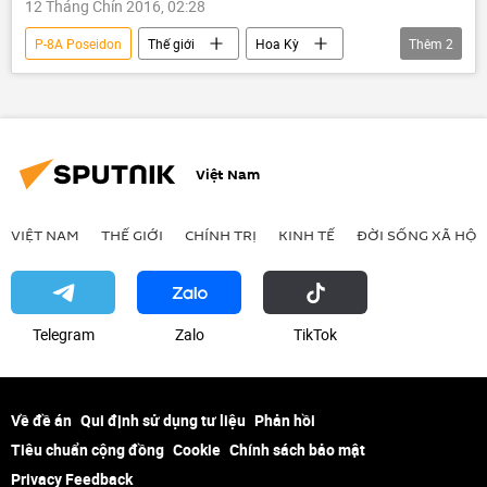
12 Tháng Chín 2016, 02:28
P-8A Poseidon
Thế giới
Hoa Kỳ
Thêm
2
Crưm
Su-27
Việt Nam
VIỆT NAM
THẾ GIỚI
CHÍNH TRỊ
KINH TẾ
ĐỜI SỐNG XÃ HỘI
Telegram
Zalo
ТikТоk
Về đề án
Qui định sử dụng tư liệu
Phản hồi
Tiêu chuẩn cộng đồng
Cookie
Chính sách bảo mật
Privacy Feedback