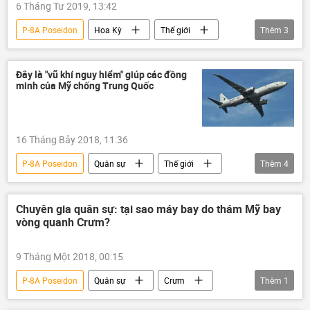
6 Tháng Tư 2019, 13:42
P-8A Poseidon
Hoa Kỳ
Thế giới
Thêm
3
Nga
Liên bang Nga
Crưm
Đây là "vũ khí nguy hiểm" giúp các đồng
minh của Mỹ chống Trung Quốc
16 Tháng Bảy 2018, 11:36
P-8A Poseidon
Quân sự
Thế giới
Thêm
4
New Zealand
Thái Bình Dương
Trung Quốc
Boeing
Chuyên gia quân sự: tại sao máy bay do thám Mỹ bay
vòng quanh Crưm?
9 Tháng Một 2018, 00:15
P-8A Poseidon
Quân sự
Crưm
Thêm
1
Liên bang Nga