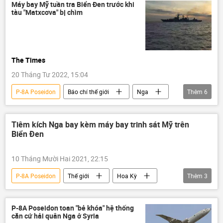
Tàu ngầm hạt nhân
Máy bay Mỹ tuần tra Biển Đen trước khi
tàu "Matxcơva" bị chìm
The Times
20 Tháng Tư 2022, 15:04
P-8A Poseidon
Báo chí thế giới
Nga
Thêm
6
Hoa Kỳ
Biển Đen
tuần dương hạm "Matxcơva"
Tiêm kích Nga bay kèm máy bay trinh sát Mỹ trên
Biển Đen
Không quân Mỹ
Hải quân Mỹ
Hải quân Nga
10 Tháng Mười Hai 2021, 22:15
P-8A Poseidon
Thế giới
Hoa Kỳ
Thêm
3
Nga
Biển Đen
SU-30
P-8A Poseidon toan "bẻ khóa" hệ thống
căn cứ hải quân Nga ở Syria