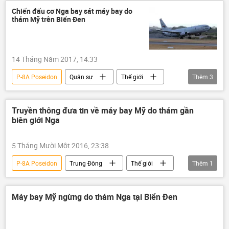
Chiến đấu cơ Nga bay sát máy bay do
thám Mỹ trên Biển Đen
14 Tháng Năm 2017, 14:33
P-8A Poseidon
Quân sự
Thế giới
Thêm
3
Nga
Liên bang Nga
Fox News
Truyền thông đưa tin về máy bay Mỹ do thám gần
biên giới Nga
5 Tháng Mười Một 2016, 23:38
P-8A Poseidon
Trung Đông
Thế giới
Thêm
1
máy bay
Máy bay Mỹ ngừng do thám Nga tại Biển Đen