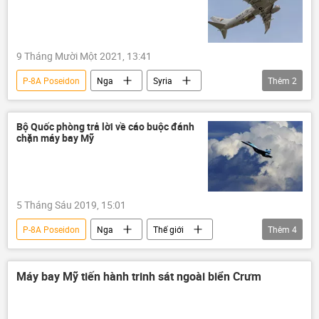
9 Tháng Mười Một 2021, 13:41
P-8A Poseidon
Nga
Syria
Thêm
2
Israel
Quân sự
Tartus
Bộ Quốc phòng trả lời về cáo buộc đánh
chặn máy bay Mỹ
5 Tháng Sáu 2019, 15:01
P-8A Poseidon
Nga
Thế giới
Thêm
4
Hoa Kỳ
Liên bang Nga
Su-35
Địa Trung Hải
Máy bay Mỹ tiến hành trinh sát ngoài biển Crưm