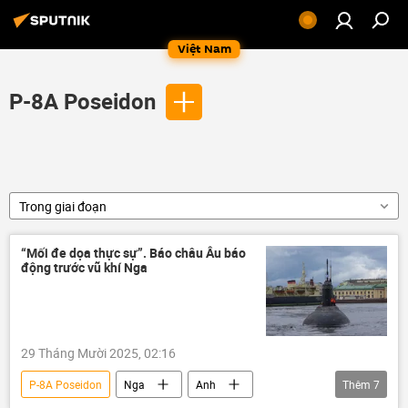
Việt Nam
P-8A Poseidon
Trong giai đoạn
“Mối đe dọa thực sự”. Báo châu Âu báo
động trước vũ khí Nga
29 Tháng Mười 2025, 02:16
P-8A Poseidon
Nga
Anh
Thêm
7