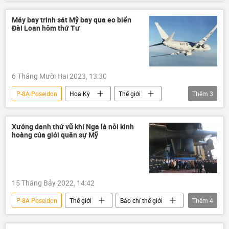
Thế giới
Báo chí thế giới
phương Tây
NATO
tàu ngầm
Máy bay trinh sát Mỹ bay qua eo biển
Đài Loan hôm thứ Tư
Tàu ngầm hạt nhân
Vladimir Putin
6 Tháng Mười Hai 2023, 13:30
P-8A Poseidon
Hoa Kỳ
Thế giới
Thêm
3
Ấn Độ - Thái Bình Dương
Hải quân Mỹ
Đài Loan
Xướng danh thứ vũ khí Nga là nỗi kinh
hoàng của giới quân sự Mỹ
15 Tháng Bảy 2022, 14:42
P-8A Poseidon
Thế giới
Báo chí thế giới
Thêm
4
Quân sự
Hoa Kỳ
Nga