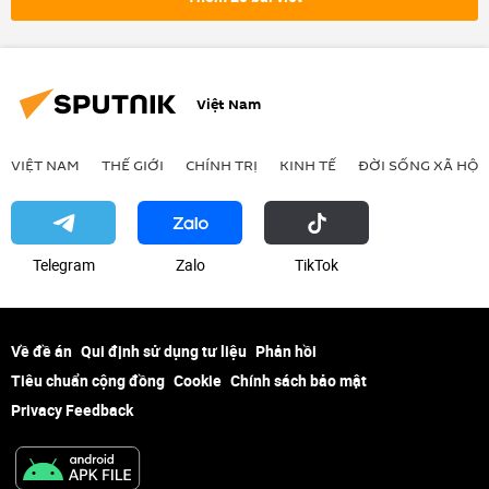
Việt Nam
VIỆT NAM
THẾ GIỚI
CHÍNH TRỊ
KINH TẾ
ĐỜI SỐNG XÃ HỘI
Telegram
Zalo
ТikТоk
Về đề án
Qui định sử dụng tư liệu
Phản hồi
Tiêu chuẩn cộng đồng
Cookie
Chính sách bảo mật
Privacy Feedback