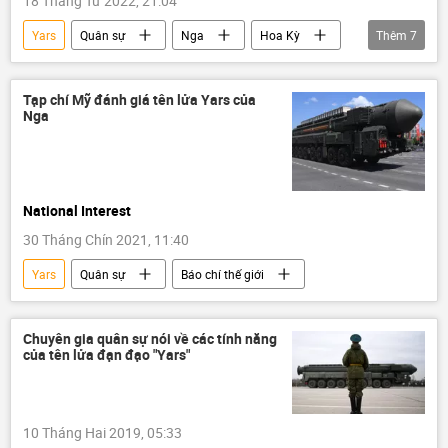
18 Tháng Tư 2022, 21:04
Yars
Quân sự
Nga
Hoa Kỳ
Thêm
7
Mi-28NM
Pantsir-S1
S-400
Poseidon
Quân đội Nga
Tạp chí Mỹ đánh giá tên lửa Yars của
Nga
quân đội Mỹ
Báo chí thế giới
National Interest
30 Tháng Chín 2021, 11:40
Yars
Quân sự
Báo chí thế giới
Chuyên gia quân sự nói về các tính năng
của tên lửa đạn đạo "Yars"
10 Tháng Hai 2019, 05:33