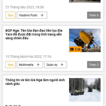
21 Tháng Sáu 2023, 18:58
Yars
Vladimir Putin
Thêm
6
năng lượng hạt nhân
Nga
Thế giới
Quân sự
Quân đội Nga
BQP Nga: Tên lửa đạn đạo liên lục địa
Yars đã được đặt trong tình trạng sẵn
an ninh
tên lửa Sarmat
sàng chiến đấu
3:26
15 Tháng Mười Hai 2022, 17:16
Yars
Multimedia
Quân sự
Thêm
3
Kaluga
Nga
Video
Thông tin về tên lửa Nga làm người Anh
cảnh giác