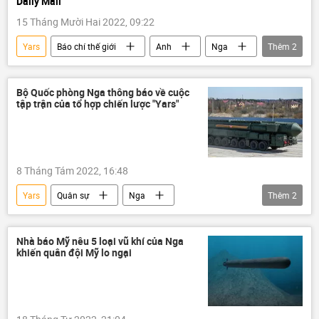
Daily Mail
15 Tháng Mười Hai 2022, 09:22
Yars
Báo chí thế giới
Anh
Nga
Thêm
2
Quân sự
phương Tây
Bộ Quốc phòng Nga thông báo về cuộc
tập trận của tổ hợp chiến lược "Yars"
8 Tháng Tám 2022, 16:48
Yars
Quân sự
Nga
Thêm
2
cuộc tập trận
tổ hợp Yars
Nhà báo Mỹ nêu 5 loại vũ khí của Nga
khiến quân đội Mỹ lo ngại