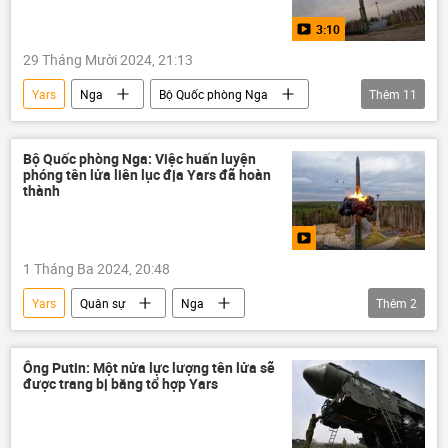
3:10
29 Tháng Mười 2024, 21:13
Yars
Nga
Bộ Quốc phòng Nga
Thêm
11
Quân đội Nga
tổ hợp Yars
Thế giới
thông tin
Quân sự
Bộ Quốc phòng Nga: Việc huấn luyện
phóng tên lửa liên lục địa Yars đã hoàn
vũ khí hạt nhân
lĩnh vực hạt nhân
thành
lực lượng vũ trang Nga
Andrei Belousov
Valery Gerasimov
Multimedia
1 Tháng Ba 2024, 20:48
Yars
Quân sự
Nga
Thêm
2
tổ hợp Yars
Bộ Quốc phòng Nga
Thế giới
Ông Putin: Một nửa lực lượng tên lửa sẽ
được trang bị bằng tổ hợp Yars