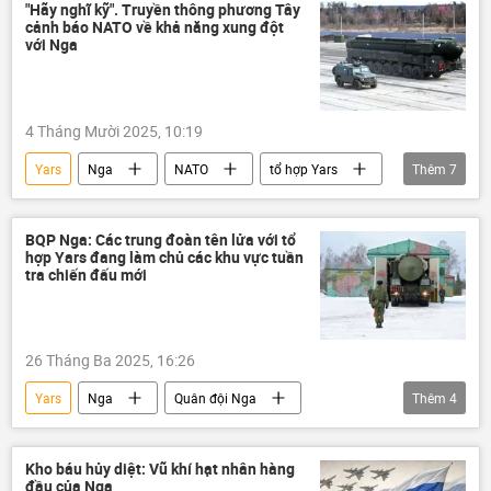
Lực lượng hạt nhân Nga
Tu-95MS
"Hãy nghĩ kỹ". Truyền thông phương Tây
cảnh báo NATO về khả năng xung đột
Quân sự
với Nga
4 Tháng Mười 2025, 10:19
Yars
Nga
NATO
tổ hợp Yars
Thêm
7
thông tin
Thế giới
Báo chí thế giới
Vladimir Putin
Moskva
BQP Nga: Các trung đoàn tên lửa với tổ
hợp Yars đang làm chủ các khu vực tuần
Tucker Carlson
Ukraina
tra chiến đấu mới
26 Tháng Ba 2025, 16:26
Yars
Nga
Quân đội Nga
Thêm
4
Bộ Quốc phòng Nga
cuộc tập trận
Quân sự
tên lửa
Kho báu hủy diệt: Vũ khí hạt nhân hàng
đầu của Nga