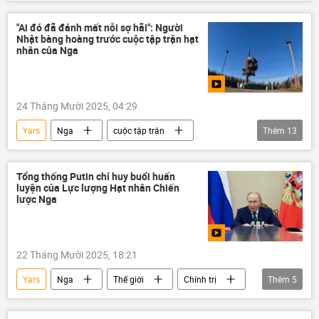
Bộ Quốc phòng Nga
tổ hợp Yars
Siberia
Quân sự
quân đội
"Ai đó đã đánh mất nỗi sợ hãi": Người
Nhật bàng hoàng trước cuộc tập trận hạt
nhân của Nga
24 Tháng Mười 2025, 04:29
Yars
Nga
cuộc tập trận
Thêm
13
vũ khí hạt nhân
lĩnh vực hạt nhân
thông tin
Thế giới
Quân sự
Tổng thống Putin chỉ huy buổi huấn
luyện của Lực lượng Hạt nhân Chiến
Báo chí thế giới
Nhật Bản
lược Nga
Ukraina
Bộ Quốc phòng Nga
Biển Barents
tổ hợp Yars
22 Tháng Mười 2025, 18:21
Kamchatka
sân bay vũ trụ Plesetsk
Yars
Nga
Thế giới
Chính trị
Thêm
5
Vladimir Putin
năng lượng hạt nhân