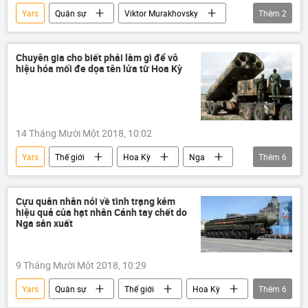
Yars
Quân sự
Viktor Murakhovsky
Thêm
2
Bộ Quốc phòng Nga
Trang bị quân sự
Chuyên gia cho biết phải làm gì để vô
hiệu hóa mối đe dọa tên lửa từ Hoa Kỳ
14 Tháng Mười Một 2018, 10:02
Yars
Thế giới
Hoa Kỳ
Nga
Thêm
6
Chính trị
Liên bang Nga
Quân đội Mỹ
quân đội Nga
Cựu quân nhân nói về tình trạng kém
hiệu quả của hạt nhân Cánh tay chết do
Topol-M
tên lửa
Nga sản xuất
9 Tháng Mười Một 2018, 10:29
Yars
Quân sự
Thế giới
Hoa Kỳ
Thêm
6