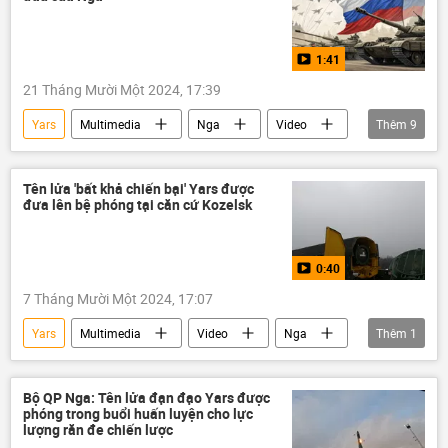
1:41
21 Tháng Mười Một 2024, 17:39
Yars
Multimedia
Nga
Video
Thêm
9
tên lửa
tổ hợp Yars
Bulava
tên lửa Voevoda
Topol-M
Tên lửa 'bất khả chiến bại' Yars được
đưa lên bệ phóng tại căn cứ Kozelsk
Tổ hợp tên lửa dàn "Topol"
Quân sự
vũ khí hạt nhân
tên lửa Sarmat
0:40
7 Tháng Mười Một 2024, 17:07
Yars
Multimedia
Video
Nga
Thêm
1
Bộ Quốc phòng Nga
Bộ QP Nga: Tên lửa đạn đạo Yars được
phóng trong buổi huấn luyện cho lực
lượng răn đe chiến lược