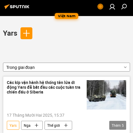
Việt Nam
Yars
Trong giai đoạn
Các kíp vận hành hệ thống tên lửa di
động Yars đã bắt đầu các cuộc tuần tra
chiến đấu ở Siberia
17 Tháng Mười Hai 2025, 15:37
Yars
Nga
Thế giới
Thêm
5