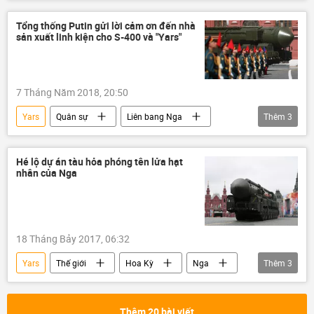
Nga
Chính trị
Liên bang Nga
quân đội
vũ khí hạt nhân
tên lửa
Tổng thống Putin gửi lời cảm ơn đến nhà
sản xuất linh kiện cho S-400 và "Yars"
7 Tháng Năm 2018, 20:50
Yars
Quân sự
Liên bang Nga
Thêm
3
Vladimir Putin
S-400
S-300
Hé lộ dự án tàu hỏa phóng tên lửa hạt
nhân của Nga
18 Tháng Bảy 2017, 06:32
Yars
Thế giới
Hoa Kỳ
Nga
Thêm
3
Liên bang Nga
NATO
quân đội Nga
Thêm 20 bài viết