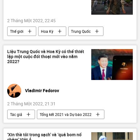
2 Tháng Một 2022, 22:45
Thế giới
Hoa Kỳ
Trung Quốc
khủng hoảng
Brazil
Canada
Kinh tế
Liệu Trung Quốc và Hoa Kỳ có thể thiết
lập một cuộc đối thoại mới vào năm
2022?
Vladimir Fedorov
2 Tháng Một 2022, 21:31
Tác giả
Tổng kết 2021 và Dự báo 2022
Quan điểm-Ý kiến
Hoa Kỳ
Trung Quốc
Thế vận hội Olympic 2022
‘Xin thề tôi trong sạch’ và ‘quả bom nổ
chậm’ Việt Á