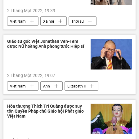
2 Tháng Một 2022, 19:39
Việt Nam
Xã hội
Thời sự
Bình Đinh
Giáo sư gốc Việt Jonathan Van-Tam
được Nữ hoàng Anh phong tước Hiệp sĩ
2 Tháng Một 2022, 19:07
Việt Nam
Anh
Elizabeth II
virus
Vaccine
Hòa thượng Thích Trí Quảng được suy
tôn Quyền Pháp chủ Giáo hội Phật giáo
Việt Nam