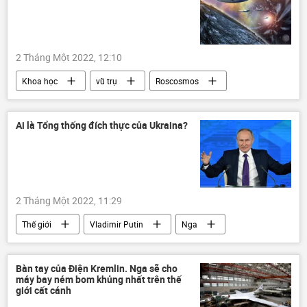
2 Tháng Một 2022, 12:10
Khoa học
vũ trụ
Roscosmos
NASA
Tàu vũ trụ
Quan điểm-Ý kiến
Ai là Tổng thống đích thực của Ukraina?
2 Tháng Một 2022, 11:29
Thế giới
Vladimir Putin
Nga
Ukraina
Bàn tay của Điện Kremlin. Nga sẽ cho
máy bay ném bom khủng nhất trên thế
giới cất cánh