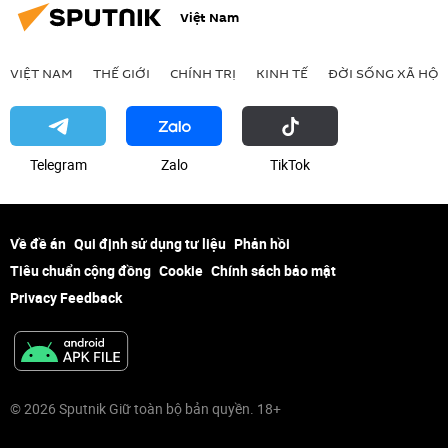
Việt Nam
VIỆT NAM
THẾ GIỚI
CHÍNH TRỊ
KINH TẾ
ĐỜI SỐNG XÃ HỘI
Telegram
Zalo
ТikТоk
Về đề án
Qui định sử dụng tư liệu
Phản hồi
Tiêu chuẩn cộng đồng
Cookie
Chính sách bảo mật
Privacy Feedback
© 2026 Sputnik Giữ toàn bộ bản quyền. 18+