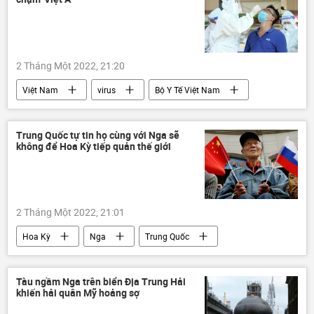
Huawei
Chính trị
Đài Loan
Hồng Kông
Tân Cương
2 Tháng Một 2022, 21:20
Việt Nam
virus
Bộ Y Tế Việt Nam
Pháp luật
Trung Quốc tự tin họ cùng với Nga sẽ
không để Hoa Kỳ tiếp quản thế giới
2 Tháng Một 2022, 21:01
Hoa Kỳ
Nga
Trung Quốc
Vương Nghị
Tàu ngầm Nga trên biển Địa Trung Hải
khiến hải quân Mỹ hoảng sợ