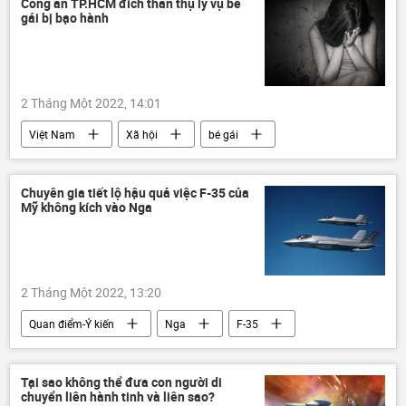
Công an TP.HCM đích thân thụ lý vụ bé
gái bị bạo hành
2 Tháng Một 2022, 14:01
Việt Nam
Xã hội
bé gái
tử vong
Bạo hành
Chuyên gia tiết lộ hậu quả việc F-35 của
Mỹ không kích vào Nga
2 Tháng Một 2022, 13:20
Quan điểm-Ý kiến
Nga
F-35
Ukraina
Quân sự
chuyên gia
Tại sao không thể đưa con người di
chuyển liên hành tinh và liên sao?