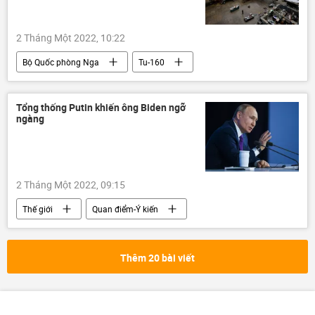
2 Tháng Một 2022, 10:22
Bộ Quốc phòng Nga
Tu-160
lực lượng vũ trang Nga
Quân sự
UAV
vũ khí siêu thanh
Tổng thống Putin khiến ông Biden ngỡ
ngàng
2 Tháng Một 2022, 09:15
Thế giới
Quan điểm-Ý kiến
Vladimir Putin
Hoa Kỳ
Nga
Joe Biden
Ukraina
Thêm 20 bài viết