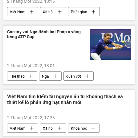
2 Tháng Một 2022, 18:15
Việt Nam
Xã hội
Phật giáo
Giáo Hội Phật giáo
Giáo hội Phật giáo Việt Nam
Các tay vợt Nga đánh bại Pháp ở vòng
bảng ATP Cup
2 Tháng Một 2022, 18:01
Thể thao
Nga
quần vợt
Pháp
Việt Nam tìm kiếm tài nguyên ẩn từ khoáng thạch và
thiết kế lò phản ứng hạt nhân mới
2 Tháng Một 2022, 17:28
Việt Nam
Xã hội
Khoa học
năng lượng hạt nhân