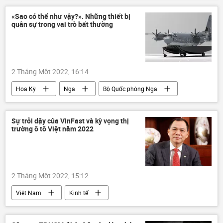
nhà máy điện hạt nhân
«Sao có thể như vậy?». Những thiết bị
quân sự trong vai trò bất thường
2 Tháng Một 2022, 16:14
Hoa Kỳ
Nga
Bộ Quốc phòng Nga
Lầu Năm Góc
Liên Xô
xe tăng
Su-34
Bộ Các tình huống khẩn cấp LB Nga
Sự trỗi dậy của VinFast và kỳ vọng thị
trường ô tô Việt năm 2022
Thiết bị quân sự
Quân sự
máy bay chiến đấu
2 Tháng Một 2022, 15:12
Việt Nam
Kinh tế
Phạm Nhật Vượng
VinFast
Tổng kết 2021 và Dự báo 2022