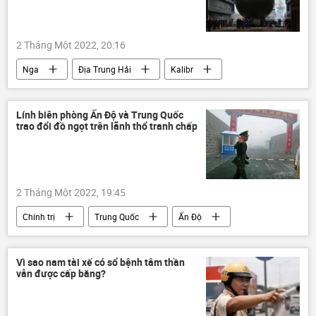
2 Tháng Một 2022, 20:16
Nga
Địa Trung Hải
Kalibr
Tàu ngầm lớp "Varshavyanka"
Quân sự
Lính biên phòng Ấn Độ và Trung Quốc
trao đổi đồ ngọt trên lãnh thổ tranh chấp
2 Tháng Một 2022, 19:45
Chính trị
Trung Quốc
Ấn Độ
giải Nobel
Kashmir
Vì sao nam tài xế có sổ bệnh tâm thần
vẫn được cấp bằng?