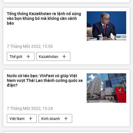
Bộ Công an Việt Nam
Bộ Y Tế Việt Nam
Pháp luật
Tô Ân Xô
Tổng thống Kazakhstan ra lệnh nổ súng
vào bọn khủng bố mà không cần cảnh
báo
7 Tháng Một 2022, 15:50
Thế giới
Kazakhstan
bọn khủng bố
Kassym-Zhomart Tokayev
Bạo loạn ở Kazakhstan
CSTO
Nước cờ táo bạo: VinFast có giúp Việt
Nam vượt Thái Lan thành cường quốc xe
điện?
7 Tháng Một 2022, 15:24
Việt Nam
Kinh doanh
Quan điểm-Ý kiến
Thái Lan