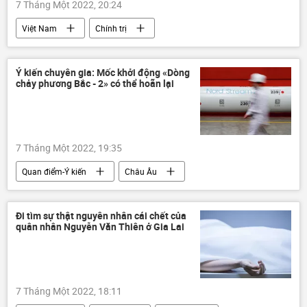
7 Tháng Một 2022, 20:24
Việt Nam
Chính trị
Quân ủy Trung ương
Cảnh sát Biển Việt Nam
Pháp luật
Ý kiến chuyên gia: Mốc khởi động «Dòng
chảy phương Bắc - 2» có thể hoãn lại
7 Tháng Một 2022, 19:35
Quan điểm-Ý kiến
Châu Âu
khí đốt
Dòng chảy phương Bắc-2
chuyên gia
Đi tìm sự thật nguyên nhân cái chết của
quân nhân Nguyễn Văn Thiên ở Gia Lai
7 Tháng Một 2022, 18:11