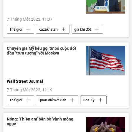
7 Tháng Một 2022, 11:37
Thế giới
Kazakhstan
giá khí đốt
CSTO
Kassym-Zhomart Tokayev
Bạo loạn ở Kazakhstan
Chuyên gia Mỹ kêu gọi từ bỏ cuộc đối
đầu "trừu tượng" với Moskva
Wall Street Journal
7 Tháng Một 2022, 11:19
Thế giới
Quan điểm-Ý kiến
Hoa Kỳ
Nga
Báo chí thế giới
chuyên gia
Nóng: 'Thiền am’ bên bờ 'vành móng
ngựa’