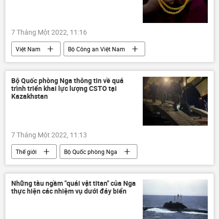
7 Tháng Một 2022, 11:16
Việt Nam
Bộ Công an Việt Nam
khởi tố
bắt tạm giam
Pháp luật
Bộ Quốc phòng Nga thông tin về quá
trình triển khai lực lượng CSTO tại
Kazakhstan
7 Tháng Một 2022, 11:13
Thế giới
Bộ Quốc phòng Nga
Kazakhstan
giá khí đốt
CSTO
Kassym-Zhomart Tokayev
Những tàu ngầm "quái vật titan" của Nga
thực hiện các nhiệm vụ dưới đáy biển
Bạo loạn ở Kazakhstan