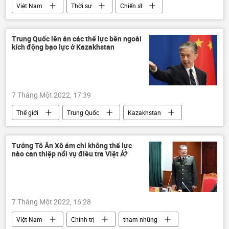
Việt Nam
Thời sự
Chiến sĩ
cái chết
tử vong
Pháp luật
Trung Quốc lên án các thế lực bên ngoài
kích động bạo lực ở Kazakhstan
7 Tháng Một 2022, 17:39
Thế giới
Trung Quốc
Kazakhstan
Bạo loạn ở Kazakhstan
Tướng Tô Ân Xô ám chỉ không thế lực
nào can thiệp nổi vụ điều tra Việt Á?
7 Tháng Một 2022, 16:28
Việt Nam
Chính trị
tham nhũng