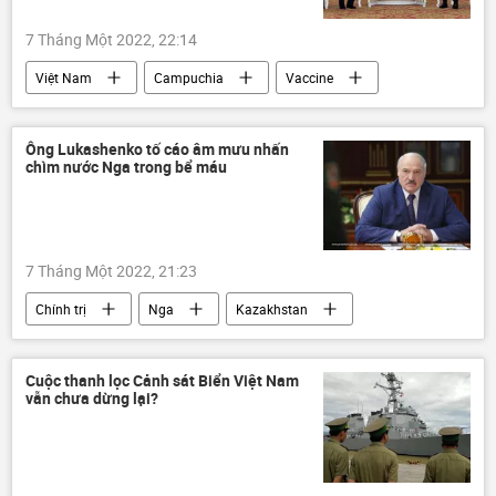
7 Tháng Một 2022, 22:14
Việt Nam
Campuchia
Vaccine
chế độ diệt chủng Pol Pot
quan hệ
Ông Lukashenko tố cáo âm mưu nhấn
chìm nước Nga trong bể máu
7 Tháng Một 2022, 21:23
Chính trị
Nga
Kazakhstan
Alexandr Lukashenko
Bạo loạn ở Kazakhstan
Cuộc thanh lọc Cảnh sát Biển Việt Nam
vẫn chưa dừng lại?