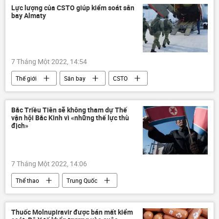
công nghệ
Kinh tế
Lực lượng của CSTO giúp kiểm soát sân
bay Almaty
Phạm Nhật Vượng
Vingroup
VinFast
xe điện
7 Tháng Một 2022, 14:54
Thế giới
Sân bay
CSTO
Bạo loạn ở Kazakhstan
Bắc Triều Tiên sẽ không tham dự Thế
vận hội Bắc Kinh vì «những thế lực thù
địch»
7 Tháng Một 2022, 14:06
Thể thao
Trung Quốc
Thế vận hội Olympic 2022
Bắc Triều Tiên
Thuốc Molnupiravir được bán mất kiểm