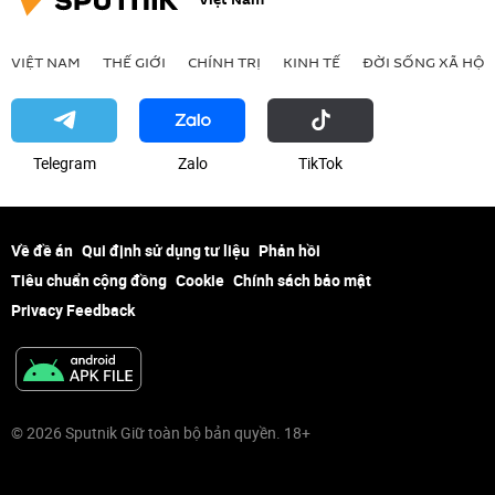
VIỆT NAM
THẾ GIỚI
CHÍNH TRỊ
KINH TẾ
ĐỜI SỐNG XÃ HỘI
Telegram
Zalo
ТikТоk
Về đề án
Qui định sử dụng tư liệu
Phản hồi
Tiêu chuẩn cộng đồng
Cookie
Chính sách bảo mật
Privacy Feedback
© 2026 Sputnik Giữ toàn bộ bản quyền. 18+