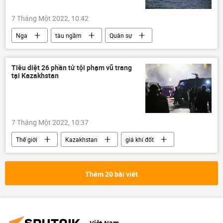
7 Tháng Một 2022, 10:42
Nga
tàu ngầm
Quân sự
Quan điểm-Ý kiến
Hải quân Nga
Tiêu diệt 26 phần tử tội phạm vũ trang
tại Kazakhstan
7 Tháng Một 2022, 10:37
Thế giới
Kazakhstan
giá khí đốt
CSTO
Bạo loạn ở Kazakhstan
Thêm 20 bài viết
Việt Nam