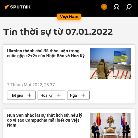
Việt Nam
Tin thời sự từ 07.01.2022
Ukraina thành chủ đề thảo luận trong
cuộc gặp «2+2» của Nhật Bản và Hoa Kỳ
7 Tháng Một 2022, 23:37
Thế giới
Hoa Kỳ
Nga
xung đột
Ukraina
Nhật Bản
Hun Sen nhắc lại sự thật lịch sử, nêu lý
do vì sao Campuchia mãi biết ơn Việt
Nam