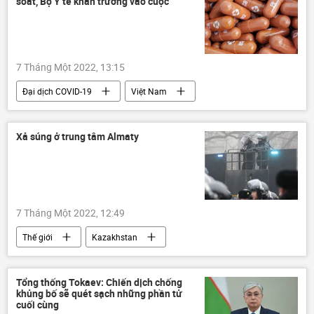
soát, Bộ Y tế khẩn trương vào cuộc
7 Tháng Một 2022, 13:15
Đại dịch COVID-19
Việt Nam
thuốc
Bộ Y Tế Việt Nam
Covid-19 tại Việt Nam
Xả súng ở trung tâm Almaty
7 Tháng Một 2022, 12:49
Thế giới
Kazakhstan
Bạo loạn ở Kazakhstan
Tổng thống Tokaev: Chiến dịch chống
khủng bố sẽ quét sạch những phần tử
cuối cùng