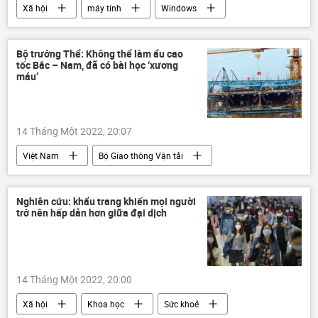
Xã hội
máy tính
Windows
Bộ trưởng Thể: Không thể làm ẩu cao
tốc Bắc – Nam, đã có bài học ‘xương
máu’
14 Tháng Một 2022, 20:07
Việt Nam
Bộ Giao thông Vận tải
cao tốc Bắc – Nam
Nguyễn Văn Thể
Bộ Công an Việt Nam
Nghiên cứu: khẩu trang khiến mọi người
trở nên hấp dẫn hơn giữa đại dịch
14 Tháng Một 2022, 20:00
Xã hội
Khoa học
Sức khoẻ