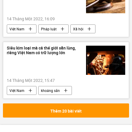
14 Tháng Một 2022, 16:09
Việt Nam
Pháp luật
Xã hội
kỷ luật
CSGT
công an
TAND
Siêu kim loại mà cả thế giới săn lùng,
riêng Việt Nam có trữ lượng lớn
14 Tháng Một 2022, 15:47
Việt Nam
khoáng sản
Bộ Tài nguyên và Môi trường
đất hiếm
Thêm 20 bài viết