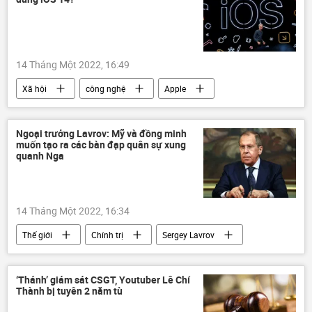
14 Tháng Một 2022, 16:49
Xã hội
công nghệ
Apple
ios
Ngoại trưởng Lavrov: Mỹ và đồng minh
muốn tạo ra các bàn đạp quân sự xung
quanh Nga
14 Tháng Một 2022, 16:34
Thế giới
Chính trị
Sergey Lavrov
Hoa Kỳ
Nga
NATO
‘Thánh’ giám sát CSGT, Youtuber Lê Chí
Thành bị tuyên 2 năm tù