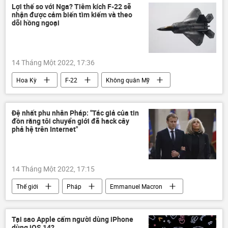
Lợi thế so với Nga? Tiêm kích F-22 sẽ
nhận được cảm biến tìm kiếm và theo
dõi hồng ngoại
14 Tháng Một 2022, 17:36
Hoa Kỳ
F-22
Không quân Mỹ
quân đội Mỹ
Đệ nhất phu nhân Pháp: "Tác giả của tin
đồn rằng tôi chuyển giới đã hack cây
phả hệ trên Internet"
14 Tháng Một 2022, 17:15
Thế giới
Pháp
Emmanuel Macron
Tại sao Apple cấm người dùng iPhone
dùng iOS 14?