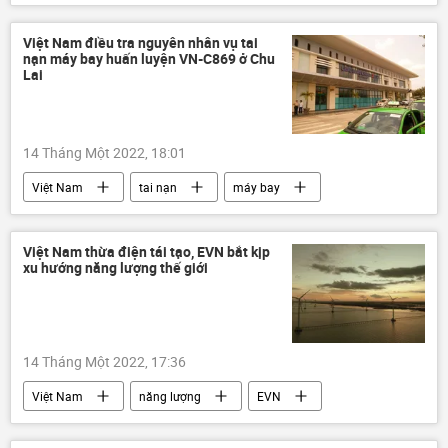
Báo chí thế giới
Việt Nam điều tra nguyên nhân vụ tai
nạn máy bay huấn luyện VN-C869 ở Chu
Lai
14 Tháng Một 2022, 18:01
Việt Nam
tai nạn
máy bay
tai nạn máy bay
Quảng Nam
Bộ Giao thông Vận tải
Việt Nam thừa điện tái tạo, EVN bắt kịp
xu hướng năng lượng thế giới
Cục Hàng không Việt Nam
14 Tháng Một 2022, 17:36
Việt Nam
năng lượng
EVN
Kinh tế
Kinh doanh
điện