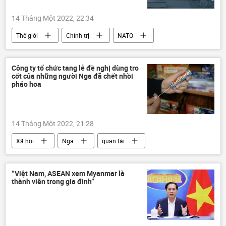
14 Tháng Một 2022, 22:34
Thế giới
Chính trị
NATO
Ukraina
Jens Stoltenberg
Quan điểm-Ý kiến
Công ty tổ chức tang lễ đề nghị dùng tro
cốt của những người Nga đã chết nhồi
pháo hoa
14 Tháng Một 2022, 21:28
Xã hội
Nga
quan tài
tang lễ
“Việt Nam, ASEAN xem Myanmar là
thành viên trong gia đình”