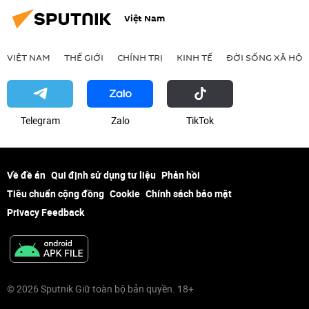
Việt Nam
VIỆT NAM
THẾ GIỚI
CHÍNH TRỊ
KINH TẾ
ĐỜI SỐNG XÃ HỘI
Telegram
Zalo
ТikТоk
Về đề án
Qui định sử dụng tư liệu
Phản hồi
Tiêu chuẩn cộng đồng
Cookie
Chính sách bảo mật
Privacy Feedback
© 2026 Sputnik Giữ toàn bộ bản quyền. 18+