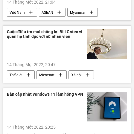
14 Tháng Một 2022, 21:04
Việt Nam
ASEAN
Myanmar
Chính trị
Bùi Thanh Sơn
Liên Hợp Quốc
Cuộc điều tra mới chống lại Bill Gates vì
quan hệ tình dục với nữ nhân viên
14 Tháng Một 2022, 20:47
Thế giới
Microsoft
Xã hội
Hoa Kỳ
Bill Gates
Bản cập nhật Windows 11 làm hỏng VPN
14 Tháng Một 2022, 20:25