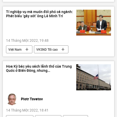
Tí nghiệp vụ mà muốn đối phó cả ngành:
Phát biểu ‘gây sốt’ ông Lê Minh Trí
14 Tháng Một 2022, 19:48
Việt Nam
VKSND Tối cao
Сuộc chiến chống tham nhũng ở Việt Nam
Nguyễn Phú Trọng
tội phạm
Hoa Kỳ bác yêu sách lãnh thổ của Trung
Quốc ở Biển Đông, nhưng…
Piotr Tsvetov
14 Tháng Một 2022, 18:41