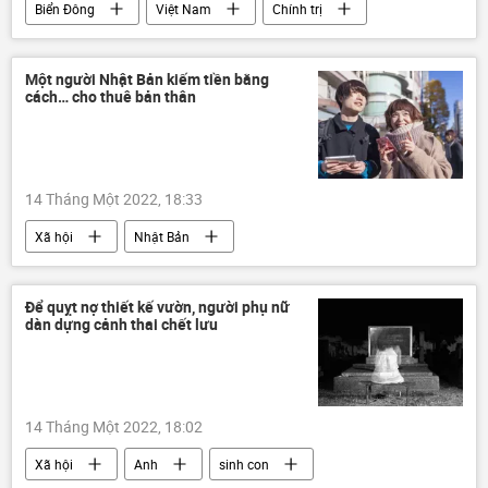
Biển Đông
Việt Nam
Chính trị
Quan điểm-Ý kiến
Hoa Kỳ
Trung Quốc
Bộ Ngoại giao Hoa Kỳ
Một người Nhật Bản kiếm tiền bằng
cách… cho thuê bản thân
Tác giả
14 Tháng Một 2022, 18:33
Xã hội
Nhật Bản
Để quỵt nợ thiết kế vườn, người phụ nữ
dàn dựng cảnh thai chết lưu
14 Tháng Một 2022, 18:02
Xã hội
Anh
sinh con