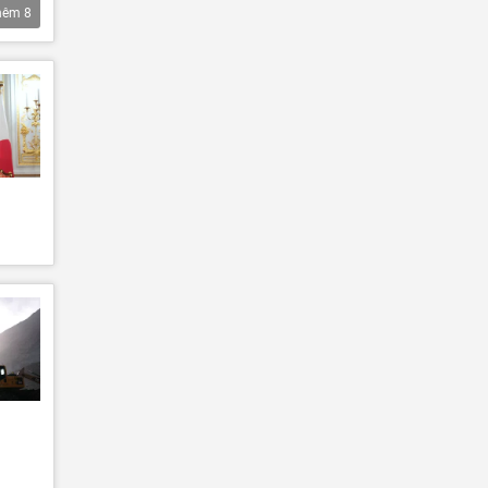
hêm
8