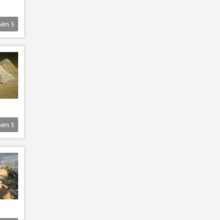
hêm
5
hêm
5