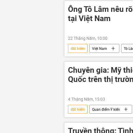
Ông Tô Lâm nêu rõ
tại Việt Nam
22 Tháng Năm, 10:00
đất hiếm
Việt Nam
Tô L
quản lý đất đai
tài nguyên
Chuyên gia: Mỹ th
Quốc trên thị trườ
4 Tháng Năm, 15:03
đất hiếm
Quan điểm-Ý kiến
Trung Quốc
phương Tây
Truyền thông: Tình