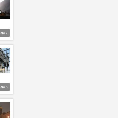
hêm
2
hêm
5