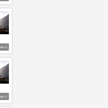
hêm
6
hêm
3