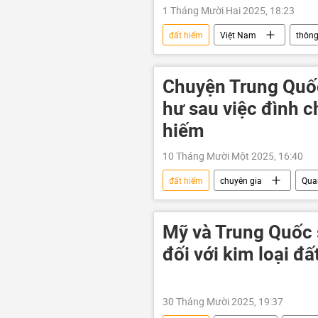
1 Tháng Mười Hai 2025, 18:23
đất hiếm
Việt Nam
thông
Chính trị
tài nguyên
Chuyện Trung Quố
hư sau việc đình c
hiếm
10 Tháng Mười Một 2025, 16:40
đất hiếm
chuyên gia
Qua
Kinh tế
Bắc Kinh
D
Mỹ và Trung Quốc 
đối với kim loại đấ
30 Tháng Mười 2025, 19:37