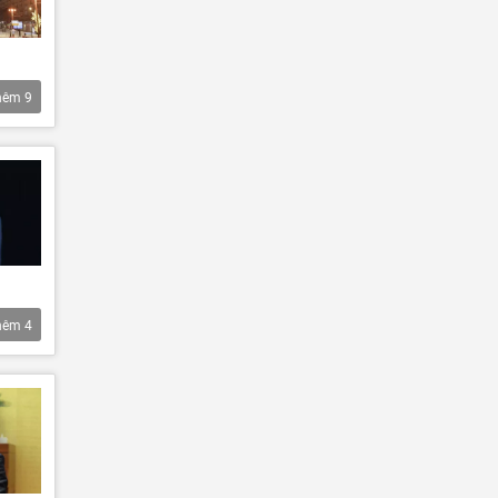
hêm
9
hêm
4