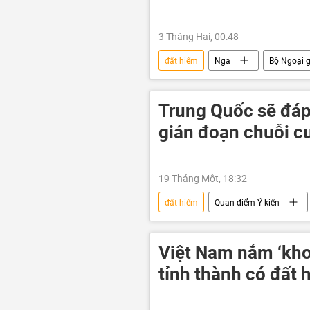
3 Tháng Hai, 00:48
đất hiếm
Nga
Bộ Ngoại 
Washington
Thế giới
Bắc Cực
trí tuệ nhân tạo
Trung Quốc sẽ đá
gián đoạn chuỗi c
19 Tháng Một, 18:32
đất hiếm
Quan điểm-Ý kiến
Chính trị
Donald Trump
Việt Nam nắm ‘kho 
tỉnh thành có đất 