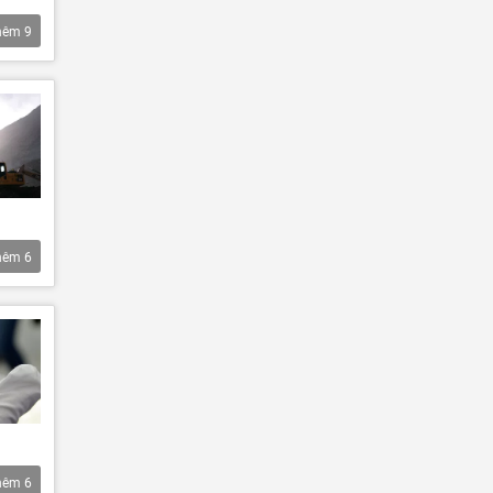
hêm
9
hêm
6
hêm
6