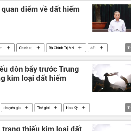
 quan điểm về đất hiếm
âm
Chính trị
Bộ Chính Trị VN
đất
T
khoáng sản
Chính phủ
iếu đòn bẩy trước Trung
ng kim loại đất hiếm
chuyên gia
Thế giới
Hoa Kỳ
T
Chính trị
 trạng thiếu kim loại đất