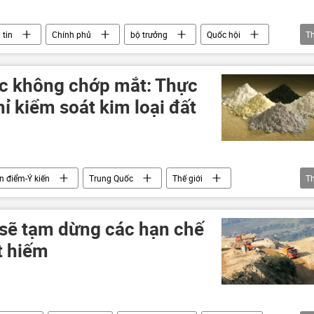
 tin
Chính phủ
bộ trưởng
Quốc hội
T
luật
Pháp luật
môi trường
c không chớp mắt: Thực
hỉ kiểm soát kim loại đất
n điểm-Ý kiến
Trung Quốc
Thế giới
T
onald Trump
Washington
Hoa Kỳ
Nga
sẽ tạm dừng các hạn chế
t hiếm