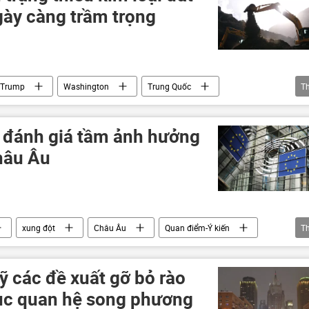
ày càng trầm trọng
 Trump
Washington
Trung Quốc
T
áo chí thế giới
 đánh giá tầm ảnh hưởng
châu Âu
xung đột
Châu Âu
Quan điểm-Ý kiến
T
lương thực
năng lượng
 các đề xuất gỡ bỏ rào
ục quan hệ song phương