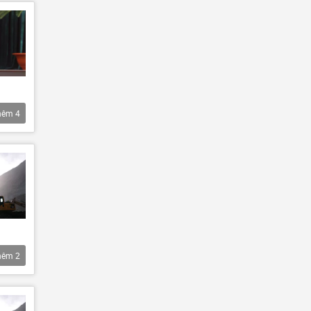
hêm
4
hêm
2