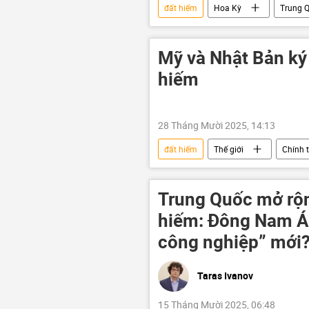
đất hiếm
Hoa Kỳ
Trung 
thông tin
Donald Trump
Mexico
Bộ trưởng Tài chính 
Mỹ và Nhật Bản ký
hiếm
28 Tháng Mười 2025, 14:13
đất hiếm
Thế giới
Chính t
Trung Quốc mở rộn
hiếm: Đông Nam Á c
công nghiệp” mới
Taras Ivanov
15 Tháng Mười 2025, 06:48