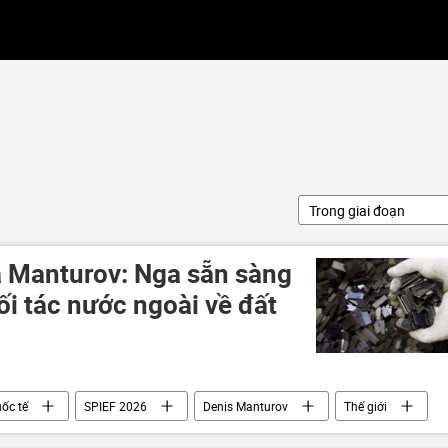
Trong giai đoạn
 Manturov: Nga sẵn sàng
đối tác nước ngoài về đất
ốc tế
SPIEF 2026
Denis Manturov
Thế giới