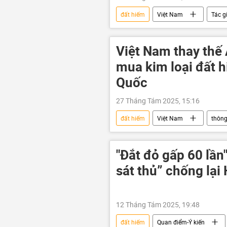
đất hiếm
Việt Nam
Tác g
Trung Quốc
Malaysia
sinh thái-môi trường
công n
Việt Nam thay thế 
mua kim loại đất h
Quốc
27 Tháng Tám 2025, 15:16
đất hiếm
Việt Nam
thông
Nga
Nhật Bản
Hà 
"Đắt đỏ gấp 60 lần"
sát thủ” chống lại
12 Tháng Tám 2025, 19:48
đất hiếm
Quan điểm-Ý kiến