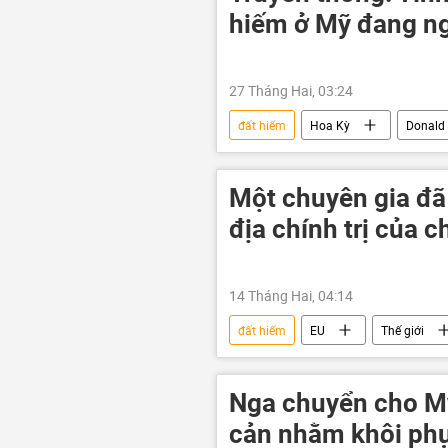
hiếm ở Mỹ đang ng
27 Tháng Hai, 03:24
đất hiếm
Hoa Kỳ
Donald
thông tin
Thế giới
B
Một chuyên gia đã
địa chính trị của 
14 Tháng Hai, 04:14
đất hiếm
EU
Thế giới
chuyên gia
vũ khí hạt nhân
năng lượng hạt nhân
Nga chuyển cho Mỹ
cản nhằm khôi ph