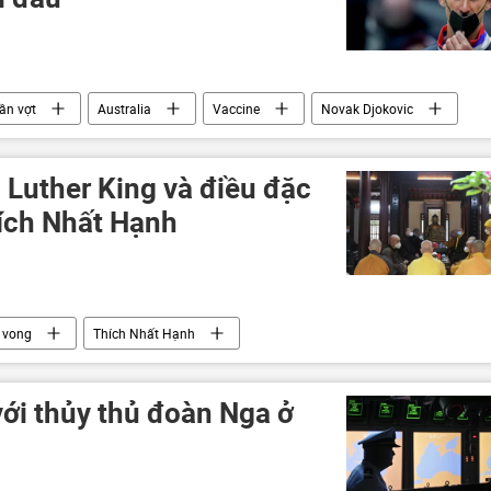
ần vợt
Australia
Vaccine
Novak Djokovic
 Luther King và điều đặc
hích Nhất Hạnh
 vong
Thích Nhất Hạnh
với thủy thủ đoàn Nga ở