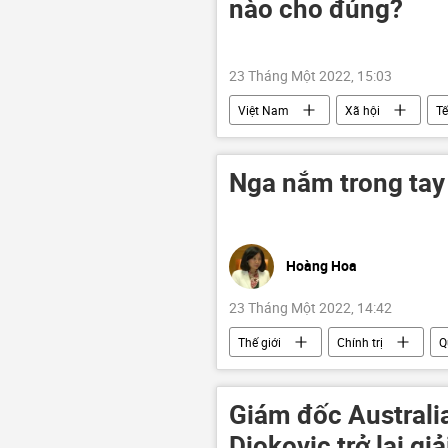
nào cho đúng?
23 Tháng Một 2022, 15:03
Việt Nam
Xã hội
T
Nga nắm trong tay 
Hoàng Hoa
23 Tháng Một 2022, 14:42
Thế giới
Chính trị
Q
Antony Blinken
Ukraina
Giám đốc Australi
Djokovic trở lại gi