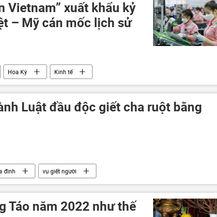
in Vietnam” xuất khẩu kỷ
ệt – Mỹ cán mốc lịch sử
Hoa Kỳ
Kinh tế
ành Luật đầu độc giết cha ruột bằng
a đình
vụ giết người
g Táo năm 2022 như thế