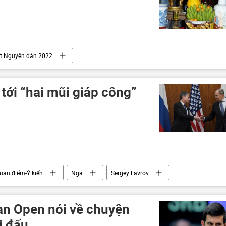
ết Nguyên đán 2022
tới “hai mũi giáp công”
uan điểm-Ý kiến
Nga
Sergey Lavrov
an Open nói về chuyện
ải đấu