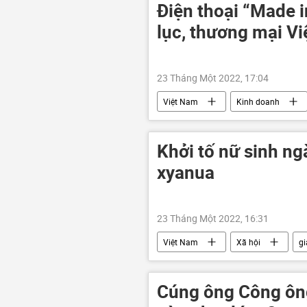
Điện thoại “Made 
lục, thương mại Vi
23 Tháng Một 2022, 17:04
Việt Nam
Kinh doanh
Khởi tố nữ sinh ng
xyanua
23 Tháng Một 2022, 16:31
Việt Nam
Xã hội
gi
Cúng ông Công ôn