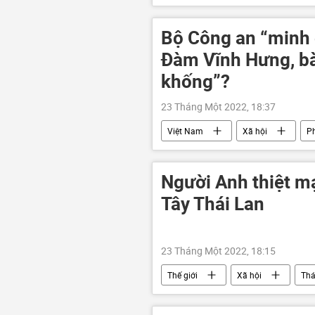
Bộ Công an “minh 
Đàm Vĩnh Hưng, b
khống”?
23 Tháng Một 2022, 18:37
Việt Nam
Xã hội
Ph
Người Anh thiệt m
Tây Thái Lan
23 Tháng Một 2022, 18:15
Thế giới
Xã hội
Thá