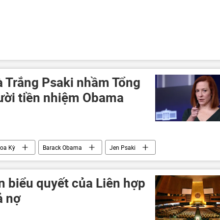
à Trắng Psaki nhầm Tổng
ười tiền nhiệm Obama
oa Kỳ
Barack Obama
Jen Psaki
ền biểu quyết của Liên hợp
ả nợ