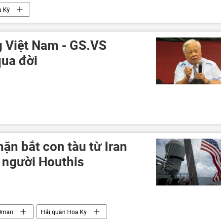
 Kỳ
ng Việt Nam - GS.VS
ua đời
ặn bắt con tàu từ Iran
 người Houthis
Oman
Hải quân Hoa Kỳ