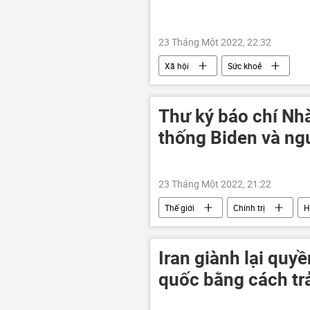
23 Tháng Một 2022, 22:32
Xã hội
Sức khoẻ
Thư ký báo chí Nh
thống Biden và ng
23 Tháng Một 2022, 21:22
Thế giới
Chính trị
H
Joe Biden
Iran giành lại quy
quốc bằng cách tr