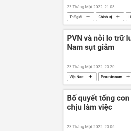
23 Tháng Một 2022, 21:08
Thế giới
Chính trị
H
PVN và nỗi lo trữ 
Nam sụt giảm
23 Tháng Một 2022, 20:20
Việt Nam
Petrovietnam
Ảnh hưởng về kinh tế-xã hội của đại d
Bố quyết tống con 
chịu làm việc
23 Tháng Một 2022, 20:06