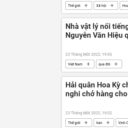
Thế giới
Xã hội
Hoa
Nhà vật lý nổi tiế
Nguyễn Văn Hiệu q
23 Tháng Một 2022, 19:05
Việt Nam
qua đời
Hải quân Hoa Kỳ ch
nghi chở hàng cho
23 Tháng Một 2022, 19:02
Thế giới
Iran
Vịnh 