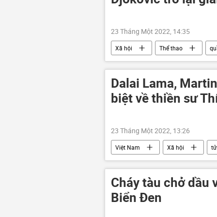
23 Tháng Một 2022, 14:35
Xã hội
Thể thao
qu
Dalai Lama, Martin
biệt về thiền sư T
23 Tháng Một 2022, 13:26
Việt Nam
Xã hội
tử
Cháy tàu chở dầu 
Biển Đen