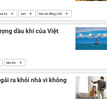
oa Kỳ
Iran
Đại hội đồng LHQ
lượng dầu khí của Việt
dầu khí
ịch COVID-19
Kinh tế
gái ra khỏi nhà vì không