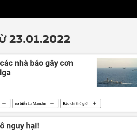
từ 23.01.2022
các nhà báo gây cơn
Nga
eo biển La Manche
Báo chí thế giới
ô nguy hại!