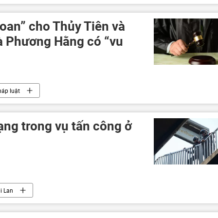
oan” cho Thủy Tiên và
à Phương Hằng có “vu
áp luật
ạng trong vụ tấn công ở
i Lan