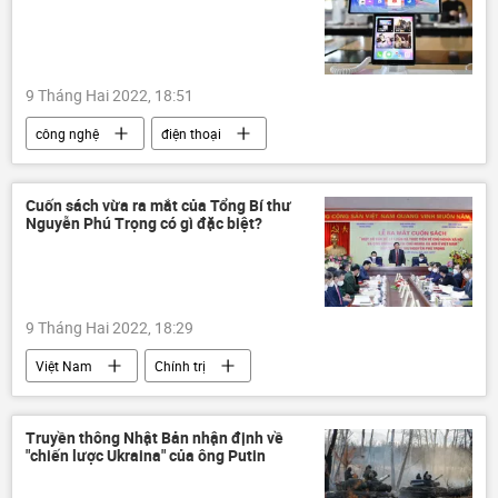
9 Tháng Hai 2022, 18:51
công nghệ
điện thoại
Cuốn sách vừa ra mắt của Tổng Bí thư
Nguyễn Phú Trọng có gì đặc biệt?
9 Tháng Hai 2022, 18:29
Việt Nam
Chính trị
Nguyễn Phú Trọng
Tổng bí thư
cuốn sách
Truyền thông Nhật Bản nhận định về
"chiến lược Ukraina" của ông Putin