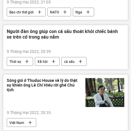
9 Tháng Hai 2022, 21:05
Báo chí thế giới
NATO
Nga
Thế giới
xung đột
Ukraina
Người đàn ông giúp con cá sấu thoát khỏi chiếc bánh
xe trên cổ trong sáu năm
9 Tháng Hai 2022, 20:39
Thời sự
Xã hội
cá sấu
Sóng gió ở Thuduc House và lý do thật
sự khiến ông Lê Chí Hiếu rời ghế Chủ
tịch
9 Tháng Hai 2022, 20:35
Việt Nam