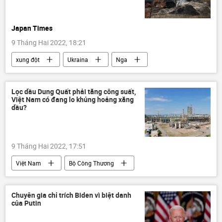
Japan Times
9 Tháng Hai 2022, 18:21
xung đột
Ukraina
Nga
Báo chí thế giới
Thế giới
Lọc dầu Dung Quất phải tăng công suất,
Việt Nam có đang lo khủng hoảng xăng
dầu?
9 Tháng Hai 2022, 17:51
Việt Nam
Bộ Công Thương
Kinh doanh
Kinh tế
xăng
dầu mỏ
Dung Quất
PVN
Chuyên gia chỉ trích Biden vì biệt danh
của Putin
Petrolimex