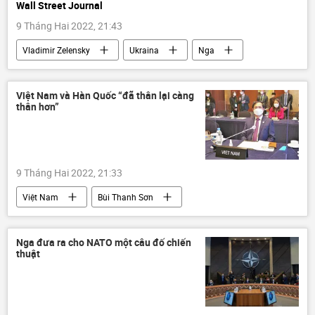
Wall Street Journal
9 Tháng Hai 2022, 21:43
Vladimir Zelensky
Ukraina
Nga
Thế giới
xung đột
Báo chí thế giới
Hoa Kỳ
Việt Nam và Hàn Quốc “đã thân lại càng
thân hơn”
9 Tháng Hai 2022, 21:33
Việt Nam
Bùi Thanh Sơn
Hàn Quốc
Moon Jae-in
Chính trị
Bộ Ngoại giao Việt Nam
Nga đưa ra cho NATO một câu đố chiến
thuật