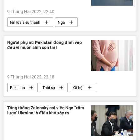
9 Tháng Hai 2022, 22:40
tên lửa siêu thanh
Nga
Quan điểm-Ý kiến
chuyên gia
Quân sự
Kinzhal
Người phụ nữ Pakistan đóng đinh vào
đầu vì muốn sinh con trai
9 Tháng Hai 2022, 22:18
Pakistan
Thời sự
Xã hội
Tổng thống Zelensky coi việc Nga "xâm
lược" Ukraina là điều khó xảy ra