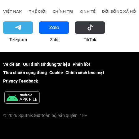
VIỆT NAM
THẾ GIỚI
CHÍNH TRỊ
KINH TẾ
ĐỜI SỐNG XÃ HỘI
Telegram
Zalo
ТikТоk
Về đề án
Qui định sử dụng tư liệu
Phản hồi
Tiêu chuẩn cộng đồng
Cookie
Chính sách bảo mật
Privacy Feedback
© 2026 Sputnik Giữ toàn bộ bản quyền. 18+