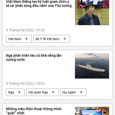
Việt Nam thẳng tay kỷ luật quan chức y
tế và ‘phát súng đầu năm’ của Thủ tướng
9 Tháng Hai 2022, 19:26
Việt Nam
Bộ Y Tế Việt Nam
kỷ luật
Bộ Công an Việt Nam
vi phạm
Nga phát triển tàu có khả năng lặn
xuống nước
9 Tháng Hai 2022, 19:03
Nga
Hải quân Nga
tàu ngầm
Những mẫu điện thoại thông minh
“quái” nhất