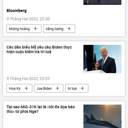
Bloomberg
9 Tháng Hai 2022, 23:30
khủng hoảng
năng lượng
Nhật Bản
Thế giới
Các dân biểu Mỹ yêu cầu Biden thực
hiện cuộc kiểm tra trí tuệ
9 Tháng Hai 2022, 22:55
Hoa Kỳ
Joe Biden
trí tuệ
Thế giới
Tại sao MiG-31K lại là «lời đe dọa báo
thù» từ phía Nga?