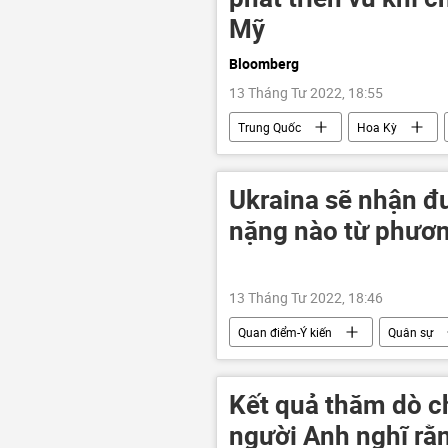
Mỹ
Bloomberg
13 Tháng Tư 2022, 18:55
Trung Quốc
Hoa Kỳ
Báo chí thế giới
không gian
Ukraina sẽ nhận đ
nặng nào từ phươn
13 Tháng Tư 2022, 18:46
Quan điểm-Ý kiến
Quân sự
chuyên gia
Chiến dịch quân s
Donetsk
Kết quả thăm dò c
người Anh nghĩ rằ