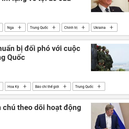
Nga
Trung Quốc
Chính trị
Ukraina
uẩn bị đối phó với cuộc
ng Quốc
Hoa Kỳ
Báo chí thế giới
Trung Quốc
 chú theo dõi hoạt động