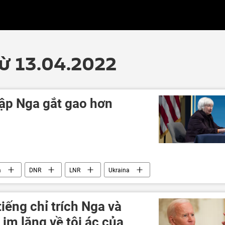
từ 13.04.2022
lập Nga gắt gao hơn
a
DNR
LNR
Ukraina
Donbass
Donetsk
Nga
Vladimir Putin
Hoa Kỳ
iếng chỉ trích Nga và
im lặng về tội ác của