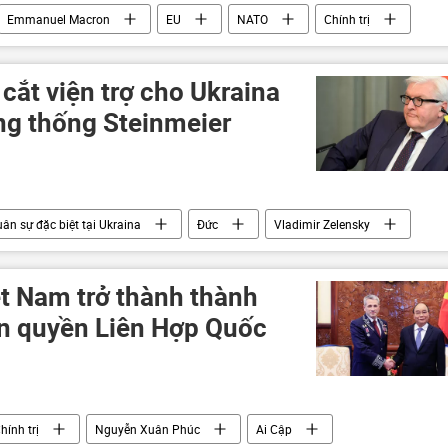
Emmanuel Macron
EU
NATO
Chính trị
cắt viện trợ cho Ukraina
ng thống Steinmeier
ân sự đặc biệt tại Ukraina
Đức
Vladimir Zelensky
Donbass
Donetsk
Frank-Walter Steinmeier
ệt Nam trở thành thành
n quyền Liên Hợp Quốc
hính trị
Nguyễn Xuân Phúc
Ai Cập