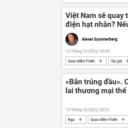
Hội đồng Nhân quyền LHQ
Việt Nam sẽ quay t
điện hạt nhân? Nếu
Alexei Syunnerberg
13 Tháng Tư 2022, 20:20
Quan điểm-Ý kiến
Tác giả
Kinh tế
năng lượng
«Bắn trúng đầu». 
lai thương mại thế 
13 Tháng Tư 2022, 20:01
Nga
Quan điểm-Ý kiến