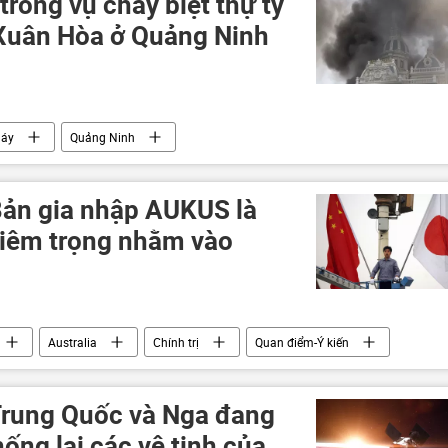
 trong vụ cháy biệt thự tỷ
 Xuân Hòa ở Quảng Ninh
háy
Quảng Ninh
 Bản gia nhập AUKUS là
hiêm trọng nhằm vào
Australia
Chính trị
Quan điểm-Ý kiến
Trung Quốc và Nga đang
hống lại các vệ tinh của