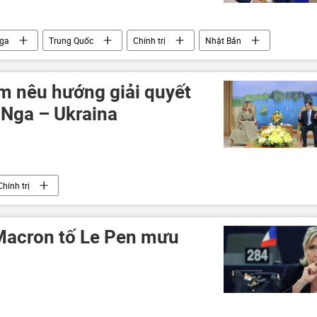
ga
Trung Quốc
Chính trị
Nhật Bản
Anh
Hoa Kỳ
m nêu hướng giải quyết
 Nga – Ukraina
Chính trị
Macron tố Le Pen mưu