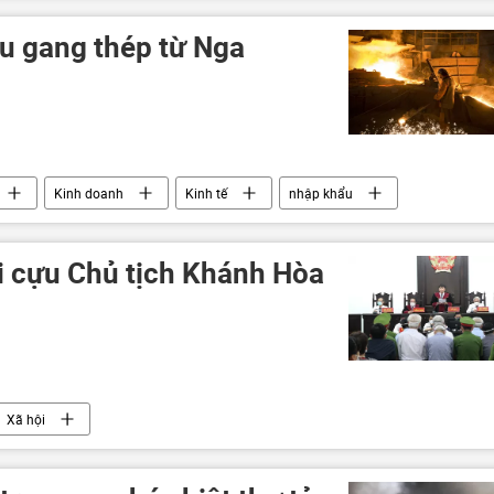
u gang thép từ Nga
Kinh doanh
Kinh tế
nhập khẩu
i cựu Chủ tịch Khánh Hòa
Xã hội