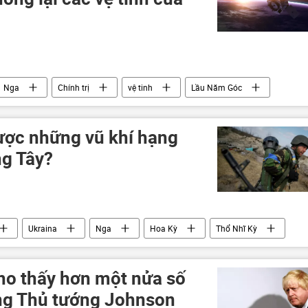
Nga
Chính trị
vệ tinh
Lầu Năm Góc
ược những vũ khí hạng
g Tây?
Ukraina
Nga
Hoa Kỳ
Thổ Nhĩ Kỳ
ự đặc biệt tại Ukraina
DNR
LNR
Donbass
ho thấy hơn một nửa số
ng Thủ tướng Johnson