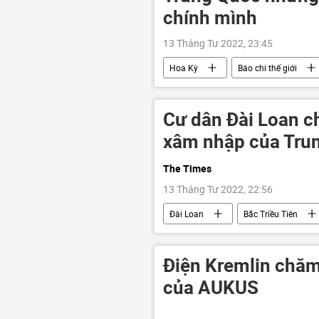
chính mình
13 Tháng Tư 2022, 23:45
Hoa Kỳ
Báo chí thế giới
Cư dân Đài Loan ch
xâm nhập của Tru
The Times
13 Tháng Tư 2022, 22:56
Đài Loan
Bắc Triều Tiên
Điện Kremlin chăm
của AUKUS