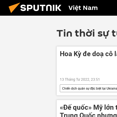
Việt Nam
Tin thời sự 
Hoa Kỳ đe doạ cô 
13 Tháng Tư 2022, 23:51
Chiến dịch quân sự đặc biệt tại Ukrain
Cuộc khủng hoảng ở Ukraina
Chính trị
Điện Kremlin
«Đế quốc» Mỹ lớn t
Trung Quốc nhưng 