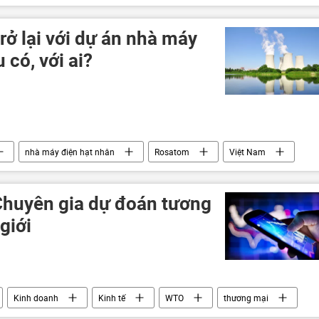
rở lại với dự án nhà máy
 có, với ai?
nhà máy điện hạt nhân
Rosatom
Việt Nam
Nga
Chuyên gia dự đoán tương
giới
Kinh doanh
Kinh tế
WTO
thương mại