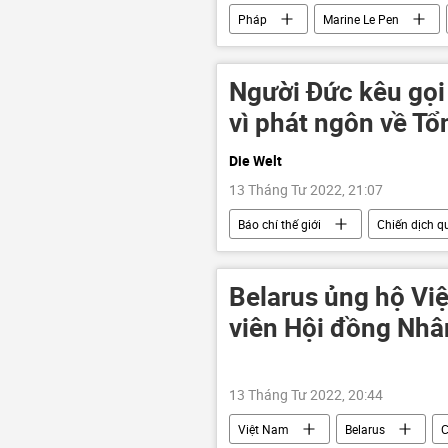
Pháp
Marine Le Pen
Brexit
Người Đức kêu gọi 
vì phát ngôn về Tổ
Die Welt
13 Tháng Tư 2022, 21:07
Báo chí thế giới
Chiến dịch qu
Ukraina
DNR
LNR
Belarus ủng hộ Vi
viên Hội đồng Nhâ
13 Tháng Tư 2022, 20:44
Việt Nam
Belarus
C