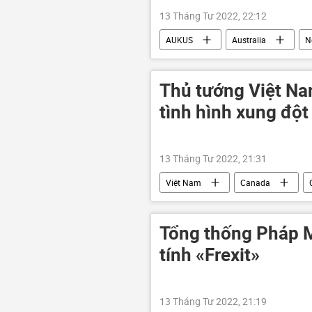
13 Tháng Tư 2022, 22:12
AUKUS
Australia
N
Điện Kremlin
Dmitry Peskov
Thủ tướng Việt Na
tình hình xung đột
13 Tháng Tư 2022, 21:31
Việt Nam
Canada
Tổng thống Pháp 
tính «Frexit»
13 Tháng Tư 2022, 21:19