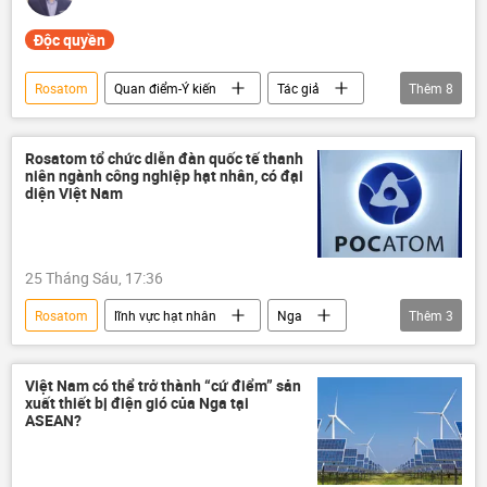
Độc quyền
Rosatom
Quan điểm-Ý kiến
Tác giả
Thêm
8
Hợp tác Nga-Việt
Vietsovpetro
Bạch Hổ
Rosatom tổ chức diễn đàn quốc tế thanh
niên ngành công nghiệp hạt nhân, có đại
Tập đoàn Dầu khí Quốc gia Việt Nam
diện Việt Nam
Zarubezhneft
năng lượng gió
Kinh tế xanh
Petrovietnam
25 Tháng Sáu, 17:36
Rosatom
lĩnh vực hạt nhân
Nga
Thêm
3
Việt Nam
IAEA
EVN
Việt Nam có thể trở thành “cứ điểm” sản
xuất thiết bị điện gió của Nga tại
ASEAN?