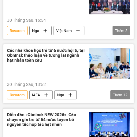
Hợp tác Nga-Việt
Thế giới
30 Tháng Sáu, 16:54
Rosatom
Nga
Việt Nam
Thêm
8
Đông Nam Á
Hợp tác Nga-Việt
Chính trị
Thế giới
Petrovietnam
Các nhà khoa học trẻ từ 6 nước hội tụ tại
Obninsk thảo luận về tương lai ngành
dầu khí
hạt nhân toàn cầu
Tập đoàn Dầu khí Quốc gia Việt Nam
Công nghiệp
30 Tháng Sáu, 13:52
Rosatom
IAEA
Nga
Thêm
12
lĩnh vực hạt nhân
nhà khoa học hạt nhân
năng lượng hạt nhân
Châu Á
Diễn đàn «Obninsk NEW 2026»: Các
chuyên gia trẻ từ 64 nước tuyên bố
Công nghiệp
Indonesia
nguyên tắc hợp tác hạt nhân
Trung Quốc
Nigeria
Kyrgyzstan