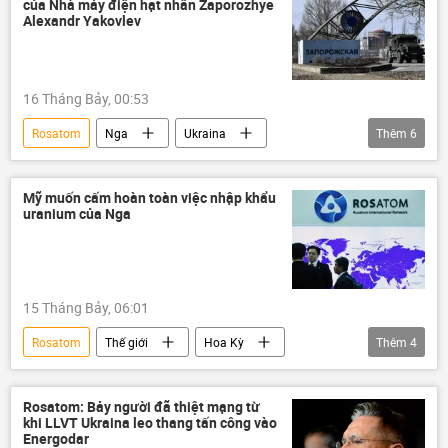
của Nhà máy điện hạt nhân Zaporozhye
Alexandr Yakovlev
16 Tháng Bảy, 00:53
Rosatom
Nga
Ukraina
Thêm
6
Zaporozhye
nhà máy điện hạt nhân
Kiev
Thế giới
UAV
Mỹ muốn cấm hoàn toàn việc nhập khẩu
uranium của Nga
Quân đội Ukraina
15 Tháng Bảy, 06:01
Rosatom
Thế giới
Hoa Kỳ
Thêm
4
Nga
uranium
trừng phạt
Các biện pháp trừng phạt chống Nga
Rosatom: Bảy người đã thiệt mạng từ
khi LLVT Ukraina leo thang tấn công vào
năng lượng
Energodar