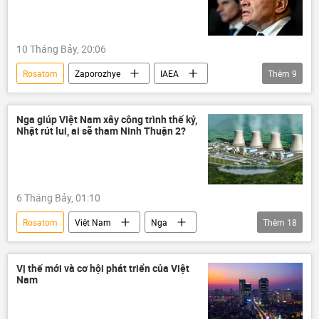
10 Tháng Bảy, 20:06
Rosatom
Zaporozhye
IAEA
Thêm
9
Kaliningrad
Nga
Thế giới
Ukraina
Bộ Ngoại giao Nga
Nga giúp Việt Nam xây công trình thế kỷ,
Nhật rút lui, ai sẽ tham Ninh Thuận 2?
Bộ Quốc phòng Nga
Quân đội Ukraina
nhà máy điện hạt nhân
UAV
6 Tháng Bảy, 01:10
Rosatom
Việt Nam
Nga
Thêm
18
nhà máy điện hạt nhân
Hàn Quốc
Nhật Bản
Petrovietnam
Vị thế mới và cơ hội phát triển của Việt
Nam
Bộ Công Thương
Bộ Thương mại Việt Nam
Công nghiệp