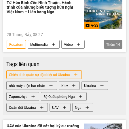
Trung Quốc
năng lượng
nhà máy điện hạt nhân
Từ Hòa Bình đến Ninh Thuận: Hành
trình của những biểu tượng hữu nghị
công nghệ
dầu khí
Châu Âu
Việt Nam – Liên bang Nga
Hoa Kỳ
9:33
28 Tháng Bảy, 08:27
Rosatom
Multimedia
Video
Thêm
14
nhà máy điện hạt nhân Ninh Thuận-1
Hợp tác Nga-Việt
công nghệ
Tags liên quan
lĩnh vực hạt nhân
nhà máy điện hạt nhân
Chiến dịch quân sự đặc biệt tại Ukraina
nhân sự
đào tạo
giáo dục
nhà máy điện hạt nhân
Kiev
Ukraina
nhà máy thủy điện Hòa Bình
biểu tượng
Việt Nam
Liên bang Nga
Liên Xô
Zaporozhye
Bộ Quốc phòng Nga
chuyên gia
Quân đội Ukraina
UAV
Nga
UAV của Ukraina đã sát hại kỹ sư trưởng