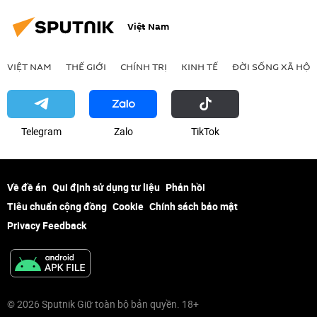
Zarubezhneft
dầu khí
Việt Nam
Ninh Thuận-1
nhà máy điện hạt nhân
Hội nghị thượng đỉnh Nga-ASEAN 2026
VIỆT NAM
THẾ GIỚI
CHÍNH TRỊ
KINH TẾ
ĐỜI SỐNG XÃ HỘI
Telegram
Zalo
ТikТоk
Về đề án
Qui định sử dụng tư liệu
Phản hồi
Tiêu chuẩn cộng đồng
Cookie
Chính sách bảo mật
Privacy Feedback
© 2026 Sputnik Giữ toàn bộ bản quyền. 18+