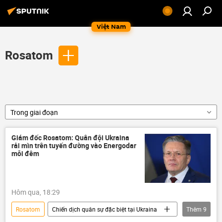
Việt Nam
Rosatom
Trong giai đoạn
Giám đốc Rosatom: Quân đội Ukraina
rải mìn trên tuyến đường vào Energodar
mỗi đêm
Hôm qua, 18:29
Rosatom
Chiến dịch quân sự đặc biệt tại Ukraina
Thêm
9