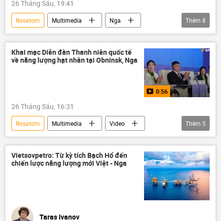
26 Tháng Sáu, 19:41
Rosatom
Multimedia
Nga
Thêm
8
Việt Nam
Hợp tác Nga-Việt
công nghệ
lĩnh vực hạt nhân
Khai mạc Diễn đàn Thanh niên quốc tế
về năng lượng hạt nhân tại Obninsk, Nga
năng lượng hạt nhân
Thế giới
Video
năng lượng
0:56
26 Tháng Sáu, 16:31
Rosatom
Multimedia
Video
Thêm
5
Nga
Thế giới
năng lượng
năng lượng hạt nhân
Việt Nam
Vietsovpetro: Từ kỳ tích Bạch Hổ đến
chiến lược năng lượng mới Việt - Nga
Taras Ivanov