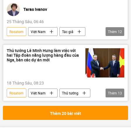
Taras Ivanov
25 Tháng Sáu, 06:46
Rosatom
Việt Nam
Tác giả
Thêm
12
Quan điểm-Ý kiến
năng lượng
năng lượng gió
Đông Nam Á
Thủ tướng Lê Minh Hưng làm việc với
hai Tập đoàn năng lượng hàng đầu của
ASEAN
Nga
hợp tác
Nga, bàn các dự án mới
Hợp tác Nga-Việt
công nghệ
đầu tư
doanh nghiệp
18 Tháng Sáu, 08:23
Zarubezhneft
Rosatom
Việt Nam
Thủ tướng
Thêm
13
Lê Minh Hưng
năng lượng
năng lượng hạt nhân
năng lượng gió
Thêm 20 bài viết
hợp tác
Hợp tác Nga-Việt
Liên bang Nga
Nga