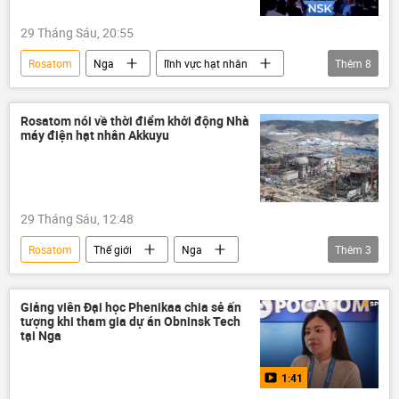
năng lượng
Quan điểm-Ý kiến
29 Tháng Sáu, 20:55
Chính trị
Rosatom
Nga
lĩnh vực hạt nhân
Thêm
8
năng lượng hạt nhân
Thế giới
Thổ Nhĩ Kỳ
Indonesia
Nam Phi
Rosatom nói về thời điểm khởi động Nhà
máy điện hạt nhân Akkuyu
Quan điểm-Ý kiến
công nghệ
hợp tác
29 Tháng Sáu, 12:48
Rosatom
Thế giới
Nga
Thêm
3
nhà máy điện hạt nhân
Thổ Nhĩ Kỳ
Tayyip Erdogan
Giảng viên Đại học Phenikaa chia sẻ ấn
tượng khi tham gia dự án Obninsk Tech
tại Nga
1:41