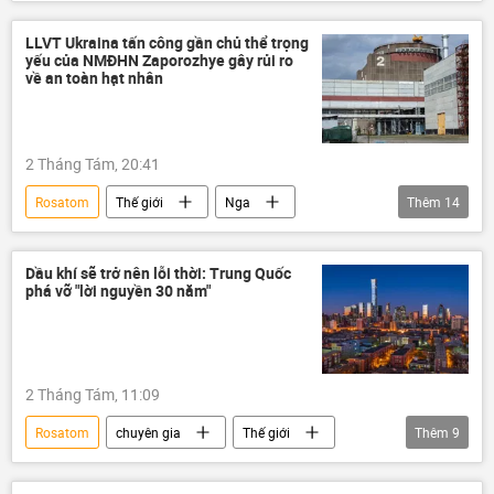
Nga
Ukraina
Thế giới
UAV
Zaporozhye
LLVT Ukraina tấn công gần chủ thể trọng
yếu của NMĐHN Zaporozhye gây rủi ro
nhà máy điện hạt nhân
về an toàn hạt nhân
Bộ Quốc phòng Nga
Quân đội Ukraina
Kiev
2 Tháng Tám, 20:41
Rosatom
Thế giới
Nga
Thêm
14
Chính trị
Quân sự
xung đột quân sự
xung đột
Dầu khí sẽ trở nên lỗi thời: Trung Quốc
phá vỡ "lời nguyền 30 năm"
Ukraina
Quân đội Ukraina
Cuộc khủng hoảng ở Ukraina
lĩnh vực hạt nhân
2 Tháng Tám, 11:09
Chiến dịch quân sự đặc biệt tại Ukraina
Rosatom
chuyên gia
Thế giới
Thêm
9
nhà máy
Zaporozhye
tấn công
Quan điểm-Ý kiến
Chính trị
Nga
tài sản
CEO