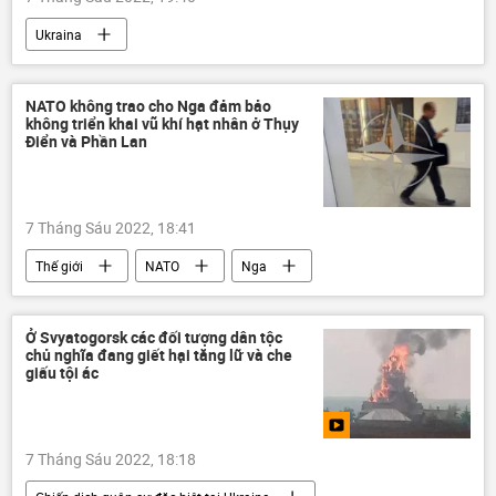
Ukraina
Các biện pháp trừng phạt chống Nga
Estonia
Cuộc khủng hoảng ở Ukraina
NATO không trao cho Nga đảm bảo
không triển khai vũ khí hạt nhân ở Thụy
Nga
EU
Thế giới
Điển và Phần Lan
7 Tháng Sáu 2022, 18:41
Thế giới
NATO
Nga
vũ khí hạt nhân
Thổ Nhĩ Kỳ
Thụy Điển
Phần Lan
Quân sự
Ở Svyatogorsk các đối tượng dân tộc
chủ nghĩa đang giết hại tăng lữ và che
Chính trị
giấu tội ác
7 Tháng Sáu 2022, 18:18