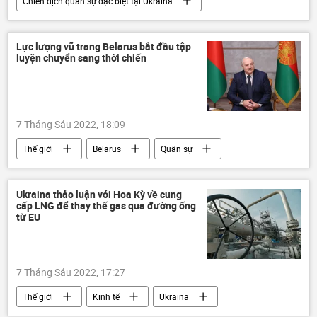
Chiến dịch quân sự đặc biệt tại Ukraina
Thế giới
Nga
Ukraina
Cuộc khủng hoảng ở Ukraina
LNR
Lực lượng vũ trang Belarus bắt đầu tập
luyện chuyển sang thời chiến
DNR
Quân sự
xung đột quân sự
7 Tháng Sáu 2022, 18:09
Thế giới
Belarus
Quân sự
huấn luyện
Ukraina thảo luận với Hoa Kỳ về cung
cấp LNG để thay thế gas qua đường ống
từ EU
7 Tháng Sáu 2022, 17:27
Thế giới
Kinh tế
Ukraina