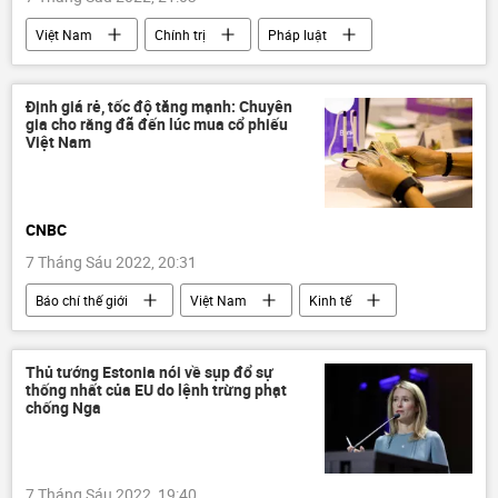
Việt Nam
Chính trị
Pháp luật
quản lý cán bộ
Bộ Công an Việt Nam
Định giá rẻ, tốc độ tăng mạnh: Chuyên
gia cho rằng đã đến lúc mua cổ phiếu
Việt Nam
CNBC
7 Tháng Sáu 2022, 20:31
Báo chí thế giới
Việt Nam
Kinh tế
đầu tư
cổ phiếu
Thủ tướng Estonia nói về sụp đổ sự
thống nhất của EU do lệnh trừng phạt
chống Nga
7 Tháng Sáu 2022, 19:40