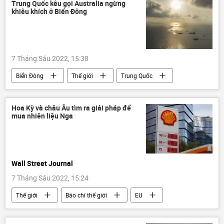
Hoa Kỳ
Trung Quốc kêu gọi Australia ngừng
khiêu khích ở Biển Đông
7 Tháng Sáu 2022, 15:38
Biển Đông
Thế giới
Trung Quốc
Australia
tranh chấp
Vấn đề biển đảo
Hoàng Sa
Hoa Kỳ và châu Âu tìm ra giải pháp để
mua nhiên liệu Nga
máy bay
Wall Street Journal
7 Tháng Sáu 2022, 15:24
Thế giới
Báo chí thế giới
EU
Hoa Kỳ
Ấn Độ
Nga