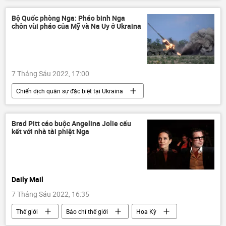
Nga
EU
năng lượng
khí đốt
Hoa Kỳ
Bộ Quốc phòng Nga: Pháo binh Nga
chôn vùi pháo của Mỹ và Na Uy ở Ukraina
7 Tháng Sáu 2022, 17:00
Chiến dịch quân sự đặc biệt tại Ukraina
Thế giới
Nga
Ukraina
Cuộc khủng hoảng ở Ukraina
LNR
Brad Pitt cáo buộc Angelina Jolie cấu
kết với nhà tài phiệt Nga
DNR
Quân sự
xung đột quân sự
Bộ Quốc phòng Nga
Daily Mail
7 Tháng Sáu 2022, 16:35
Thế giới
Báo chí thế giới
Hoa Kỳ