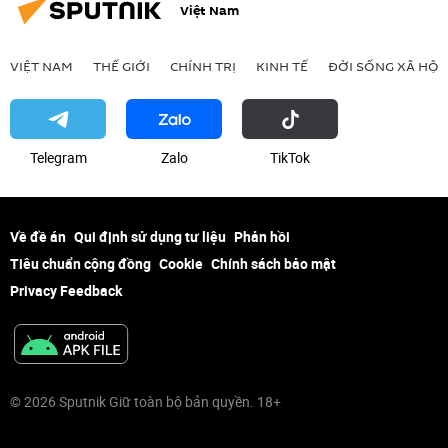
Việt Nam
VIỆT NAM
THẾ GIỚI
CHÍNH TRỊ
KINH TẾ
ĐỜI SỐNG XÃ HỘI
Telegram
Zalo
ТikТоk
Về đề án
Qui định sử dụng tư liệu
Phản hồi
Tiêu chuẩn cộng đồng
Cookie
Chính sách bảo mật
Privacy Feedback
© 2026 Sputnik Giữ toàn bộ bản quyền. 18+