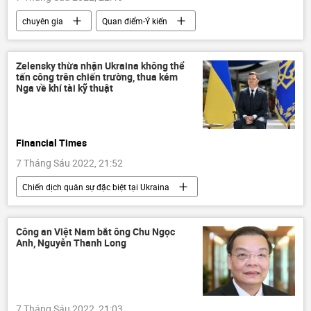
chuyên gia
Quan điểm-Ý kiến
Ý kiến
phương Tây
Cuộc khủng hoảng ở Ukraina
Ukraina
Zelensky thừa nhận Ukraina không thể
tấn công trên chiến trường, thua kém
Nga
Thiết bị quân sự
Nga về khí tài kỹ thuật
Chiến dịch quân sự đặc biệt tại Ukraina
Quân sự
viện trợ quân sự
Financial Times
7 Tháng Sáu 2022, 21:52
Chiến dịch quân sự đặc biệt tại Ukraina
Cuộc khủng hoảng ở Ukraina
Báo chí thế giới
Nga
Ukraina
Công an Việt Nam bắt ông Chu Ngọc
Anh, Nguyễn Thanh Long
Vladimir Zelensky
đàm phán
Quân sự
7 Tháng Sáu 2022, 21:03