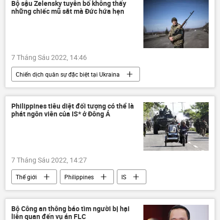
năng lượng
Bộ sậu Zelensky tuyên bố không thấy
những chiếc mũ sắt mà Đức hứa hẹn
Các biện pháp trừng phạt chống Nga
Cuộc khủng hoảng ở Ukraina
7 Tháng Sáu 2022, 14:46
Chiến dịch quân sự đặc biệt tại Ukraina
Thế giới
Ukraina
Đức
viện trợ quân sự
Quân sự
Philippines tiêu diệt đối tượng có thể là
phát ngôn viên của IS* ở Đông Á
xung đột
Cuộc khủng hoảng ở Ukraina
7 Tháng Sáu 2022, 14:27
Thế giới
Philippines
IS
bắt giữ
vi phạm
khủng bố
Báo chí thế giới
Bộ Công an thông báo tìm người bị hại
liên quan đến vụ án FLC