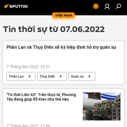
Việt Nam
Tin thời sự từ 07.06.2022
Phần Lan và Thụy Điển sẽ ký hiệp định hỗ trợ quân sự
7 Tháng Sáu 2022, 23:31
Phần Lan
Thụy Điển
Quân sự
Chính trị
NATO
Nga
Châu Âu
"Từ thời Liên Xô". Trên thực tế, Phương
Tây đang giúp đỡ Kiev như thế nào
7 Tháng Sáu 2022, 22:46