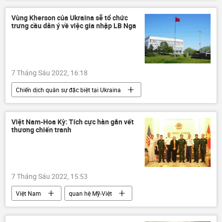
Angelina Jolie
Brad Pitt
Nga
Vùng Kherson của Ukraina sẽ tổ chức
trưng cầu dân ý về việc gia nhập LB Nga
7 Tháng Sáu 2022, 16:18
Chiến dịch quân sự đặc biệt tại Ukraina
Thế giới
Nga
Ukraina
Cuộc khủng hoảng ở Ukraina
LNR
Việt Nam-Hoa Kỳ: Tích cực hàn gắn vết
thương chiến tranh
DNR
xung đột quân sự
Quân sự
7 Tháng Sáu 2022, 15:53
Việt Nam
quan hệ Mỹ-Việt
Bộ Quốc phòng Việt Nam
Quân sự