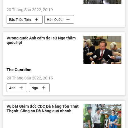
20 Tháng Sáu 2022, 20:19
Bắc Triều Tiên
Hàn Quốc
Sức khoẻ
Thế giới
bệnh
Vương quốc Anh cấm đại sứ Nga thăm
quốc hội
The Guardian
20 Tháng Sáu 2022, 20:15
Anh
Nga
Cuộc khủng hoảng ở Ukraina
Đại sứ quán Nga
Chính trị
Vụ bắt Giám đốc CDC Đà Nẵng Tôn Thất
Thạnh: Công an Đà Nẵng quá nhanh
Báo chí thế giới