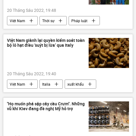
20 Tháng Sáu 2022, 19:48
Việt Nam
Thời sự
Pháp luật
bắt giữ
Công ty Việt Á
Công an TP Đà Nẵng
Đà Nẵng
Việt Nam giành lại quyền kiểm soát toàn
bộ lô hạt điều ‘suýt bị lừa’ qua Italy
20 Tháng Sáu 2022, 19:40
Việt Nam
Italia
xuất khẩu
nhập khẩu
Kinh tế
buôn bán
Thế giới
"Họ muốn phá sập cây cầu Crưm". Những
vũ khí Kiev đang đề nghị Mỹ hỗ trợ