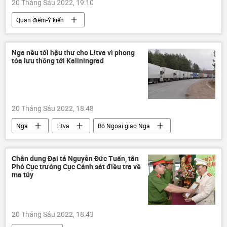
20 Tháng Sáu 2022, 19:10
Quan điểm-Ý kiến
Chiến dịch quân sự đặc biệt tại Ukraina
Ukraina
Cuộc khủng hoảng ở Ukraina
Nga nêu tối hậu thư cho Litva vì phong
tỏa lưu thông tới Kaliningrad
Hoa Kỳ
Chính trị
chuyên gia
20 Tháng Sáu 2022, 18:48
Nga
Litva
Bộ Ngoại giao Nga
Chính trị
Thế giới
Chân dung Đại tá Nguyễn Đức Tuấn, tân
Phó Cục trưởng Cục Cảnh sát điều tra về
ma túy
20 Tháng Sáu 2022, 18:43