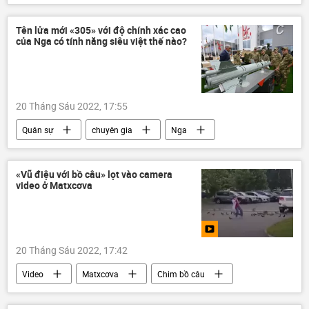
Liên Xô
Chính trị
Thế giới
Tên lửa mới «305» với độ chính xác cao
của Nga có tính năng siêu việt thế nào?
20 Tháng Sáu 2022, 17:55
Quân sự
chuyên gia
Nga
Quan điểm-Ý kiến
tên lửa
«Vũ điệu với bồ câu» lọt vào camera
video ở Matxcơva
20 Tháng Sáu 2022, 17:42
Video
Matxcơva
Chim bồ câu