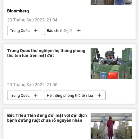
Bloomberg
20 Tháng Sáu 2022, 21:04
Trung Quốc
Báo chí thế giới
Châu Âu
công ty
Kinh doanh
doanh nghiệp
Trung Quốc thử nghiệm hệ thống phòng
thủ tên lửa trên mặt đất
Ảnh hưởng về kinh tế-xã hội của đại dịch COVID-19
20 Tháng Sáu 2022, 21:00
Trung Quốc
Hệ thống phòng thủ tên lửa
Quân sự
lực lượng vũ trang
Bắc Triều Tiên đang đối mặt với đại dịch
bệnh đường ruột chưa rõ nguyên nhân