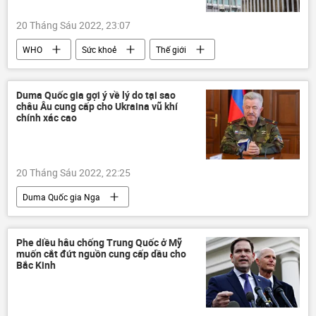
20 Tháng Sáu 2022, 23:07
WHO
Sức khoẻ
Thế giới
bệnh
Xã hội
Duma Quốc gia gợi ý về lý do tại sao
châu Âu cung cấp cho Ukraina vũ khí
chính xác cao
20 Tháng Sáu 2022, 22:25
Duma Quốc gia Nga
Chiến dịch quân sự đặc biệt tại Ukraina
Ukraina
Cuộc khủng hoảng ở Ukraina
Phe diều hâu chống Trung Quốc ở Mỹ
muốn cắt đứt nguồn cung cấp dầu cho
Quân sự
viện trợ quân sự
Bắc Kinh
Châu Âu
lực lượng vũ trang