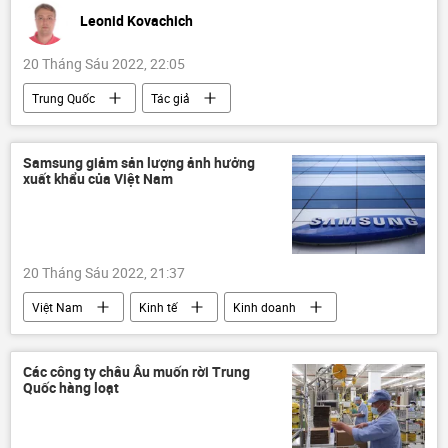
Leonid Kovachich
20 Tháng Sáu 2022, 22:05
Trung Quốc
Tác giả
Quan điểm-Ý kiến
chuyên gia
dầu khí
Hoa Kỳ
Kinh tế
Samsung giảm sản lượng ảnh hưởng
xuất khẩu của Việt Nam
Kinh doanh
doanh nghiệp
20 Tháng Sáu 2022, 21:37
Việt Nam
Kinh tế
Kinh doanh
doanh nghiệp
Samsung
sản xuất
xuất khẩu
nhập khẩu
Các công ty châu Âu muốn rời Trung
Quốc hàng loạt