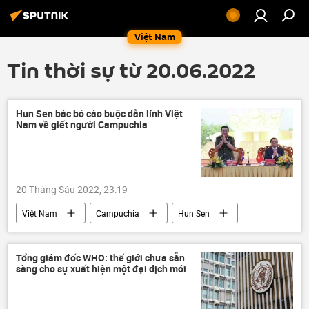
Việt Nam
Tin thời sự từ 20.06.2022
Hun Sen bác bỏ cáo buộc dẫn lính Việt
Nam về giết người Campuchia
20 Tháng Sáu 2022, 23:19
Việt Nam
Campuchia
Hun Sen
chế độ diệt chủng Pol Pot
Chính trị
Phạm Minh Chính
Tổng giám đốc WHO: thế giới chưa sẵn
sàng cho sự xuất hiện một đại dịch mới