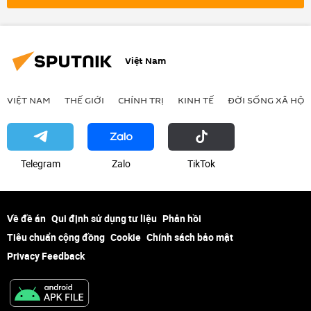
Việt Nam
VIỆT NAM
THẾ GIỚI
CHÍNH TRỊ
KINH TẾ
ĐỜI SỐNG XÃ HỘI
Telegram
Zalo
ТikТоk
Về đề án
Qui định sử dụng tư liệu
Phản hồi
Tiêu chuẩn cộng đồng
Cookie
Chính sách bảo mật
Privacy Feedback