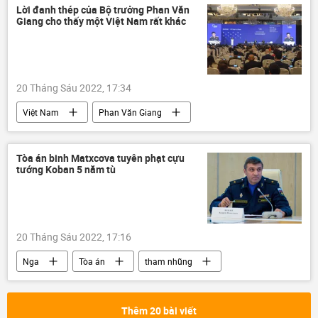
Lời đanh thép của Bộ trưởng Phan Văn
Giang cho thấy một Việt Nam rất khác
20 Tháng Sáu 2022, 17:34
Việt Nam
Phan Văn Giang
Châu Á
Quân sự
Biển Hoa Đông
Tòa án binh Matxcơva tuyên phạt cựu
tướng Koban 5 năm tù
20 Tháng Sáu 2022, 17:16
Nga
Tòa án
tham nhũng
Matxcơva
Thêm 20 bài viết