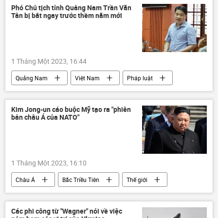
Video từ Ukraina
Ukraina
DNR
Phó Chủ tịch tỉnh Quảng Nam Trần Văn
Tân bị bắt ngay trước thềm năm mới
Sáp nhập DNR, LNR, Zaporozhye và Kherson vào Nga
LNR
Donbass
Donetsk
Nga
Vladimir Zelensky
1 Tháng Một 2023, 16:44
Vladimir Putin
Quảng Nam
Việt Nam
Pháp luật
Kim Jong-un cáo buộc Mỹ tạo ra "phiên
bản châu Á của NATO"
1 Tháng Một 2023, 16:10
Châu Á
Bắc Triều Tiên
Thế giới
NATO
Kim Jong-un
vũ khí hạt nhân
Các phi công từ "Wagner" nói về việc