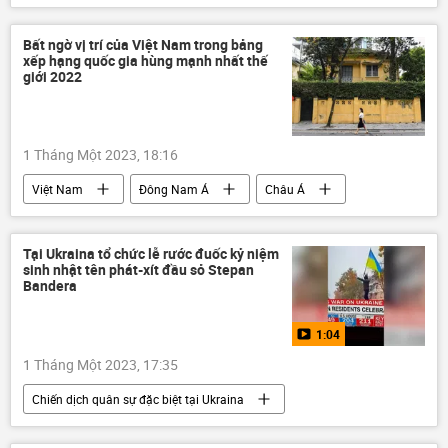
xung đột
Bất ngờ vị trí của Việt Nam trong bảng
xếp hạng quốc gia hùng mạnh nhất thế
giới 2022
1 Tháng Một 2023, 18:16
Việt Nam
Đông Nam Á
Châu Á
Trung Quốc
Kinh tế
Thế giới
Tại Ukraina tổ chức lễ rước đuốc kỷ niệm
sinh nhật tên phát-xít đầu sỏ Stepan
Bandera
1:04
1 Tháng Một 2023, 17:35
Chiến dịch quân sự đặc biệt tại Ukraina
Cuộc khủng hoảng ở Ukraina