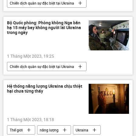
Chiến dịch quân sự đặc biệt tại Ukraina
Nga
Quân sự
quân đội
Ukraina
Bộ Quốc phòng Nga
Bộ Quốc phòng: Phòng không Nga bắn
hạ 15 máy bay không người lái Ukraina
khủng bố
trong ngày
1 Tháng Một 2023, 19:25
Chiến dịch quân sự đặc biệt tại Ukraina
Nga
Ukraina
Bộ Quốc phòng Nga
Quân sự
máy bay không người lái
Hệ thống năng lượng Ukraina chịu thiệt
hại chưa từng thấy
LNR
HIMARS
1 Tháng Một 2023, 18:18
Thế giới
năng lượng
Ukraina