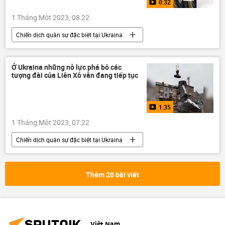
0:32
1 Tháng Một 2023, 08:22
Chiến dịch quân sự đặc biệt tại Ukraina
Cuộc khủng hoảng ở Ukraina
Ukraina
Video từ Ukraina
DNR
Ở Ukraina những nỗ lực phá bỏ các
tượng đài của Liên Xô vẫn đang tiếp tục
Sáp nhập DNR, LNR, Zaporozhye và Kherson vào Nga
LNR
Donbass
Donetsk
1:35
1 Tháng Một 2023, 07:22
Chiến dịch quân sự đặc biệt tại Ukraina
Cuộc khủng hoảng ở Ukraina
Video từ Ukraina
Ukraina
DNR
Thêm 20 bài viết
Sáp nhập DNR, LNR, Zaporozhye và Kherson vào Nga
LNR
Donbass
Donetsk
Nga
Việt Nam