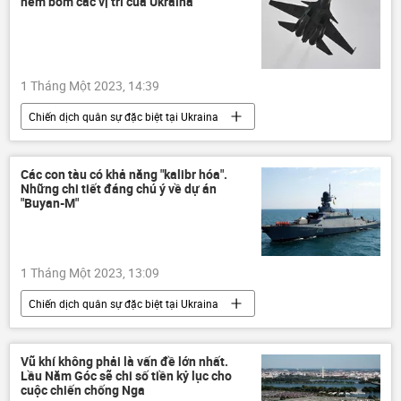
ném bom các vị trí của Ukraina
1 Tháng Một 2023, 14:39
Chiến dịch quân sự đặc biệt tại Ukraina
Quân sự
Nga
xung đột
phi công
Các con tàu có khả năng "kalibr hóa".
Những chi tiết đáng chú ý về dự án
"Buyan-M"
1 Tháng Một 2023, 13:09
Chiến dịch quân sự đặc biệt tại Ukraina
Quan điểm-Ý kiến
chuyên gia
Quân sự
Buyan-M
Nga
Vũ khí không phải là vấn đề lớn nhất.
Lầu Năm Góc sẽ chi số tiền kỷ lục cho
Ukraina
Cuộc khủng hoảng ở Ukraina
cuộc chiến chống Nga