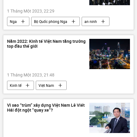
1 Tháng Một 2023, 22:29
Nga
Bộ Quốc phòng Nga
an ninh
Vladimir Putin
quân đội
Quân sự
Năm 2022: Kinh tế Việt Nam tăng trưởng
top đầu thế giới
1 Tháng Một 2023, 21:48
Kinh tế
Việt Nam
Ngân hàng Nhà nước
GDP
xuất nhập khẩu
chính sách tiền tệ
Vì sao “trùm” xây dựng Việt Nam Lê Viết
Hải đột ngột “quay xe”?
Foxconn