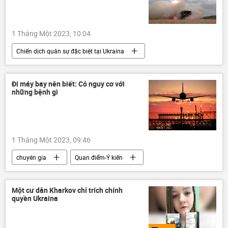
1 Tháng Một 2023, 10:04
Chiến dịch quân sự đặc biệt tại Ukraina
Thế giới
Nga
Ukraina
Cuộc khủng hoảng ở Ukraina
tên lửa
Đi máy bay nên biết: Có nguy cơ với
những bệnh gì
xung đột quân sự
LNR
DNR
chuyên gia
Quan điểm-Ý kiến
1 Tháng Một 2023, 09:46
chuyên gia
Quan điểm-Ý kiến
Xã hội
Sức khoẻ
Một cư dân Kharkov chỉ trích chính
quyền Ukraina