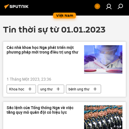
Việt Nam
Tin thời sự từ 01.01.2023
Các nhà khoa học Nga phát triển một
phương pháp mới trong điều trị ung thư
1 Tháng Một 2023, 23:36
Khoa học
ung thư
bệnh ung thư
y khoa
y tế
Sức khoẻ
Sắc lệnh của Tổng thống Nga về việc
tăng quy mô quân đội có hiệu lực