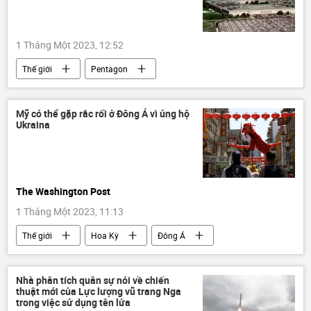
1 Tháng Một 2023, 12:52
Thế giới
Pentagon
Cuộc khủng hoảng ở Ukraina
Nga
Bộ Quốc phòng Hoa Kỳ
Thổ Nhĩ Kỳ
Mỹ có thể gặp rắc rối ở Đông Á vì ủng hộ
Ukraina
Joe Biden
ngân sách
ngân sách quân sự
Các biện pháp trừng phạt chống Nga
The Washington Post
Quan điểm-Ý kiến
chuyên gia
1 Tháng Một 2023, 11:13
Thế giới
Hoa Kỳ
Đông Á
Chính trị
Ukraina
Cuộc khủng hoảng ở Ukraina
Quân sự
Nhà phân tích quân sự nói về chiến
thuật mới của Lực lượng vũ trang Nga
xung đột
trong việc sử dụng tên lửa