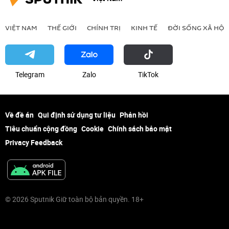
VIỆT NAM
THẾ GIỚI
CHÍNH TRỊ
KINH TẾ
ĐỜI SỐNG XÃ HỘI
Telegram
Zalo
ТikТоk
Về đề án
Qui định sử dụng tư liệu
Phản hồi
Tiêu chuẩn cộng đồng
Cookie
Chính sách bảo mật
Privacy Feedback
© 2026 Sputnik Giữ toàn bộ bản quyền. 18+