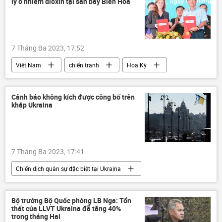
lý ô nhiễm dioxin tại sân bay Biên Hòa
Sáp nhập DNR, LNR, Zaporozhye và Kherson vào Nga
LNR
DNR
7 Tháng Ba 2023, 17:52
Việt Nam
chiến tranh
Hoa Kỳ
thông tin
chất độc da cam
Cảnh báo không kích được công bố trên
khắp Ukraina
7 Tháng Ba 2023, 17:41
Chiến dịch quân sự đặc biệt tại Ukraina
Cuộc khủng hoảng ở Ukraina
Ukraina
xung đột quân sự
Quân sự
Bộ trưởng Bộ Quốc phòng LB Nga: Tổn
thất của LLVT Ukraina đã tăng 40%
trong tháng Hai