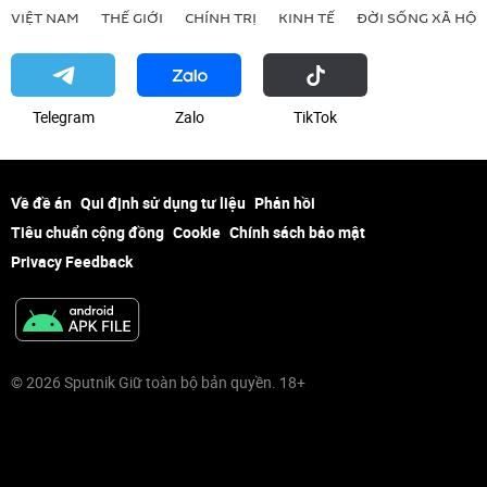
VIỆT NAM
THẾ GIỚI
CHÍNH TRỊ
KINH TẾ
ĐỜI SỐNG XÃ HỘI
Telegram
Zalo
ТikТоk
Về đề án
Qui định sử dụng tư liệu
Phản hồi
Tiêu chuẩn cộng đồng
Cookie
Chính sách bảo mật
Privacy Feedback
© 2026 Sputnik Giữ toàn bộ bản quyền. 18+