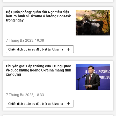
tài chính
Bộ Quốc phòng: quân đội Nga tiêu diệt
hơn 75 binh sĩ Ukraina ở hướng Donetsk
trong ngày
7 Tháng Ba 2023, 19:38
Chiến dịch quân sự đặc biệt tại Ukraina
Cuộc khủng hoảng ở Ukraina
Ukraina
Nga
Quân sự
Chuyên gia: Lập trường của Trung Quốc
về cuộc khủng hoảng Ukraina mang tính
lực lượng vũ trang Nga
Quân đội Nga
xây dựng
Bộ Quốc phòng Nga
Igor Konashenkov
7 Tháng Ba 2023, 18:33
Chiến dịch quân sự đặc biệt tại Ukraina
chuyên gia
Quan điểm-Ý kiến