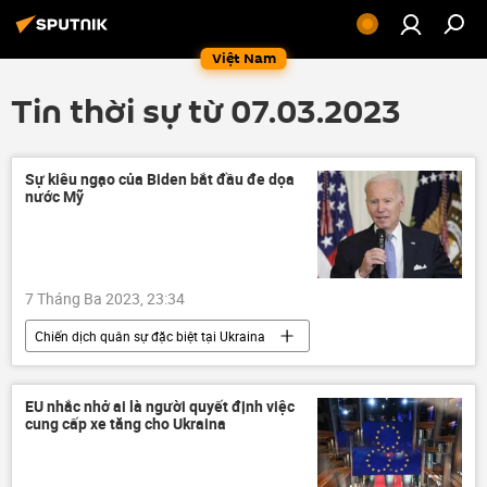
Việt Nam
Tin thời sự từ 07.03.2023
Sự kiêu ngạo của Biden bắt đầu đe dọa
nước Mỹ
7 Tháng Ba 2023, 23:34
Chiến dịch quân sự đặc biệt tại Ukraina
Cuộc khủng hoảng ở Ukraina
Ukraina
Hoa Kỳ
Joe Biden
Báo chí thế giới
EU nhắc nhở ai là người quyết định việc
cung cấp xe tăng cho Ukraina
viện trợ quân sự