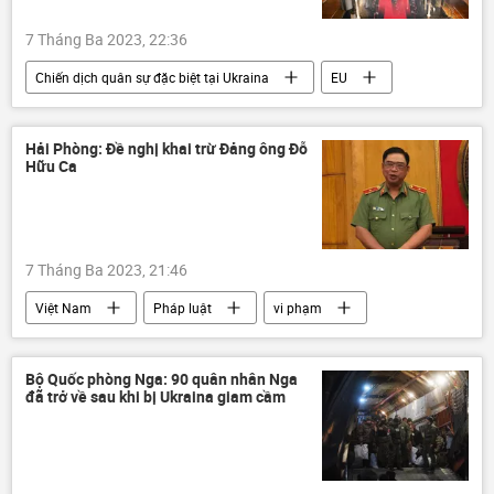
7 Tháng Ba 2023, 22:36
Chiến dịch quân sự đặc biệt tại Ukraina
EU
Cuộc khủng hoảng ở Ukraina
Ukraina
xe tăng
viện trợ
viện trợ quân sự
Hải Phòng: Đề nghị khai trừ Đảng ông Đỗ
Hữu Ca
Thế giới
Quân sự
7 Tháng Ba 2023, 21:46
Việt Nam
Pháp luật
vi phạm
công an
Hải Phòng
Bộ Quốc phòng Nga: 90 quân nhân Nga
đã trở về sau khi bị Ukraina giam cầm