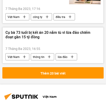
7 Tháng Ba 2023, 17:16
Việt Nam
công ty
điều tra
công an TP.HCM
Cụ bà 73 tuổi bị kết án 20 năm tù vì lừa đảo chiếm
đoạt gần 15 tỷ đồng
7 Tháng Ba 2023, 16:55
Việt Nam
thông tin
lừa đảo
phạt tù
chiếm đoạt
Thêm 20 bài viết
Việt Nam