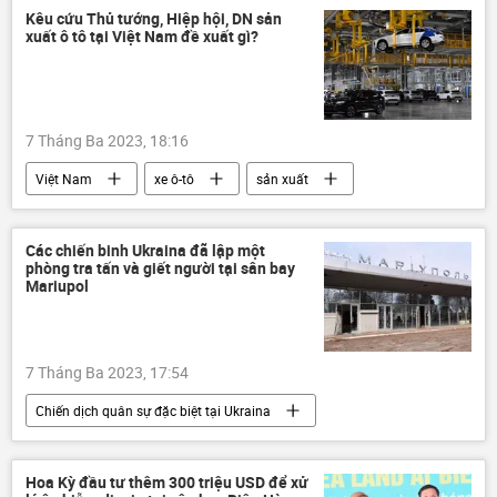
Cuộc khủng hoảng ở Ukraina
Ukraina
Kêu cứu Thủ tướng, Hiệp hội, DN sản
xuất ô tô tại Việt Nam đề xuất gì?
Trung Quốc
7 Tháng Ba 2023, 18:16
Việt Nam
xe ô-tô
sản xuất
Kinh tế
Các chiến binh Ukraina đã lập một
phòng tra tấn và giết người tại sân bay
Mariupol
7 Tháng Ba 2023, 17:54
Chiến dịch quân sự đặc biệt tại Ukraina
Cuộc khủng hoảng ở Ukraina
Ukraina
xung đột quân sự
Mariupol
Hoa Kỳ đầu tư thêm 300 triệu USD để xử