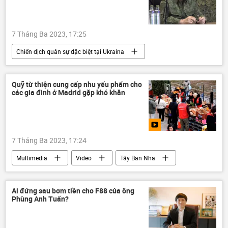
7 Tháng Ba 2023, 17:25
Chiến dịch quân sự đặc biệt tại Ukraina
Cuộc khủng hoảng ở Ukraina
Ukraina
Bộ Quốc phòng Nga
Sergei Shoigu
Quỹ từ thiện cung cấp nhu yếu phẩm cho
các gia đình ở Madrid gặp khó khăn
Quân sự
xung đột quân sự
Nga
7 Tháng Ba 2023, 17:24
Multimedia
Video
Tây Ban Nha
Xã hội
Ai đứng sau bơm tiền cho F88 của ông
Phùng Anh Tuấn?