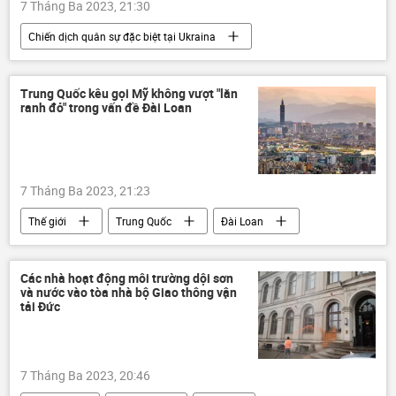
7 Tháng Ba 2023, 21:30
Chiến dịch quân sự đặc biệt tại Ukraina
Cuộc khủng hoảng ở Ukraina
Ukraina
Nga
Bộ Quốc phòng Nga
Thế giới
Trung Quốc kêu gọi Mỹ không vượt "lằn
ranh đỏ" trong vấn đề Đài Loan
7 Tháng Ba 2023, 21:23
Thế giới
Trung Quốc
Đài Loan
chuyên gia
Quan điểm-Ý kiến
an ninh
Các nhà hoạt động môi trường dội sơn
và nước vào tòa nhà bộ Giao thông vận
tải Đức
7 Tháng Ba 2023, 20:46