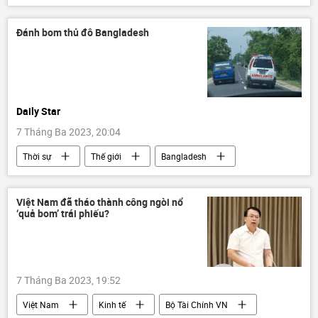
Xã hội
cảnh sát
Đánh bom thủ đô Bangladesh
Daily Star
7 Tháng Ba 2023, 20:04
Thời sự
Thế giới
Bangladesh
Báo chí thế giới
vụ đánh bom
Việt Nam đã tháo thành công ngòi nổ
‘quả bom’ trái phiếu?
7 Tháng Ba 2023, 19:52
Việt Nam
Kinh tế
Bộ Tài Chính VN