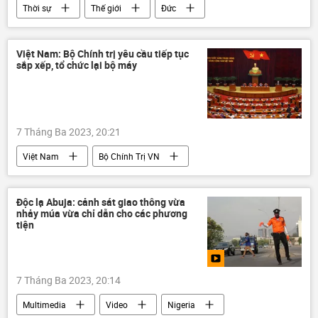
Thời sự
Thế giới
Đức
Bộ Giao thông Vận tải
Việt Nam: Bộ Chính trị yêu cầu tiếp tục
sắp xếp, tổ chức lại bộ máy
7 Tháng Ba 2023, 20:21
Việt Nam
Bộ Chính Trị VN
Chính trị
cán bộ
Độc lạ Abuja: cảnh sát giao thông vừa
nhảy múa vừa chỉ dẫn cho các phương
tiện
7 Tháng Ba 2023, 20:14
Multimedia
Video
Nigeria