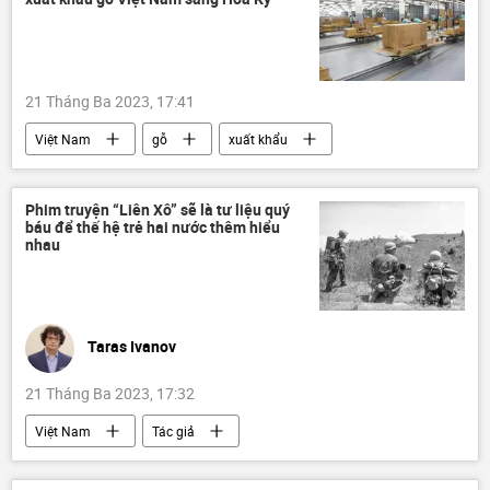
21 Tháng Ba 2023, 17:41
Việt Nam
gỗ
xuất khẩu
Kinh tế
Hoa Kỳ
Phim truyện “Liên Xô” sẽ là tư liệu quý
báu để thế hệ trẻ hai nước thêm hiểu
nhau
Taras Ivanov
21 Tháng Ba 2023, 17:32
Việt Nam
Tác giả
Quan điểm-Ý kiến
Văn hóa