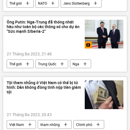
Thế giới
NATO
Jens Stoltenberg
Nga
Trung Quốc
Quân sự
xung đột quân sự
viện trợ quân sự
Ông Putin: Nga-Trung đã thống nhất
hầu như toàn bộ các thông số cho dự án
Cuộc khủng hoảng ở Ukraina
"Sức mạnh Siberia-2"
21 Tháng Ba 2023, 21:48
Thế giới
Trung Quốc
Nga
hợp tác
năng lượng
Kinh tế
Vladimir Putin
Tập Cận Bình
Tội tham nhũng ở Việt Nam có thể bị tử
hình: Dân không đồng tình nộp tiền giảm
Chuyến thăm của Chủ tịch Trung Quốc Tập Cận Bình tới Mátxcơva
tội
21 Tháng Ba 2023, 20:43
Việt Nam
tham nhũng
Chính phủ