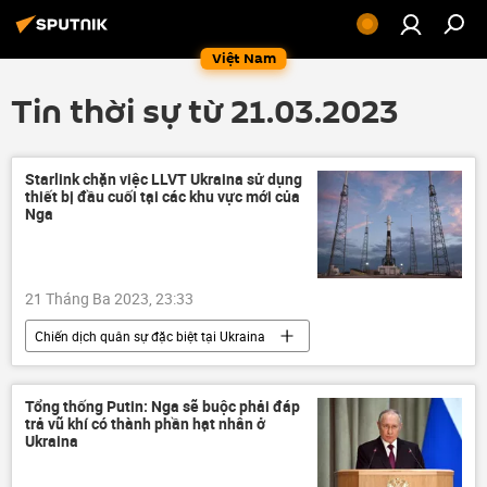
Việt Nam
Tin thời sự từ 21.03.2023
Starlink chặn việc LLVT Ukraina sử dụng
thiết bị đầu cuối tại các khu vực mới của
Nga
21 Tháng Ba 2023, 23:33
Chiến dịch quân sự đặc biệt tại Ukraina
Thế giới
Hoa Kỳ
Ukraina
SpaceX
vệ tinh
công nghệ
Tổng thống Putin: Nga sẽ buộc phải đáp
trả vũ khí có thành phần hạt nhân ở
Nga
Quân sự
xung đột quân sự
Ukraina
Cuộc khủng hoảng ở Ukraina