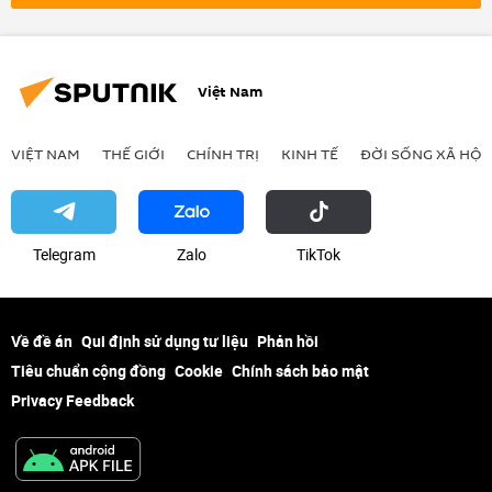
Donbass
Cuộc khủng hoảng ở Ukraina
hộ chiếu
Thế giới
Việt Nam
VIỆT NAM
THẾ GIỚI
CHÍNH TRỊ
KINH TẾ
ĐỜI SỐNG XÃ HỘI
Telegram
Zalo
ТikТоk
Về đề án
Qui định sử dụng tư liệu
Phản hồi
Tiêu chuẩn cộng đồng
Cookie
Chính sách bảo mật
Privacy Feedback