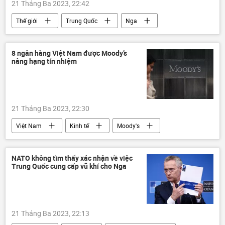
21 Tháng Ba 2023, 22:42
Thế giới
Trung Quốc
Nga
Vladimir Putin
Kinh tế
hợp tác
Chuyến thăm của Chủ tịch Trung Quốc Tập Cận Bình tới Mátxcơva
8 ngân hàng Việt Nam được Moody’s
nâng hạng tín nhiệm
21 Tháng Ba 2023, 22:30
Việt Nam
Kinh tế
Moody's
ngân hàng
chính sách tiền tệ
tài chính
NATO không tìm thấy xác nhận về việc
Trung Quốc cung cấp vũ khí cho Nga
21 Tháng Ba 2023, 22:13