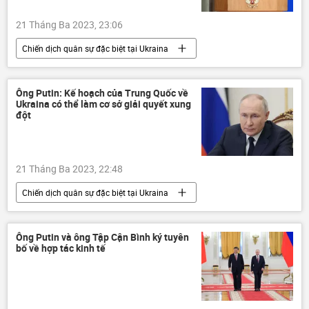
21 Tháng Ba 2023, 23:06
Chiến dịch quân sự đặc biệt tại Ukraina
Thế giới
Ukraina
Cuộc khủng hoảng ở Ukraina
Nga
Ông Putin: Kế hoạch của Trung Quốc về
Ukraina có thể làm cơ sở giải quyết xung
Anh
Vladimir Putin
đột
viện trợ quân sự
xung đột quân sự
vũ khí hạt nhân
21 Tháng Ba 2023, 22:48
Chuyến thăm của Chủ tịch Trung Quốc Tập Cận Bình tới Mátxcơva
Chiến dịch quân sự đặc biệt tại Ukraina
Thế giới
Ukraina
Cuộc khủng hoảng ở Ukraina
Nga
Ông Putin và ông Tập Cận Bình ký tuyên
bố về hợp tác kinh tế
Trung Quốc
xung đột quân sự
Quân sự
Chuyến thăm của Chủ tịch Trung Quốc Tập Cận Bình tới Mátxcơva