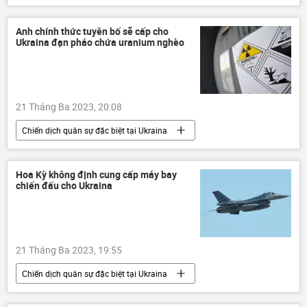
Chính sách
vi phạm
Anh chính thức tuyên bố sẽ cấp cho
Ukraina đạn pháo chứa uranium nghèo
21 Tháng Ba 2023, 20:08
Chiến dịch quân sự đặc biệt tại Ukraina
Thế giới
Anh
Ukraina
Cuộc khủng hoảng ở Ukraina
Hoa Kỳ không định cung cấp máy bay
chiến đấu cho Ukraina
viện trợ quân sự
vũ khí hạt nhân
Quân sự
xung đột quân sự
Nga
21 Tháng Ba 2023, 19:55
Chiến dịch quân sự đặc biệt tại Ukraina
Thế giới
Ukraina