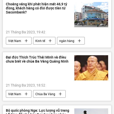
Cuộc khủng hoảng ở Ukraina
Hoa Kỳ
Choáng váng khi phát hiện mất 46,9 tỷ
đồng, khách hàng có đòi được tiền từ
F-16
xung đột quân sự
Sacombank?
viện trợ quân sự
Quân sự
Nga
21 Tháng Ba 2023, 19:42
Việt Nam
Kinh tế
ngân hàng
Sacombank
vi phạm
Pháp luật
tiền tệ
tài chính
Đại đức Thích Trúc Thái Minh và điều
chưa biết về chùa Ba Vàng Quảng Ninh
21 Tháng Ba 2023, 18:52
Việt Nam
Chùa Ba Vàng
Quảng Ninh
Thích Trúc Thái Minh
Chính trị
Bộ quốc phòng Nga: Lực lượng vũ trang