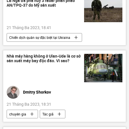
LB Nga đã phá hủy 3 radar phản pháo
AN/TPQ-37 do Mỹ sản xuất
21 Tháng Ba 2023, 18:41
Chiến dịch quân sự đặc biệt tại Ukraina
Cuộc khủng hoảng ở Ukraina
Ukraina
Nga
Quân sự
Quân đội Nga
Nhà máy hàng không ở Ulan-Ude là cơ sở
sản xuất máy bay độc đáo. Vì sao?
lực lượng vũ trang Nga
Bộ Quốc phòng Nga
Dmitry Shorkov
21 Tháng Ba 2023, 18:31
chuyên gia
Tác giả
Quan điểm-Ý kiến
Nga
Thế giới