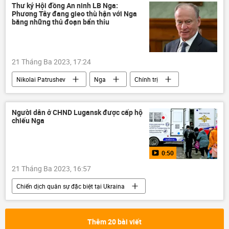
bộ phim Nga và Liên Xô
Liên Xô
Thư ký Hội đồng An ninh LB Nga:
Phương Tây đang gieo thù hận với Nga
Liên bang Nga
Hợp tác Nga-Việt
bằng những thủ đoạn bẩn thỉu
21 Tháng Ba 2023, 17:24
Nikolai Patrushev
Nga
Chính trị
phương Tây
Thế giới
Người dân ở CHND Lugansk được cấp hộ
chiếu Nga
0:50
21 Tháng Ba 2023, 16:57
Chiến dịch quân sự đặc biệt tại Ukraina
Video từ Ukraina
Nga
LNR
Sáp nhập DNR, LNR, Zaporozhye và Kherson vào Nga
Thêm 20 bài viết