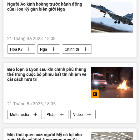
Kinh tế
"Rostec"
trực thăng
Người Áo kinh hoàng trước hành động
của Hoa Kỳ gần biên giới Nga
21 Tháng Ba 2023, 18:08
Hoa Kỳ
Nga
Chính trị
xung đột
Quân sự
Thế giới
Bạo loạn ở Lyon sau khi chính phủ thắng
thế trong cuộc bỏ phiếu bất tín nhiệm về
cải cách hưu trí
21 Tháng Ba 2023, 18:05
Multimedia
Pháp
Video
Emmanuel Macron
Thế giới
cuộc biểu tình
Một thói quen của người Mỹ có lợi cho
xuất khẩu gỗ Việt Nam sang Hoa Kỳ