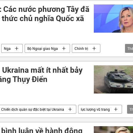
Romania
Ba Lan
Thụy Điển
: Các nước phương Tây đã
Hàn Quốc
New Zealand
thương mại
 thức chủ nghĩa Quốc xã
Nga
Bộ Ngoại giao Nga
Chính trị
Th
iên Hợp Quốc
phương Tây
Geneva
nước Baltic
Vladimir Putin
Ukraina
 Ukraina mất ít nhất bảy
tăng Thụy Điển
Chiến dịch quân sự đặc biệt tại Ukraina
lực lượng vũ trang
T
Ukraina
Thế giới
xe tăng
 bình luận về hành động