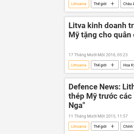
Lithuania
Thế giới
Châu 
Litva kinh doanh t
Mỹ tặng cho quân 
17 Tháng Mười Một 2016, 05:23
Lithuania
Thế giới
Hoa K
Defence News: Li
thép Mỹ trước các
Nga"
11 Tháng Mười Một 2015, 11:57
Lithuania
Thế giới
Chính t