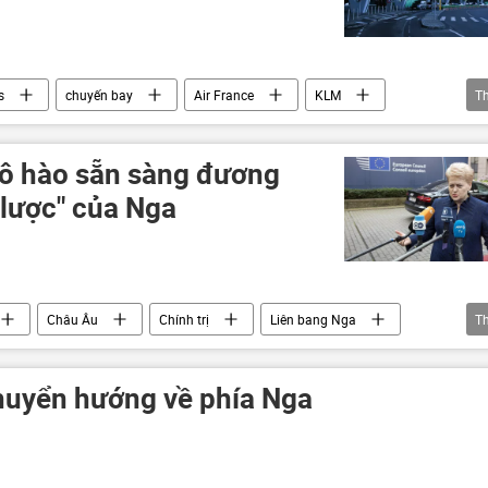
s
chuyến bay
Air France
KLM
T
Sự cố với máy bay Ryanair ở Belarus
hô hào sẵn sàng đương
 lược" của Nga
Châu Âu
Chính trị
Liên bang Nga
T
 Nga
xâm lược
chuyển hướng về phía Nga