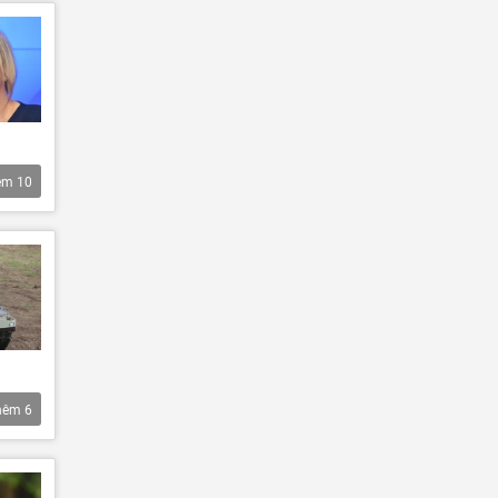
êm
10
hêm
6