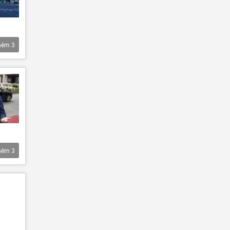
hêm
3
hêm
3