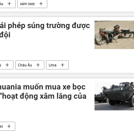
Âu
xâm lược
rái phép súng trường được
đội
ỳ
Châu Âu
Litva
thuania muốn mua xe bọc
 "hoạt động xâm lăng của
rị