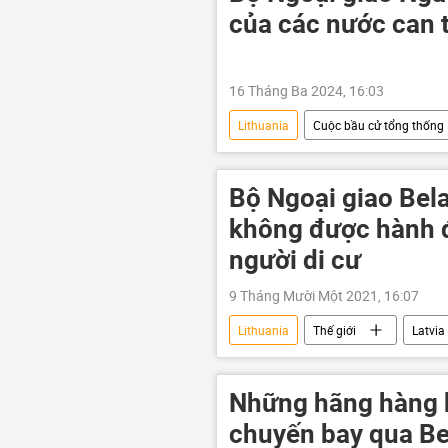
của các nước can 
16 Tháng Ba 2024, 16:03
Lithuania
Cuộc bầu cử tổng thốn
Maria Zakharova
Estonia
Vùng Baltic
các nước Baltic
Bộ Ngoại giao Bel
không được hành đ
người di cư
9 Tháng Mười Một 2021, 16:07
Lithuania
Thế giới
Latvia
Những hãng hàng 
chuyến bay qua Be