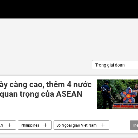
Trong giai đoạn
gày càng cao, thêm 4 nước
 quan trọng của ASEAN
AN
Philippines
Bộ Ngoại giao Việt Nam
Th
Đông Nam Á
Thổ Nhĩ Kỳ
Trung Đông