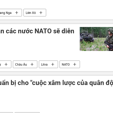
bang Nga
Liên Xô
n các nước NATO sẽ diễn
ỳ
Châu Âu
Litva
NATO
uẩn bị cho "cuộc xâm lược của quân độ