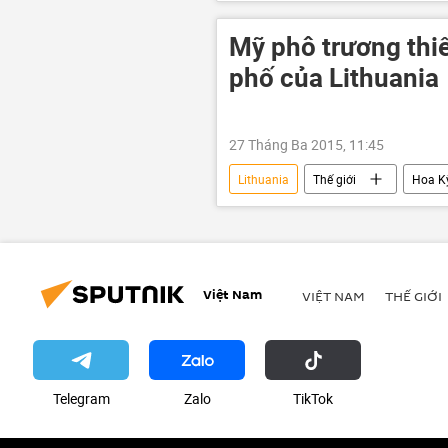
Mỹ phô trương thiế
phố của Lithuania
27 Tháng Ba 2015, 11:45
Lithuania
Thế giới
Hoa K
Việt Nam
VIỆT NAM
THẾ GIỚI
Telegram
Zalo
ТikТоk