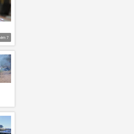
hêm
7