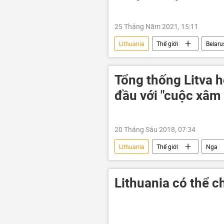
25 Tháng Năm 2021, 15:11
Lithuania
Thế giới
Belaru
Ukraina
Liên minh châu Âu
Tổng thống Litva 
đầu với "cuộc xâm
20 Tháng Sáu 2018, 07:34
Lithuania
Thế giới
Nga
Dalia Grybauskaite
quân đội
Lithuania có thể 