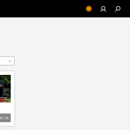
êm
16