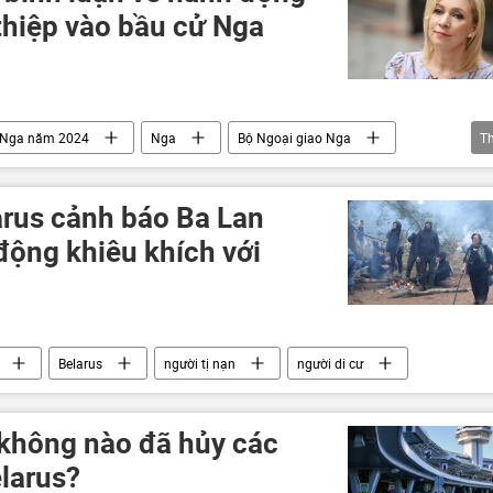
thiệp vào bầu cử Nga
g Nga năm 2024
Nga
Bộ Ngoại giao Nga
T
Latvia
Thế giới
Chính trị
arus cảnh báo Ba Lan
ộng khiêu khích với
Belarus
người tị nạn
người di cư
không nào đã hủy các
larus?