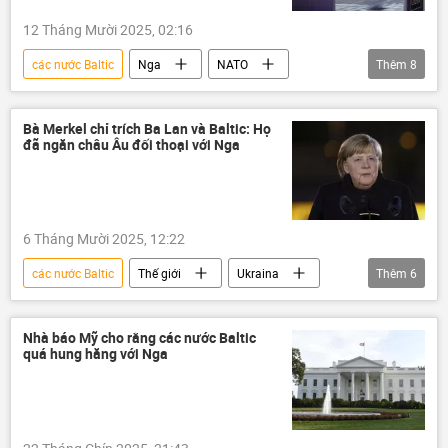
xung đột quân sự
Châu Âu
12 Tháng Mười 2025, 02:16
Vùng Baltic
Vladimir Putin
các nước Baltic
Nga
NATO
Thêm
8
Fox News
tấn công
NATO
Kaliningrad
thông tin
Hoa Kỳ
Thế giới
phương Tây
Moskva
Bà Merkel chỉ trích Ba Lan và Baltic: Họ
đã ngăn châu Âu đối thoại với Nga
Châu Âu
Ba Lan
6 Tháng Mười 2025, 12:22
các nước Baltic
Thế giới
Ukraina
Thêm
6
Nga
Angela Merkel
Ba Lan
Châu Âu
EU
Hoa Kỳ
Nhà báo Mỹ cho rằng các nước Baltic
quá hung hăng với Nga