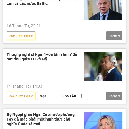
Lan và các nước Baltic
16 Tháng Tư, 22:21
các nước Baltic
Thêm
9
Chiến dịch quân sự đặc biệt tại Ukraina
Thế giới
UAV
Sergei Shoigu
Thượng nghị sĩ Nga: "Hòa bình lạnh" đã
bắt đầu giữa EU và Mỹ
Phần Lan
Cuộc khủng hoảng ở Ukraina
Nga
Quân đội Ukraina
Hội đồng An ninh Nga
11 Tháng Hai, 14:33
các nước Baltic
Nga
Châu Âu
Thêm
9
Hoa Kỳ
Chính trị
Thế giới
Emmanuel Macron
Pháp
EU
Bộ Ngoại giao Nga: Các nước phương
Tây đã mắc phải một hình thức chủ
xung đột
hòa bình
nghĩa Quốc xã mới