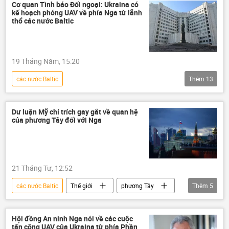
Chiến dịch quân sự đặc biệt tại Ukraina
Cơ quan Tình báo Đối ngoại: Ukraina có
kế hoạch phóng UAV về phía Nga từ lãnh
Nga
Châu Âu
Quân sự
thổ các nước Baltic
Phần Lan
19 Tháng Năm, 15:20
các nước Baltic
Thêm
13
Chiến dịch quân sự đặc biệt tại Ukraina
Nga
xung đột quân sự
xung đột
Dư luận Mỹ chỉ trích gay gắt về quan hệ
của phương Tây đối với Nga
Cuộc khủng hoảng ở Ukraina
Ukraina
Thế giới
Quân sự
khủng bố
EU
UAV
21 Tháng Tư, 12:52
máy bay không người lái
các nước Baltic
Thế giới
phương Tây
Thêm
5
Cơ quan Tình báo đối ngoại Nga (SVR)
Nga
Hoa Kỳ
Châu Âu
Ukraina
Ba Lan
Hội đồng An ninh Nga nói về các cuộc
tấn công UAV của Ukraina từ phía Phần