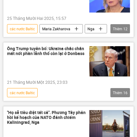
Alexei Pushkov
25 Tháng Mười Hai 2025, 15:57
các nước Baltic
Maria Zakharova
Nga
Thêm
12
Bộ Ngoại giao Nga
Chính trị
Thế giới
xung đột
Liên Hợp Quốc
Ông Trump tuyên bố: Ukraina chắc chắn
mất nốt phần lãnh thổ còn lại ở Donbass
phương Tây
Geneva
Latvia
Lithuania
Estonia
Vladimir Putin
Ukraina
21 Tháng Mười Một 2025, 23:03
các nước Baltic
Thêm
16
Chiến dịch quân sự đặc biệt tại Ukraina
Donbass
Thế giới
Chính trị
"Họ sẽ tiêu diệt tất cả". Phương Tây phản
hồi kế hoạch của NATO đánh chiếm
Nga
Ukraina
Donald Trump
Kaliningrad, Nga
Hoa Kỳ
xung đột