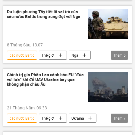
Ukraina
Báo chí thế giới
Nga
Latvia
Belarus
Quân sự
Dư luận phương Tây tiết lộ vai trò của
các nước Baltic trong xung đột với Nga
máy bay không người lái
8 Tháng Sáu, 13:07
các nước Baltic
Thế giới
Nga
Thêm
5
Châu Âu
xung đột
UAV
Ukraina
Quân sự
Chính trị gia Phần Lan cảnh báo EU “đùa
với lửa” khi để UAV Ukraina bay qua
không phận châu Âu
21 Tháng Năm, 09:33
các nước Baltic
Thế giới
Ukraina
Thêm
7
EU
UAV