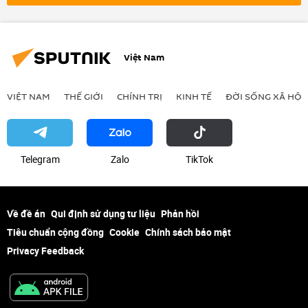
Việt Nam
VIỆT NAM
THẾ GIỚI
CHÍNH TRỊ
KINH TẾ
ĐỜI SỐNG XÃ HỘI
Telegram
Zalo
ТikТоk
Về đề án
Qui định sử dụng tư liệu
Phản hồi
Tiêu chuẩn cộng đồng
Cookie
Chính sách bảo mật
Privacy Feedback