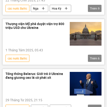
22 Tháng Chín 2025, 21:43
các nước Baltic
Nga
Hoa Kỳ
Thêm
9
thông tin
Thế giới
phương Tây
Vùng Baltic
Donald Trump
Thượng viện Mỹ phê duyệt viện trợ 800
triệu USD cho Ukraina
Estonia
Liên Hợp Quốc
Châu Âu
Báo chí thế giới
1 Tháng Tám 2025, 05:43
các nước Baltic
Thêm
6
Chiến dịch quân sự đặc biệt tại Ukraina
Ukraina
Nga
Hoa Kỳ
Tổng thống Belarus: Giới trẻ ở Ukraina
đang giương cao lá cờ phát xít
Thế giới
viện trợ
29 Tháng Tư 2025, 21:15