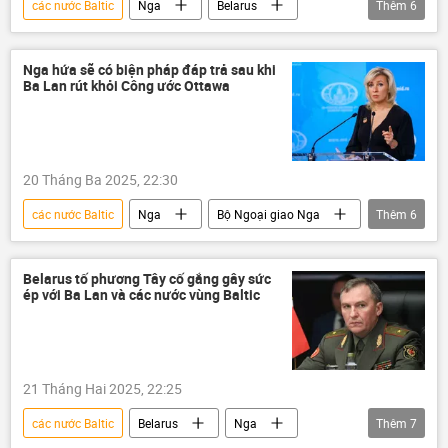
các nước Baltic
Nga
Belarus
Thêm
6
Alexandr Lukashenko
Ukraina
Volgograd
phương Tây
Thế giới
Nga hứa sẽ có biện pháp đáp trả sau khi
Ba Lan rút khỏi Công ước Ottawa
thông tin
20 Tháng Ba 2025, 22:30
các nước Baltic
Nga
Bộ Ngoại giao Nga
Thêm
6
Maria Zakharova
Ba Lan
Vùng Baltic
Thế giới
thông tin
Belarus tố phương Tây cố gắng gây sức
ép với Ba Lan và các nước vùng Baltic
phương Tây
21 Tháng Hai 2025, 22:25
các nước Baltic
Belarus
Nga
Thêm
7