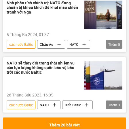
Nga
Bộ Ngoại giao Nga
Nhà phân tích chính trị: NATO đang
chuẩn bị khiêu khích để khơi mào chiến
Maria Zakharova
Estonia
tranh với Nga
Lithuania
Latvia
Thế giới
Chính trị
Vùng Baltic
5 Tháng Ba 2024, 01:37
các nước Baltic
Châu Âu
NATO
Thêm
5
Nga
Thế giới
Chính trị
xung đột
chiến tranh
NATO sẽ thay đổi trạng thái nhiệm vụ
của lực lượng không quân bảo vệ bầu
trời các nước Baltic
26 Tháng Sáu 2023, 16:05
các nước Baltic
NATO
Biển Baltic
Thêm
3
không quân
Thế giới
quân đội
Thêm 20 bài viết