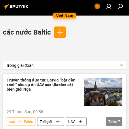
Việt Nam
các nước Baltic
Trong giai đoạn
Truyền thông đưa tin: Latvia “bật đèn
xanh” cho dự án UAV của Ukraina sát
biên giới Nga
29 Tháng Sáu, 09:56
các nước Baltic
Thế giới
UAV
Thêm
7