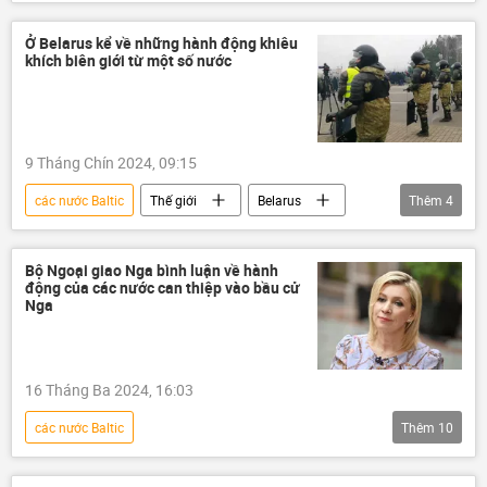
Hoa Kỳ
Ba Lan
NATO
Vùng Baltic
Thế giới
thông tin
Ở Belarus kể về những hành động khiêu
khích biên giới từ một số nước
phương Tây
9 Tháng Chín 2024, 09:15
các nước Baltic
Thế giới
Belarus
Thêm
4
biên giới
Ukraina
Ba Lan
Nga
Bộ Ngoại giao Nga bình luận về hành
động của các nước can thiệp vào bầu cử
Nga
16 Tháng Ba 2024, 16:03
các nước Baltic
Thêm
10
Cuộc bầu cử tổng thống Nga năm 2024