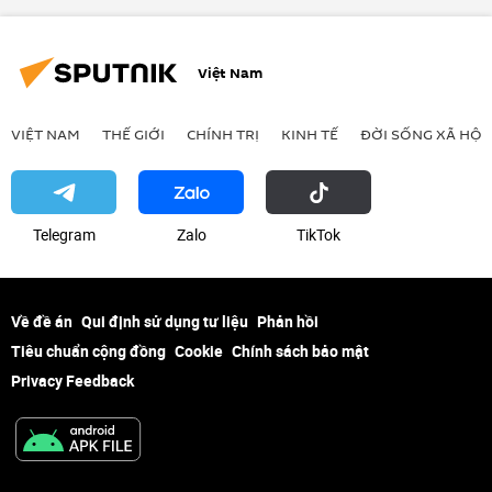
Việt Nam
VIỆT NAM
THẾ GIỚI
CHÍNH TRỊ
KINH TẾ
ĐỜI SỐNG XÃ HỘI
Telegram
Zalo
ТikТоk
Về đề án
Qui định sử dụng tư liệu
Phản hồi
Tiêu chuẩn cộng đồng
Cookie
Chính sách bảo mật
Privacy Feedback