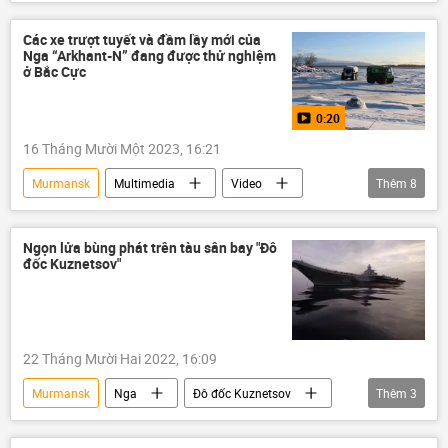
mùa Đông
Các xe trượt tuyết và đầm lầy mới của
Nga “Arkhant-N” đang được thử nghiệm
ở Bắc Cực
0:20
16 Tháng Mười Một 2023, 16:21
Murmansk
Multimedia
Video
Thêm
8
Bắc Cực
Nga
xe tải
xe hơi
thiết bị
thiết bị đặc biệt
Ngọn lửa bùng phát trên tàu sân bay "Đô
đốc Kuznetsov"
trượt tuyết
tuyết rơi
22 Tháng Mười Hai 2022, 16:09
Murmansk
Nga
Đô đốc Kuznetsov
Thêm
3
cháy
đám cháy
Thời sự