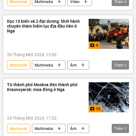
Murmansk
Multimedia
Video
Thêm
4
Biển Barents
cá voi
mùa Đông
Nga
Dọc 13 biển và 2 đại dương: khởi hành
chuyến thám hiểm lục địa đầu tiên ở
Nga
9
26 Tháng Một 2024, 15:00
Murmansk
Multimedia
Ảnh
Thêm
2
Nga
du khách
Từ thành phố Moskva đến thành phố
Krasnoyarsk: mùa đông ở Nga
15
24 Tháng Một 2024, 17:20
Murmansk
Multimedia
Ảnh
Thêm
1