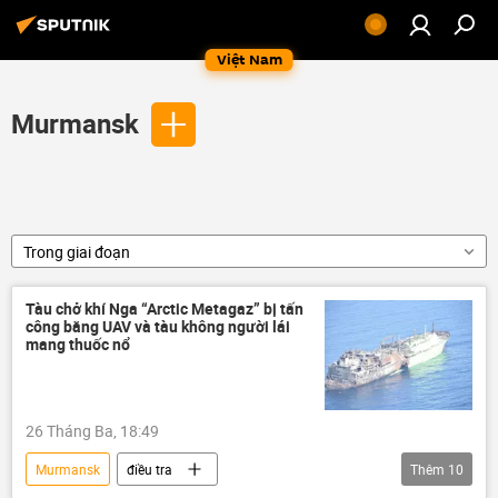
Việt Nam
Murmansk
Trong giai đoạn
Tàu chở khí Nga “Arctic Metagaz” bị tấn
công bằng UAV và tàu không người lái
mang thuốc nổ
26 Tháng Ba, 18:49
Murmansk
điều tra
Thêm
10