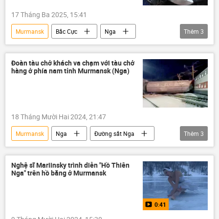
17 Tháng Ba 2025, 15:41
Murmansk
Bắc Cực
Nga
Thêm
3
Thế giới
Đông Nam Á
Vùng vịnh Ba Tư
Đoàn tàu chở khách va chạm với tàu chở
hàng ở phía nam tỉnh Murmansk (Nga)
18 Tháng Mười Hai 2024, 21:47
Murmansk
Nga
Đường sắt Nga
Thêm
3
Thời sự
Thế giới
Xã hội
Nghệ sĩ Mariinsky trình diễn "Hồ Thiên
Nga" trên hồ băng ở Murmansk
0:41