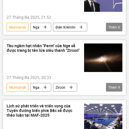
27 Tháng Ba 2025, 21:52
Murmansk
Nga
Điện Kremlin
Thêm
6
Vladimir Putin
Thế giới
thông tin
Hạm đội Bắc
Bắc Cực
Tàu ngầm hạt nhân "Perm" của Nga sẽ
được trang bị tên lửa siêu thanh "Zircon"
Cuộc khủng hoảng ở Ukraina
27 Tháng Ba 2025, 20:33
Murmansk
Nga
Zircon
Thêm
9
tàu ngầm
Tàu ngầm hạt nhân
Quân sự
Thế giới
thông tin
Lịch sử phát triển và triển vọng của
Tuyến đường biển phía Bắc sẽ được
Hải quân Nga
hải quân
thảo luận tại MAF-2025
Vladimir Putin
tên lửa