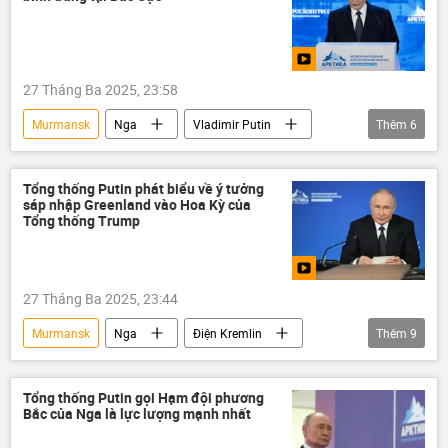
27 Tháng Ba 2025, 23:58
Murmansk
Nga
Vladimir Putin
Thêm
6
Bắc Cực
hợp tác
Thế giới
Điện Kremlin
thông tin
Chính trị
Tổng thống Putin phát biểu về ý tưởng
sáp nhập Greenland vào Hoa Kỳ của
Tổng thống Trump
27 Tháng Ba 2025, 23:44
Murmansk
Nga
Điện Kremlin
Thêm
9
Vladimir Putin
Thế giới
thông tin
Hoa Kỳ
Greenland
Donald Trump
Tổng thống Putin gọi Hạm đội phương
Bắc của Nga là lực lượng mạnh nhất
phương Tây
Chính trị
Bắc Cực