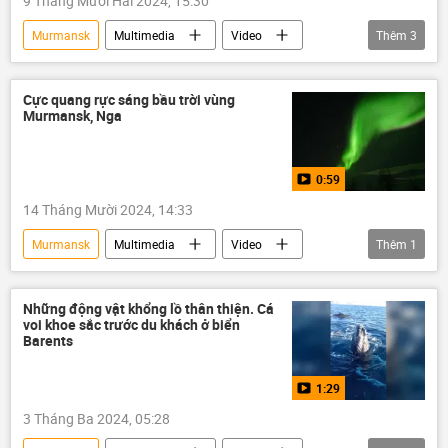
9 Tháng Mười Hai 2024, 15:30
Murmansk
Multimedia
Video
Thêm
3
nhà hát
Nga
Tchaikovsky
Cực quang rực sáng bầu trời vùng
Murmansk, Nga
0:59
14 Tháng Mười 2024, 14:33
Murmansk
Multimedia
Video
Thêm
1
Nga
Những động vật khổng lồ thân thiện. Cá
voi khoe sắc trước du khách ở biển
Barents
1:29
3 Tháng Ba 2024, 05:28