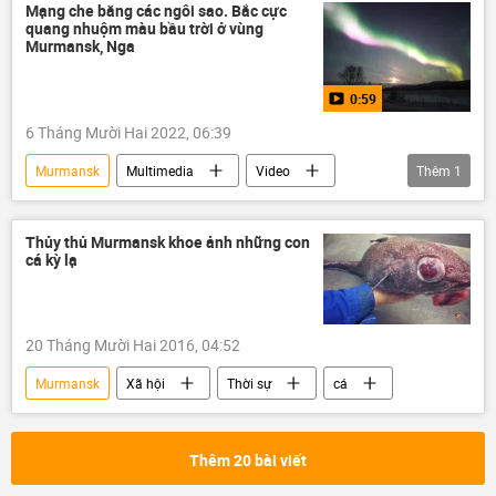
Mạng che bằng các ngôi sao. Bắc cực
quang nhuộm màu bầu trời ở vùng
Murmansk, Nga
0:59
6 Tháng Mười Hai 2022, 06:39
Murmansk
Multimedia
Video
Thêm
1
Nga
Thủy thủ Murmansk khoe ảnh những con
cá kỳ lạ
20 Tháng Mười Hai 2016, 04:52
Murmansk
Xã hội
Thời sự
cá
Thêm 20 bài viết