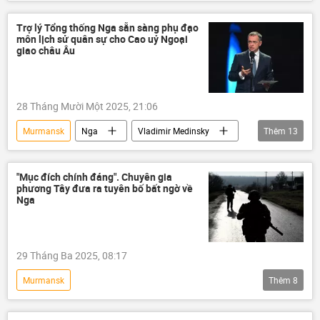
Ủy ban Điều tra của Nga
Nga
khủng bố
tấn công
Trung Quốc
Trợ lý Tổng thống Nga sẵn sàng phụ đạo
môn lịch sử quân sự cho Cao uỷ Ngoại
Malta
máy bay không người lái
giao châu Âu
Chính trị
Thế giới
xung đột
28 Tháng Mười Một 2025, 21:06
Murmansk
Nga
Vladimir Medinsky
Thêm
13
thông tin
Thế giới
phương Tây
Chính trị
Nhật Bản
Đức
"Mục đích chính đáng". Chuyên gia
phương Tây đưa ra tuyên bố bất ngờ về
Châu Âu
Estonia
Anh
Nga
Hoa Kỳ
Pháp
Ba Lan
Vladivostok
29 Tháng Ba 2025, 08:17
Murmansk
Thêm
8
Chiến dịch quân sự đặc biệt tại Ukraina