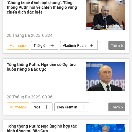
Nga
Ukraina
"Chúng ta sẽ đánh bại chúng": Tổng
thống Putin nói về chiến thắng ở vùng
Cuộc khủng hoảng ở Ukraina
chiến dịch đặc biệt
xung đột quân sự
Liên Hợp Quốc
Vladimir Putin
Thế giới
thông tin
28 Tháng Ba 2025, 05:24
Murmansk
Thế giới
Vladimir Putin
Thêm
6
Nga
Ukraina
Chiến dịch quân sự đặc biệt tại Ukraina
Tổng thống Putin: Nga cần có đội tàu
buôn riêng ở Bắc Cực
Tàu ngầm hạt nhân
đàm phán
quân đội
28 Tháng Ba 2025, 00:06
Murmansk
Nga
Điện Kremlin
Thêm
6
Vladimir Putin
Thế giới
Bắc Cực
thông tin
Chính trị
hợp tác
Tổng thống Putin: Nga ủng hộ hợp tác
bình đẳng tại Bắc Cực