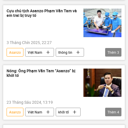
Pháp luật
buôn lậu
trốn thuế
Xã hội
Cựu chủ tịch Asanzo Phạm Văn Tam và
em trai bị truy tố
3 Tháng Chín 2025, 22:27
Asanzo
Việt Nam
thông tin
Thêm
3
công ty
công an
công an TP.HCM
Nóng: Ông Phạm Văn Tam “Asanzo” bị
khởi tố
23 Tháng Sáu 2024, 13:19
Asanzo
Việt Nam
khởi tố
Thêm
4
Pháp luật
Kinh doanh
trốn thuế