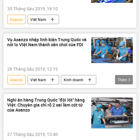
30 Tháng Sáu 2019, 18:10
Asanzo
Việt Nam
Vụ Asanzo nhập linh kiện Trung Quốc và
nỗi lo Việt Nam thành sân chơi của FDI
28 Tháng Sáu 2019, 12:15
Asanzo
Việt Nam
Kinh doanh
Thêm
3
made in vietnam
linh kiện
Trung Quốc
Nghi án hàng Trung Quốc "đội lốt" hàng
Việt: Chuyên gia chỉ rõ 2 sai lầm cốt tử
của Asanzo
27 Tháng Sáu 2019, 13:40