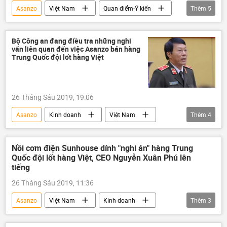
Asanzo
Việt Nam
Quan điểm-Ý kiến
Thêm
5
Kinh doanh
hàng hóa
linh kiện
Trung Quốc
made in vietnam
Bộ Công an đang điều tra những nghi
vấn liên quan đến việc Asanzo bán hàng
Trung Quốc đội lốt hàng Việt
26 Tháng Sáu 2019, 19:06
Asanzo
Kinh doanh
Việt Nam
Thêm
4
Bộ Công Thương
Bộ Công an Việt Nam
made in vietnam
hàng hóa
Nồi cơm điện Sunhouse dính "nghi án" hàng Trung
Quốc đội lốt hàng Việt, CEO Nguyễn Xuân Phú lên
tiếng
26 Tháng Sáu 2019, 11:36
Asanzo
Việt Nam
Kinh doanh
Thêm
3
Nguyễn Xuân Phú
Sunhouse