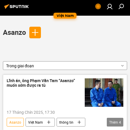
Việt Nam
Asanzo
Trong giai đoạn
Lĩnh án, ông Phạm Văn Tam “Asanzo”
muốn sớm được ra tù
17 Tháng Chín 2025, 17:30
Asanzo
Việt Nam
thông tin
Thêm
4