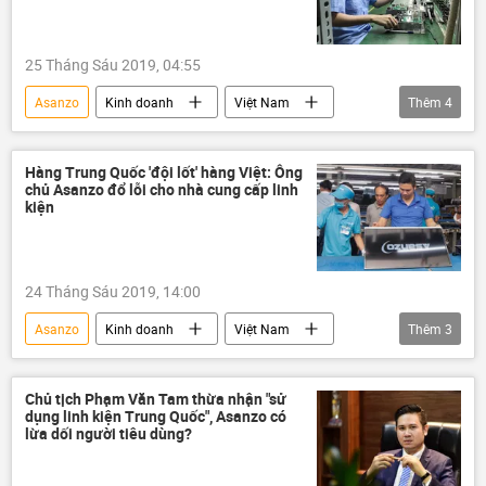
25 Tháng Sáu 2019, 04:55
Asanzo
Kinh doanh
Việt Nam
Thêm
4
hàng hóa
Trung Quốc
made in vietnam
linh kiện
Hàng Trung Quốc 'đội lốt' hàng Việt: Ông
chủ Asanzo đổ lỗi cho nhà cung cấp linh
kiện
24 Tháng Sáu 2019, 14:00
Asanzo
Kinh doanh
Việt Nam
Thêm
3
hàng hóa
Trung Quốc
hàng giả
Chủ tịch Phạm Văn Tam thừa nhận "sử
dụng linh kiện Trung Quốc", Asanzo có
lừa dối người tiêu dùng?