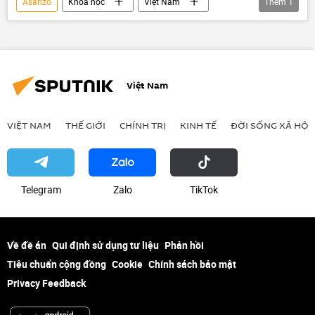
Asanzo
Khoa học
Việt Nam
Thêm
1
Xã hội
Việt Nam
VIỆT NAM
THẾ GIỚI
CHÍNH TRỊ
KINH TẾ
ĐỜI SỐNG XÃ HỘI
Telegram
Zalo
ТikТоk
Về đề án
Qui định sử dụng tư liệu
Phản hồi
Tiêu chuẩn cộng đồng
Cookie
Chính sách bảo mật
Privacy Feedback