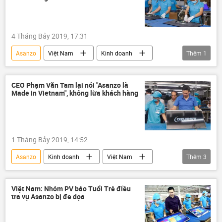
4 Tháng Bảy 2019, 17:31
Asanzo
Việt Nam
Kinh doanh
Thêm
1
Bộ Công Thương
CEO Phạm Văn Tam lại nói "Asanzo là
Made in Vietnam", không lừa khách hàng
1 Tháng Bảy 2019, 14:52
Asanzo
Kinh doanh
Việt Nam
Thêm
3
hàng việt
made in vietnam
Trung Quốc
Việt Nam: Nhóm PV báo Tuổi Trẻ điều
tra vụ Asanzo bị đe dọa