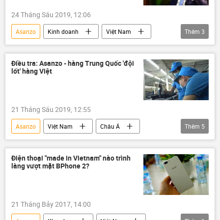
24 Tháng Sáu 2019, 12:06
Asanzo
Kinh doanh
Việt Nam
Thêm
3
hàng hóa
Trung Quốc
buôn lậu
Điều tra: Asanzo - hàng Trung Quốc 'đội
lốt' hàng Việt
21 Tháng Sáu 2019, 12:55
Asanzo
Việt Nam
Châu Á
Thêm
5
Thế giới
Thời sự
Xã hội
Trung Quốc
hàng việt
Điện thoại "made in Vietnam" nào trình
làng vượt mặt BPhone 2?
21 Tháng Bảy 2017, 14:00