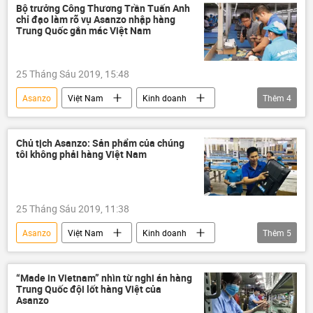
made in vietnam
Bộ trưởng Công Thương Trần Tuấn Anh
chỉ đạo làm rõ vụ Asanzo nhập hàng
Trung Quốc gắn mác Việt Nam
25 Tháng Sáu 2019, 15:48
Asanzo
Việt Nam
Kinh doanh
Thêm
4
hàng giả
Trung Quốc
linh kiện
Trần Tuấn Anh
Chủ tịch Asanzo: Sản phẩm của chúng
tôi không phải hàng Việt Nam
25 Tháng Sáu 2019, 11:38
Asanzo
Việt Nam
Kinh doanh
Thêm
5
hàng hóa
linh kiện
Trung Quốc
hàng giả
made in vietnam
“Made in Vietnam” nhìn từ nghi án hàng
Trung Quốc đội lốt hàng Việt của
Asanzo