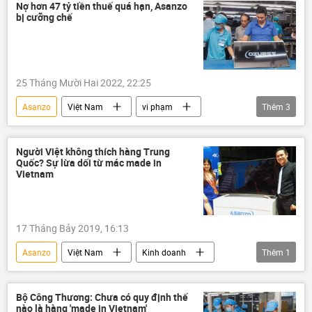
vi phạm
Nợ hơn 47 tỷ tiền thuế quá hạn, Asanzo
bị cưỡng chế
25 Tháng Mười Hai 2022, 22:25
Asanzo
Việt Nam
vi phạm
Thêm
3
Pháp luật
truy thu thuế
doanh nghiệp
Người Việt không thích hàng Trung
Quốc? Sự lừa dối từ mác made in
Vietnam
17 Tháng Bảy 2019, 16:13
Asanzo
Việt Nam
Kinh doanh
Thêm
1
made in vietnam
Bộ Công Thương: Chưa có quy định thế
nào là hàng 'made in Vietnam'