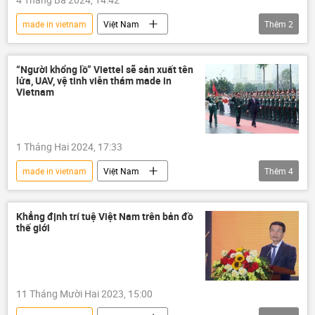
made in vietnam
Việt Nam
Thêm
2
Bộ Quốc phòng Việt Nam
sản xuất
“Người khổng lồ” Viettel sẽ sản xuất tên
lửa, UAV, vệ tinh viễn thám made in
Vietnam
1 Tháng Hai 2024, 17:33
made in vietnam
Việt Nam
Thêm
4
Võ Văn Thưởng
Viettel
Công nghiệp
sản xuất
Khẳng định trí tuệ Việt Nam trên bản đồ
thế giới
11 Tháng Mười Hai 2023, 15:00