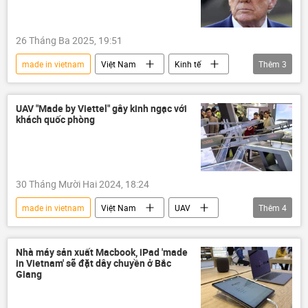
26 Tháng Ba 2025, 19:51
made in vietnam
Việt Nam
Kinh tế
Thêm
3
Donald Trump
Chính trị
Thế giới
UAV "Made by Viettel" gây kinh ngạc với
khách quốc phòng
30 Tháng Mười Hai 2024, 18:24
made in vietnam
Việt Nam
UAV
Thêm
4
Viettel
máy bay không người lái
cuộc triển lãm
Quân sự
Nhà máy sản xuất Macbook, iPad 'made
in Vietnam' sẽ đặt dây chuyền ở Bắc
Giang