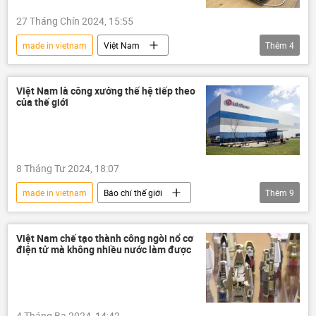
27 Tháng Chín 2024, 15:55
made in vietnam
Việt Nam
Thêm
4
MacBook Air
Ipad
Apple
Bắc Giang
sản xuất
Việt Nam là công xưởng thế hệ tiếp theo
của thế giới
8 Tháng Tư 2024, 18:07
made in vietnam
Báo chí thế giới
Thêm
9
Việt Nam
LG
Chính phủ
sản xuất
công nghệ
Công nghiệp
Việt Nam chế tạo thành công ngòi nổ cơ
điện tử mà không nhiều nước làm được
Hàn Quốc
Kinh tế
Kinh doanh
4 Tháng Ba 2024, 14:42