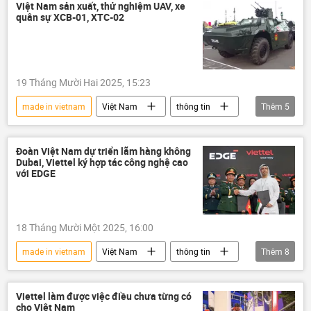
máy bay không người lái
AI
Việt Nam sản xuất, thử nghiệm UAV, xe
quân sự XCB-01, XTC-02
Viettel
laser
tên lửa
bom
quân đội
Quân đội Nhân dân Việt Nam
xe bọc thép
19 Tháng Mười Hai 2025, 15:23
quốc phòng
an ninh quốc phòng
made in vietnam
Việt Nam
thông tin
Thêm
5
Quân đội Nhân dân Việt Nam
UAV
quân đội
Bộ Quốc phòng Việt Nam
Đoàn Việt Nam dự triển lãm hàng không
Dubai, Viettel ký hợp tác công nghệ cao
lực lượng vũ trang
với EDGE
18 Tháng Mười Một 2025, 16:00
made in vietnam
Việt Nam
thông tin
Thêm
8
Viettel
UAE
Dubai
Bộ Quốc phòng Việt Nam
Viettel làm được việc điều chưa từng có
cho Việt Nam