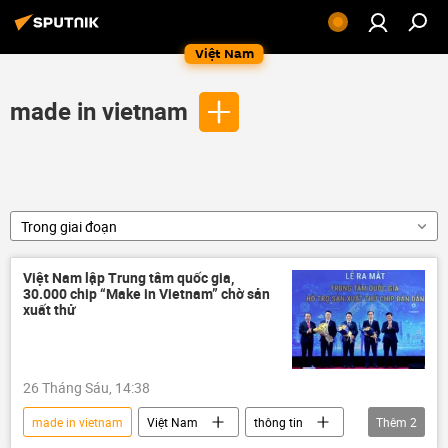
Việt Nam
made in vietnam
Trong giai đoạn
Việt Nam lập Trung tâm quốc gia,
30.000 chip “Make in Vietnam” chờ sản
xuất thử
26 Tháng Sáu, 14:38
made in vietnam
Việt Nam
thông tin
Thêm
2