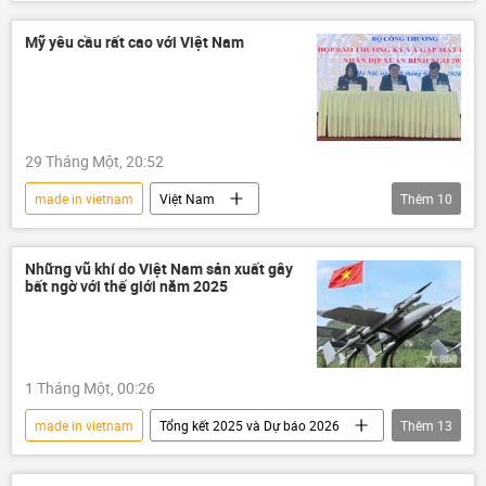
chip điện tử
công nghệ
Mỹ yêu cầu rất cao với Việt Nam
29 Tháng Một, 20:52
made in vietnam
Việt Nam
Thêm
10
Bộ Công Thương
Hoa Kỳ
Kinh tế
thông tin
Thế giới
Chính trị
Những vũ khí do Việt Nam sản xuất gây
bất ngờ với thế giới năm 2025
FTA
thương mại
đàm phán
Nguyễn Mạnh Hùng
1 Tháng Một, 00:26
made in vietnam
Tổng kết 2025 và Dự báo 2026
Thêm
13
Việt Nam
UAV