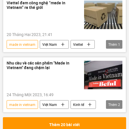
Viettel đem công nghệ “made in
Vietnam” ra thế giới
20 Tháng Hai 2023, 21:41
made in vietnam
Việt Nam
Viettel
Thêm
1
Kinh tế
Nhu cầu về các sản phẩm "Made in
Vietnam" đang chậm lại
24 Tháng Một 2023, 16:49
made in vietnam
Việt Nam
Kinh tế
Thêm
2
VinaCapital
GDP
Thêm 20 bài viết