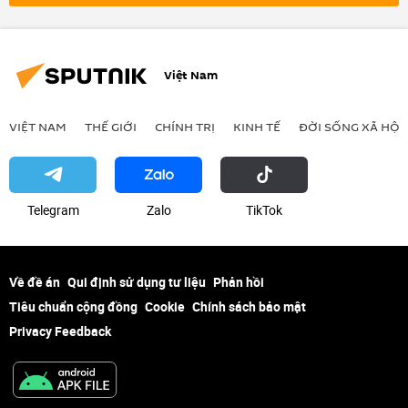
Việt Nam
VIỆT NAM
THẾ GIỚI
CHÍNH TRỊ
KINH TẾ
ĐỜI SỐNG XÃ HỘI
Telegram
Zalo
ТikТоk
Về đề án
Qui định sử dụng tư liệu
Phản hồi
Tiêu chuẩn cộng đồng
Cookie
Chính sách bảo mật
Privacy Feedback