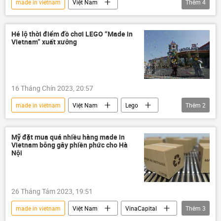
made in vietnam
Việt Nam
Thêm
4
Nguyễn Mạnh Hùng
công nghệ
trí tuệ nhân tạo
trí tuệ
Hé lộ thời điểm đồ chơi LEGO “Made in
Vietnam” xuất xưởng
16 Tháng Chín 2023, 20:57
made in vietnam
Việt Nam
Lego
Thêm
2
sản xuất
Bình Dương
Mỹ đặt mua quá nhiều hàng made in
Vietnam bỗng gây phiền phức cho Hà
Nội
26 Tháng Tám 2023, 19:51
made in vietnam
Việt Nam
VinaCapital
Thêm
3