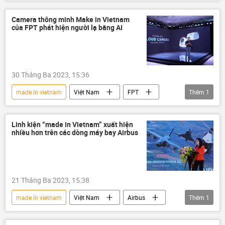
Hoa Kỳ
Kinh tế
xuất khẩu
Camera thông minh Make in Vietnam
của FPT phát hiện người lạ bằng AI
30 Tháng Ba 2023, 15:36
made in vietnam
Việt Nam
FPT
Thêm
1
sản xuất
Linh kiện “made in Vietnam” xuất hiện
nhiều hơn trên các dòng máy bay Airbus
21 Tháng Ba 2023, 15:38
made in vietnam
Việt Nam
Airbus
Thêm
1
sản xuất