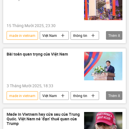
Hoàng Xuân Chiến
quốc phòng
công nghệ
Chính trị
15 Tháng Mười 2025, 23:30
made in vietnam
Việt Nam
thông tin
Thêm
8
doanh nghiệp
Kinh tế
5g
Viettel
thiết bị
công nghệ
Bài toán quan trọng của Việt Nam
Khoa học
Xã hội
3 Tháng Mười 2025, 18:33
made in vietnam
Việt Nam
thông tin
Thêm
8
Nguyễn Chí Dũng
Chính trị
công nghệ
Khoa học
AI
Made in Vietnam hay cửa sau của Trung
Quốc. Việt Nam né ‘đạn’ thuế quan của
Kinh tế
sáng tạo
World Bank
Trump