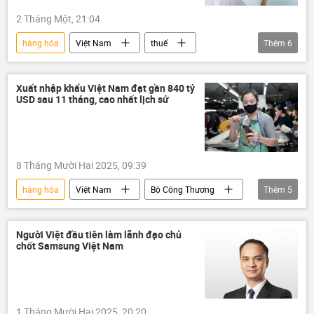
Nga
2 Tháng Một, 21:04
hàng hóa
Việt Nam
thuế
Thêm
6
nộp thuế
ngân sách
Kinh tế
xe ô-tô
Kinh doanh
doanh nghiệp
Xuất nhập khẩu Việt Nam đạt gần 840 tỷ
USD sau 11 tháng, cao nhất lịch sử
8 Tháng Mười Hai 2025, 09:39
hàng hóa
Việt Nam
Bộ Công Thương
Thêm
5
thông tin
xuất khẩu
xuất nhập khẩu
thương mại
Người Việt đầu tiên làm lãnh đạo chủ
chốt Samsung Việt Nam
quan hệ thương mại
1 Tháng Mười Hai 2025, 20:20