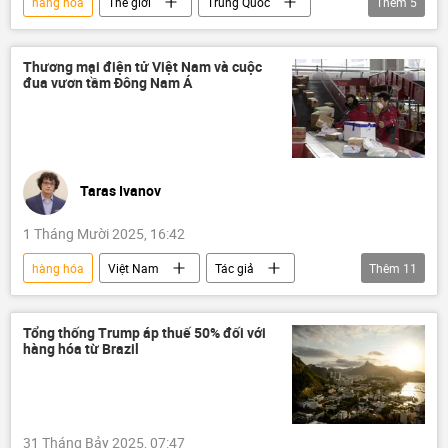
hàng hóa
Thế giới
Trung Quốc
Thêm
5
Kinh doanh
Hoa Kỳ
thương mại
thuế
Kinh tế
Thương mại điện tử Việt Nam và cuộc
đua vươn tầm Đông Nam Á
Taras Ivanov
1 Tháng Mười 2025, 16:42
hàng hóa
Việt Nam
Tác giả
Thêm
11
Quan điểm-Ý kiến
thương mại
livestream
chính phủ điện tử
Tổng thống Trump áp thuế 50% đối với
hàng hóa từ Brazil
sản phẩm
Kinh doanh
Đông Nam Á
Kinh tế
chiến lược phát triển kinh tế
doanh nghiệp
31 Tháng Bảy 2025, 07:47
thuế