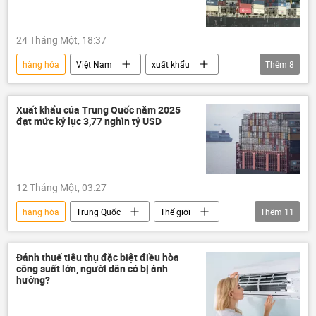
xuất khẩu
nhập khẩu
Greenland
thương mại
khí đốt
24 Tháng Một, 18:37
hàng hóa
Việt Nam
xuất khẩu
Thêm
8
xuất nhập khẩu
nhập khẩu
Thế giới
Kinh tế
FDI
Xuất khẩu của Trung Quốc năm 2025
đạt mức kỷ lục 3,77 nghìn tỷ USD
tăng trưởng kinh tế
GDP
thương mại
12 Tháng Một, 03:27
hàng hóa
Trung Quốc
Thế giới
Thêm
11
Chính trị
Kinh tế
xuất khẩu
xuất nhập khẩu
thương mại
Đánh thuế tiêu thụ đặc biệt điều hòa
công suất lớn, người dân có bị ảnh
Nhật Bản
Hoa Kỳ
ASEAN
hưởng?
EU
Viện Hàn lâm Khoa học Nga