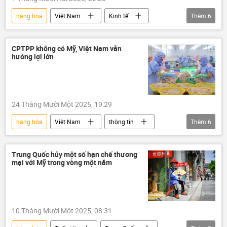
hàng hóa
Việt Nam
Kinh tế
Thêm
6
Samsung
thông tin
Thái Nguyên
Kinh doanh
xuất khẩu
đầu tư
CPTPP không có Mỹ, Việt Nam vẫn
hưởng lợi lớn
24 Tháng Mười Một 2025, 19:29
hàng hóa
Việt Nam
thông tin
Thêm
6
CPTPP
Kinh tế
FTA
Hoa Kỳ
Bộ Công Thương
ASEAN
Trung Quốc hủy một số hạn chế thương
mại với Mỹ trong vòng một năm
10 Tháng Mười Một 2025, 08:31