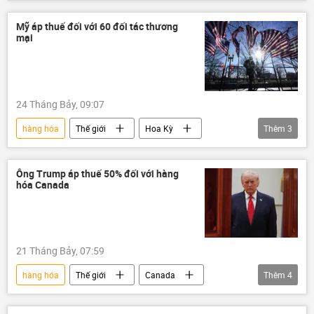
Châu Âu
thuế
Kinh tế
Báo chí thế giới
Mỹ áp thuế đối với 60 đối tác thương
mại
24 Tháng Bảy, 09:07
hàng hóa
Thế giới
Hoa Kỳ
Thêm
3
thương mại
thuế
Donald Trump
Ông Trump áp thuế 50% đối với hàng
hóa Canada
21 Tháng Bảy, 07:59
hàng hóa
Thế giới
Canada
Thêm
4
Hoa Kỳ
Donald Trump
thuế