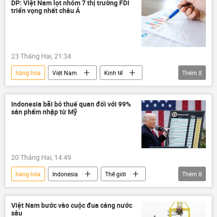
lạm phát
eo biển Hormuz
DP: Việt Nam lọt nhóm 7 thị trường FDI
triển vọng nhất châu Á
Thế giới
Nhật Bản
Hàn Quốc
Thổ Nhĩ Kỳ
logistics
Tác giả
dầu mỏ
giá dầu
dầu thô
23 Tháng Hai, 21:34
dầu khí
năng lượng
Ấn Độ
hàng hóa
Việt Nam
Kinh tế
Thêm
8
doanh nghiệp
Kinh doanh
ASEAN
Châu Á
FDI
sản xuất
Indonesia bãi bỏ thuế quan đối với 99%
sản phẩm nhập từ Mỹ
logistics
đầu tư
20 Tháng Hai, 14:49
hàng hóa
Indonesia
Thế giới
Thêm
8
Kinh tế
thuế
Hoa Kỳ
thương mại
quan hệ thương mại
Việt Nam bước vào cuộc đua cảng nước
sâu