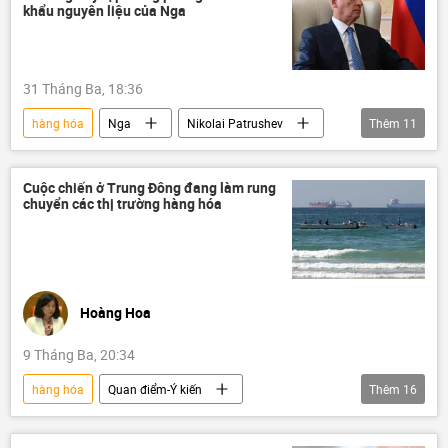
Israel
khẩu nguyên liệu của Nga
31 Tháng Ba, 18:36
hàng hóa
Nga
Nikolai Patrushev
Thêm
11
phương Tây
Thế giới
Chính trị
Kinh tế
xuất khẩu
Hải quân Nga
Cuộc chiến ở Trung Đông đang làm rung
chuyển các thị trường hàng hóa
NATO
Hoa Kỳ
EU
xuất nhập khẩu
nhập khẩu
Hoàng Hoa
9 Tháng Ba, 20:34
hàng hóa
Quan điểm-Ý kiến
Thêm
16
chuyên gia
Kinh tế
Trung Đông