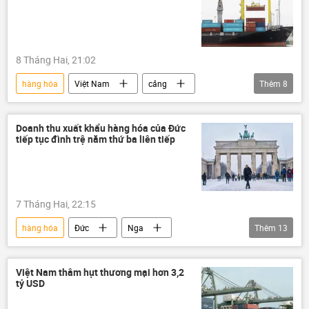
xuất khẩu
xuất nhập khẩu
nhập khẩu
8 Tháng Hai, 21:02
hàng hóa
Việt Nam
cảng
Thêm
8
Cảng biển
logistics
Kinh tế
container
Châu Á
Kinh doanh
Doanh thu xuất khẩu hàng hóa của Đức
tiếp tục đình trệ năm thứ ba liên tiếp
thương mại
Thành phố Hồ Chí Minh
7 Tháng Hai, 22:15
hàng hóa
Đức
Nga
Thêm
13
Duma Quốc gia Nga
Donald Trump
Hoa Kỳ
Kinh tế
thông tin
Việt Nam thâm hụt thương mại hơn 3,2
tỷ USD
EU
Liên minh châu Âu
Thế giới