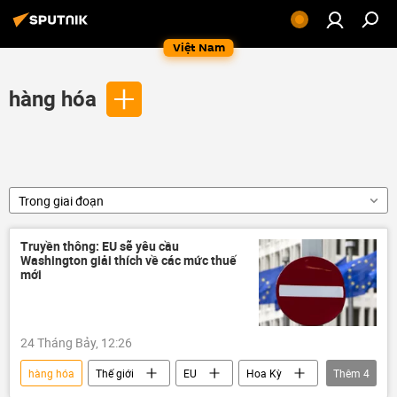
Việt Nam
hàng hóa
Trong giai đoạn
Truyền thông: EU sẽ yêu cầu
Washington giải thích về các mức thuế
mới
24 Tháng Bảy, 12:26
hàng hóa
Thế giới
EU
Hoa Kỳ
Thêm
4