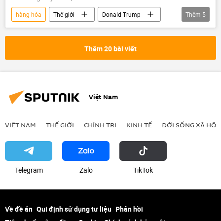
hàng hóa
Thế giới
Donald Trump
Thêm
5
Brazil
thuế
Hoa Kỳ
Kinh tế
thương mại
Thêm 20 bài viết
Việt Nam
VIỆT NAM
THẾ GIỚI
CHÍNH TRỊ
KINH TẾ
ĐỜI SỐNG XÃ HỘI
Telegram
Zalo
ТikТоk
Về đề án
Qui định sử dụng tư liệu
Phản hồi