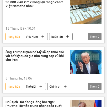
Mexico
30.000 viên kim cương lậu "nhập cảnh"
Việt Nam thế nào?
15 Tháng Bảy, 10:01
hàng hóa
Việt Nam
buôn lậu
Thêm
7
công an
Bộ Công an Việt Nam
tội phạm
kim cương
Ông Trump tuyên bố Mỹ sẽ áp thuế đối
với bất kỳ quốc gia nào cung cấp vũ khí
Hàng Không Việt Nam
cảng hàng không
cho Iran
hàng không
8 Tháng Tư, 19:06
hàng hóa
Thế giới
Chính trị
Thêm
7
Donald Trump
Hoa Kỳ
Iran
Trung Đông
Kinh tế
thuế
Chủ tịch Hội đồng Hàng hải Nga:
Phương Tây tập trung phong tỏa xuất