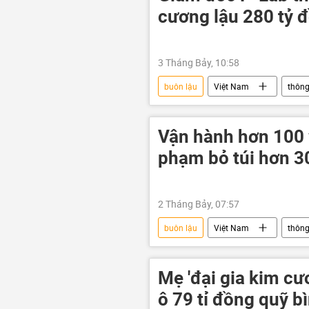
cương lậu 280 tỷ đ
3 Tháng Bảy, 10:58
buôn lậu
Việt Nam
thông
PNJ
công an
công
Vận hành hơn 100 
phạm bỏ túi hơn 3
2 Tháng Bảy, 07:57
buôn lậu
Việt Nam
thông
công an
Bộ Công an Việt N
An ninh thông tin
Mẹ 'đại gia kim c
ô 79 tỉ đồng quỹ b