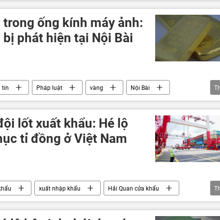
am
 trong ống kính máy ảnh:
bị phát hiện tại Nội Bài
 tin
Pháp luật
vàng
Nội Bài
T
ách
ội lốt xuất khẩu: Hé lộ
ục tỉ đồng ở Việt Nam
khẩu
xuất nhập khẩu
Hải Quan cửa khẩu
T