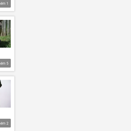
hêm
1
hêm
5
hêm
2