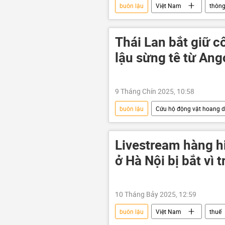
buôn lậu
Việt Nam
thông
Xã hội
Thái Lan bắt giữ 
lậu sừng tê từ Ang
9 Tháng Chín 2025, 10:58
buôn lậu
Cứu hộ động vật hoang d
Thái Lan
tội phạm
Livestream hàng hi
ở Hà Nội bị bắt vì 
10 Tháng Bảy 2025, 12:59
buôn lậu
Việt Nam
thuế