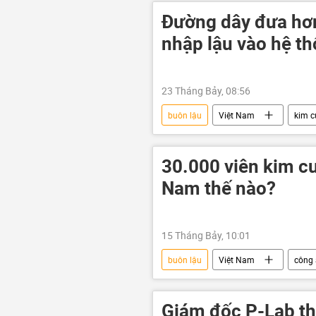
Đường dây đưa hơn
nhập lậu vào hệ t
23 Tháng Bảy, 08:56
buôn lậu
Việt Nam
kim 
công an
Bộ Công an Việt N
30.000 viên kim cư
Nam thế nào?
15 Tháng Bảy, 10:01
buôn lậu
Việt Nam
công
kim cương
Hàng Không Việ
hàng không
Giám đốc P-Lab t