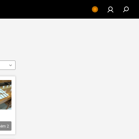
hêm
2