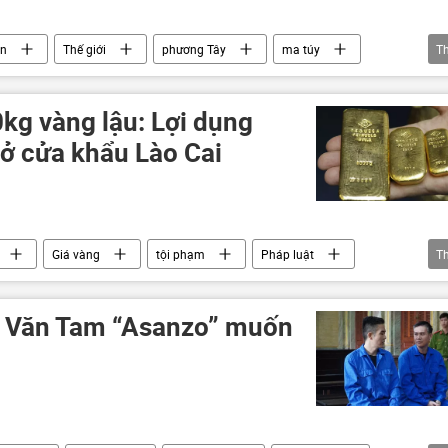
in
Thế giới
phương Tây
ma túy
T
quân đội Mỹ
Thái Bình Dương
kg vàng lậu: Lợi dụng
 ở cửa khẩu Lào Cai
Giá vàng
tội phạm
Pháp luật
T
am
m Văn Tam “Asanzo” muốn