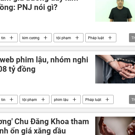
ồng: PNJ nói gì?
 tin
kim cương
tội phạm
Pháp luật
T
 an TP.HCM
Bộ Công an Việt Nam
web phim lậu, nhóm nghi
08 tỷ đồng
 tin
tội phạm
phim lậu
Pháp luật
T
am
an ninh
an ninh mạng
ương' Chu Đăng Khoa tham
ình ổn giá xăng dầu