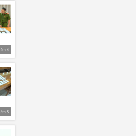
hêm
4
hêm
5