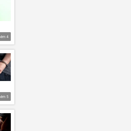
hêm
4
hêm
5