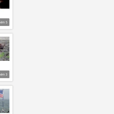
hêm
5
hêm
3