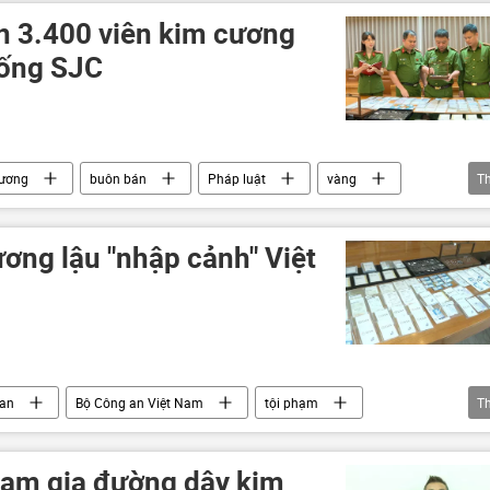
 3.400 viên kim cương
hống SJC
cương
buôn bán
Pháp luật
vàng
T
am
quản lý thị trường
tội phạm
ơng lậu "nhập cảnh" Việt
 an
Bộ Công an Việt Nam
tội phạm
T
t Nam
cảng hàng không
hàng hóa
ham gia đường dây kim