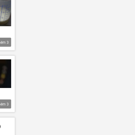
hêm
3
hêm
3
p