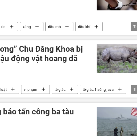
 tin
xăng
dầu mỏ
dầu khí
T
Kinh doanh
doanh nghiệp
doanh nhân
ương” Chu Đăng Khoa bị
lậu động vật hoang dã
luật
vi phạm
tê giác
tê giác 1 sừng java
T
Nam Phi
 báo tấn công ba tàu