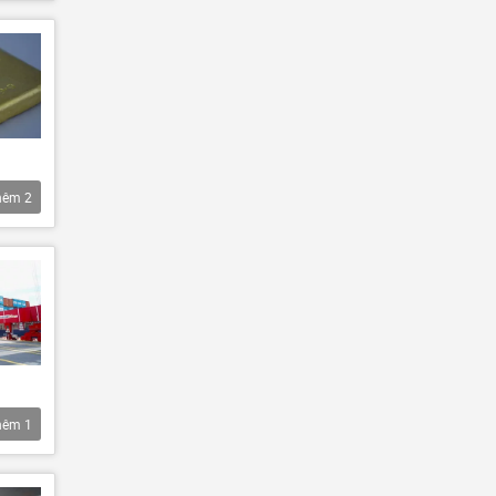
hêm
2
hêm
1