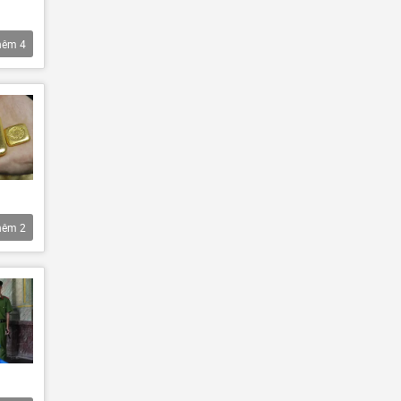
hêm
4
hêm
2