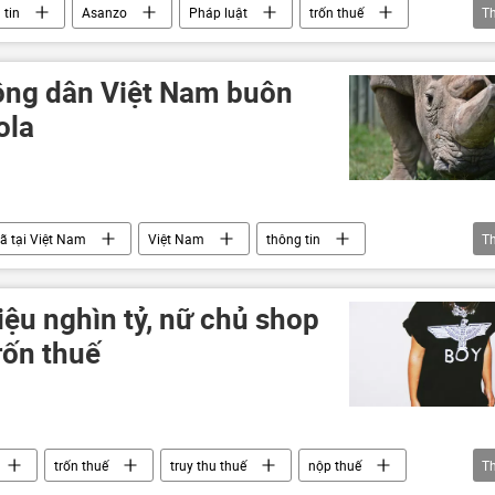
 tin
Asanzo
Pháp luật
trốn thuế
T
công dân Việt Nam buôn
ola
ã tại Việt Nam
Việt Nam
thông tin
T
động vật
Pháp luật
buôn bán
ệu nghìn tỷ, nữ chủ shop
trốn thuế
trốn thuế
truy thu thuế
nộp thuế
T