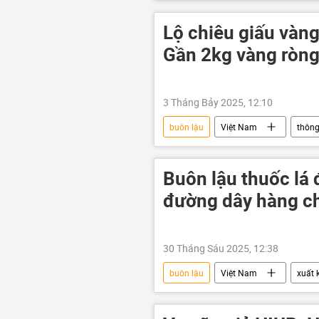
công an
Bộ Công an Việt N
Lộ chiêu giấu vàng
Gần 2kg vàng ròng 
3 Tháng Bảy 2025, 12:10
buôn lậu
Việt Nam
thông
Hải Quan cửa khẩu
hành kh
Buôn lậu thuốc lá đ
đường dây hàng ch
30 Tháng Sáu 2025, 12:38
buôn lậu
Việt Nam
xuất 
Kinh tế