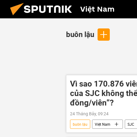
Việt Nam
buôn lậu
Vì sao 170.876 viên
của SJC không thể
đồng/viên”?
24 Tháng Bảy, 09:24
buôn lậu
Việt Nam
SJC
báo cáo
quản lý thị trường