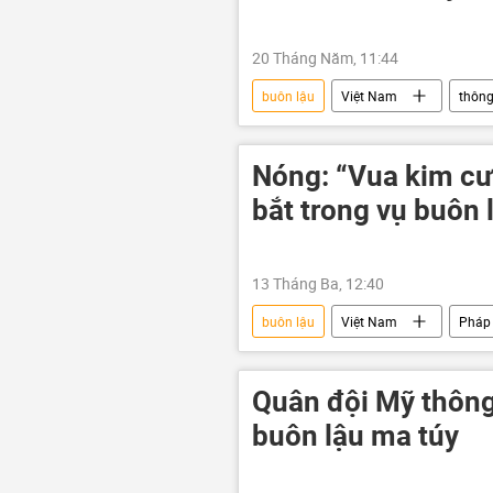
20 Tháng Năm, 11:44
buôn lậu
Việt Nam
thông
chiếm đoạt
Tham ô tài sản
Nóng: “Vua kim c
bắt trong vụ buôn 
13 Tháng Ba, 12:40
buôn lậu
Việt Nam
Pháp 
động vật
tội phạm
Quân đội Mỹ thông
buôn lậu ma túy