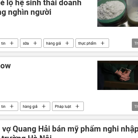
é lộ hệ sinh thái doanh
g nghìn người
 tin
sữa
hàng giả
thực phẩm
T
buôn bán
cow
 tin
hàng giả
Pháp luật
T
an
Kinh doanh
o vợ Quang Hải bán mỹ phẩm nghi nhậ