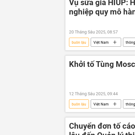
Vụ sữa giả HIUP: H
nghiệp quy mô hàn
20 Tháng Sáu 2025, 08:57
buôn lậu
Việt Nam
thông
ẩm thực
an toàn thực phẩm
Khởi tố Tùng Mos
12 Tháng Sáu 2025, 09:44
buôn lậu
Việt Nam
thông
Bộ Công an Việt Nam
công 
Chuyển đơn tố cá