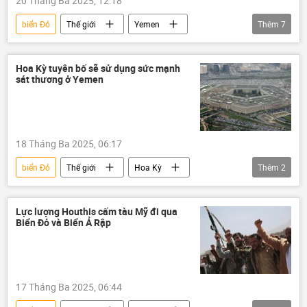
20 Tháng Ba 2025, 12:18
biển Đỏ
Thế giới
Yemen
Thêm
7
Trung Đông
Hoa Kỳ
Gaza
tấn công
Tel Aviv
Israel
Hoa Kỳ tuyên bố sẽ sử dụng sức mạnh
sát thương ở Yemen
Vòng xoáy căng thẳng mới ở Trung Đông
18 Tháng Ba 2025, 06:17
biển Đỏ
Thế giới
Hoa Kỳ
Thêm
2
Yemen
Lầu Năm Góc
Vòng xoáy căng thẳng mới ở Trung Đông
Lực lượng Houthis cấm tàu Mỹ đi qua
Biển Đỏ và Biển Ả Rập
17 Tháng Ba 2025, 06:44