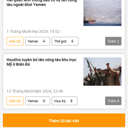
tàu ngoài khơi Yemen
Trung Đông
1 Tháng Mười Hai 2024, 19:52
biển Đỏ
Yemen
Thế giới
Thêm
2
Hải quân Anh
Anh
Houthis tuyên bố tấn công tàu khu trục
Mỹ ở Biển Đỏ
12 Tháng Mười Một 2024, 23:46
biển Đỏ
Yemen
Hoa Kỳ
Thêm
4
Thế giới
thông tin
Quân sự
tàu khu trục
Thêm 20 bài viết
Vòng xoáy căng thẳng mới ở Trung Đông