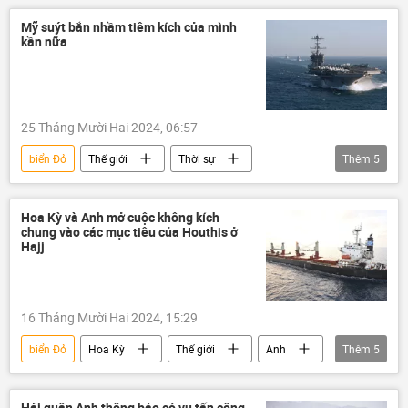
tàu sân bay
xung đột quân sự
Mỹ suýt bắn nhầm tiêm kích của mình
kần nữa
tấn công
25 Tháng Mười Hai 2024, 06:57
biển Đỏ
Thế giới
Thời sự
Thêm
5
Hoa Kỳ
Quân sự
máy bay chiến đấu
Hải quân Mỹ
Hoa Kỳ và Anh mở cuộc không kích
chung vào các mục tiêu của Houthis ở
Yemen
Hajj
16 Tháng Mười Hai 2024, 15:29
biển Đỏ
Hoa Kỳ
Thế giới
Anh
Thêm
5
Vòng xoáy căng thẳng mới ở Trung Đông
tấn công
Israel
Quân sự
Hải quân Anh thông báo có vụ tấn công