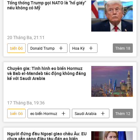
Trung Đông
Hoa Kỳ
Israel
Tổng thống Trump gọi NATO là "hổ giấy"
nếu không có Mỹ
xung đột
xung đột quân sự
Yemen
20 Tháng Ba, 21:11
biển Đỏ
Donald Trump
Hoa Kỳ
Thêm
18
NATO
thông tin
eo biển Hormuz
Thế giới
phương Tây
Chuyên gia: Tình hình eo biển Hormuz
và Bab el-Mandeb tác động không đáng
Washington
Iran
kể với Saudi Arabia
Leo thang căng thẳng giữa Israel và Iran
Xung đột Mỹ-Iran
Israel
17 Tháng Ba, 19:36
xung đột quân sự
EU
biển Đỏ
eo biển Hormuz
Saudi Arabia
Thêm
12
Liên minh châu Âu
IRGC
Bahrain
Thế giới
Quan điểm-Ý kiến
Jordan
Kuwait
UAE
Địa Trung Hải
Iran
Hoa Kỳ
Người đứng đầu Ngoại giao châu Âu: EU
chưa sẵn sàng điều tàu đến eo biển