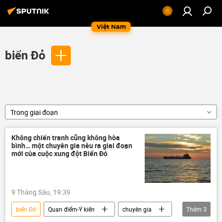
Việt Nam
biển Đỏ
Trong giai đoạn
Không chiến tranh cũng không hòa
bình… một chuyên gia nêu ra giai đoạn
mới của cuộc xung đột Biển Đỏ
9 Tháng Sáu, 19:39
biển Đỏ
Quan điểm-Ý kiến
chuyên gia
Thêm
3