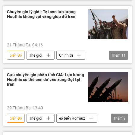
Trung Đông
Chính trị
Israel
Chuyên gia lý giải: Tại sao lực lượng
Houthis không vội vàng giúp đỡ Iran
21 Tháng Tư, 04:16
biển Đỏ
Thế giới
Chính trị
Thêm
11
Quan điểm-Ý kiến
chuyên gia
Yemen
Hoa Kỳ
Israel
Cựu chuyên gia phân tích CIA: Lực lượng
Houthis có thể can dự vào xung đột tại
Iran
Trung Đông
Gaza
Iran
Ả Rập Saudi
Saudi Arabia
Lebanon
29 Tháng Ba, 13:40
biển Đỏ
Thế giới
eo biển Hormuz
Thêm
9
Chính trị
Quân sự
Iran