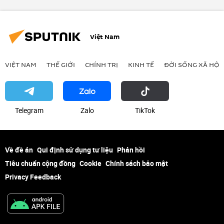
Việt Nam
VIỆT NAM
THẾ GIỚI
CHÍNH TRỊ
KINH TẾ
ĐỜI SỐNG XÃ HỘI
Telegram
Zalo
ТikТоk
Về đề án
Qui định sử dụng tư liệu
Phản hồi
Tiêu chuẩn cộng đồng
Cookie
Chính sách bảo mật
Privacy Feedback