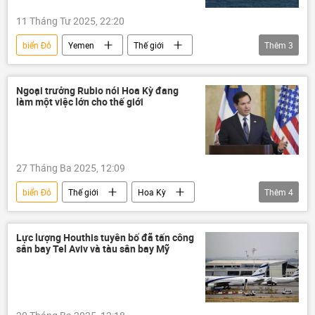
11 Tháng Tư 2025, 22:20
biển Đỏ
Yemen
Thế giới
Thêm
3
tấn công
Hoa Kỳ
Harry Truman
Ngoại trưởng Rubio nói Hoa Kỳ đang
làm một việc lớn cho thế giới
27 Tháng Ba 2025, 12:09
biển Đỏ
Thế giới
Hoa Kỳ
Thêm
4
Trung Đông
thương mại
Yemen
Vòng xoáy căng thẳng mới ở Trung Đông
Lực lượng Houthis tuyên bố đã tấn công
sân bay Tel Aviv và tàu sân bay Mỹ