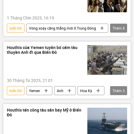
1 Tháng Chín 2025, 16:19
biển Đỏ
Vòng xoáy căng thẳng mới ở Trung Đông
Thêm
8
Palestine
Israel
xung đột
xung đột quân sự
Thế giới
Houthis của Yemen tuyên bố cấm tàu
thuyền Anh đi qua Biển Đỏ
Chính trị
Chính phủ
Yemen
30 Tháng Tư 2025, 21:01
biển Đỏ
Yemen
Anh
Hoa Kỳ
Thêm
3
Thế giới
phương Tây
thông tin
Houthis tấn công tàu sân bay Mỹ ở Biển
Đỏ