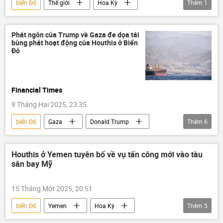
biển Đỏ
Thế giới
Hoa Kỳ
Thêm
1
Yemen
tấn công
Phát ngôn của Trump về Gaza đe dọa tái
bùng phát hoạt động của Houthis ở Biển
Đỏ
Financial Times
9 Tháng Hai 2025, 23:35
biển Đỏ
Gaza
Donald Trump
Thêm
6
Hoa Kỳ
Thế giới
Chính trị
Trung Đông
Yemen
Houthis ở Yemen tuyên bố về vụ tấn công mới vào tàu
sân bay Mỹ
Báo chí thế giới
15 Tháng Một 2025, 20:51
biển Đỏ
Yemen
Hoa Kỳ
Thêm
5
Thế giới
thông tin
Quân sự