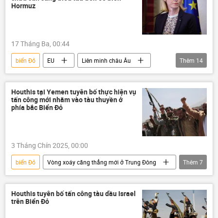
Donald Trump
Ấn Độ
Châu Âu
Hormuz
dầu mỏ
Nhà Trắng
Kinh tế
chuyên gia
17 Tháng Ba, 00:44
biển Đỏ
EU
Liên minh châu Âu
Thêm
14
thông tin
Iran
Leo thang căng thẳng giữa Israel và Iran
Houthis tại Yemen tuyên bố thực hiện vụ
tấn công mới nhằm vào tàu thuyền ở
Xung đột Mỹ-Iran
eo biển Hormuz
phía bắc Biển Đỏ
Hoa Kỳ
Israel
Thế giới
phương Tây
Tehran
3 Tháng Chín 2025, 00:00
Vùng vịnh Ba Tư
Trung Đông
biển Đỏ
Vòng xoáy căng thẳng mới ở Trung Đông
Thêm
7
dầu mỏ
khí đốt
Yemen
Israel
Palestine
Chính trị
xung đột quân sự
Houthis tuyên bố tấn công tàu dầu Israel
trên Biển Đỏ
Thế giới
tấn công