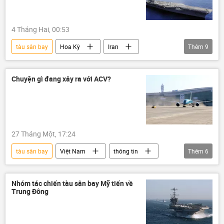
4 Tháng Hai, 00:53
tàu sân bay
Hoa Kỳ
Iran
Thêm
9
thông tin
Thế giới
Báo chí thế giới
Donald Trump
Washington
Chuyện gì đang xảy ra với ACV?
Tehran
UAV
máy bay không người lái
F-35
27 Tháng Một, 17:24
tàu sân bay
Việt Nam
thông tin
Thêm
6
Cảng hàng không Việt Nam (ACV)
Kinh doanh
Kinh tế
Sân bay
Nhóm tác chiến tàu sân bay Mỹ tiến về
Trung Đông
Sân bay Long Thành
máy bay