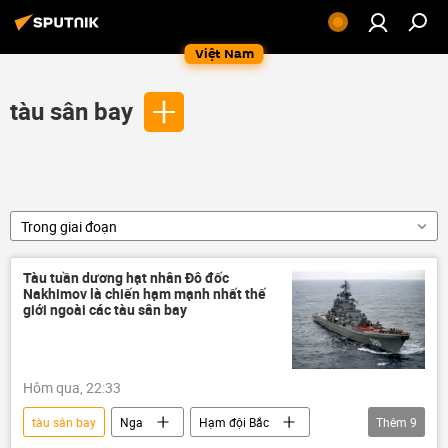
Việt Nam
tàu sân bay
Trong giai đoạn
Tàu tuần dương hạt nhân Đô đốc
Nakhimov là chiến hạm mạnh nhất thế
giới ngoài các tàu sân bay
Hôm qua, 22:33
tàu sân bay
Nga
Hạm đội Bắc
Thêm
9