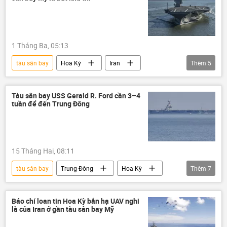
xung đột quân sự
Thế giới
Gerald R. Ford
Báo chí thế giới
Trung Đông
Tehran
Washington
1 Tháng Ba, 05:13
Tel Aviv
tàu sân bay
Hoa Kỳ
Iran
Thêm
5
Thế giới
Hải quân Mỹ
Ali Khamenei
tên lửa
thông tin
Tàu sân bay USS Gerald R. Ford cần 3–4
tuần để đến Trung Đông
15 Tháng Hai, 08:11
tàu sân bay
Trung Đông
Hoa Kỳ
Thêm
7
Thế giới
Báo chí thế giới
Donald Trump
Iran
Gerald R. Ford
Báo chí loan tin Hoa Kỳ bắn hạ UAV nghi
là của Iran ở gần tàu sân bay Mỹ
Tehran
Washington