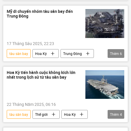
Trung Đông
Lầu Năm Góc
thông tin
Washington
Mỹ di chuyển nhóm tàu sân bay đến
Trung Đông
Hải quân Hoa Kỳ
Thế giới
phương Tây
Báo chí thế giới
17 Tháng Sáu 2025, 22:23
tàu sân bay
Hoa Kỳ
Trung Đông
Thêm
6
Iran
Leo thang căng thẳng giữa Israel và Iran
Hoa Kỳ tiến hành cuộc không kích lớn
nhất trong lịch sử từ tàu sân bay
Israel
xung đột quân sự
Lầu Năm Góc
Thế giới
22 Tháng Năm 2025, 06:16
tàu sân bay
Thế giới
Hoa Kỳ
Thêm
4
không kích
Somalia
tấn công