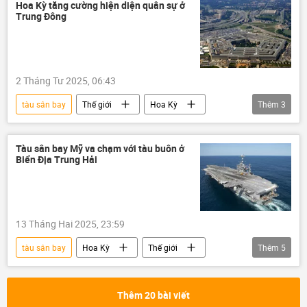
IS
Hoa Kỳ tăng cường hiện diện quân sự ở
Trung Đông
2 Tháng Tư 2025, 06:43
tàu sân bay
Thế giới
Hoa Kỳ
Thêm
3
Trung Đông
Lầu Năm Góc
Quân sự
Tàu sân bay Mỹ va chạm với tàu buôn ở
Biển Địa Trung Hải
13 Tháng Hai 2025, 23:59
tàu sân bay
Hoa Kỳ
Thế giới
Thêm
5
thông tin
Địa Trung Hải
Hải quân Hoa Kỳ
Hải quân Mỹ
Thêm 20 bài viết