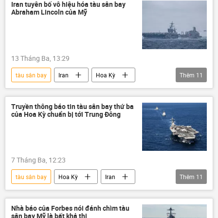
máy bay không người lái
Hoa Kỳ
Iran tuyên bố vô hiệu hóa tàu sân bay
Abraham Lincoln của Mỹ
xung đột quân sự
xung đột
Quân sự
Liên Hợp Quốc
Hội đồng Bảo an LHQ
Châu Âu
13 Tháng Ba, 13:29
NATO
khủng hoảng
chiến thắng
tàu sân bay
Iran
Hoa Kỳ
Thêm
11
Trung Đông
Libya
trừng phạt
Trung Đông
Chính trị
Thế giới
Iraq
Saddam Hussein
khủng bố
xung đột quân sự
xung đột
Truyền thông báo tin tàu sân bay thứ ba
của Hoa Kỳ chuẩn bị tới Trung Đông
Israel
hải quân
Quân sự
đàm phán
vũ khí hạt nhân
máy bay
7 Tháng Ba, 12:23
tàu sân bay
Hoa Kỳ
Iran
Thêm
11
Leo thang căng thẳng giữa Israel và Iran
Xung đột Mỹ-Iran
thông tin
Nhà báo của Forbes nói đánh chìm tàu
sân bay Mỹ là bất khả thi