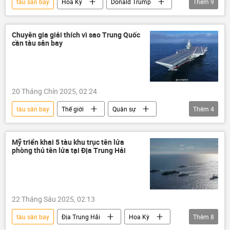
tàu sân bay
Hoa Kỳ
Donald Trump
Thêm
9
Thế giới
phương Tây
thông tin
Nam Mỹ
Lầu Năm Góc
Chuyên gia giải thích vì sao Trung Quốc
cần tàu sân bay
Bộ Quốc phòng Hoa Kỳ
ma túy
Gerald R. Ford
Colombia
20 Tháng Chín 2025, 02:24
tàu sân bay
Thế giới
Quân sự
Thêm
4
Trung Quốc
Chính trị
Quan điểm-Ý kiến
chuyên gia
Mỹ triển khai 5 tàu khu trục tên lửa
phòng thủ tên lửa tại Địa Trung Hải
22 Tháng Sáu 2025, 02:13
tàu sân bay
Địa Trung Hải
Hoa Kỳ
Thêm
8