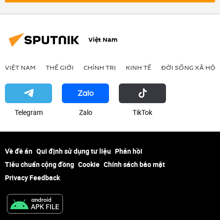
Ai Cập
Việt Nam
VIỆT NAM
THẾ GIỚI
CHÍNH TRỊ
KINH TẾ
ĐỜI SỐNG XÃ HỘI
Telegram
Zalo
ТikТоk
Về đề án
Qui định sử dụng tư liệu
Phản hồi
Tiêu chuẩn cộng đồng
Cookie
Chính sách bảo mật
Privacy Feedback