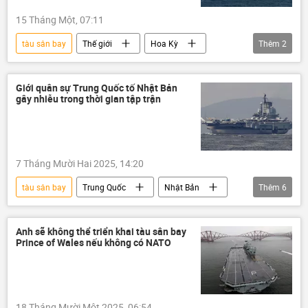
15 Tháng Một, 07:11
tàu sân bay
Thế giới
Hoa Kỳ
Thêm
2
Trung Đông
Quân sự
Giới quân sự Trung Quốc tố Nhật Bản
gây nhiễu trong thời gian tập trận
7 Tháng Mười Hai 2025, 14:20
tàu sân bay
Trung Quốc
Nhật Bản
Thêm
6
cuộc tập trận
hải quân
Hải quân Trung Quốc
Thế giới
Anh sẽ không thể triển khai tàu sân bay
Prince of Wales nếu không có NATO
thông tin
tàu sân bay Liêu Ninh
18 Tháng Mười Một 2025, 06:54