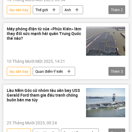
tàu sân bay
Thế giới
Anh
Thêm
2
NATO
F-35
Bộ Quốc phòng Anh
Máy phóng điện từ của «Phúc Kiến» làm
thay đổi sức mạnh hải quân Trung Quốc
thế nào?
10 Tháng Mười Một 2025, 14:21
tàu sân bay
Quan điểm-Ý kiến
Thêm
3
chuyên gia
Trung Quốc
Chính trị
Đài Loan
Lầu Năm Góc cử nhóm tàu sân bay USS
Gerald Ford tham gia đấu tranh chống
buôn bán ma túy
25 Tháng Mười 2025, 00:24