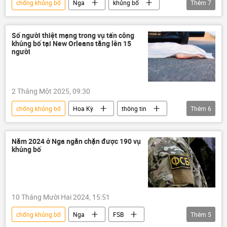
chống khủng bố
Nga
khủng bố
Thêm
7
vụ khủng bố
Thế giới
thông tin
Quân sự
FSB
Aleksandr Bortnikov
Số người thiệt mạng trong vụ tấn công
khủng bố tại New Orleans tăng lên 15
Ukraina
người
2 Tháng Một 2025, 09:30
chống khủng bố
Hoa Kỳ
thông tin
Thêm
6
khủng bố
vụ khủng bố
bọn khủng bố
Xã hội
IS
Năm 2024 ở Nga ngăn chặn được 190 vụ
khủng bố
Thế giới
10 Tháng Mười Hai 2024, 15:51
chống khủng bố
Nga
FSB
Thêm
5