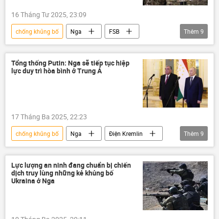
16 Tháng Tư 2025, 23:09
chống khủng bố
Nga
FSB
Thêm
9
Stavropol
Thế giới
thông tin
khủng bố
vụ khủng bố
Ukraina
Tổng thống Putin: Nga sẽ tiếp tục hiệp
lực duy trì hòa bình ở Trung Á
Bộ Nội vụ Nga
bắt giữ
bị bắt
17 Tháng Ba 2025, 22:23
chống khủng bố
Nga
Điện Kremlin
Thêm
9
Vladimir Putin
Tajikistan
Emomali Rahmon
Thế giới
Lực lượng an ninh đang chuẩn bị chiến
dịch truy lùng những kẻ khủng bố
thông tin
quan hệ
hợp tác
Ukraina ở Nga
Quân sự
hợp tác quốc phòng