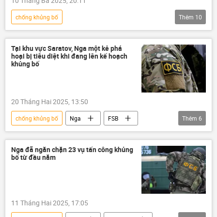
10 Tháng Ba 2025, 20:11
chống khủng bố
Thêm
10
Chiến dịch quân sự đặc biệt tại Ukraina
Nga
Quân đội Nga
Ukraina
Tại khu vực Saratov, Nga một kẻ phá
hoại bị tiêu diệt khi đang lên kế hoạch
Cuộc khủng hoảng ở Ukraina
Thế giới
khủng bố
thông tin
Hoa Kỳ
khủng bố
an ninh
20 Tháng Hai 2025, 13:50
chống khủng bố
Nga
FSB
Thêm
6
Thế giới
thông tin
Ukraina
Cuộc khủng hoảng ở Ukraina
khủng bố
Nga đã ngăn chặn 23 vụ tấn công khủng
bố từ đầu năm
vụ khủng bố
11 Tháng Hai 2025, 17:05