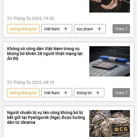
23 Tháng Tư 2025, 19:36
chống khủng bố
Việt Nam
xúc phạm
Thêm
7
Bình Thuận
công an
Bộ Công an Việt Nam
khủng bố
Không có công dân Việt Nam trong vụ
khủng bố khiến 28 người thiệt mạng tại
thông tin
Pháp luật
Tòa án
Ấn Độ
23 Tháng Tư 2025, 08:18
chống khủng bố
Việt Nam
thông tin
Thêm
7
Ấn Độ
khủng bố
vụ khủng bố
bọn khủng bố
Pháp luật
tội phạm
Người chuẩn bị vụ tấn công khủng bố bị
bắt giữ tại Pyatigorsk (Nga) được hướng
tử vong
dẫn từ Ukraina