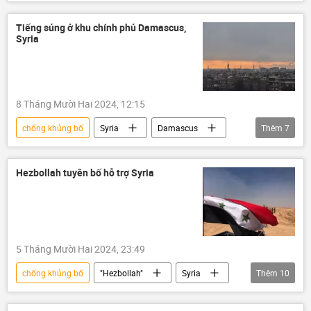
khủng bố
Thế giới
thông tin
vụ khủng bố
Alexandr Bortnikov
Tiếng súng ở khu chính phủ Damascus,
Syria
8 Tháng Mười Hai 2024, 12:15
chống khủng bố
Syria
Damascus
Thêm
7
Thế giới
Trung Đông
thông tin
Tình hình bùng phát trầm trọng ở Syria - 2024
Hezbollah tuyên bố hỗ trợ Syria
Quân sự
xung đột quân sự
khủng bố
5 Tháng Mười Hai 2024, 23:49
chống khủng bố
"Hezbollah"
Syria
Thêm
10
quân đội Syria