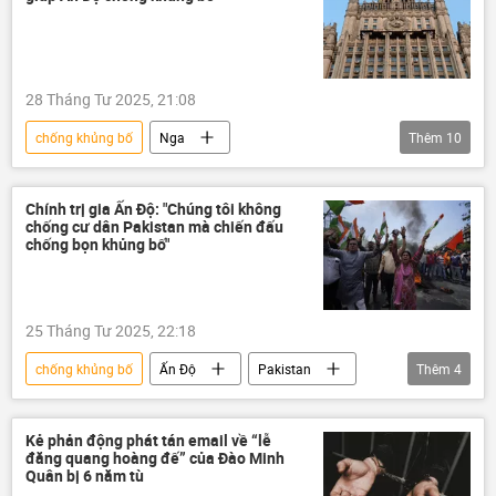
28 Tháng Tư 2025, 21:08
chống khủng bố
Nga
Thêm
10
Bộ Ngoại giao Nga
Pakistan
Ấn Độ
xung đột quân sự
Chính trị gia Ấn Độ: "Chúng tôi không
chống cư dân Pakistan mà chiến đấu
khủng bố
hợp tác
Thế giới
chống bọn khủng bố"
thông tin
New Delhi
Kashmir
Matxcơva
25 Tháng Tư 2025, 22:18
chống khủng bố
Ấn Độ
Pakistan
Thêm
4
khủng bố
Quan điểm-Ý kiến
Thế giới
Chính trị
Kẻ phản động phát tán email về “lễ
đăng quang hoàng đế” của Đào Minh
Quân bị 6 năm tù