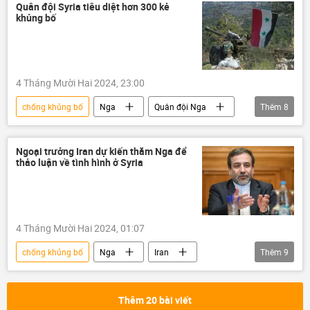
Tình hình bùng phát trầm trọng ở Syria - 2024
Quân đội Syria tiêu diệt hơn 300 kẻ
khủng bố
Trung Đông
Quân sự
Thế giới
thông tin
Hoa Kỳ
Aleppo
Idlib
khủng bố
4 Tháng Mười Hai 2024, 23:00
chống khủng bố
Nga
Quân đội Nga
Thêm
8
Syria
quân đội Syria
Lực lượng Hàng không-Vũ trụ Nga (VKS)
Ngoại trưởng Iran dự kiến thăm Nga để
thảo luận về tình hình ở Syria
Thế giới
thông tin
Quân sự
Tình hình bùng phát trầm trọng ở Syria - 2024
khủng bố
4 Tháng Mười Hai 2024, 01:07
chống khủng bố
Nga
Iran
Thêm
9
Syria
Thế giới
thông tin
Tình hình bùng phát trầm trọng ở Syria - 2024
Thêm 20 bài viết