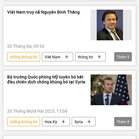
khủng bố
vụ khủng bố
bọn khủng bố
phản động
Việt Nam truy nã Nguyễn Đình Thắng
Pháp luật
20 Tháng Ba, 09:50
chống khủng bố
Việt Nam
thông tin
Thêm
9
Hoa Kỳ
phản động
khủng bố
vụ khủng bố
bọn khủng bố
Bộ trưởng Quốc phòng Mỹ tuyên bố bắt
đầu chiến dịch chống khủng bố tại Syria
nhóm khủng bố vũ trang
Chính trị
Bộ Công an Việt Nam
truy nã
20 Tháng Mười Hai 2025, 13:04
chống khủng bố
Hoa Kỳ
Syria
Thêm
8
Palmyra
thông tin
Thế giới