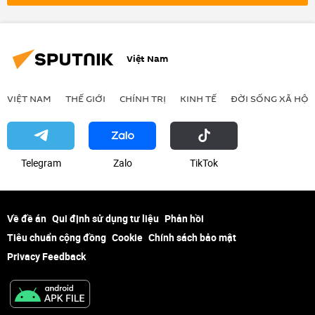
Quân sự
Aleppo
Trung Đông
khủng bố
Tehran
Damascus
Việt Nam
VIỆT NAM
THẾ GIỚI
CHÍNH TRỊ
KINH TẾ
ĐỜI SỐNG XÃ HỘI
Telegram
Zalo
ТikТоk
Về đề án
Qui định sử dụng tư liệu
Phản hồi
Tiêu chuẩn cộng đồng
Cookie
Chính sách bảo mật
Privacy Feedback