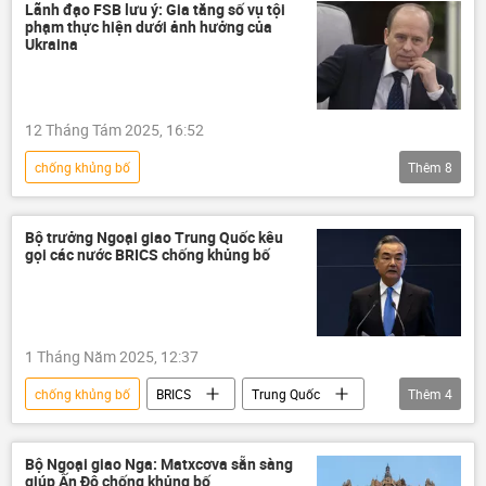
phương Tây
quân đội Mỹ
Lãnh đạo FSB lưu ý: Gia tăng số vụ tội
phạm thực hiện dưới ảnh hưởng của
Donald Trump
Bộ Quốc phòng Mỹ
Ukraina
Lầu Năm Góc
12 Tháng Tám 2025, 16:52
chống khủng bố
Thêm
8
Chiến dịch quân sự đặc biệt tại Ukraina
FSB
Ukraina
Nga
Matxcơva
Bộ trưởng Ngoại giao Trung Quốc kêu
gọi các nước BRICS chống khủng bố
Thế giới
xung đột quân sự
Chính trị
1 Tháng Năm 2025, 12:37
chống khủng bố
BRICS
Trung Quốc
Thêm
4
Chính trị
Thế giới
Bộ Ngoại giao Trung Quốc
Vương Nghị
Bộ Ngoại giao Nga: Matxcơva sẵn sàng
giúp Ấn Độ chống khủng bố