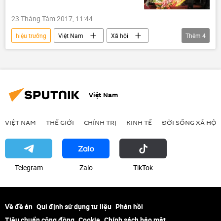
23 Tháng Tám 2017, 11:44
hiệu trưởng
Việt Nam
Xã hội
Thêm
4
Thời sự
Quảng Nam
Bộ Giáo dục và Đào Tạo
ngân sách
Việt Nam
VIỆT NAM
THẾ GIỚI
CHÍNH TRỊ
KINH TẾ
ĐỜI SỐNG XÃ HỘI
Telegram
Zalo
ТikТоk
Về đề án
Qui định sử dụng tư liệu
Phản hồi
Tiêu chuẩn cộng đồng
Cookie
Chính sách bảo mật