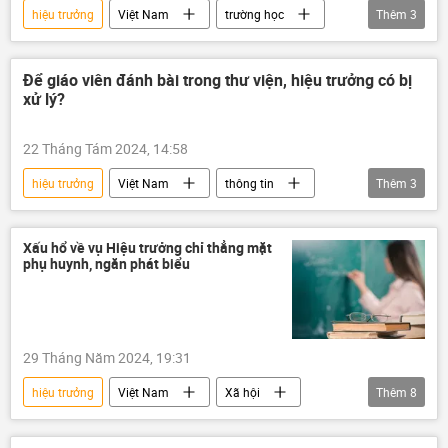
hiệu trưởng
Việt Nam
trường học
Thêm
3
thông tin
Xã hội
học sinh
Để giáo viên đánh bài trong thư viện, hiệu trưởng có bị
xử lý?
22 Tháng Tám 2024, 14:58
hiệu trưởng
Việt Nam
thông tin
Thêm
3
giáo dục
Bộ Giáo dục và Đào Tạo
vi phạm
Xấu hổ về vụ Hiệu trưởng chỉ thẳng mặt
phụ huynh, ngăn phát biểu
29 Tháng Năm 2024, 19:31
hiệu trưởng
Việt Nam
Xã hội
Thêm
8
phụ huynh
Thế giới
Quảng Bình