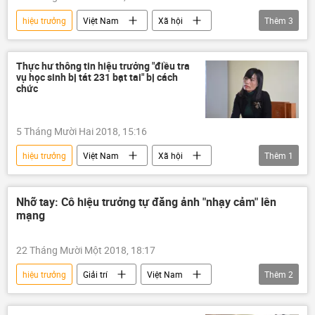
hiệu trưởng
Việt Nam
Xã hội
Thêm
3
Phú Thọ
Thanh Sơn
lạm dụng tình dục
Thực hư thông tin hiệu trưởng "điều tra
vụ học sinh bị tát 231 bạt tai" bị cách
chức
5 Tháng Mười Hai 2018, 15:16
hiệu trưởng
Việt Nam
Xã hội
Thêm
1
Quảng Bình
Nhỡ tay: Сô hiệu trưởng tự đăng ảnh "nhạy cảm" lên
mạng
22 Tháng Mười Một 2018, 18:17
hiệu trưởng
Giải trí
Việt Nam
Thêm
2
Xã hội
ảnh nóng