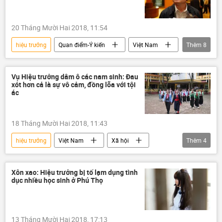
20 Tháng Mười Hai 2018, 11:54
hiệu trưởng
Quan điểm-Ý kiến
Việt Nam
Thêm
8
Xã hội
Thanh Sơn
Phú Thọ
Phùng Xuân Nhạ
Nguyễn Trọng An
Vụ Hiệu trưởng dâm ô các nam sinh: Đau
xót hơn cả là sự vô cảm, đồng lõa với tội
Đinh Bằng My
Bộ Giáo dục và Đào Tạo
ác
dâm ô
18 Tháng Mười Hai 2018, 11:43
hiệu trưởng
Việt Nam
Xã hội
Thêm
4
Phú Thọ
Thanh Sơn
Đinh Bằng My
dâm ô
Xôn xao: Hiệu trưởng bị tố lạm dụng tình
dục nhiều học sinh ở Phú Thọ
13 Tháng Mười Hai 2018, 17:13