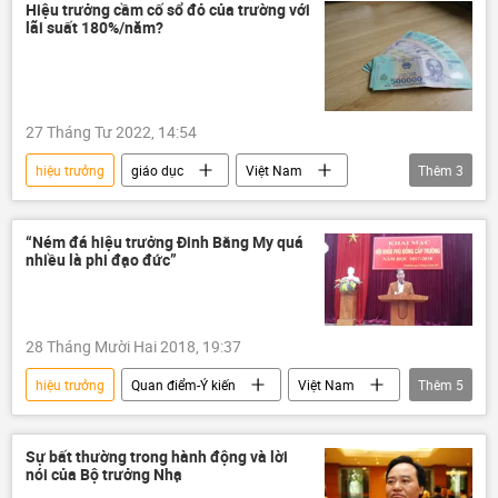
trường mầm non
học sinh
Hiệu trưởng cầm cố sổ đỏ của trường với
lãi suất 180%/năm?
giáo dục
đào tạo
Bộ Giáo dục và Đào Tạo
27 Tháng Tư 2022, 14:54
hiệu trưởng
giáo dục
Việt Nam
Thêm
3
sổ đỏ
trường học
Quảng Bình
“Ném đá hiệu trưởng Đinh Bằng My quá
nhiều là phi đạo đức”
28 Tháng Mười Hai 2018, 19:37
hiệu trưởng
Quan điểm-Ý kiến
Việt Nam
Thêm
5
Xã hội
Thanh Sơn
Phú Thọ
Đinh Bằng My
dâm ô
Sự bất thường trong hành động và lời
nói của Bộ trưởng Nhạ