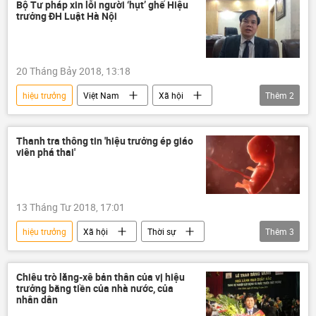
Bộ Tư pháp xin lỗi người ‘hụt’ ghế Hiệu
trưởng ĐH Luật Hà Nội
20 Tháng Bảy 2018, 13:18
hiệu trưởng
Việt Nam
Xã hội
Thêm
2
Bộ Tư pháp
xin lỗi
Thanh tra thông tin 'hiệu trưởng ép giáo
viên phá thai'
13 Tháng Tư 2018, 17:01
hiệu trưởng
Xã hội
Thời sự
Thêm
3
Quảng Ngãi
phá thai
giáo viên
Chiêu trò lăng-xê bản thân của vị hiệu
trưởng bằng tiền của nhà nước, của
nhân dân