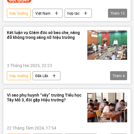
hiệu trưởng
Việt Nam
hợp tác
Thêm
15
Hợp tác Nga-Việt
giáo dục
Bộ Giáo dục và Đào Tạo
Khoa học
Kết luận vụ Giám đốc sở bao che, nâng
đỡ không trong sáng nữ hiệu trưởng
Bộ Giáo dục-Khoa học Nga
hội nghị
đại học
Nga
Liên bang Nga
học bổng
tiếng Nga
đào tạo
3 Tháng Hai 2025, 22:23
Nhà khoa học
Tác giả
hiệu trưởng
Đắk Lắk
Thêm
4
Quan điểm-Ý kiến
Bộ Giáo dục và Đào Tạo
giáo dục
thông tin
Việt Nam
Vì sao phụ huynh “vây” trường Tiểu học
Tây Mỗ 3, đòi gặp Hiệu trưởng?
22 Tháng Tám 2024, 17:54