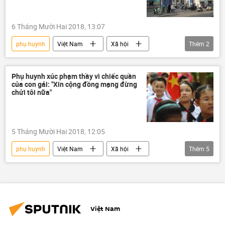
6 Tháng Mười Hai 2018, 13:07
phụ huynh
Việt Nam
Xã hội
Thêm
2
Hà Nội
tát học sinh
Phụ huynh xúc phạm thầy vì chiếc quần
của con gái: "Xin cộng đồng mạng đừng
chửi tôi nữa"
5 Tháng Mười Hai 2018, 12:05
phụ huynh
Việt Nam
Xã hội
Thêm
5
Bạc Liêu
xúc phạm
thầy giáo
quần short
quần đùi
Việt Nam