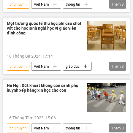
phụ huynh
Việt Nam
thông tin
Thêm
3
giáo dục
học sinh
trường học
Một trường quốc tế thu học phí cao chót
vót cho học sinh nghỉ học vì giáo viên
đình công
18 Tháng Ba 2024, 17:14
phụ huynh
Việt Nam
giáo dục
Thêm
3
Bộ Giáo dục và Đào Tạo
trường học
học sinh
Hà Nội: Dứt khoát không còn cảnh phụ
huynh xếp hàng xin học cho con
16 Tháng Tám 2023, 15:06
phụ huynh
Việt Nam
thông tin
Thêm
3