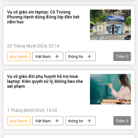
Pháp luật
thông tin
Quân sự
Đắk Lắk
Vụ cô giáo xin laptop: Cô Trương
Phương Hạnh dừng đứng lớp đến hết
năm học
20 Tháng Mười 2024, 02:14
phụ huynh
Việt Nam
thông tin
Thêm
5
giáo dục
giáo viên
học sinh
mạng xã hội
Xã hội
Vụ cô giáo đòi phụ huynh hỗ trợ mua
laptop: Kiên quyết xử lý, không bao che
sai phạm
1 Tháng Mười 2024, 14:20
phụ huynh
Việt Nam
thông tin
Thêm
5
giáo dục
giáo viên
học sinh