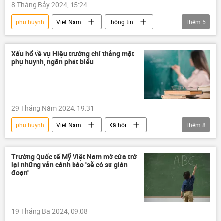
8 Tháng Bảy 2024, 15:24
phụ huynh
Việt Nam
thông tin
Thêm
5
giới tính
Trẻ em
dân số
Điều tra dân số
già hóa dân số
Xấu hổ về vụ Hiệu trưởng chỉ thẳng mặt
phụ huynh, ngăn phát biểu
29 Tháng Năm 2024, 19:31
phụ huynh
Việt Nam
Xã hội
Thêm
8
hiệu trưởng
Thế giới
Quảng Bình
trường mầm non
học sinh
Trường Quốc tế Mỹ Việt Nam mở cửa trở
lại những vẫn cảnh báo "sẽ có sự gián
giáo dục
đào tạo
đoạn"
Bộ Giáo dục và Đào Tạo
19 Tháng Ba 2024, 09:08