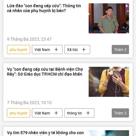
Lừa đảo "con đang cấp cứu": Thông tin
cá nhân của phụ huynh bị bán?
9 Tháng Ba 2023, 23:47
phụ huynh
Việt Nam
Xã hội
Thêm
3
lừa đảo
công an TP.HCM
điều tra
Vụ "con đang cấp cứu tại Bệnh viện Chợ
Rẫy": Sở Giáo dục TP.HCM chỉ đạo khẩn
7 Tháng Ba 2023, 10:15
phụ huynh
Việt Nam
thông tin
Thêm
3
lừa đảo
Trẻ em
giáo dục
Vụ tìm 579 nhân viên y tế không cho con