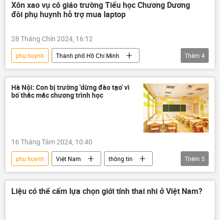
mạng xã hội
Xã hội
Xôn xao vụ cô giáo trường Tiểu học Chương Dương
đòi phụ huynh hỗ trợ mua laptop
28 Tháng Chín 2024, 16:12
phụ huynh
Thành phố Hồ Chí Minh
Thêm
4
cô giáo
thông tin
Việt Nam
trường học
Hà Nội: Con bị trường 'dừng đào tạo' vì
bố thắc mắc chương trình học
16 Tháng Tám 2024, 10:40
phụ huynh
Việt Nam
thông tin
Thêm
5
giáo dục
Bộ Giáo dục và Đào Tạo
Xã hội
học sinh
giáo viên
Liệu có thể cấm lựa chọn giới tính thai nhi ở Việt Nam?