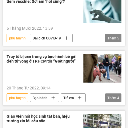
tiêm vaccine: Sở làm "hơi căng"?
5 Tháng Mười 2022, 13:59
phụ huynh
Đại dịch COVID-19
Thêm
5
Covid-19 tại Việt Nam
thông tin
y tế
Việt Nam
Vaccine
Truy tố bị can trong vụ bạo hành bé gái
đến tử vong ở TP.HCM tội “Giết người”
20 Tháng Tư 2022, 09:14
phụ huynh
Bạo hành
Trẻ em
Thêm
4
Thành phố Hồ Chí Minh
đánh đập
tội phạm
Xã hội
Giáo viên nói học sinh tát bạn, hiệu
trưởng xin lỗi sâu sắc