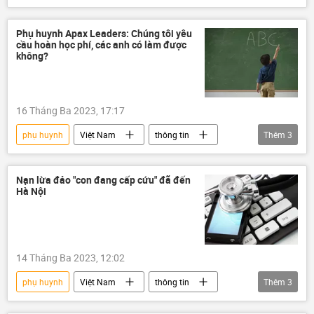
giáo dục
Bộ Giáo dục và Đào Tạo
Trẻ em
Phụ huynh Apax Leaders: Chúng tôi yêu
cầu hoàn học phí, các anh có làm được
không?
16 Tháng Ba 2023, 17:17
phụ huynh
Việt Nam
thông tin
Thêm
3
tiếng Anh
học phí
giáo dục
Nạn lừa đảo "con đang cấp cứu" đã đến
Hà Nội
14 Tháng Ba 2023, 12:02
phụ huynh
Việt Nam
thông tin
Thêm
3
lừa đảo
học sinh
trường học