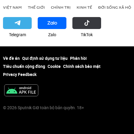
VIỆT NAM
THẾ GIỚI
CHÍNH TRỊ
KINH TẾ
ĐỜI SỐNG XÃ HỘI
Telegram
Zalo
ТikТоk
Về đề án
Qui định sử dụng tư liệu
Phản hồi
Tiêu chuẩn cộng đồng
Cookie
Chính sách bảo mật
Privacy Feedback
© 2026 Sputnik Giữ toàn bộ bản quyền. 18+