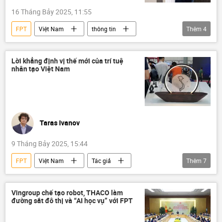
16 Tháng Bảy 2025, 11:55
FPT
Việt Nam
thông tin
Thêm
4
Bộ Công an Việt Nam
vốn
Ủy ban Quản lý vốn nhà nước
Lời khẳng định vị thế mới của trí tuệ
nhân tạo Việt Nam
doanh nghiệp
Taras Ivanov
9 Tháng Bảy 2025, 15:44
FPT
Việt Nam
Tác giả
Thêm
7
Quan điểm-Ý kiến
công nghệ
Khoa học và công nghệ
giáo dục
Vingroup chế tạo robot, THACO làm
đường sắt đô thị và “AI học vụ” với FPT
AI
trí tuệ nhân tạo
doanh nghiệp