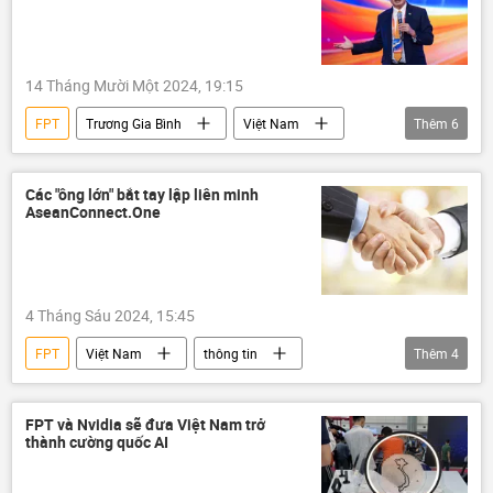
14 Tháng Mười Một 2024, 19:15
FPT
Trương Gia Bình
Việt Nam
Thêm
6
Kinh doanh
AI
Thế giới
Chính trị
thông tin
Kinh tế
Các "ông lớn" bắt tay lập liên minh
AseanConnect.One
4 Tháng Sáu 2024, 15:45
FPT
Việt Nam
thông tin
Thêm
4
viễn thông
hợp tác
ASEAN
doanh nghiệp
FPT và Nvidia sẽ đưa Việt Nam trở
thành cường quốc AI