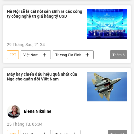
khởi tố
Pháp luật
Xã hội
Hồ Chí Minh
Võ Nguyên Giáp
Hà Nội sẽ là cái nôi sản sinh ra các công
ty công nghệ trị giá hàng tỷ USD
29 Tháng Sáu, 21:34
FPT
Việt Nam
Trương Gia Bình
Thêm
6
Hà Nội
Samsung
doanh nghiệp
AI
Thế giới
công nghệ
Máy bay chiến đấu hiệu quả nhất của
Nga cho quân đội Việt Nam
Elena Nikulina
25 Tháng Tư, 06:04