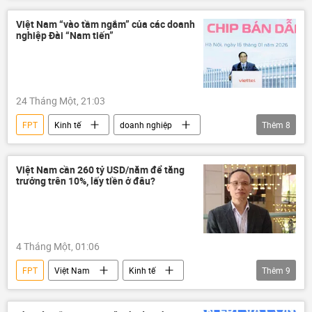
Kinh tế
doanh nghiệp
Kinh doanh
doanh nhân
Viettel
chip điện tử
Việt Nam “vào tầm ngắm” của các doanh
nghiệp Đài “Nam tiến”
công nghệ
24 Tháng Một, 21:03
FPT
Kinh tế
doanh nghiệp
Thêm
8
Việt Nam
Đài Loan
Viettel
FDI
chip điện tử
công nghệ
Việt Nam cần 260 tỷ USD/năm để tăng
trưởng trên 10%, lấy tiền ở đâu?
Công nghiệp
Phạm Minh Chính
4 Tháng Một, 01:06
FPT
Việt Nam
Kinh tế
Thêm
9
thông tin
Chính trị
doanh nghiệp
GDP
FDI
BIDV
Vingroup