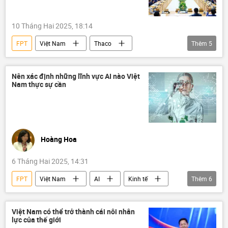
10 Tháng Hai 2025, 18:14
FPT
Việt Nam
Thaco
Thêm
5
Vingroup
doanh nghiệp
GDP
Kinh tế
Phạm Minh Chính
Nên xác định những lĩnh vực AI nào Việt
Nam thực sự cần
Chính trị
Hoàng Hoa
6 Tháng Hai 2025, 14:31
FPT
Việt Nam
AI
Kinh tế
Thêm
6
Kinh doanh
trí tuệ nhân tạo
thị trường chứng khoán
Thế giới
Việt Nam có thể trở thành cái nôi nhân
lực của thế giới
Quan điểm-Ý kiến
Tác giả