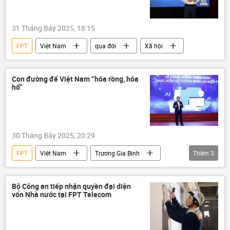
31 Tháng Bảy 2025, 18:15
FPT
Việt Nam
qua đời
Xã hội
Con đường để Việt Nam “hóa rồng, hóa
hổ”
30 Tháng Bảy 2025, 20:29
FPT
Việt Nam
Trương Gia Bình
Thêm
3
Kinh tế
AI
chuyên gia
Bộ Công an tiếp nhận quyền đại diện
vốn Nhà nước tại FPT Telecom