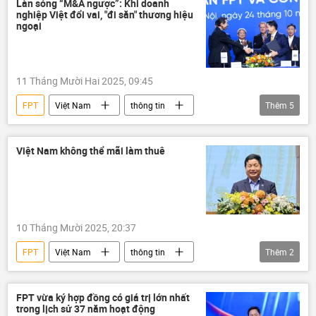
Làn sóng “M&A ngược”: Khi doanh
nghiệp Việt đổi vai, "đi săn" thương hiệu
Viettel
PVN
ngân hàng
ngoại
11 Tháng Mười Hai 2025, 09:45
FPT
Việt Nam
thông tin
Thêm
5
Kinh doanh
nhập khẩu
xuất nhập khẩu
Vinamilk
Việt Nam không thể mãi làm thuê
Masan Group
10 Tháng Mười 2025, 20:37
FPT
Việt Nam
thông tin
Thêm
2
Kinh tế
Kinh doanh
doanh nghiệp
FPT vừa ký hợp đồng có giá trị lớn nhất
trong lịch sử 37 năm hoạt động