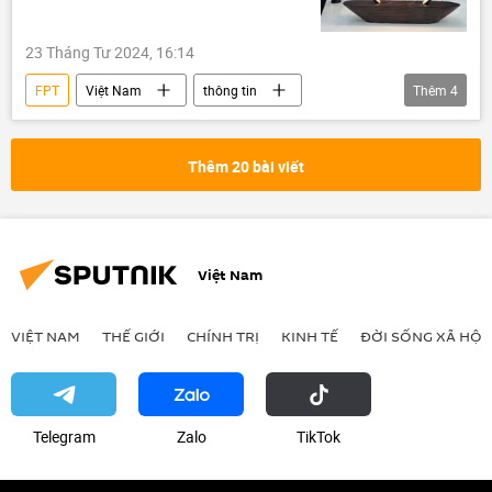
23 Tháng Tư 2024, 16:14
FPT
Việt Nam
thông tin
Thêm
4
doanh nghiệp
công nghệ
Khoa học và công nghệ
AI
Thêm 20 bài viết
Việt Nam
VIỆT NAM
THẾ GIỚI
CHÍNH TRỊ
KINH TẾ
ĐỜI SỐNG XÃ HỘI
Telegram
Zalo
ТikТоk