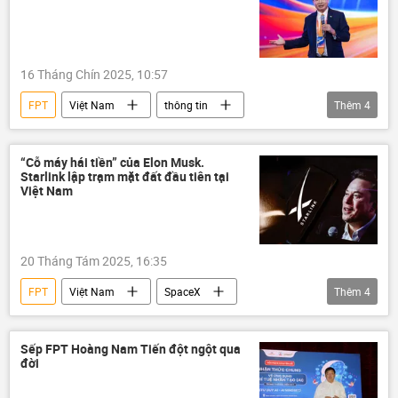
16 Tháng Chín 2025, 10:57
FPT
Việt Nam
thông tin
Thêm
4
công nghệ
Khoa học và công nghệ
tài sản
hợp tác
“Cỗ máy hái tiền” của Elon Musk.
Starlink lập trạm mặt đất đầu tiên tại
Việt Nam
20 Tháng Tám 2025, 16:35
FPT
Việt Nam
SpaceX
Thêm
4
Thành phố Hồ Chí Minh
Internet
vệ tinh
Đông Nam Á
Sếp FPT Hoàng Nam Tiến đột ngột qua
đời