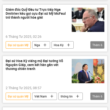
Hoa Kỳ
Bộ Ngoại giao Hoa Kỳ
quan hệ quốc tế
đại sứ
đại sứ Mỹ
Giám đốc Quỹ Đầu tư Trực tiếp Nga
Dmitriev kêu gọi cựu đại sứ Mỹ McFaul
trở thành người hòa giải
6 Tháng Tư 2025, 02:26
Đại sứ quán Mỹ
Nga
Hoa Kỳ
Thêm
6
Ukraina
đại sứ quán
Thế giới
Chính trị
Kinh tế
Donald Trump
Đại sứ Hoa Kỳ viếng mộ Đại tướng Võ
Nguyên Giáp, cam kết hàn gắn vết
thương chiến tranh
2 Tháng Tư 2025, 08:57
Đại sứ quán Mỹ
Việt Nam
thông tin
Thêm
6
Hoa Kỳ
đại sứ
chiến tranh