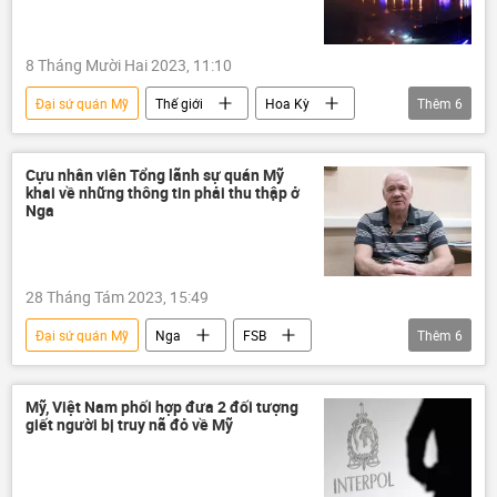
kiểm soát
chính quyền
8 Tháng Mười Hai 2023, 11:10
Đại sứ quán Mỹ
Thế giới
Hoa Kỳ
Thêm
6
Iraq
Baghdad
tên lửa
Thời sự
tấn công
Shiite
Cựu nhân viên Tổng lãnh sự quán Mỹ
khai về những thông tin phải thu thập ở
Nga
28 Tháng Tám 2023, 15:49
Đại sứ quán Mỹ
Nga
FSB
Thêm
6
Hoa Kỳ
Vladivostok
thông tin
tội phạm
Bộ Ngoại giao Mỹ
Mỹ, Việt Nam phối hợp đưa 2 đối tượng
giết người bị truy nã đỏ về Mỹ
Thế giới