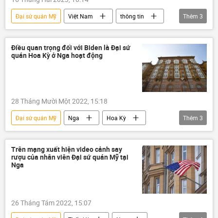
Đại sứ quán Mỹ
Việt Nam
thông tin
Thêm
3
Hoa Kỳ
Kinh tế
năng lượng
Điều quan trọng đối với Biden là Đại sứ
quán Hoa Kỳ ở Nga hoạt động
28 Tháng Mười Một 2022, 15:18
Đại sứ quán Mỹ
Nga
Hoa Kỳ
Thêm
3
Joe Biden
hợp tác
Chính trị
Trên mạng xuất hiện video cảnh say
rượu của nhân viên Đại sứ quán Mỹ tại
Nga
26 Tháng Tám 2022, 15:07