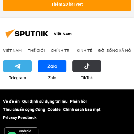
Thêm 20 bài viết
Việt Nam
VIỆT NAM
THẾ GIỚI
CHÍNH TRỊ
KINH TẾ
ĐỜI SỐNG XÃ HỘI
Telegram
Zalo
ТikТоk
Về đề án
Qui định sử dụng tư liệu
Phản hồi
Tiêu chuẩn cộng đồng
Cookie
Chính sách bảo mật
Privacy Feedback