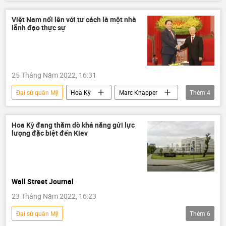
Chiến dịch quân sự đặc biệt tại Ukraina
Cuộc khủng hoảng ở Ukraina
Ukraina
Việt Nam nổi lên với tư cách là một nhà
lãnh đạo thực sự
Hoa Kỳ
Quân sự
Chính trị
tên lửa
HIMARS
25 Tháng Năm 2022, 16:31
Đại sứ quán Mỹ
Hoa Kỳ
Marc Knapper
Thêm
4
Việt Nam
ASEAN
đại sứ
Biển Hoa Đông
Hoa Kỳ đang thăm dò khả năng gửi lực
lượng đặc biệt đến Kiev
Wall Street Journal
23 Tháng Năm 2022, 16:23
Đại sứ quán Mỹ
Thêm
6