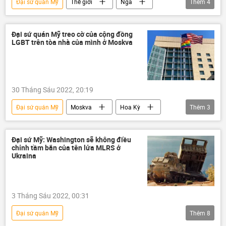
Đại sứ quán Mỹ
Thế giới
Nga
Thêm
4
Thời sự
Hoa Kỳ
say rượu
Bộ Ngoại giao Nga
Đại sứ quán Mỹ treo cờ của cộng đồng
LGBT trên tòa nhà của mình ở Moskva
30 Tháng Sáu 2022, 20:19
Đại sứ quán Mỹ
Moskva
Hoa Kỳ
Thêm
3
Nga
Xã hội
Chính trị
Đại sứ Mỹ: Washington sẽ không điều
chỉnh tầm bắn của tên lửa MLRS ở
Ukraina
3 Tháng Sáu 2022, 00:31
Đại sứ quán Mỹ
Thêm
8