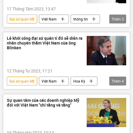
17 Tháng Tám 2023, 13:47
Đại sứ quán Mỹ
Việt Nam
thông tin
Thêm
3
Bộ Công an Việt Nam
tội phạm
Pháp luật
Lễ khởi công đại sứ quán tỉ đô sẽ diễn ra
nhân chuyến thăm Việt Nam của ông
Blinken
12 Tháng Tư 2023, 17:21
Đại sứ quán Mỹ
Việt Nam
Hoa Kỳ
Thêm
4
ngoại giao
Bộ Ngoại giao Việt Nam
Bộ Ngoại giao Mỹ
Chính trị
Sự quan tâm của các doanh nghiệp Mỹ
đối với Việt Nam "chỉ tăng và tăng"
16 Tháng Hai 2023, 10:14