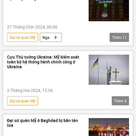
Kinh tế
thuế
27 Tháng Chín 2024, 00:46
Đại sứ quán Mỹ
Nga
Thêm
11
MIA Rossiya Segodnya
RT
Sputnik
Hoa Kỳ
Thế giới
Cựu Thủ tướng Ukraina: Mỹ kiểm soát
toàn bộ hệ thống hành chính công ở
thông tin
phương Tây
Chính trị
Ukraina
trừng phạt
Các biện pháp trừng phạt chống Nga
2 Tháng Hai 2024, 15:56
Margarita Simonyan
Đại sứ quán Mỹ
Thêm
8
Chiến dịch quân sự đặc biệt tại Ukraina
Cuộc khủng hoảng ở Ukraina
Ukraina
Đại sứ quán Mỹ ở Baghdad bị bắn tên
lửa
Thế giới
Chính trị
Hoa Kỳ