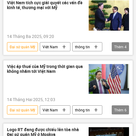
chiến tranh Việt Nam
ngoại giao
Việt Nam tích cực giải quyết các vấn đề
kinh tế, thương mại với Mỹ
Chính trị
14 Tháng Ba 2025, 09:20
Đại sứ quán Mỹ
Việt Nam
thông tin
Thêm
4
Hoa Kỳ
Phạm Minh Chính
đại sứ
Chính phủ
Việc áp thuế của Mỹ trong thời gian qua
không nhắm tới Việt Nam
14 Tháng Hai 2025, 12:03
Đại sứ quán Mỹ
Việt Nam
thông tin
Thêm
6
Hoa Kỳ
ngoại giao
Bộ Ngoại giao Việt Nam
đại sứ
Logo RT đang được chiếu lên tòa nhà
Đại sứ quán Mỹ ở Moskva