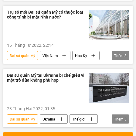
Chiến dịch quân sự đặc biệt tại Ukraina
Cuộc khủng hoảng ở Ukraina
Ukraina
Trụ sở mới Đại sứ quán Mỹ có thuộc loại
công trình bí mật Nhà nước?
Hoa Kỳ
Báo chí thế giới
xung đột
16 Tháng Tư 2022, 22:14
Đại sứ quán Mỹ
Việt Nam
Hoa Kỳ
Thêm
3
Bộ Xây dựng
Pháp luật
Hà Nội
Đại sứ quán Mỹ tại Ukraina bị chế giễu vì
một trò đùa không phù hợp
23 Tháng Hai 2022, 01:35
Đại sứ quán Mỹ
Ukraina
Thế giới
Thêm
3
mạng xã hội
Twitter
Hoa Kỳ