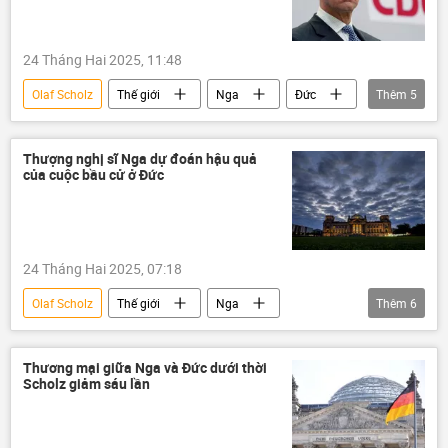
quân đội
Châu Âu
Cuộc khủng hoảng ở Ukraina
24 Tháng Hai 2025, 11:48
Olaf Scholz
Thế giới
Nga
Đức
Thêm
5
Ukraina
bầu cử
Quân sự
Hoa Kỳ
Friedrich Merz
Thượng nghị sĩ Nga dự đoán hậu quả
của cuộc bầu cử ở Đức
24 Tháng Hai 2025, 07:18
Olaf Scholz
Thế giới
Nga
Thêm
6
Alexei Pushkov
Đức
bầu cử
NATO
Ukraina
Friedrich Merz
Thương mại giữa Nga và Đức dưới thời
Scholz giảm sáu lần