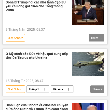
Friedrich Merz
Donald Trump nói các nhà lãnh đạo EU
yêu cầu ông gọi điện cho Tổng thống
Putin
5 Tháng Năm 2025, 05:37
Olaf Scholz
Thêm
10
Chiến dịch quân sự đặc biệt tại Ukraina
Thế giới
Donald Trump
Ở Mỹ cảnh báo Đức về hậu quả cung cấp
tên lửa Taurus cho Ukraina
Vladimir Putin
EU
Nga
Hoa Kỳ
Châu Âu
Ukraina
Emmanuel Macron
đàm phán
15 Tháng Tư 2025, 08:47
Olaf Scholz
Thế giới
Ukraina
Thêm
7
Đức
Quân sự
tên lửa
Chiến dịch quân sự đặc biệt tại Ukraina
Bình luận của Scholz về cuộc nói chuyện
giữa ông Putin và Trump làm cộng đồng