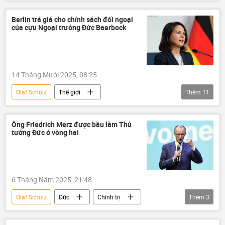
Chiến dịch quân sự đặc biệt tại Ukraina
Thế giới
Ukraina
Nga
Berlin trả giá cho chính sách đối ngoại
của cựu Ngoại trưởng Đức Baerbock
xung đột
xung đột quân sự
Emmanuel Macron
Đức
Pháp
Vladimir Zelensky
14 Tháng Mười 2025, 08:25
Olaf Scholz
Thế giới
Thêm
11
Annalena Baerbock
Đức
Chính sách
Gaza
Trung Đông
Ông Friedrich Merz được bầu làm Thủ
tướng Đức ở vòng hai
Israel
Palestine
Friedrich Merz
Ai Cập
Hoa Kỳ
Donald Trump
Vòng xoáy căng thẳng mới ở Trung Đông
6 Tháng Năm 2025, 21:48
Olaf Scholz
Đức
Chính trị
Thêm
3
Thế giới
Quốc hội Đức