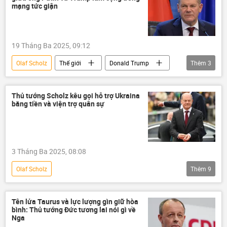
Nga
viện trợ quân sự
mạng tức giận
Cuộc khủng hoảng ở Ukraina
19 Tháng Ba 2025, 09:12
Olaf Scholz
Thế giới
Donald Trump
Thêm
3
Vladimir Putin
Nga
Hoa Kỳ
Thủ tướng Scholz kêu gọi hỗ trợ Ukraina
bằng tiền và viện trợ quân sự
3 Tháng Ba 2025, 08:08
Olaf Scholz
Thêm
9
Chiến dịch quân sự đặc biệt tại Ukraina
Thế giới
Ukraina
Nga
Tên lửa Taurus và lực lượng gìn giữ hòa
bình: Thủ tướng Đức tương lai nói gì về
Đức
viện trợ quân sự
viện trợ
Nga