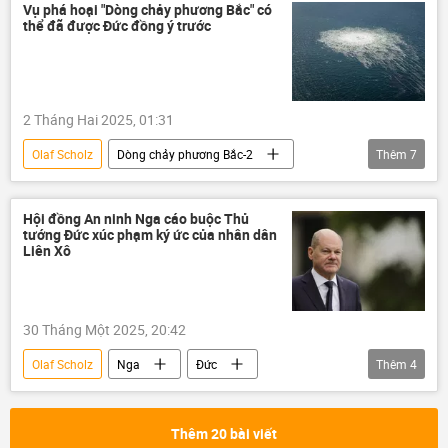
Nga
Trung Quốc
Vụ phá hoại "Dòng chảy phương Bắc" có
thể đã được Đức đồng ý trước
2 Tháng Hai 2025, 01:31
Olaf Scholz
Dòng chảy phương Bắc-2
Thêm
7
Vụ nổ “Dòng chảy phương Bắc”
Thế giới
Hoa Kỳ
Nga
Đức
Hội đồng An ninh Nga cáo buộc Thủ
tướng Đức xúc phạm ký ức của nhân dân
Chính trị
Joe Biden
Liên Xô
30 Tháng Một 2025, 20:42
Olaf Scholz
Nga
Đức
Thêm
4
Hội đồng An ninh Nga
Liên Xô
Thế giới
thông tin
Thêm 20 bài viết