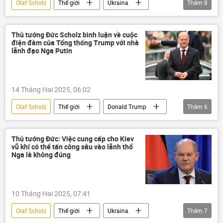
Olaf Scholz
Thế giới
Ukraina
Thêm
8
Nga
Châu Âu
Vladimir Putin
EU
viện trợ quân sự
đàm phán
Thủ tướng Đức Scholz bình luận về cuộc
điện đàm của Tổng thống Trump với nhà
Chiến dịch quân sự đặc biệt tại Ukraina
lãnh đạo Nga Putin
Hoa Kỳ
14 Tháng Hai 2025, 06:02
Olaf Scholz
Thế giới
Donald Trump
Thêm
6
Vladimir Putin
Nga
Ukraina
Hoa Kỳ
Đức
Châu Âu
Thủ tướng Đức: Việc cung cấp cho Kiev
vũ khí có thể tấn công sâu vào lãnh thổ
Nga là không đúng
10 Tháng Hai 2025, 07:41
Olaf Scholz
Thế giới
Ukraina
Thêm
7