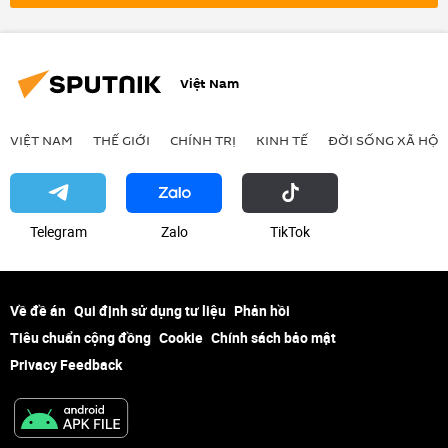
Việt Nam
VIỆT NAM
THẾ GIỚI
CHÍNH TRỊ
KINH TẾ
ĐỜI SỐNG XÃ HỘI
Telegram
Zalo
ТikТоk
Về đề án
Qui định sử dụng tư liệu
Phản hồi
Tiêu chuẩn cộng đồng
Cookie
Chính sách bảo mật
Privacy Feedback