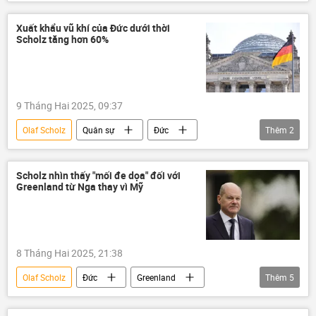
Nga
Đức
NATO
Quân sự
bầu cử
Xuất khẩu vũ khí của Đức dưới thời
Scholz tăng hơn 60%
Chiến dịch quân sự đặc biệt tại Ukraina
Cuộc khủng hoảng ở Ukraina
9 Tháng Hai 2025, 09:37
Olaf Scholz
Quân sự
Đức
Thêm
2
Thế giới
xuất khẩu vũ khí
Scholz nhìn thấy "mối đe dọa" đối với
Greenland từ Nga thay vì Mỹ
8 Tháng Hai 2025, 21:38
Olaf Scholz
Đức
Greenland
Thêm
5
Thế giới
Chính trị
NATO