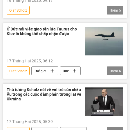
18 Tháng Hai 2025, 09:17
Olaf Scholz
Thêm
5
Chiến dịch quân sự đặc biệt tại Ukraina
Thế giới
Ukraina
viện trợ
Ở Đức nói việc giao tên lửa Taurus cho
Kiev là không thể chấp nhận được
Nga
Đức
17 Tháng Hai 2025, 06:12
Olaf Scholz
Thế giới
Đức
Thêm
6
tên lửa
Quân sự
Nga
Ukraina
Thủ tướng Scholz nói về vai trò của châu
Âu trong các cuộc đàm phán tương lai về
Chiến dịch quân sự đặc biệt tại Ukraina
Ukraina
Vladimir Putin
Donald Trump
17 Tháng Hai 2025, 05:39