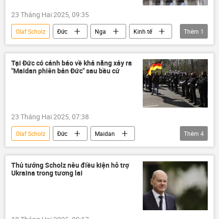
23 Tháng Hai 2025, 09:35
Olaf Scholz
Đức
Nga
Kinh tế
Thêm
1
Thế giới
Tại Đức có cảnh báo về khả năng xảy ra
"Maidan phiên bản Đức" sau bầu cử
23 Tháng Hai 2025, 07:38
Olaf Scholz
Đức
Maidan
Thêm
4
Chính trị
Thế giới
Xã hội
bầu cử
Thủ tướng Scholz nêu điều kiện hỗ trợ
Ukraina trong tương lai