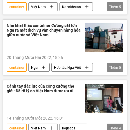
container
Việt Nam
Kazakhstan
Thêm
5
Trung Quốc
logistics
đường sắt
ASEAN
quan hệ thương mại
Nhà khai thác container đường sắt lớn
Nga ra mắt dịch vụ vận chuyển hàng hóa
giữa nước và Việt Nam
20 Tháng Mười Hai 2022, 18:25
container
Nga
Hợp tác Nga-Việt
Thêm
5
Việt Nam
Kinh doanh
Kinh tế
đường sắt
vận chuyển
Cánh tay đắc lực của công xưởng thế
giới: Đã rõ lý do Việt Nam được ưu ái
14 Tháng Mười Một 2022, 16:01
container
Việt Nam
logistics
Thêm
4