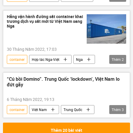
Tác giả
Quan điểm-Ý kiến
Nga
đường sắt
logistics
Hãng vận hành đường sắt container khai
trương dịch vụ sắt mới từ Việt Nam sang
Nga
30 Tháng Năm 2022, 17:03
container
Hợp tác Nga-Việt
Nga
Thêm
2
Việt Nam
Kinh tế
“Cú bồi Domino”. Trung Quốc ‘lockdown’, Việt Nam lo
đứt gãy
6 Tháng Năm 2022, 19:13
container
Việt Nam
Trung Quốc
Thêm
3
Ảnh hưởng về kinh tế-xã hội của đại dịch COVID-19
Kinh tế
xuất nhập khẩu
Thêm 20 bài viết