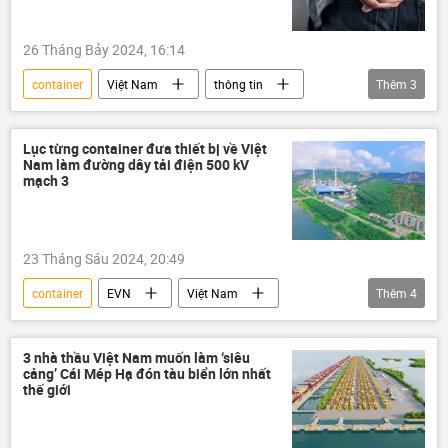
26 Tháng Bảy 2024, 16:14
container
Việt Nam
thông tin
Thêm
3
xe container
tai nạn
gây tai nạn
Lục từng container đưa thiết bị về Việt
Nam làm đường dây tải điện 500 kV
mạch 3
23 Tháng Sáu 2024, 20:49
container
EVN
Việt Nam
Thêm
4
năng lượng
Chính phủ
Kinh tế
Kinh doanh
3 nhà thầu Việt Nam muốn làm ‘siêu
cảng’ Cái Mép Hạ đón tàu biển lớn nhất
thế giới