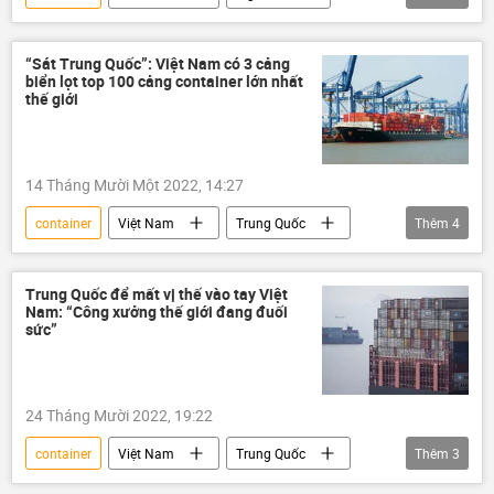
quan hệ thương mại
Kinh tế
FDI
GDP
“Sát Trung Quốc”: Việt Nam có 3 cảng
biển lọt top 100 cảng container lớn nhất
thế giới
14 Tháng Mười Một 2022, 14:27
container
Việt Nam
Trung Quốc
Thêm
4
Cảng biển
Kinh tế
quan hệ thương mại
logistics
Trung Quốc để mất vị thế vào tay Việt
Nam: “Công xưởng thế giới đang đuối
sức”
24 Tháng Mười 2022, 19:22
container
Việt Nam
Trung Quốc
Thêm
3
sản xuất