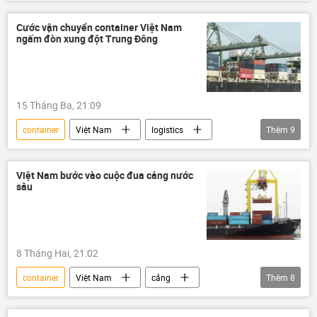
Kinh tế
AI
cảng
Cảng biển
Ngân hàng Nhà nước
Cước vận chuyển container Việt Nam
ngấm đòn xung đột Trung Đông
Ngân hàng Nhà nước VN
Hà Lan
Hải Phòng
logistics
Tô Lâm
Lê Minh Hưng
15 Tháng Ba, 21:09
container
Việt Nam
logistics
Thêm
9
Thế giới
Trung Đông
eo biển Hormuz
Iran
Hoa Kỳ
Việt Nam bước vào cuộc đua cảng nước
sâu
Israel
Kinh tế
nhiên liệu
chi phí
8 Tháng Hai, 21:02
container
Việt Nam
cảng
Thêm
8
Cảng biển
logistics
Kinh tế