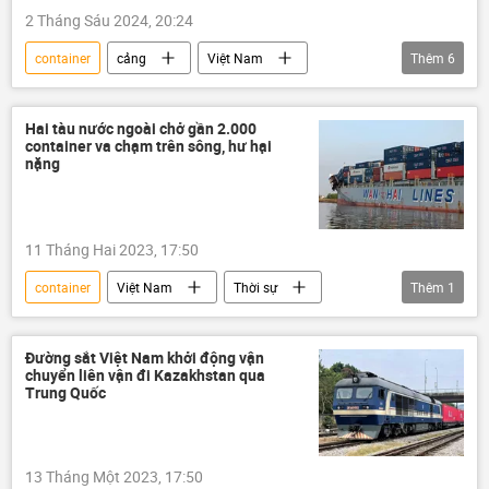
2 Tháng Sáu 2024, 20:24
container
cảng
Việt Nam
Thêm
6
Kinh tế
Kinh doanh
đầu tư
công ty
Bộ Giao thông Vận tải
Hai tàu nước ngoài chở gần 2.000
container va chạm trên sông, hư hại
Bà Rịa-Vũng Tàu
nặng
11 Tháng Hai 2023, 17:50
container
Việt Nam
Thời sự
Thêm
1
Thành phố Hồ Chí Minh
Đường sắt Việt Nam khởi động vận
chuyển liên vận đi Kazakhstan qua
Trung Quốc
13 Tháng Một 2023, 17:50