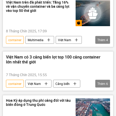
Châu Á
Kinh doanh
thương mại
Việt Nam trên đà phát triển: Tăng 16%
về vận chuyển container và ba cảng lọt
Thành phố Hồ Chí Minh
hàng hóa
vào top 50 thế giới
8 Tháng Chín 2025, 17:09
container
Multimedia
Việt Nam
Thêm
4
cảng
Thế giới
Infographics
Kinh tế
Việt Nam có 3 cảng biển lọt top 100 cảng container
lớn nhất thế giới
7 Tháng Chín 2025, 15:55
container
Việt Nam
Cảng biển
Thêm
6
Thế giới
Kinh tế
logistics
Thành phố Hồ Chí Minh
Hải Phòng
Hoa Kỳ áp dụng thu phí cảng đối với tàu
biển đóng ở Trung Quốc
Bà Rịa-Vũng Tàu