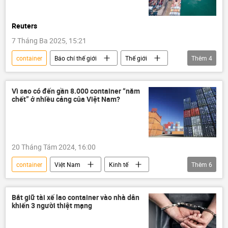
Reuters
7 Tháng Ba 2025, 15:21
container
Báo chí thế giới
Thế giới
Thêm
4
Hoa Kỳ
Trung Quốc
cảng
Donald Trump
Vì sao có đến gần 8.000 container “nằm
chết” ở nhiều cảng của Việt Nam?
20 Tháng Tám 2024, 16:00
container
Việt Nam
Kinh tế
Thêm
6
Kinh doanh
Bộ Tài Chính VN
Hải Phòng
Thành phố Hồ Chí Minh
Bắt giữ tài xế lao container vào nhà dân
khiến 3 người thiệt mạng
Đà Nẵng
Vũng Tàu