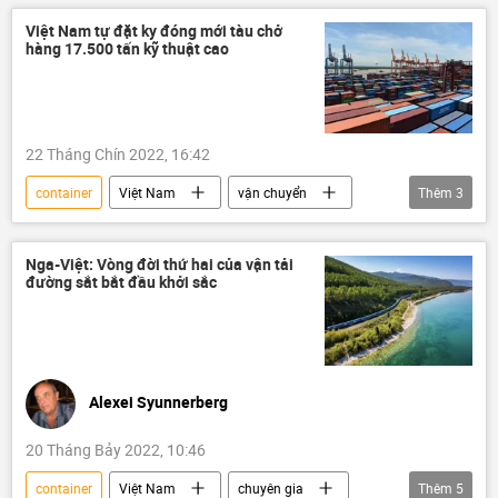
Ảnh hưởng về kinh tế-xã hội của đại dịch COVID-19
Việt Nam tự đặt ky đóng mới tàu chở
hàng 17.500 tấn kỹ thuật cao
Kinh tế
22 Tháng Chín 2022, 16:42
container
Việt Nam
vận chuyển
Thêm
3
logistics
Hải Phòng
Kinh tế
Nga-Việt: Vòng đời thứ hai của vận tải
đường sắt bắt đầu khởi sắc
Alexei Syunnerberg
20 Tháng Bảy 2022, 10:46
container
Việt Nam
chuyên gia
Thêm
5