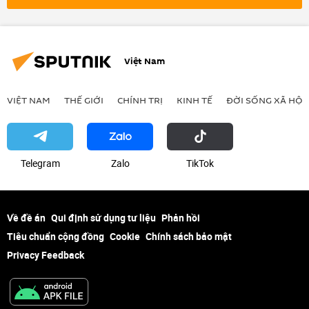
Việt Nam
VIỆT NAM
THẾ GIỚI
CHÍNH TRỊ
KINH TẾ
ĐỜI SỐNG XÃ HỘI
Telegram
Zalo
ТikТоk
Về đề án
Qui định sử dụng tư liệu
Phản hồi
Tiêu chuẩn cộng đồng
Cookie
Chính sách bảo mật
Privacy Feedback