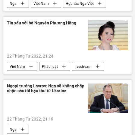
Nga
Việt Nam
Hợp tác Nga-Việt
Quân sự
Bộ Quốc phòng Nga
Army Games
Tin xấu với bà Nguyễn Phương Hằng
Đội tuyển Việt Nam tại Hội thao quân sự quốc tế ARMY-2022
Army Games 2022
ARMY GAMES-2022
22 Tháng Tư 2022, 21:24
Việt Nam
Pháp luật
livestream
công an
Ngoại trưởng Lavrov: Nga sẽ không chấp
nhận các tối hậu thư từ Ukraina
22 Tháng Tư 2022, 21:19
Nga