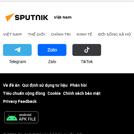
Việt Nam
VIỆT NAM
THẾ GIỚI
CHÍNH TRỊ
KINH TẾ
ĐỜI SỐNG XÃ HỘI
Telegram
Zalo
ТikТоk
Về đề án
Qui định sử dụng tư liệu
Phản hồi
Tiêu chuẩn cộng đồng
Cookie
Chính sách bảo mật
Privacy Feedback