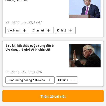
22 Tháng Tư 2022, 17:47
Việt Nam
Chính trị
Kinh tế
Sau khi kết thúc cuộc xung đột ở
Ukraina, thế giới sẽ bị chia cắt
22 Tháng Tư 2022, 17:26
Cuộc khủng hoảng ở Ukraina
Ukraina
Nga
Liên minh châu Âu
Châu Âu
Kinh tế
Chiến tranh Lạnh
Thế giới
Thêm 20 bài viết
EU
phương Tây