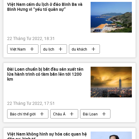
Cuộc khủng hoảng ở Ukraina
Ukraina
Việt Nam cấm du lịch ở đảo Bình Ba và
Bình Hưng vì “yếu tố quân sự”
DNR
LNR
Donbass
Donetsk
Nga
Hoa Kỳ
22 Tháng Tư 2022, 18:31
Việt Nam
du lịch
du khách
Cam Ranh
Đài Loan chuẩn bị bắt đầu sản xuất tên
lửa hành trình có tầm bắn lên tới 1200
km
22 Tháng Tư 2022, 17:51
Báo chí thế giới
Châu Á
Đài Loan
Thế giới
Trung Quốc
tên lửa
Việt Nam không hình sự hóa các quan hệ
dân sự, kinh tế