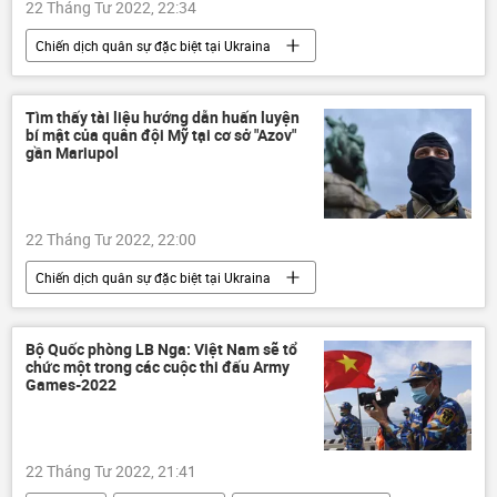
22 Tháng Tư 2022, 22:34
Chiến dịch quân sự đặc biệt tại Ukraina
DNR
LNR
Cuộc khủng hoảng ở Ukraina
Ukraina
Tìm thấy tài liệu hướng dẫn huấn luyện
bí mật của quân đội Mỹ tại cơ sở "Azov"
Donbass
Donetsk
Crưm
gần Mariupol
Nga
Quan điểm-Ý kiến
Thế giới
22 Tháng Tư 2022, 22:00
Chiến dịch quân sự đặc biệt tại Ukraina
Nga
Vladimir Putin
Vladimir Zelensky
Bộ Quốc phòng LB Nga: Việt Nam sẽ tổ
chức một trong các cuộc thi đấu Army
Cuộc khủng hoảng ở Ukraina
Ukraina
Games-2022
DNR
LNR
Donbass
Donetsk
Quân sự
quân đội Mỹ
22 Tháng Tư 2022, 21:41
Mariupol