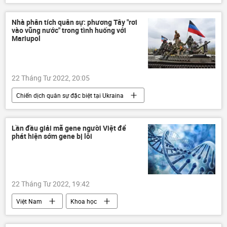
Lê Thị Thu Hằng
Bộ Ngoại giao Việt Nam
đường sắt
Nhà phân tích quân sự: phương Tây "rơi
vào vũng nước" trong tình huống với
Mariupol
22 Tháng Tư 2022, 20:05
Chiến dịch quân sự đặc biệt tại Ukraina
Quan điểm-Ý kiến
Quân đội Nga
Cuộc khủng hoảng ở Ukraina
Ukraina
Lần đầu giải mã gene người Việt để
phát hiện sớm gene bị lỗi
DNR
LNR
Donbass
Donetsk
Nga
Vladimir Putin
Vladimir Zelensky
phương Tây
22 Tháng Tư 2022, 19:42
NATO
Mariupol
Việt Nam
Khoa học
Nhà khoa học
gen