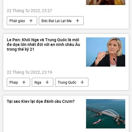
Quân sự
Quân đội Nga
22 Tháng Tư 2022, 23:27
Phật giáo
Đức Đạt Lai Lạt Ma
Thế giới
Le Pen: Khối Nga và Trung Quốc là mối
đe dọa lớn nhất đối với an ninh châu Âu
trong thế kỷ 21
22 Tháng Tư 2022, 23:19
Pháp
Nga
Trung Quốc
cuộc bầu cử tổng thống
NATO
Chính trị
Tại sao Kiev lại dọa đánh cầu Crưm?