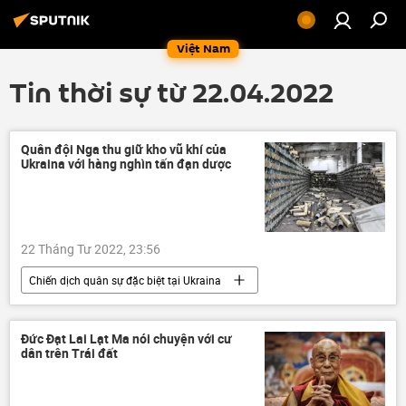
Việt Nam
Tin thời sự từ 22.04.2022
Quân đội Nga thu giữ kho vũ khí của
Ukraina với hàng nghìn tấn đạn dược
22 Tháng Tư 2022, 23:56
Chiến dịch quân sự đặc biệt tại Ukraina
DNR
LNR
Cuộc khủng hoảng ở Ukraina
Ukraina
Đức Đạt Lai Lạt Ma nói chuyện với cư
dân trên Trái đất
Vladimir Zelensky
Nga
Vladimir Putin
Bộ Quốc phòng Nga