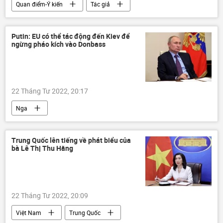
Quan điểm-Ý kiến
Tác giả
Trung Quốc
YouTube
Hồng Kông
Nga
Chính trị
Carrie Lam
Putin: EU có thể tác động đến Kiev để
ngừng pháo kích vào Donbass
22 Tháng Tư 2022, 20:17
Nga
Chiến dịch quân sự đặc biệt tại Ukraina
Vladimir Putin
DNR
LNR
Trung Quốc lên tiếng về phát biểu của
bà Lê Thị Thu Hằng
Donbass
Donetsk
Cuộc khủng hoảng ở Ukraina
Ukraina
Chính trị
Vladimir Zelensky
EU
22 Tháng Tư 2022, 20:09
Việt Nam
Trung Quốc