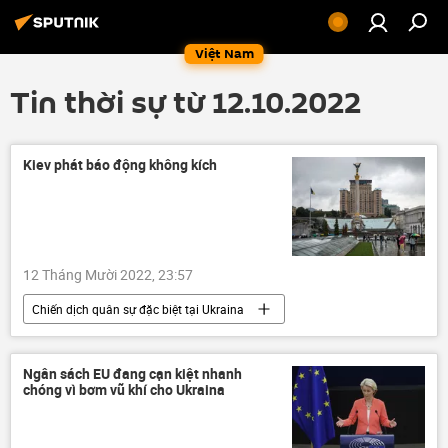
Việt Nam
Tin thời sự từ 12.10.2022
Kiev phát báo động không kích
12 Tháng Mười 2022, 23:57
Chiến dịch quân sự đặc biệt tại Ukraina
Quân sự
Cuộc khủng hoảng ở Ukraina
Ukraina
Nga
quân đội
Ngân sách EU đang cạn kiệt nhanh
chóng vì bơm vũ khí cho Ukraina