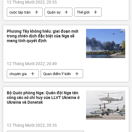
12 Tháng Mười 2022, 20:55
cuộc tập trận
Quân sự
Thế giới
Nga
Trung Quốc
Iran
Hoa Kỳ
Phương Tây không hiểu: giai đoạn mới
trong chiến dịch đặc biệt của Nga sẽ
mang tính quyết định
12 Tháng Mười 2022, 20:49
chuyên gia
Quan điểm-Ý kiến
Chiến dịch quân sự đặc biệt tại Ukraina
Cuộc khủng hoảng ở Ukraina
Ukraina
Bộ Quốc phòng Nga: Quân đội Nga tấn
công các sở chỉ huy của LLVT Ukraina ở
Nga
Quân sự
Quân đội Nga
Ukraina và Donetsk
xung đột quân sự
12 Tháng Mười 2022, 20:35