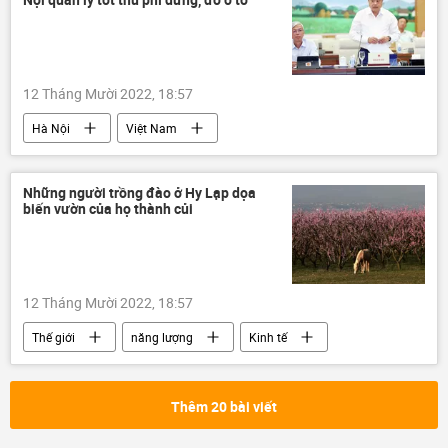
12 Tháng Mười 2022, 18:57
Hà Nội
Việt Nam
UBND Tp.Hà Nội
ô tô điện
Những người trồng đào ở Hy Lạp dọa
biến vườn của họ thành củi
12 Tháng Mười 2022, 18:57
Thế giới
năng lượng
Kinh tế
Hy Lạp
Thêm 20 bài viết