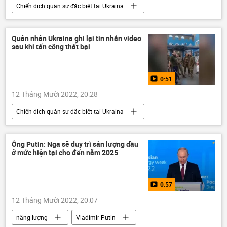
Chiến dịch quân sự đặc biệt tại Ukraina
Nga
Bộ Quốc phòng Nga
Quân sự
Quân đội Nga
Cuộc khủng hoảng ở Ukraina
Quân nhân Ukraina ghi lại tin nhắn video
sau khi tấn công thất bại
Ukraina
Igor Konashenkov
lực lượng vũ trang Nga
0:51
12 Tháng Mười 2022, 20:28
Chiến dịch quân sự đặc biệt tại Ukraina
Cuộc khủng hoảng ở Ukraina
Ukraina
Video từ Ukraina
DNR
Ông Putin: Nga sẽ duy trì sản lượng dầu
ở mức hiện tại cho đến năm 2025
Sáp nhập DNR, LNR, Zaporozhye và Kherson vào Nga
LNR
Donbass
Donetsk
0:57
Nga
Vladimir Putin
12 Tháng Mười 2022, 20:07
năng lượng
Vladimir Putin