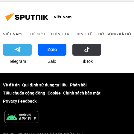
Việt Nam
VIỆT NAM
THẾ GIỚI
CHÍNH TRỊ
KINH TẾ
ĐỜI SỐNG XÃ HỘI
Telegram
Zalo
ТikТоk
Về đề án
Qui định sử dụng tư liệu
Phản hồi
Tiêu chuẩn cộng đồng
Cookie
Chính sách bảo mật
Privacy Feedback