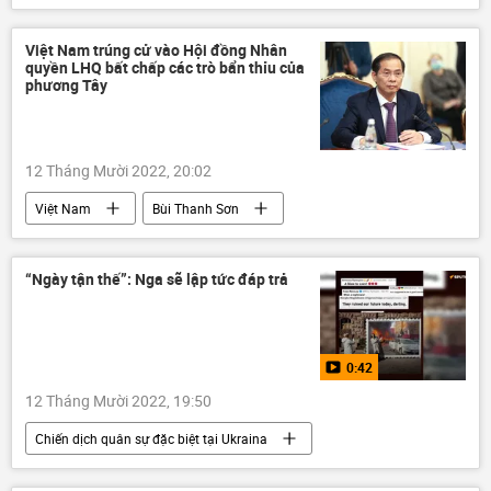
dầu khí
Nga
Chính trị
Việt Nam trúng cử vào Hội đồng Nhân
quyền LHQ bất chấp các trò bẩn thỉu của
phương Tây
12 Tháng Mười 2022, 20:02
Việt Nam
Bùi Thanh Sơn
Liên Hợp Quốc
Bộ Ngoại giao Việt Nam
Hội đồng Nhân quyền LHQ
Chính trị
“Ngày tận thế”: Nga sẽ lập tức đáp trả
0:42
12 Tháng Mười 2022, 19:50
Chiến dịch quân sự đặc biệt tại Ukraina
Cuộc khủng hoảng ở Ukraina
Ukraina