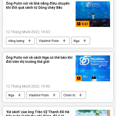
vi phạm
Ông Putin nói về khả năng điều chuyển
khí đốt quá cảnh từ Dòng chảy Bắc
0:47
12 Tháng Mười 2022, 19:03
năng lượng
Vladimir Putin
Nga
Chính trị
Dòng chảy phương Bắc-2
Ông Putin nói về cách Nga có thể bán khí
đốt trên thị trường thế giới
12 Tháng Mười 2022, 19:00
Nga
Vladimir Putin
Chính trị
Kinh tế
năng lượng
‘Kế sách’ của ông Trần Sỹ Thanh để Hà
Nội quản lý tốt thu phí dừng, đỗ ô tô