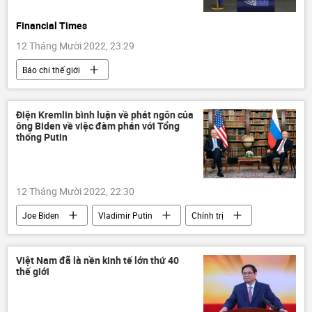
Financial Times
12 Tháng Mười 2022, 23:29
Báo chí thế giới
Chiến dịch quân sự đặc biệt tại Ukraina
EU
Cuộc khủng hoảng ở Ukraina
Ukraina
Điện Kremlin bình luận về phát ngôn của
ông Biden về việc đàm phán với Tổng
viện trợ quân sự
ngân sách
thống Putin
12 Tháng Mười 2022, 22:30
Joe Biden
Vladimir Putin
Chính trị
Điện Kremlin
Nga
Hoa Kỳ
đàm phán
Việt Nam đã là nền kinh tế lớn thứ 40
thế giới