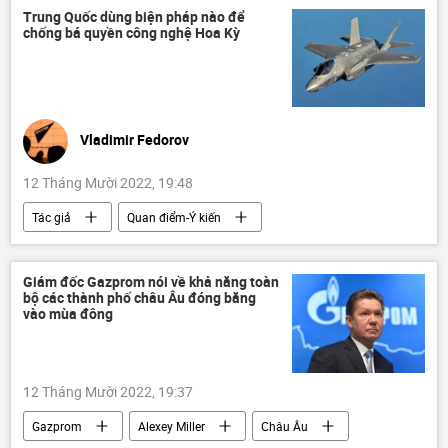
cầu Crưm
Thế giới
Nga
Trung Quốc dùng biện pháp nào để
chống bá quyền công nghệ Hoa Kỳ
Donbass
Bộ Quốc phòng Nga
Kiev
vụ nổ
Video từ Ukraina
Vladimir Fedorov
12 Tháng Mười 2022, 19:48
Tác giả
Quan điểm-Ý kiến
chuyên gia
Trung Quốc
Hoa Kỳ
Quân sự
F-35
trừng phạt
Giám đốc Gazprom nói về khả năng toàn
bộ các thành phố châu Âu đóng băng
vào mùa đông
12 Tháng Mười 2022, 19:37
Gazprom
Alexey Miller
Châu Âu