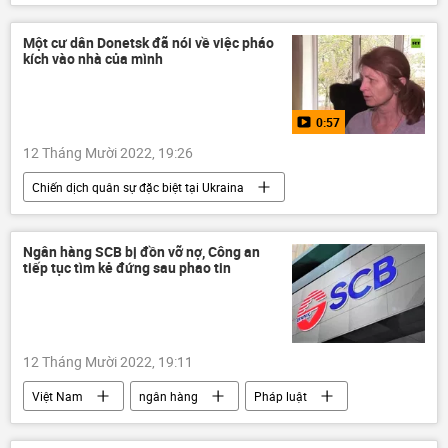
mùa Đông
năng lượng
Nga
dầu khí
Thế giới
Một cư dân Donetsk đã nói về việc pháo
kích vào nhà của mình
Các biện pháp trừng phạt chống Nga
khủng hoảng
0:57
12 Tháng Mười 2022, 19:26
Chiến dịch quân sự đặc biệt tại Ukraina
Cuộc khủng hoảng ở Ukraina
Ukraina
Video từ Ukraina
DNR
Ngân hàng SCB bị đồn vỡ nợ, Công an
tiếp tục tìm kẻ đứng sau phao tin
Sáp nhập DNR, LNR, Zaporozhye và Kherson vào Nga
LNR
Nga
Donbass
Donetsk
12 Tháng Mười 2022, 19:11
Việt Nam
ngân hàng
Pháp luật
công an TP.HCM
Facebook