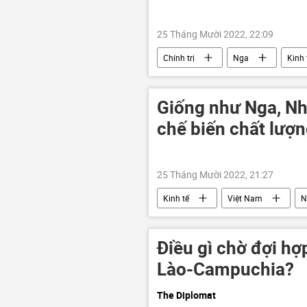
25 Tháng Mười 2022, 22:09
Chính trị
Nga
Kinh 
Giống như Nga, Nh
chế biến chất lượ
25 Tháng Mười 2022, 21:27
Kinh tế
Việt Nam
N
Điều gì chờ đợi hợ
Lào-Campuchia?
The Diplomat