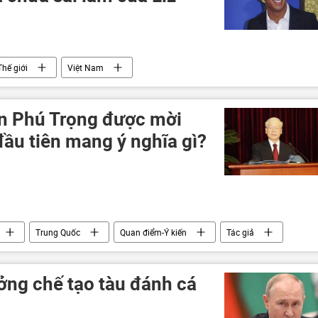
Thế giới
Việt Nam
n Phú Trọng được mời
ầu tiên mang ý nghĩa gì?
Trung Quốc
Quan điểm-Ý kiến
Tác giả
ởng chế tạo tàu đánh cá