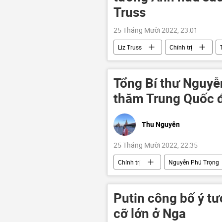
Truss
25 Tháng Mười 2022, 23:01
Liz Truss
Chính trị
Tổng Bí thư Nguyễ
thăm Trung Quốc đ
Thu Nguyễn
25 Tháng Mười 2022, 22:35
Chính trị
Nguyễn Phú Trọng
chuyên gia
Việt Nam
Putin công bố ý tư
cỡ lớn ở Nga