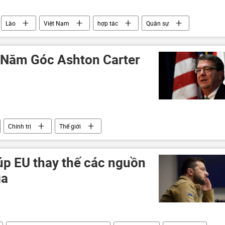
Lào
Việt Nam
hợp tác
Quân sự
 Năm Góc Ashton Carter
Chính trị
Thế giới
úp EU thay thế các nguồn
ga