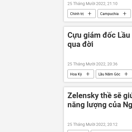
25 Tháng Mười 2022, 21:10
Chính trị
Campuchia
Báo chí thế giới
Cựu giám đốc Lầu
qua đời
25 Tháng Mười 2022, 20:36
Hoa Kỳ
Lầu Năm Góc
Zelensky thề sẽ gi
năng lượng của N
25 Tháng Mười 2022, 20:12