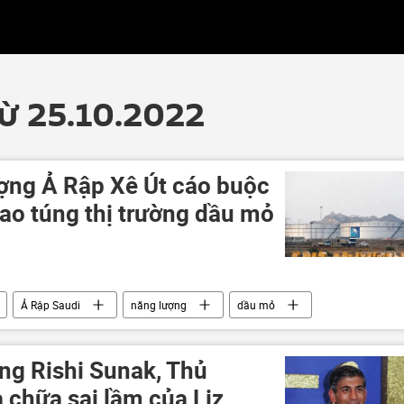
từ 25.10.2022
ợng Ả Rập Xê Út cáo buộc
ao túng thị trường dầu mỏ
Ả Rập Saudi
năng lượng
dầu mỏ
g Rishi Sunak, Thủ
 chữa sai lầm của Liz