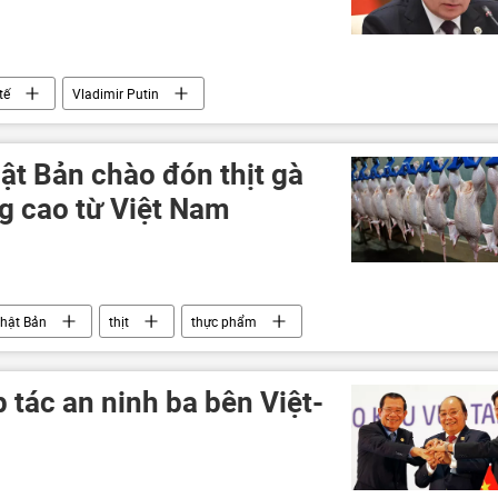
tế
Vladimir Putin
ật Bản chào đón thịt gà
ng cao từ Việt Nam
hật Bản
thịt
thực phẩm
p tác an ninh ba bên Việt-