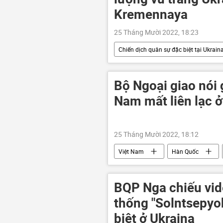
Kremennaya
25 Tháng Mười 2022, 18:23
Chiến dịch quân sự đặc biệt tại Ukrain
Bộ Quốc phòng Nga
Quân sự
lực lượng vũ trang Nga
Bộ Ngoại giao nói 
Nam mất liên lạc 
25 Tháng Mười 2022, 18:12
Việt Nam
Hàn Quốc
BQP Nga chiếu vid
thống "Solntsepyok
biệt ở Ukraina