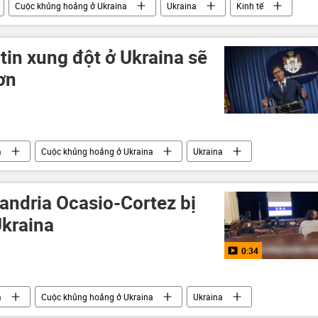
Cuộc khủng hoảng ở Ukraina
Ukraina
Kinh tế
tin xung đột ở Ukraina sẽ
hơn
a
Cuộc khủng hoảng ở Ukraina
Ukraina
erbia
Nga
andria Ocasio-Cortez bị
Ukraina
0:34
a
Cuộc khủng hoảng ở Ukraina
Ukraina