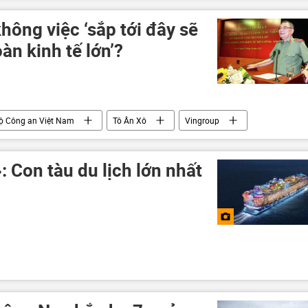
Sáp nhập DNR, LNR, Zaporozhye và Kherson vào Nga
hông việc ‘sắp tới đây sẽ
àn kinh tế lớn’?
ộ Công an Việt Nam
Tô Ân Xô
Vingroup
: Con tàu du lịch lớn nhất