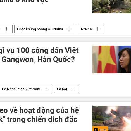
a
Cuộc khủng hoảng ở Ukraina
Ukraina
Nga
Igor Konashenkov
Quân đội Nga
gì vụ 100 công dân Việt
ở Gangwon, Hàn Quốc?
Bộ Ngoại giao Việt Nam
Xã hội
eo về hoạt động của hệ
" trong chiến dịch đặc
0:59