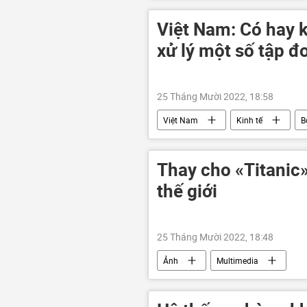
Video từ Ukraina
DNR
LNR
Việt Nam: Có hay k
xử lý một số tập đo
25 Tháng Mười 2022, 18:58
Việt Nam
Kinh tế
B
NovaLand
Thay cho «Titanic»
thế giới
25 Tháng Mười 2022, 18:48
Ảnh
Multimedia