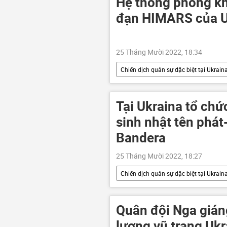
Hệ thống phòng k
đạn HIMARS của U
25 Tháng Mười 2022, 18:34
Chiến dịch quân sự đặc biệt tại Ukrain
Nga
Quân sự
Quân
Bộ Quốc phòng Nga
lực lượ
Tại Ukraina tổ chứ
sinh nhật tên phát
Bandera
25 Tháng Mười 2022, 18:27
Chiến dịch quân sự đặc biệt tại Ukrain
Video từ Ukraina
DNR
LNR
Nga
Quân đội Nga giá
lượng vũ trang Ukr