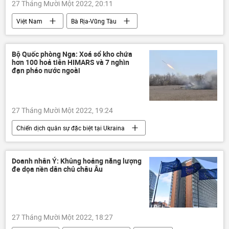
27 Tháng Mười Một 2022, 20:11
Việt Nam
Bà Rịa-Vũng Tàu
Miền Nam VN
dầu mỏ
dự án
năng lượng
Phạm Minh Chính
Bộ Quốc phòng Nga: Xoá sổ kho chứa
hơn 100 hoả tiễn HIMARS và 7 nghìn
Kinh tế
Kinh doanh
đạn pháo nước ngoài
27 Tháng Mười Một 2022, 19:24
Chiến dịch quân sự đặc biệt tại Ukraina
Thế giới
Ukraina
Cuộc khủng hoảng ở Ukraina
Doanh nhân Ý: Khủng hoảng năng lượng
đe dọa nền dân chủ châu Âu
xung đột quân sự
Nga
LNR
DNR
Quân sự
27 Tháng Mười Một 2022, 18:27