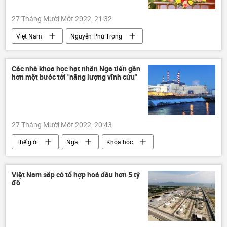
27 Tháng Mười Một 2022, 21:32
Việt Nam
Nguyễn Phú Trọng
Mặt trăng
Chính sách
chiến lược phát triển kinh tế
Các nhà khoa học hạt nhân Nga tiến gần
hơn một bước tới "năng lượng vĩnh cửu"
Đảng Cộng sản Việt Nam
27 Tháng Mười Một 2022, 20:43
Thế giới
Nga
Khoa học
năng lượng
Quan điểm-Ý kiến
nhà máy điện hạt nhân
Việt Nam sắp có tổ hợp hoá dầu hơn 5 tỷ
đô