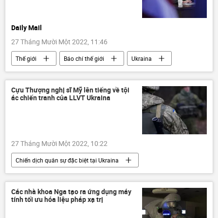
Daily Mail
27 Tháng Mười Một 2022, 11:46
Thế giới
Báo chí thế giới
Ukraina
Cuộc khủng hoảng ở Ukraina
Hoa Kỳ
Kinh tế
Cựu Thượng nghị sĩ Mỹ lên tiếng về tội
ác chiến tranh của LLVT Ukraina
27 Tháng Mười Một 2022, 10:22
Chiến dịch quân sự đặc biệt tại Ukraina
Thế giới
Hoa Kỳ
Ukraina
Cuộc khủng hoảng ở Ukraina
Các nhà khoa Nga tạo ra ứng dụng máy
tính tối ưu hóa liệu pháp xạ trị
xung đột quân sự
Nga