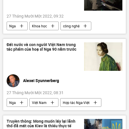
tội ác chiến tranh
27 Tháng Mười Một 2022, 09:32
Nga
Khoa học
công nghệ
bệnh nhân
bệnh ung thư
ung thư
chuyên gia
Quan điểm-Ý kiến
Đất nước và con người Việt Nam trong
tác phẩm của hoạ sĩ Nga 90 năm trước
Alexei Syunnerberg
27 Tháng Mười Một 2022, 08:31
Nga
Việt Nam
Hợp tác Nga-Việt
Quan điểm-Ý kiến
quan hệ quốc tế
Tác giả
Truyền thông: Mong muốn lấy lại lãnh
thổ đã mất của Kiev là thiếu thực tế