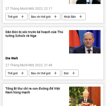
27 Tháng Mười Một 2022, 22:17
Thế giới
Báo chí thế giới
Nhật Bản
Chính trị
Fumio Kishida
tham nhũng
Dân Đức bị sốc trước kế hoạch của Thủ
tướng Scholz về Nga
Die Welt
27 Tháng Mười Một 2022, 21:48
Thế giới
Báo chí thế giới
Đức
Olaf Scholz
Kinh tế
Chính trị
Nga
Các biện pháp trừng phạt chống Nga
Tổng Bí thư chỉ ra con đường để Việt
Nam hùng mạnh
xung đột