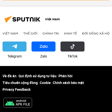
Việt Nam
VIỆT NAM
THẾ GIỚI
CHÍNH TRỊ
KINH TẾ
ĐỜI SỐNG XÃ HỘI
Telegram
Zalo
ТikТоk
Về đề án
Qui định sử dụng tư liệu
Phản hồi
Tiêu chuẩn cộng đồng
Cookie
Chính sách bảo mật
Privacy Feedback