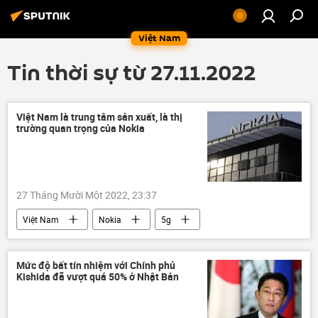
Việt Nam
Tin thời sự từ 27.11.2022
Việt Nam là trung tâm sản xuất, là thị
trường quan trọng của Nokia
27 Tháng Mười Một 2022, 23:37
Việt Nam
Nokia
5g
công nghệ
sản xuất
đầu tư
Kinh tế
Kinh doanh
Mức độ bất tín nhiệm với Chính phủ
Kishida đã vượt quá 50% ở Nhật Bản