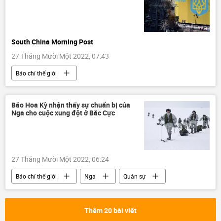
South China Morning Post
27 Tháng Mười Một 2022, 07:43
Báo chí thế giới
Cuộc khủng hoảng ở Ukraina
Ukraina
Nga
xung đột quân sự
Báo Hoa Kỳ nhận thấy sự chuẩn bị của
Nga cho cuộc xung đột ở Bắc Cực
27 Tháng Mười Một 2022, 06:24
Báo chí thế giới
Nga
Quân sự
Hoa Kỳ
Bắc Cực
Thêm 20 bài viết