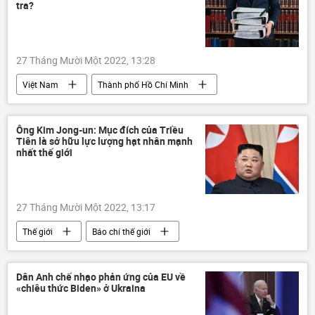
tra?
27 Tháng Mười Một 2022, 13:28
Việt Nam
Thành phố Hồ Chí Minh
công an
vi phạm
Pháp luật
tham nhũng
ma túy
hối lộ
Ông Kim Jong-un: Mục đích của Triều
Tiên là sở hữu lực lượng hạt nhân mạnh
nhất thế giới
27 Tháng Mười Một 2022, 13:17
Thế giới
Báo chí thế giới
Bắc Triều Tiên
vũ khí hạt nhân
Quân sự
tên lửa đạn đạo
Dân Anh chế nhạo phản ứng của EU về
«chiêu thức Biden» ở Ukraina