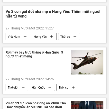
Libya
Iraq
xâm lược
xung đột quân sự
tội ác chiến tranh
Vụ 3 con gái đốt nhà mẹ ở Hưng Yên: Thêm một người
nữa tử vong
27 Tháng Mười Một 2022, 15:27
Việt Nam
Hưng Yên
Thời sự
vụ giết người
đồ chay
cái chết
Rơi máy bay trực thăng ở Hàn Quốc, 5
người thiệt mạng
27 Tháng Mười Một 2022, 14:26
Thế giới
Hàn Quốc
Thời sự
cái chết
rơi máy bay
Máy bay trực thăng
Vụ án 13 cựu cán bộ Công an P.Phú Thọ
Hòa: chuyển lên VKSND Tối cao điều