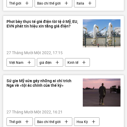
Thế giới
Báo chí thế giới
Italia
năng lượng
khủng hoảng
Các biện pháp trừng phạt chống Nga
Phơi bày thực tế giá điện tồi tệ ở Mỹ, EU,
EVN phát tín hiệu xin tăng giá điện?
Kinh tế
Cuộc khủng hoảng ở Ukraina
27 Tháng Mười Một 2022, 17:15
Việt Nam
giá điện
Kinh tế
năng lượng
EU
EVN
khí đốt
Cuộc khủng hoảng ở Ukraina
Sử gia Mỹ sửa gáy những ai chỉ trích
Nga về «tội ác chính của thế kỷ»
27 Tháng Mười Một 2022, 16:21
Thế giới
Báo chí thế giới
Hoa Kỳ