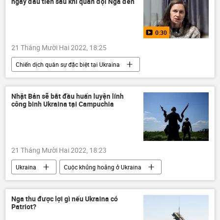
ngày đầu tiên sau khi quân đội Nga đến
0:30
21 Tháng Mười Hai 2022, 18:25
Chiến dịch quân sự đặc biệt tại Ukraina
Video từ Ukraina
Ukraina
Cuộc khủng hoảng ở Ukraina
DNR
Nhật Bản sẽ bắt đầu huấn luyện lính
công binh Ukraina tại Campuchia
Sáp nhập DNR, LNR, Zaporozhye và Kherson vào Nga
LNR
Donbass
Donetsk
Nga
Vladimir Zelensky
21 Tháng Mười Hai 2022, 18:23
Vladimir Putin
Ukraina
Cuộc khủng hoảng ở Ukraina
Báo chí thế giới
huấn luyện
Campuchia
Nhật Bản
Nga thu được lợi gì nếu Ukraina có
Patriot?
Chiến dịch quân sự đặc biệt tại Ukraina