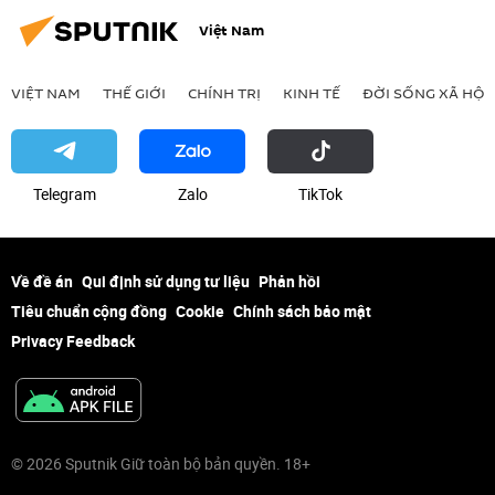
Việt Nam
VIỆT NAM
THẾ GIỚI
CHÍNH TRỊ
KINH TẾ
ĐỜI SỐNG XÃ HỘI
Telegram
Zalo
ТikТоk
Về đề án
Qui định sử dụng tư liệu
Phản hồi
Tiêu chuẩn cộng đồng
Cookie
Chính sách bảo mật
Privacy Feedback
© 2026 Sputnik Giữ toàn bộ bản quyền. 18+