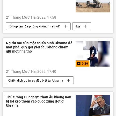
Quân sự
Thế giới
21 Tháng Mười Hai 2022, 17:58
Tổ hợp tên lửa phòng không "Patriot"
Nga
Ukraina
Cuộc khủng hoảng ở Ukraina
Quân sự
chuyên gia
Người mẹ của một chiến binh Ukraina đã
mất phải quỳ gối yêu cầu không chiếm
Quan điểm-Ý kiến
giữ một nhà thờ
Chiến dịch quân sự đặc biệt tại Ukraina
0:39
21 Tháng Mười Hai 2022, 17:40
Chiến dịch quân sự đặc biệt tại Ukraina
Video từ Ukraina
Ukraina
Cuộc khủng hoảng ở Ukraina
DNR
Thủ tướng Hungary: Châu Âu không nên
bị lôi kéo thêm vào cuộc xung đột ở
Sáp nhập DNR, LNR, Zaporozhye và Kherson vào Nga
Ukraina
LNR
Donbass
Donetsk