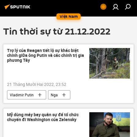
Việt Nam
Tin thời sự từ 21.12.2022
Trợ lý của Reagan tiết lộ sự khác biệt
chính giữa ông Putin và các chính trị gia
phương Tây
21 Tháng Mười Hai 2022, 23:52
Vladimir Putin
Nga
Báo chí thế giới
Ronald Reagan
phương Tây
Mỹ dùng máy bay quân sự để tổ chức
chuyến đi Washington của Zelensky