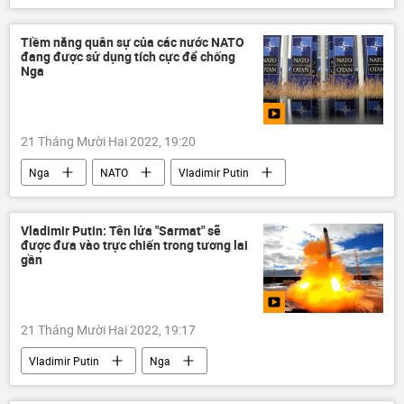
vũ khí hạt nhân
Quân sự
Bộ Quốc phòng Nga
Tiềm năng quân sự của các nước NATO
đang được sử dụng tích cực để chống
Nga
21 Tháng Mười Hai 2022, 19:20
Nga
NATO
Vladimir Putin
Quân sự
Vladimir Putin: Tên lửa "Sarmat" sẽ
được đưa vào trực chiến trong tương lai
gần
21 Tháng Mười Hai 2022, 19:17
Vladimir Putin
Nga
tên lửa Sarmat
tên lửa
Quân sự