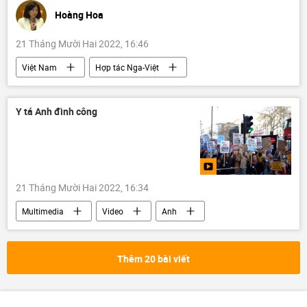
Hoàng Hoa
21 Tháng Mười Hai 2022, 16:46
Việt Nam
Hợp tác Nga-Việt
chiến tranh Việt Nam
Quan điểm-Ý kiến
Tác giả
Điện Biên Phủ
Y tá Anh đình công
Chiến dịch Điện Biên Phủ
Liên Xô
21 Tháng Mười Hai 2022, 16:34
Multimedia
Video
Anh
y tá
đình công
Thế giới
khủng hoảng
Thêm 20 bài viết