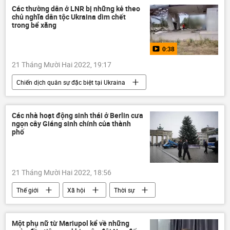
Сác thường dân ở LNR bị những kẻ theo
chủ nghĩa dân tộc Ukraina dìm chết
trong bể xăng
0:38
21 Tháng Mười Hai 2022, 19:17
Chiến dịch quân sự đặc biệt tại Ukraina
Video từ Ukraina
Ukraina
Cuộc khủng hoảng ở Ukraina
DNR
Các nhà hoạt động sinh thái ở Berlin cưa
ngọn cây Giáng sinh chính của thành
Sáp nhập DNR, LNR, Zaporozhye và Kherson vào Nga
phố
LNR
Donbass
Donetsk
Nga
21 Tháng Mười Hai 2022, 18:56
Thế giới
Xã hội
Thời sự
Berlin
Đức
Một phụ nữ từ Mariupol kể về những