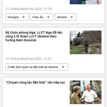
Nga
Vladimir Zelensky
21 Tháng Mười Hai 2022, 17:39
Vladimir Putin
Hungary
Châu Âu
Ukraina
Cuộc khủng hoảng ở Ukraina
xung đột quân sự
xung đột
Bộ Quốc phòng Nga: LLVT Nga đã tấn
công 2 lữ đoàn LLVT Ukraina theo
Chính trị
hướng Nam Donetsk
Chiến dịch quân sự đặc biệt tại Ukraina
21 Tháng Mười Hai 2022, 16:51
Chiến dịch quân sự đặc biệt tại Ukraina
Bộ Quốc phòng Nga
Nga
Ukraina
Cuộc khủng hoảng ở Ukraina
“Chuyến công tác đặc biệt” vẫn tiếp tục
lực lượng vũ trang Nga
Quân sự
Quân đội Nga
Igor Konashenkov