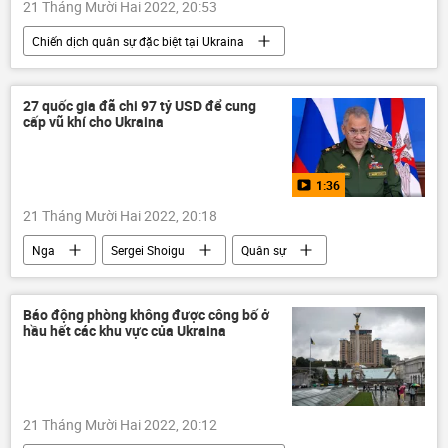
21 Tháng Mười Hai 2022, 20:53
Chiến dịch quân sự đặc biệt tại Ukraina
Nga
Ukraina
Vladimir Putin
Chính trị
Cuộc khủng hoảng ở Ukraina
27 quốc gia đã chi 97 tỷ USD để cung
cấp vũ khí cho Ukraina
Vladimir Zelensky
DNR
Sáp nhập DNR, LNR, Zaporozhye và Kherson vào Nga
1:36
LNR
Donbass
Donetsk
21 Tháng Mười Hai 2022, 20:18
Kherson
Nga
Sergei Shoigu
Quân sự
phương Tây
Chiến dịch quân sự đặc biệt tại Ukraina
Báo động phòng không được công bố ở
hầu hết các khu vực của Ukraina
Ukraina
Cuộc khủng hoảng ở Ukraina
DNR
Sáp nhập DNR, LNR, Zaporozhye và Kherson vào Nga
21 Tháng Mười Hai 2022, 20:12
LNR
Donbass
Donetsk