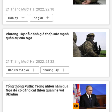
21 Tháng Mười Hai 2022, 22:18
Hoa Kỳ
Thế giới
Vladimir Zelensky
Ukraina
Phương Tây đã đánh giá thấp sức mạnh
quân sự của Nga
21 Tháng Mười Hai 2022, 21:32
Báo chí thế giới
phương Tây
Thế giới
Quân sự
Ukraina
Tổng thống Putin: Trong nhiều năm qua
Nga đã cố gắng cải thiện quan hệ với
Ukraina