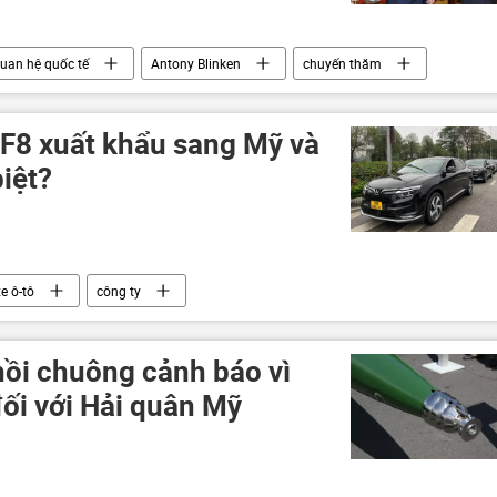
uan hệ quốc tế
Antony Blinken
chuyến thăm
h Sơn
Phạm Minh Chính
Chính trị
VF8 xuất khẩu sang Mỹ và
iệt?
xe ô-tô
công ty
hồi chuông cảnh báo vì
ối với Hải quân Mỹ