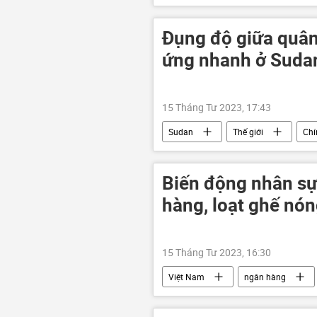
xung đột quân sự
Quân sự
LNR
DNR
Đụng độ giữa quân
ứng nhanh ở Suda
15 Tháng Tư 2023, 17:43
Sudan
Thế giới
Chí
Khartoum
Biến động nhân sự
hàng, loạt ghế nón
15 Tháng Tư 2023, 16:30
Việt Nam
ngân hàng