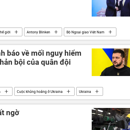
hế giới
Antony Blinken
Bộ Ngoại giao Việt Nam
Chính trị
h báo về mối nguy hiểm
phản bội của quân đội
a
Cuộc khủng hoảng ở Ukraina
Ukraina
quân sự
ất ngờ