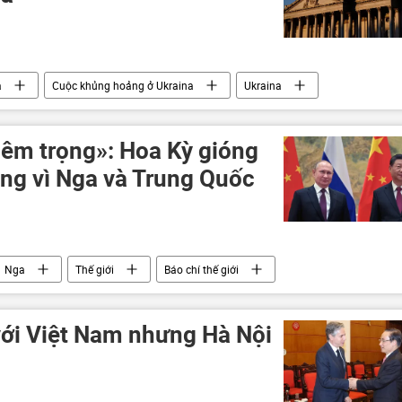
a
Cuộc khủng hoảng ở Ukraina
Ukraina
Chính trị
Thế giới
iêm trọng»: Hoa Kỳ gióng
ng vì Nga và Trung Quốc
Nga
Thế giới
Báo chí thế giới
với Việt Nam nhưng Hà Nội