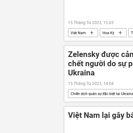
15 Tháng Tư 2023, 15:03
Việt Nam
Hoa Kỳ
T
Bộ Ngoại giao Mỹ
Kinh tế
Zelensky được cản
chết người do sự 
Ukraina
15 Tháng Tư 2023, 14:04
Chiến dịch quân sự đặc biệt tại Ukrain
Vladimir Zelensky
xung đột 
Việt Nam lại gây b