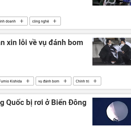
inh doanh
công nghệ
n xin lỗi về vụ đánh bom
Fumio Kishida
vụ đánh bom
Chính trị
g Quốc bị rơi ở Biển Đông