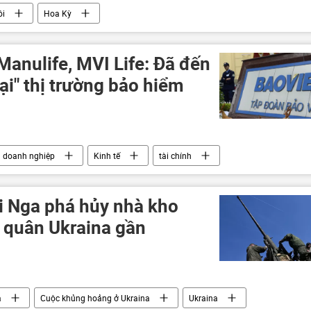
ôi
Hoa Kỳ
Manulife, MVI Life: Đã đến
ại" thị trường bảo hiểm
doanh nghiệp
Kinh tế
tài chính
 Nga phá hủy nhà kho
 quân Ukraina gần
a
Cuộc khủng hoảng ở Ukraina
Ukraina