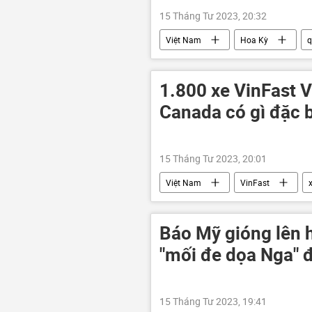
15 Tháng Tư 2023, 20:32
Việt Nam
Hoa Kỳ
q
Nguyễn Phú Trọng
Bùi Than
1.800 xe VinFast 
Canada có gì đặc b
15 Tháng Tư 2023, 20:01
Việt Nam
VinFast
Báo Mỹ gióng lên 
"mối đe dọa Nga" đ
15 Tháng Tư 2023, 19:41