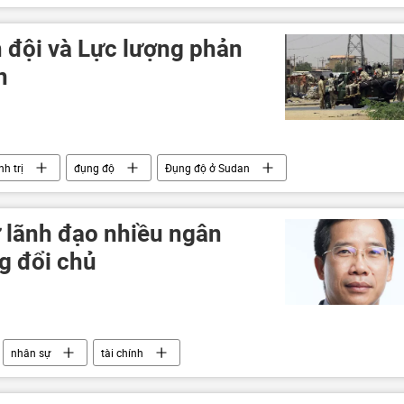
Sáp nhập DNR, LNR, Zaporozhye và Kherson vào Nga
 đội và Lực lượng phản
n
nh trị
đụng độ
Đụng độ ở Sudan
 lãnh đạo nhiều ngân
g đổi chủ
nhân sự
tài chính