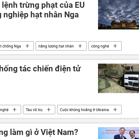
 lệnh trừng phạt của EU
g nghiệp hạt nhân Nga
ạt chống Nga
năng lượng hạt nhân
công nghệ
minh châu Âu
thống tác chiến điện tử
 nghệ
Tàu vũ trụ
Cuộc khủng hoảng ở Ukraina
ng làm gì ở Việt Nam?