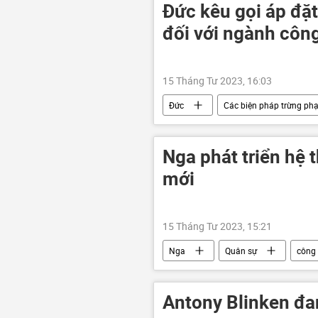
Đức kêu gọi áp đặt
đối với ngành côn
15 Tháng Tư 2023, 16:03
Đức
Các biện pháp trừng ph
Nga
Thế giới
Liên 
Nga phát triển hệ 
mới
15 Tháng Tư 2023, 15:21
Nga
Quân sự
công
Antony Blinken đa