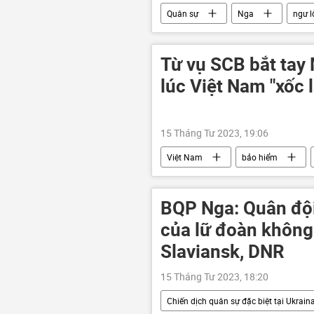
Quân sự
Nga
ngư l
Từ vụ SCB bắt tay 
lúc Việt Nam "xốc l
15 Tháng Tư 2023, 19:06
Việt Nam
bảo hiểm
BQP Nga: Quân đội
của lữ đoàn không
Slaviansk, DNR
15 Tháng Tư 2023, 18:20
Chiến dịch quân sự đặc biệt tại Ukrain