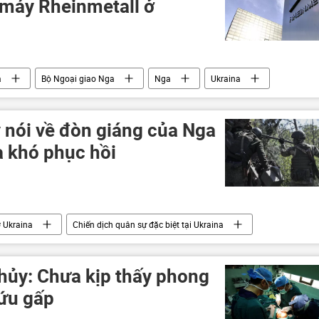
 máy Rheinmetall ở
a
Bộ Ngoại giao Nga
Nga
Ukraina
Chính trị
Thế giới
Đức
xung đột quân sự
nói về đòn giáng của Nga
a khó phục hồi
 Ukraina
Chiến dịch quân sự đặc biệt tại Ukraina
 đột quân sự
Thế giới
thủy: Chưa kịp thấy phong
cứu gấp