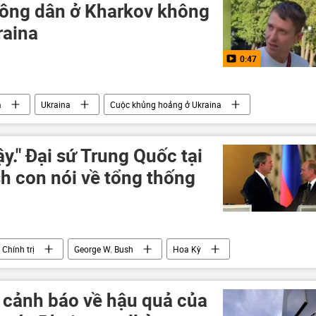
Công dân ở Kharkov không
raina
0:47
a
Ukraina
Cuộc khủng hoảng ở Ukraina
Sáp nhập DNR, LNR, Zaporozhye và Kherson vào Nga
tsk
Nga
Vladimir Zelensky
Vladimir Putin
y." Đại sứ Trung Quốc tại
sh con nói về tổng thống
Chính trị
George W. Bush
Hoa Kỳ
 cảnh báo về hậu quả của