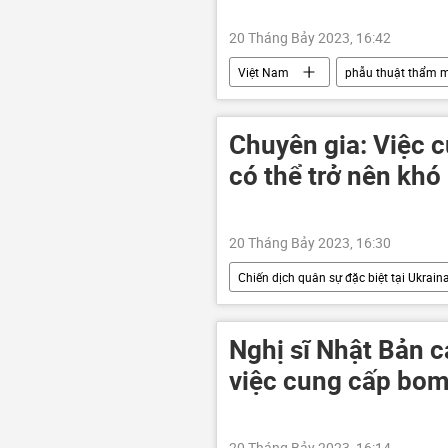
20 Tháng Bảy 2023, 16:42
Việt Nam
phẫu thuật thẩm 
y tế
Chuyên gia: Việc c
có thể trở nên khó
20 Tháng Bảy 2023, 16:30
Chiến dịch quân sự đặc biệt tại Ukrain
Cuộc khủng hoảng ở Ukraina
ngũ cốc
Vận chuyển ngũ cốc
Nghị sĩ Nhật Bản c
việc cung cấp bo
20 Tháng Bảy 2023, 16:14