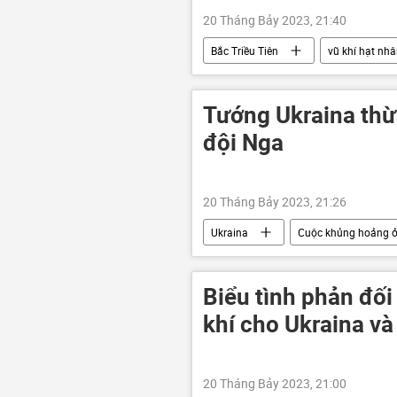
20 Tháng Bảy 2023, 21:40
Bắc Triều Tiên
vũ khí hạt nh
Hoa Kỳ
đe dọa
Tướng Ukraina thừ
đội Nga
20 Tháng Bảy 2023, 21:26
Ukraina
Cuộc khủng hoảng ở
Chiến dịch quân sự đặc biệt tại Ukrain
Biểu tình phản đố
khí cho Ukraina và
20 Tháng Bảy 2023, 21:00