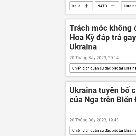
Italia
NATO
Ukrain
viện trợ quân sự
Chiến dịch q
Trách móc không đ
Hoa Kỳ đáp trả gay
Ukraina
20 Tháng Bảy 2023, 20:14
Chiến dịch quân sự đặc biệt tại Ukrain
Hoa Kỳ
NATO
phươ
quân đội
Quân đội Nga
Ukraina tuyên bố c
của Nga trên Biển 
20 Tháng Bảy 2023, 19:43
Chiến dịch quân sự đặc biệt tại Ukrain