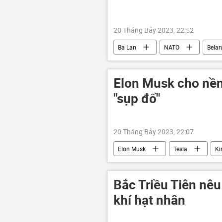
20 Tháng Bảy 2023, 22:52
Ba Lan
NATO
Belar
Liên minh châu Âu
Thế giới
Elon Musk cho nền
"sụp đổ"
20 Tháng Bảy 2023, 22:07
Elon Musk
Tesla
Ki
SpaceX
Bắc Triều Tiên nêu
khí hạt nhân