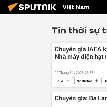
Việt Nam
Tin thời sự 
Chuyên gia IAEA kh
Nhà máy điện hạt
20 Tháng Bảy 2023, 23:58
IAEA
Zaporozhye
n
Ukraina
đe dọa
Cuộ
Chuyên gia: Ba La