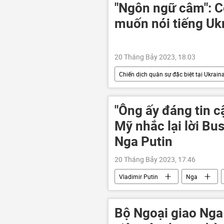
"Ngôn ngữ câm": 
muốn nói tiếng Uk
20 Tháng Bảy 2023, 18:03
Chiến dịch quân sự đặc biệt tại Ukrain
Video từ Ukraina
DNR
LNR
Donbass
Done
"Ông ấy đáng tin cậ
Kharkov
Mỹ nhắc lại lời Bu
Nga Putin
20 Tháng Bảy 2023, 17:46
Vladimir Putin
Nga
Trung Quốc
Thế giới
Bộ Ngoại giao Nga