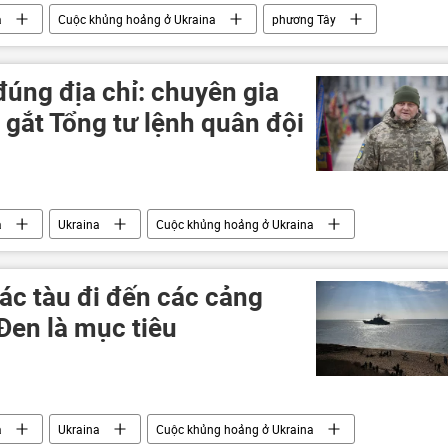
a
Cuộc khủng hoảng ở Ukraina
phương Tây
uân sự đặc biệt tại Ukraina
Thế giới
cuộc biểu tình
úng địa chỉ: chuyên gia
 gắt Tổng tư lệnh quân đội
a
Ukraina
Cuộc khủng hoảng ở Ukraina
ng Tây
tấn công
Nga
Quân sự
xe tăng
ác tàu đi đến các cảng
Đen là mục tiêu
a
Ukraina
Cuộc khủng hoảng ở Ukraina