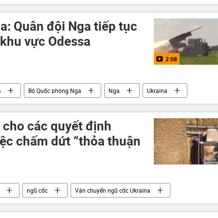
h
Thế giới
xung đột
: Quân đội Nga tiếp tục
ở khu vực Odessa
2:08
a
Bộ Quốc phòng Nga
Nga
Ukraina
Quân sự
Quân đội Nga
lực lượng vũ trang Nga
 cho các quyết định
ệc chấm dứt “thỏa thuận
ngũ cốc
Vận chuyển ngũ cốc Ukraina
ính trị
Thế giới
Thổ Nhĩ Kỳ
NATO