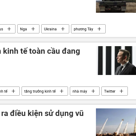
us
Nga
Ukraina
phương Tây
đe dọa
 kinh tế toàn cầu đang
nh tế
tăng trưởng kinh tế
nhà máy
Twitter
 ra điều kiện sử dụng vũ