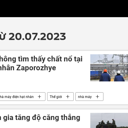
từ 20.07.2023
ông tìm thấy chất nổ tại
 nhân Zaporozhye
hà máy điện hạt nhân
Thế giới
nhà máy
c khủng hoảng ở Ukraina
n gia tăng độ căng thẳng