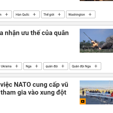
ân
Hàn Quốc
Thế giới
Washington
a nhận ưu thế của quân
 Ukraina
Nga
quân đội
Quân đội Nga
a
lực lượng vũ trang
Thế giới
i việc NATO cung cấp vũ
 tham gia vào xung đột