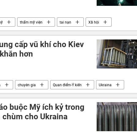
mỹ
thẩm mỹ viện
tai nạn
Xã hội
ung cấp vũ khí cho Kiev
 khăn hơn
a
chuyên gia
Quan điểm-Ý kiến
Ukraina
viện trợ quân sự
Thế giới
quân đội
 Ukraina
áo buộc Mỹ ích kỷ trong
m chùm cho Ukraina