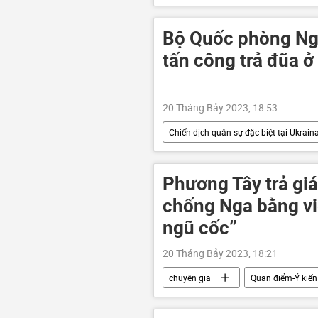
Nga
Biển Đen
Kerc
Bộ Quốc phòng Nga
tấn công trả đũa 
20 Tháng Bảy 2023, 18:53
Chiến dịch quân sự đặc biệt tại Ukrain
Cuộc khủng hoảng ở Ukraina
xung đột quân sự
Phương Tây trả giá
chống Nga bằng vi
ngũ cốc”
20 Tháng Bảy 2023, 18:21
chuyên gia
Quan điểm-Ý kiến
phương Tây
Nga
Ch