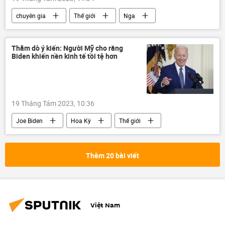
chuyên gia
Thế giới
Nga
Iran
Ả Rập Saudi
Chính trị
Quan điểm-Ý kiến
Vùng vịnh Ba Tư
Thăm dò ý kiến: Người Mỹ cho rằng
Biden khiến nền kinh tế tồi tệ hơn
19 Tháng Tám 2023, 10:36
Joe Biden
Hoa Kỳ
Thế giới
Xã hội
thăm dò
Kinh tế
Thêm 20 bài viết
Việt Nam