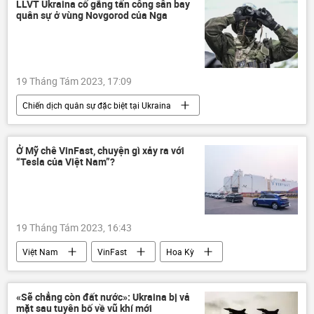
LLVT Ukraina cố gắng tấn công sân bay
quân sự ở vùng Novgorod của Nga
19 Tháng Tám 2023, 17:09
Chiến dịch quân sự đặc biệt tại Ukraina
Ukraina
Cuộc khủng hoảng ở Ukraina
Nga
khủng bố
Thế giới
Ở Mỹ chê VinFast, chuyện gì xảy ra với
“Tesla của Việt Nam”?
xung đột quân sự
Bộ Quốc phòng Nga
19 Tháng Tám 2023, 16:43
Việt Nam
VinFast
Hoa Kỳ
«Sẽ chẳng còn đất nước»: Ukraina bị vả
mặt sau tuyên bố về vũ khí mới