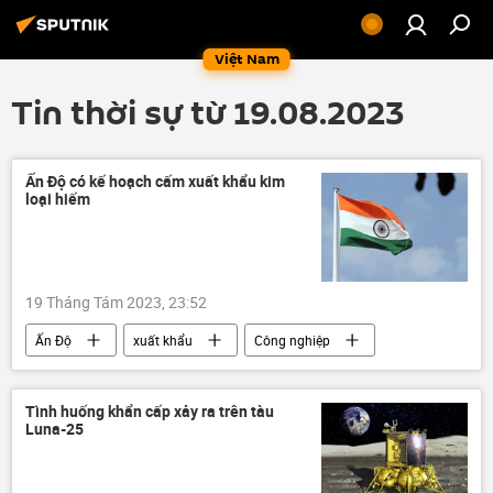
Việt Nam
Tin thời sự từ 19.08.2023
Ấn Độ có kế hoạch cấm xuất khẩu kim
loại hiếm
19 Tháng Tám 2023, 23:52
Ấn Độ
xuất khẩu
Công nghiệp
công nghệ
Thế giới
Kinh tế
Báo chí thế giới
Tình huống khẩn cấp xảy ra trên tàu
Luna-25