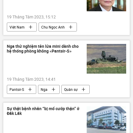
19 Tháng Tám 2023, 15:12
Việt Nam
Chu Ngọc Anh
Công ty Việt Á
vụ Việt Á
Nga thử nghiệm tên lửa mini dành cho
hệ thống phòng không «Pantsir-S»
19 Tháng Tám 2023, 14:41
Pantsir-S
Nga
Quân sự
"Rostec"
Thế giới
Sự thật bệnh nhân “bị mổ cướp thận” ở
Đắk Lắk