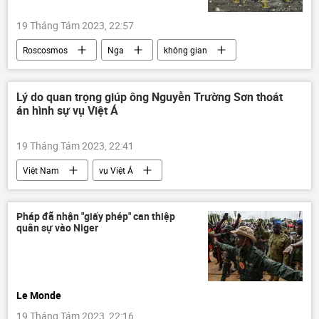
19 Tháng Tám 2023, 22:57
Roscosmos
Nga
không gian
tên lửa
Thế giới
khẩn cấp
Mặt trăng
Lý do quan trọng giúp ông Nguyễn Trường Sơn thoát
án hình sự vụ Việt Á
19 Tháng Tám 2023, 22:41
Việt Nam
vụ Việt Á
Pháp đã nhận "giấy phép" can thiệp
quân sự vào Niger
Le Monde
19 Tháng Tám 2023, 22:16