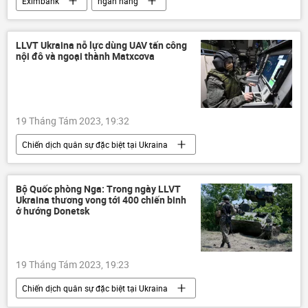
Eximbank
ngân hàng
Ngân hàng Nhà nước VN
Agribank
Vietcombank
Việt Nam
Kinh tế
LLVT Ukraina nỗ lực dùng UAV tấn công
nội đô và ngoại thành Matxcơva
doanh nghiệp
Kinh doanh
Techcombank
19 Tháng Tám 2023, 19:32
Chiến dịch quân sự đặc biệt tại Ukraina
Ukraina
Cuộc khủng hoảng ở Ukraina
Nga
xung đột quân sự
Thế giới
Bộ Quốc phòng Nga: Trong ngày LLVT
Ukraina thương vong tới 400 chiến binh
Bộ Quốc phòng Nga
ở hướng Donetsk
19 Tháng Tám 2023, 19:23
Chiến dịch quân sự đặc biệt tại Ukraina