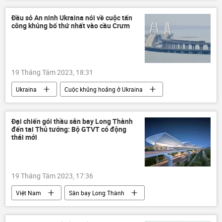
Ukraina
Cuộc khủng hoảng ở Ukraina
Bộ Quốc phòng Nga
Nga
Đầu sỏ An ninh Ukraina nói về cuộc tấn
công khủng bố thứ nhất vào cầu Crưm
Quân đội Nga
lực lượng vũ trang Nga
xung đột quân sự
Thế giới
19 Tháng Tám 2023, 18:31
Ukraina
Cuộc khủng hoảng ở Ukraina
tấn công
khủng bố
cầu Crưm
Crưm
Đại chiến gói thầu sân bay Long Thành
đến tai Thủ tướng: Bộ GTVT có động
Chiến dịch quân sự đặc biệt tại Ukraina
thái mới
Nga
Thế giới
19 Tháng Tám 2023, 17:36
Việt Nam
Sân bay Long Thành
dự án
xây dựng