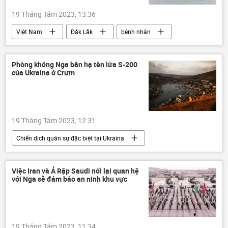
19 Tháng Tám 2023, 13:36
Việt Nam
Đắk Lắk
bệnh nhân
bệnh viện
Xã hội
Phòng không Nga bắn hạ tên lửa S-200
của Ukraina ở Crưm
19 Tháng Tám 2023, 12:31
Chiến dịch quân sự đặc biệt tại Ukraina
Nga
Crưm
Ukraina
Cuộc khủng hoảng ở Ukraina
Việc Iran và Ả Rập Saudi nối lại quan hệ
với Nga sẽ đảm bảo an ninh khu vực
xung đột quân sự
lực lượng phòng không
Bộ Quốc phòng Nga
Thế giới
19 Tháng Tám 2023, 11:34