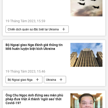
19 Tháng Tám 2023, 15:59
Chiến dịch quân sự đặc biệt tại Ukraina
Ukraina
Cuộc khủng hoảng ở Ukraina
viện trợ quân sự
F-16
Thế giới
Bộ Ngoại giao Nga đánh giá thông tin
MI6 huấn luyện biệt kích Ukraina
xung đột quân sự
19 Tháng Tám 2023, 15:46
Bộ Ngoại giao Nga
Ukraina
Cuộc khủng hoảng ở Ukraina
Thế giới
Maria Zakharova
Chính trị
MI-6
Ông Chu Ngọc Anh đứng sau màn phù
phép đưa Việt Á thành ‘ngôi sao’ thời
Covid-19?