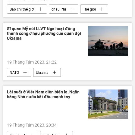
Báo chí thế giới
châu Phi
Thế giới
Pháp
chính quyền
Sĩ quan Mỹ nói LLVT Nga hoạt động
thành công ở hậu phương của quân đội
Ukraina
19 Tháng Tám 2023, 21:22
NATO
Ukraina
Cuộc khủng hoảng ở Ukraina
Nga
Chiến dịch quân sự đặc biệt tại Ukraina
Lãi suất ở Việt Nam diễn biến lạ, Ngân
hàng Nhà nước bắt đầu mạnh tay
Ka-52
lực lượng vũ trang
Thế giới
19 Tháng Tám 2023, 20:34