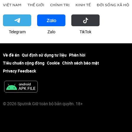
VIỆT NAM
THẾ GIỚI
CHÍNH TRỊ
KINH TẾ
ĐỜI SỐNG XÃ HỘI
Telegram
Zalo
ТikТоk
Về đề án
Qui định sử dụng tư liệu
Phản hồi
Tiêu chuẩn cộng đồng
Cookie
Chính sách bảo mật
Privacy Feedback
© 2026 Sputnik Giữ toàn bộ bản quyền. 18+