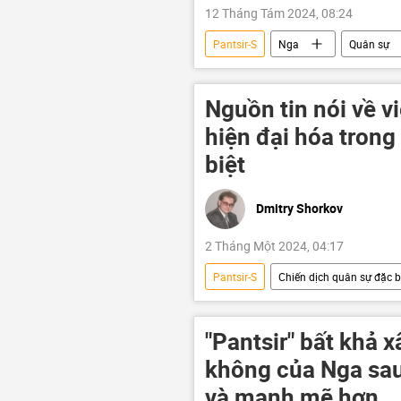
12 Tháng Tám 2024, 08:24
Pantsir-S
Nga
Quân sự
ARMY 2024
Nguồn tin nói về v
hiện đại hóa trong c
biệt
Dmitry Shorkov
2 Tháng Một 2024, 04:17
Pantsir-S
Chiến dịch quân sự đặc bi
Quan điểm-Ý kiến
vũ khí siêu
tên lửa
"Pantsir" bất khả
không của Nga sau
và mạnh mẽ hơn