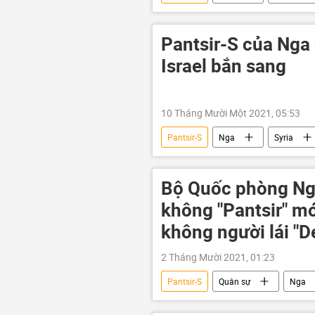
Pantsir-S của Nga 
Israel bắn sang
10 Tháng Mười Một 2021, 05:53
Pantsir-S
Nga
Syria
Bộ Quốc phòng Ng
không "Pantsir" m
không người lái "De
2 Tháng Mười 2021, 01:23
Pantsir-S
Quân sự
Nga
máy bay chiến đấu