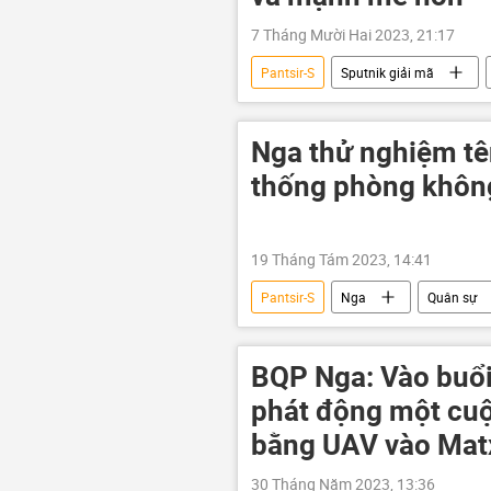
7 Tháng Mười Hai 2023, 21:17
Pantsir-S
Sputnik giải mã
"Rostec"
Quân đội Nga
Nga thử nghiệm tê
thống phòng không
19 Tháng Tám 2023, 14:41
Pantsir-S
Nga
Quân sự
BQP Nga: Vào buổi
phát động một cuộ
bằng UAV vào Mat
30 Tháng Năm 2023, 13:36