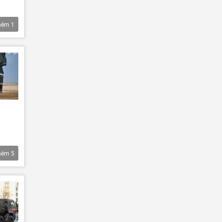
hêm
1
hêm
5