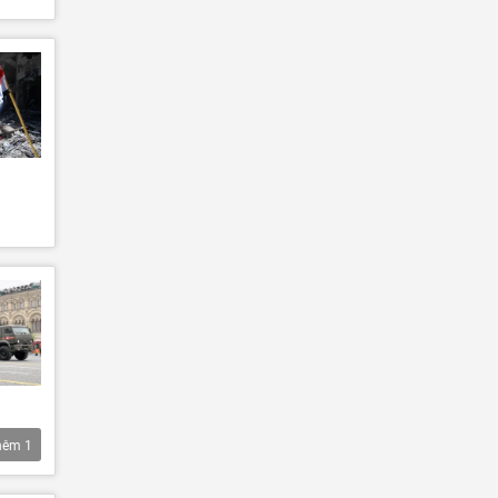
hêm
1