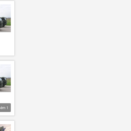
hêm
1