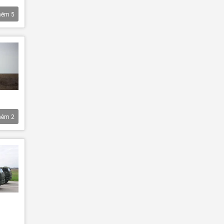
hêm
5
hêm
2