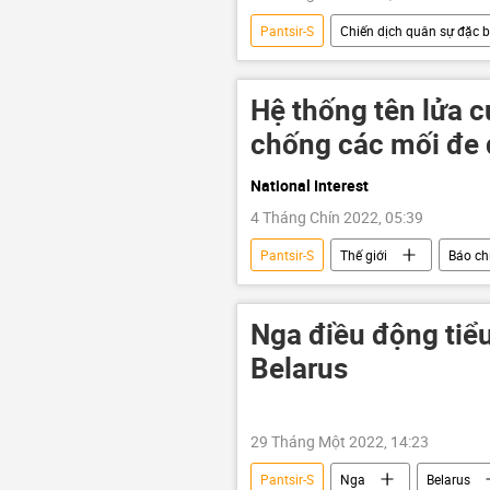
Pantsir-S
Chiến dịch quân sự đặc bi
Thế giới
Moskva
U
Hệ thống tên lửa 
chống các mối đe
National Interest
4 Tháng Chín 2022, 05:39
Pantsir-S
Thế giới
Báo chí
Thiết bị quân sự
Tor-M2
Nga điều động tiể
Belarus
29 Tháng Một 2022, 14:23
Pantsir-S
Nga
Belarus