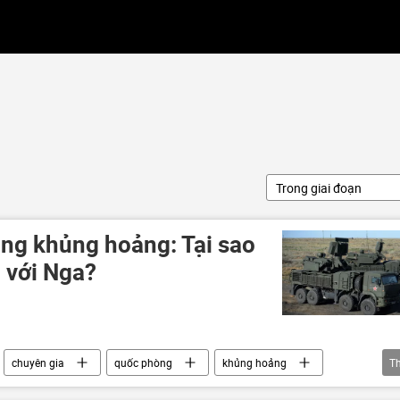
Trong giai đoạn
ng khủng hoảng: Tại sao
 với Nga?
chuyên gia
quốc phòng
khủng hoảng
T
S-400
UAV