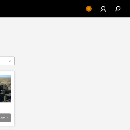
hêm
5