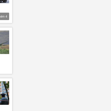
hêm
4