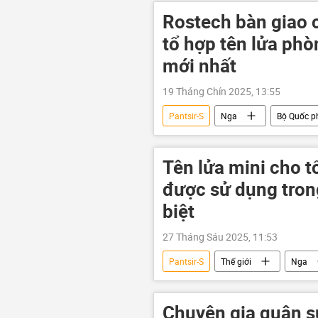
Rostech bàn giao 
tổ hợp tên lửa ph
mới nhất
19 Tháng Chín 2025, 13:55
Pantsir-S
Nga
Bộ Quốc p
Tên lửa mini cho t
được sử dụng tron
biệt
27 Tháng Sáu 2025, 11:53
Pantsir-S
Thế giới
Nga
"Rostec"
Chuyên gia quân s