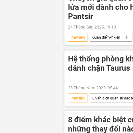
lửa mới dành cho 
Pantsir
24 Tháng Sáu 2025, 19:13
Pantsir-S
Quan điểm-Ý kiến
lực lượng vũ trang Nga
lực l
Quân đội Nga
quân đội
Hệ thống phòng k
đánh chặn Taurus
28 Tháng Năm 2025, 05:44
Pantsir-S
Chiến dịch quân sự đặc bi
Thế giới
hệ thống phòng khô
Bộ Quốc phòng Nga
8 điểm khác biệt c
những thay đổi nào 