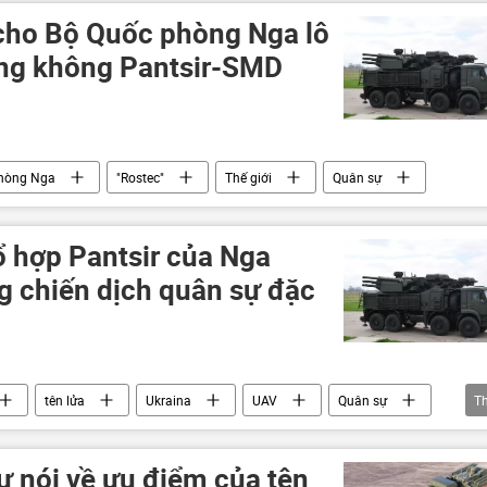
cho Bộ Quốc phòng Nga lô
òng không Pantsir-SMD
hòng Nga
"Rostec"
Thế giới
Quân sự
ổ hợp Pantsir của Nga
g chiến dịch quân sự đặc
tên lửa
Ukraina
UAV
Quân sự
T
ự nói về ưu điểm của tên