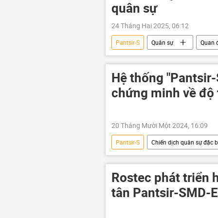
quân sự
24 Tháng Hai 2025, 06:12
Pantsir-S
Quân sự
Quan đ
Cuộc khủng hoảng ở Ukraina
Chiến dịch quân sự đặc biệt tại Ukrain
Hệ thống "Pantsir
Kinzhal
Quân đội Nga
chứng minh về độ 
20 Tháng Mười Một 2024, 16:09
Pantsir-S
Chiến dịch quân sự đặc bi
Quan điểm-Ý kiến
Cuộc khủn
xung đột quân sự
Rostec phát triển 
tân Pantsir-SMD-E