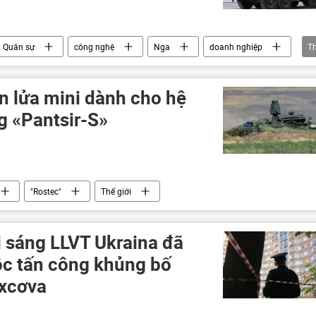
Quân sự
công nghệ
Nga
doanh nghiệp
T
lực lượng vũ trang
Thế giới
n lửa mini dành cho hệ
 «Pantsir-S»
"Rostec"
Thế giới
 sáng LLVT Ukraina đã
c tấn công khủng bố
xcơva