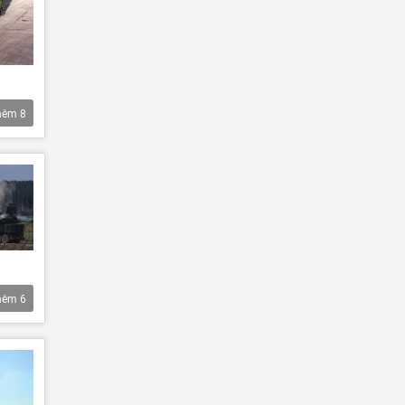
hêm
8
hêm
6