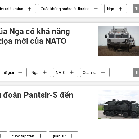
ệt tại Ukraina
Cuộc khủng hoảng ở Ukraina
Nga
T
AV
Bộ Quốc phòng Nga
máy bay không người lái
của Nga có khả năng
 dọa mới của NATO
 thế giới
Nga
NATO
Quân sự
T
u đoàn Pantsir-S đến
cuộc tập trận
Quân sự