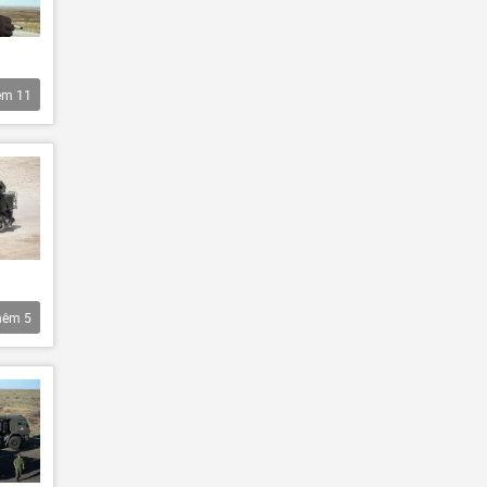
êm
11
hêm
5