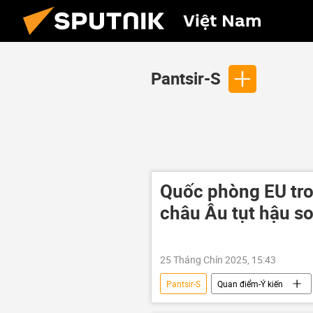
Việt Nam
Pantsir-S
Quốc phòng EU tro
châu Âu tụt hậu so
25 Tháng Chín 2025, 15:43
Pantsir-S
Quan điểm-Ý kiến
EU
Châu Âu
Nga