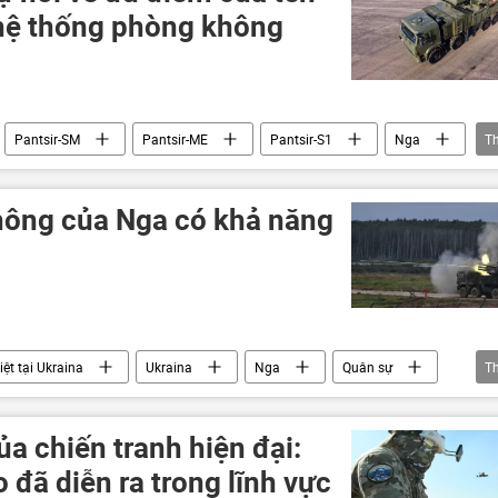
hệ thống phòng không
Pantsir-SM
Pantsir-ME
Pantsir-S1
Nga
T
ượng vũ trang
Quân sự
sản xuất
quốc phòng
hệ thống phòng không
hông của Nga có khả năng
ệt tại Ukraina
Ukraina
Nga
Quân sự
T
ng
S-400
Đức
Friedrich Merz
ủa chiến tranh hiện đại:
đã diễn ra trong lĩnh vực