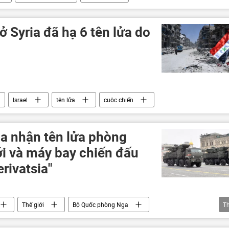
ở Syria đã hạ 6 tên lửa do
Israel
tên lửa
cuộc chiến
a nhận tên lửa phòng
ới và máy bay chiến đấu
rivatsia"
Thế giới
Bộ Quốc phòng Nga
T