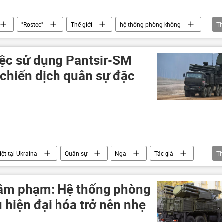
"Rostec"
Thế giới
hệ thống phòng không
T
iệc sử dụng Pantsir-SM
hiến dịch quân sự đặc
ệt tại Ukraina
Quân sự
Nga
Tác giả
T
 thanh
tên lửa siêu thanh
pháo phòng không
 xâm phạm: Hệ thống phòng
 hiện đại hóa trở nên nhẹ