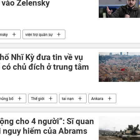
 vào Zelensky
ensky
viện trợ quân sự
Ukraina
Hoa Kỳ
ngân sách
Thế giới
Ukraina
hổ Nhĩ Kỳ đưa tin về vụ
 có chủ đích ở trung tâm
hủng bố
Thế giới
tai nạn
Ankara
động cho 4 người”: Sĩ quan
i nguy hiểm của Abrams