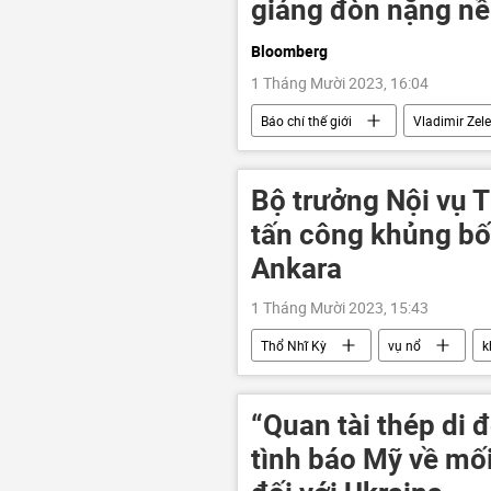
giáng đòn nặng nề
Bloomberg
1 Tháng Mười 2023, 16:04
Báo chí thế giới
Vladimir Zel
Cuộc khủng hoảng ở Ukraina
Ba Lan
Vận chuyển ngũ cốc 
Bộ trưởng Nội vụ T
tấn công khủng bố
Ankara
1 Tháng Mười 2023, 15:43
Thổ Nhĩ Kỳ
vụ nổ
k
bị thương
cảnh sát
“Quan tài thép di 
tình báo Mỹ về mố