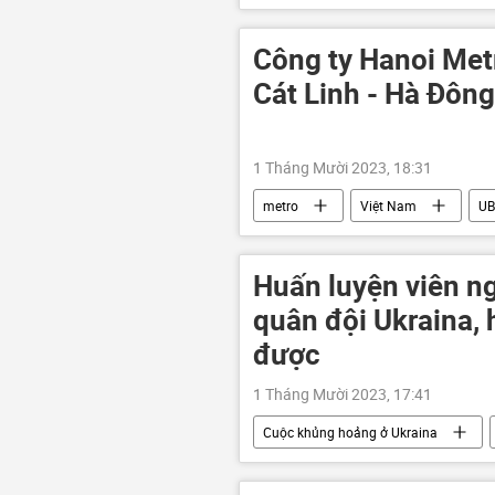
lực lượng vũ trang
Thế giới
Cuộc khủng hoảng ở Ukraina
Công ty Hanoi Metr
Cát Linh - Hà Đông
1 Tháng Mười 2023, 18:31
metro
Việt Nam
UB
Kinh tế
ngân sách
Huấn luyện viên n
quân đội Ukraina,
được
1 Tháng Mười 2023, 17:41
Cuộc khủng hoảng ở Ukraina
NATO
huấn luyện
l