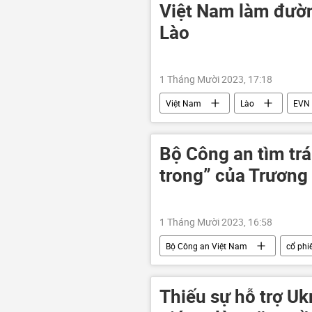
DNR
Nga
Việt Nam làm đườn
Lào
1 Tháng Mười 2023, 17:18
Việt Nam
Lào
EVN
Bộ Công an tìm trá
trong” của Trương 
1 Tháng Mười 2023, 16:58
Bộ Công an Việt Nam
cổ phi
Xã hội
Kinh tế
Kin
Thiếu sự hỗ trợ U