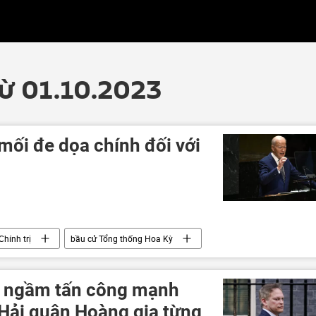
từ 01.10.2023
mối đe dọa chính đối với
Chính trị
bầu cử Tổng thống Hoa Kỳ
p
àu ngầm tấn công mạnh
 Hải quân Hoàng gia từng