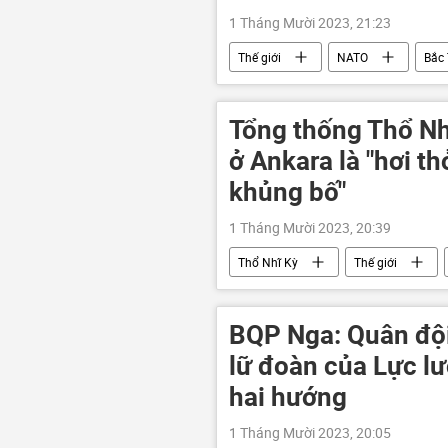
1 Tháng Mười 2023, 21:23
Thế giới
NATO
Bắc 
Tổng thống Thổ Nh
ở Ankara là "hơi t
khủng bố"
1 Tháng Mười 2023, 20:39
Thổ Nhĩ Kỳ
Thế giới
vụ nổ
BQP Nga: Quân đội 
lữ đoàn của Lực lư
hai hướng
1 Tháng Mười 2023, 20:05