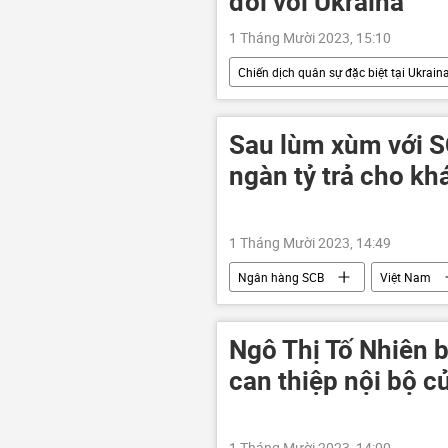
đối với Ukraina
1 Tháng Mười 2023, 15:10
Chiến dịch quân sự đặc biệt tại Ukrain
viện trợ quân sự
Cuộc khủng 
xung đột quân sự
Quân sự
Sau lùm xùm với S
ngàn tỷ trả cho k
1 Tháng Mười 2023, 14:49
Ngân hàng SCB
Việt Nam
công nhân
Ngô Thị Tố Nhiên b
can thiệp nội bộ 
1 Tháng Mười 2023, 14:00