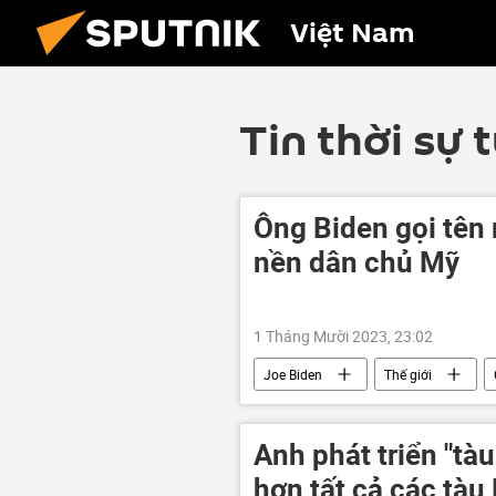
Việt Nam
Tin thời sự 
Ông Biden gọi tên 
nền dân chủ Mỹ
1 Tháng Mười 2023, 23:02
Joe Biden
Thế giới
Tổng thống Mỹ
Donald Trum
Anh phát triển "t
hơn tất cả các tàu