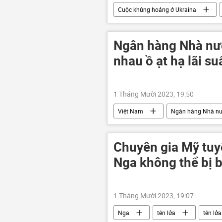
Cuộc khủng hoảng ở Ukraina
Chiến dịch quân sự đặc biệt tại Ukrain
DNR
Sáp nhập DNR, LNR, Za
Ngân hàng Nhà nướ
nhau ồ ạt hạ lãi su
1 Tháng Mười 2023, 19:50
Việt Nam
Ngân hàng Nhà n
doanh nghiệp
Chuyên gia Mỹ tuyê
Nga không thể bị 
1 Tháng Mười 2023, 19:07
Nga
tên lửa
tên lửa