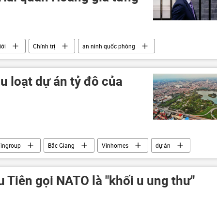
iới
Chính trị
an ninh quốc phòng
 loạt dự án tỷ đô của
ingroup
Bắc Giang
Vinhomes
dự án
u Tiên gọi NATO là "khối u ung thư"