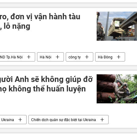
Chiến dịch quân sự đặc biệt tại Ukraina
Ukraina
o, đơn vị vận hành tàu
, lỗ nặng
ND Tp.Hà Nội
Hà Nội
công ty
Hà Đông
gười Anh sẽ không giúp đỡ
 họ không thể huấn luyện
Ukraina
Chiến dịch quân sự đặc biệt tại Ukraina
ực lượng vũ trang
quân đội
phương Tây