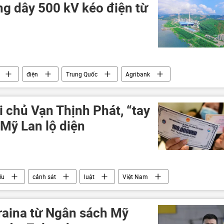
g dây 500 kV kéo điện từ
điện
Trung Quốc
Agribank
i chủ Vạn Thịnh Phát, “tay
Mỹ Lan lộ diện
ếu
cảnh sát
luật
Việt Nam
h doanh
kraina từ Ngân sách Mỹ