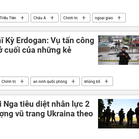
Triều Tiên
Châu Á
Chính trị
ngoại giao
ĩ Kỳ Erdogan: Vụ tấn công
hở cuối của những kẻ
Chính trị
an ninh quốc phòng
khủng bố
Nga tiêu diệt nhân lực 2
ợng vũ trang Ukraina theo