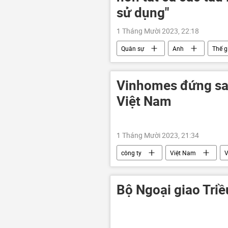
sử dụng"
1 Tháng Mười 2023, 22:18
Quân sự
Anh
Thế g
tàu ngầm
Hải quân Anh
Vinhomes đứng sau
Việt Nam
1 Tháng Mười 2023, 21:34
công ty
Việt Nam
V
đầu tư
xây dựng
Bộ Ngoại giao Triề