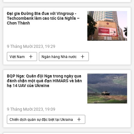
Vòng xoáy căng thẳng mới ở Trung Đông
Ukraina
Israel
Quân sự
Đại gia Đường Bia đua với Vingroup -
Techcombank làm cao tốc Gia Nghĩa –
Nga
Thế giới
xung đột quân sự
Chơn Thành
Hội đồng An ninh Nga
9 Tháng Mười 2023, 19:29
Việt Nam
Ngân hàng Nhà nước
Bình Phước
Vingroup
Techcombank
cao tốc
Kinh tế
BQP Nga: Quân đội Nga trong ngày qua
đánh chặn một quả đạn HIMARS và bắn
Kinh doanh
hạ 14 UAV của Ukraina
9 Tháng Mười 2023, 19:09
Chiến dịch quân sự đặc biệt tại Ukraina
Bộ Quốc phòng Nga
Nga
Ukraina