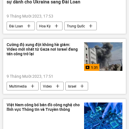
sự dành cho Ukraina sang Đài Loan
9 Tháng Mười 2023, 17:53
Đài Loan
Hoa Kỳ
Trung Quốc
Thế giới
Cuộc khủng hoảng ở Ukraina
viện trợ quân sự
xung đột
Cường độ xung đột không hề giảm:
Video mới nhất từ Gaza nơi Israel đang
tấn công trở lại
1:31
9 Tháng Mười 2023, 17:51
Multimedia
Video
Israel
Vòng xoáy căng thẳng mới ở Trung Đông
Palestine
Thế giới
Việt Nam công bố bản đồ công nghệ cho
lĩnh vực Thông tin và Truyền thông
xung đột quân sự
xung đột