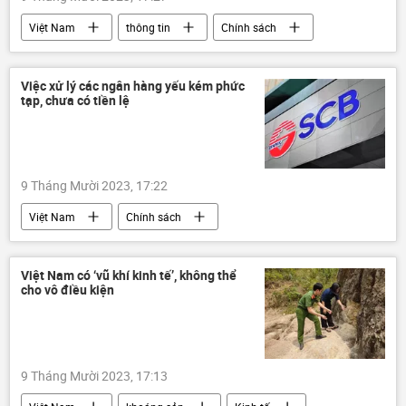
Việt Nam
thông tin
Chính sách
nhà
bất động sản
Chính phủ
Việc xử lý các ngân hàng yếu kém phức
tạp, chưa có tiền lệ
9 Tháng Mười 2023, 17:22
Việt Nam
Chính sách
chính sách tiền tệ
ngân hàng
Ngân hàng Nhà nước
Việt Nam có ‘vũ khí kinh tế’, không thể
cho vô điều kiện
Ngân hàng Nhà nước VN
Thống đốc Ngân hàng Nhà nước
Ngân hàng SCB
9 Tháng Mười 2023, 17:13