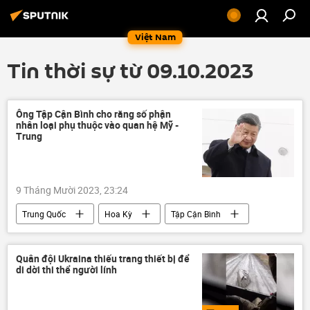
Việt Nam
Tin thời sự từ 09.10.2023
Ông Tập Cận Bình cho rằng số phận
nhân loại phụ thuộc vào quan hệ Mỹ -
Trung
9 Tháng Mười 2023, 23:24
Trung Quốc
Hoa Kỳ
Tập Cận Bình
quan hệ song phương
Thế giới
Chính trị
quan hệ
trật tự quốc tế
Quân đội Ukraina thiếu trang thiết bị để
di dời thi thể người lính