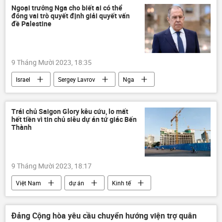
Cuộc khủng hoảng ở Ukraina
Thế giới
Ngoại trưởng Nga cho biết ai có thể
đóng vai trò quyết định giải quyết vấn
xung đột quân sự
lực lượng vũ trang Nga
đề Palestine
Quân đội Nga
9 Tháng Mười 2023, 18:35
Israel
Sergey Lavrov
Nga
Vòng xoáy căng thẳng mới ở Trung Đông
Palestine
xung đột quân sự
Trái chủ Saigon Glory kêu cứu, lo mất
hết tiền vì tin chủ siêu dự án tứ giác Bến
Chính trị
Thế giới
Thành
9 Tháng Mười 2023, 18:17
Việt Nam
dự án
Kinh tế
xây dựng
Đảng Cộng hòa yêu cầu chuyển hướng viện trợ quân