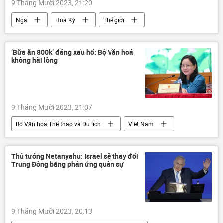
9 Tháng Mười 2023, 21:20
Nga
Hoa Kỳ
Thế giới
Ukraina
Cuộc khủng hoảng ở Ukraina
xung đột quân sự
Internet
‘Bữa ăn 800k’ đáng xấu hổ: Bộ Văn hoá
không hài lòng
Hội đồng An ninh Nga
9 Tháng Mười 2023, 21:07
Bộ Văn hóa Thể thao và Du lịch
Việt Nam
Xã hội
Thể thao
thể dục
Chính sách
Hà Nội
Thủ tướng Netanyahu: Israel sẽ thay đổi
Trung Đông bằng phản ứng quân sự
9 Tháng Mười 2023, 20:13