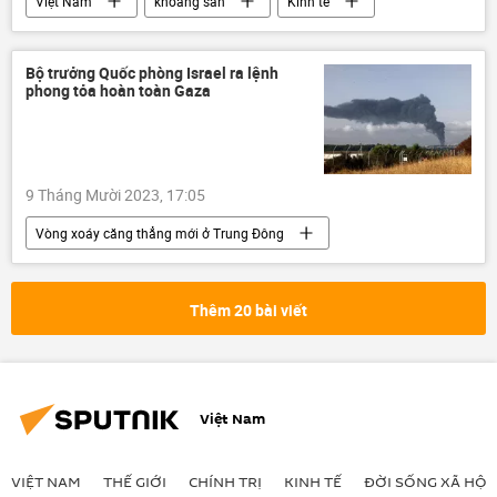
Việt Nam
khoáng sản
Kinh tế
xuất khẩu
Bộ trưởng Quốc phòng Israel ra lệnh
phong tỏa hoàn toàn Gaza
9 Tháng Mười 2023, 17:05
Vòng xoáy căng thẳng mới ở Trung Đông
Israel
Palestine
Thế giới
xung đột quân sự
Gaza
Thêm 20 bài viết
Việt Nam
VIỆT NAM
THẾ GIỚI
CHÍNH TRỊ
KINH TẾ
ĐỜI SỐNG XÃ HỘI