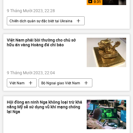
0:31
9 Tháng Mười 2023, 22:28
Chiến dịch quân sự đặc biệt tại Ukraina
Video từ Ukraina
Ukraina
Quân sự
Donbass
Lugansk
NATO
Việt Nam phải bồi thường cho chủ sở
hữu ấn vàng Hoàng đế chi bảo
Kiev
Vladimir Zelensky
thiệt mạng
9 Tháng Mười 2023, 22:04
Việt Nam
Bộ Ngoại giao Việt Nam
Bộ Văn hóa Thể thao và Du lịch
Pháp
Cổ vật
Nhà Nguyễn
Hội đồng an ninh Nga không loại trừ khả
năng Mỹ sẽ sử dụng vũ khí mạng chống
lại Nga