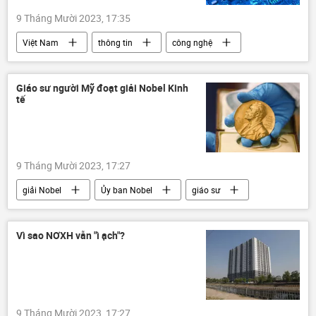
9 Tháng Mười 2023, 17:35
Việt Nam
thông tin
công nghệ
Khoa học và công nghệ
Bộ Thông tin và Truyền thông Việt Nam
Giáo sư người Mỹ đoạt giải Nobel Kinh
tế
9 Tháng Mười 2023, 17:27
giải Nobel
Ủy ban Nobel
giáo sư
Thế giới
Kinh tế
Vì sao NƠXH vẫn "ì ạch"?
9 Tháng Mười 2023, 17:27