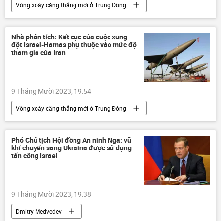
Vòng xoáy căng thẳng mới ở Trung Đông
Israel
Palestine
xung đột quân sự
Thế giới
HAMAS
Quân sự
Nhà phân tích: Kết cục của cuộc xung
đột Israel-Hamas phụ thuộc vào mức độ
Trung Đông
tham gia của Iran
9 Tháng Mười 2023, 19:54
Vòng xoáy căng thẳng mới ở Trung Đông
Iran
Quan điểm-Ý kiến
Israel
Palestine
xung đột quân sự
Phó Chủ tịch Hội đồng An ninh Nga: vũ
khí chuyển sang Ukraina được sử dụng
lực lượng vũ trang
HAMAS
tấn công Israel
Thế giới
Gaza
9 Tháng Mười 2023, 19:38
Dmitry Medvedev