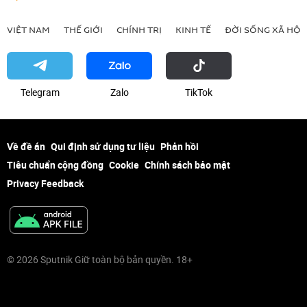
VIỆT NAM
THẾ GIỚI
CHÍNH TRỊ
KINH TẾ
ĐỜI SỐNG XÃ HỘI
Telegram
Zalo
ТikТоk
Về đề án
Qui định sử dụng tư liệu
Phản hồi
Tiêu chuẩn cộng đồng
Cookie
Chính sách bảo mật
Privacy Feedback
© 2026 Sputnik Giữ toàn bộ bản quyền. 18+