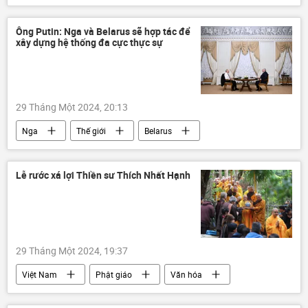
Nga
LNR
DNR
Moskva
Quân sự
quân đội
Pháo binh
Ông Putin: Nga và Belarus sẽ hợp tác để
xây dựng hệ thống đa cực thực sự
lực lượng vũ trang Nga
chiến dịch
Bộ Ngoại giao Nga
29 Tháng Một 2024, 20:13
Nga
Thế giới
Belarus
Chính trị
Vladimir Putin
Alexandr Lukashenko
Lễ rước xá lợi Thiền sư Thích Nhất Hạnh
29 Tháng Một 2024, 19:37
Việt Nam
Phật giáo
Văn hóa
lễ hội
Xã hội
Huế