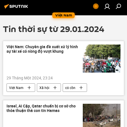
Việt Nam
Tin thời sự từ 29.01.2024
Việt Nam: Chuyên gia đề xuất xử lý hình
sự tài xế có nồng độ vượt khung
29 Tháng Một 2024, 23:24
Việt Nam
Xã hội
có cồn
Pháp luật
giao thông
an ninh
tai nạn giao thông
Bộ Công an Việt Nam
Israel, Ai Cập, Qatar chuẩn bị cơ sở cho
thỏa thuận thả con tin Hamas