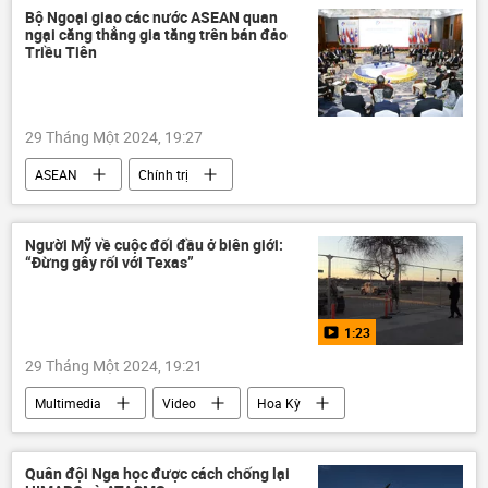
Bộ Ngoại giao các nước ASEAN quan
ngại căng thẳng gia tăng trên bán đảo
Triều Tiên
29 Tháng Một 2024, 19:27
ASEAN
Chính trị
an ninh quốc phòng
Thế giới
Lào
bán đảo Triều Tiên
Bắc Triều Tiên
Người Mỹ về cuộc đối đầu ở biên giới:
“Đừng gây rối với Texas”
1:23
29 Tháng Một 2024, 19:21
Multimedia
Video
Hoa Kỳ
Mexico
căng thẳng biên giới
biên giới
Washington
Joe Biden
Quân đội Nga học được cách chống lại