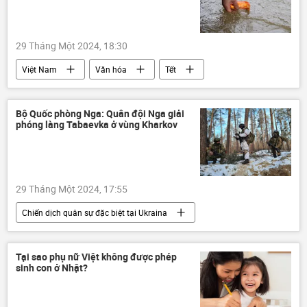
Chính trị
29 Tháng Một 2024, 18:30
Việt Nam
Văn hóa
Tết
Xã hội
Bộ Quốc phòng Nga: Quân đội Nga giải
phóng làng Tabaevka ở vùng Kharkov
29 Tháng Một 2024, 17:55
Chiến dịch quân sự đặc biệt tại Ukraina
Bộ Quốc phòng Nga
Nga
Cuộc khủng hoảng ở Ukraina
Ukraina
Tại sao phụ nữ Việt không được phép
sinh con ở Nhật?
Thế giới
xung đột quân sự
lực lượng vũ trang Nga
Quân đội Nga