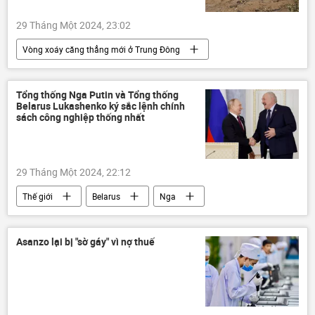
29 Tháng Một 2024, 23:02
Vòng xoáy căng thẳng mới ở Trung Đông
Ai Cập
Qatar
Thế giới
Gaza
Israel
Hoa Kỳ
Tổng thống Nga Putin và Tổng thống
Belarus Lukashenko ký sắc lệnh chính
Chính trị
sách công nghiệp thống nhất
29 Tháng Một 2024, 22:12
Thế giới
Belarus
Nga
Chính trị
Vladimir Putin
Alexandr Lukashenko
St. Petersburg
Asanzo lại bị "sờ gáy" vì nợ thuế
Công nghiệp
phương tiện truyền thông