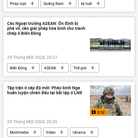
Pháp luật
Quảng Nam
kỷ luật
Chính trị
cán bộ
Việt Nam
Các Ngoại trưởng ASEAN: Ổn định bị
phá vỡ, cần giải pháp hòa bình cho tranh
chấp ở Biển Đông
29 Tháng Một 2024, 20:37
Biển Đông
ASEAN
Thế giới
Châu Á
Đông Nam Á
Chính trị
an ninh quốc phòng
Tập trận ở cấp độ mới: Pháo binh Nga
huấn luyện chiến đấu tại bãi tập ở LNR
0:52
29 Tháng Một 2024, 20:26
Multimedia
Video
Ukraina