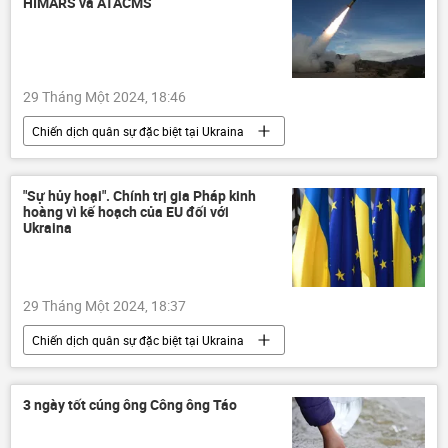
HIMARS và ATACMS
Texas
Nhà Trắng
xung đột
di cư
người di cư
29 Tháng Một 2024, 18:46
Chiến dịch quân sự đặc biệt tại Ukraina
HIMARS
Nga
Cuộc khủng hoảng ở Ukraina
Ukraina
"Sự hủy hoại". Chính trị gia Pháp kinh
hoàng vì kế hoạch của EU đối với
Thế giới
Quân đội Nga
Ukraina
lực lượng vũ trang Nga
29 Tháng Một 2024, 18:37
Chiến dịch quân sự đặc biệt tại Ukraina
Cuộc khủng hoảng ở Ukraina
Ukraina
Thế giới
EU
Hungary
3 ngày tốt cúng ông Công ông Táo
viện trợ quân sự
xung đột quân sự