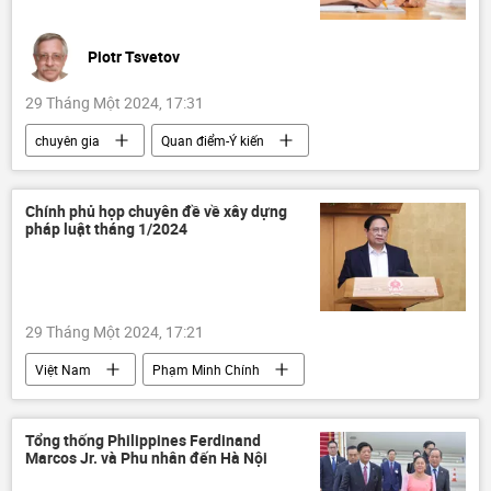
Piotr Tsvetov
29 Tháng Một 2024, 17:31
chuyên gia
Quan điểm-Ý kiến
Tác giả
Nhật Bản
Việt Nam
sinh con
Thế giới
phụ nữ
Chính phủ họp chuyên đề về xây dựng
pháp luật tháng 1/2024
Xã hội
29 Tháng Một 2024, 17:21
Việt Nam
Phạm Minh Chính
Chính trị
Chính phủ
Chính sách
Pháp luật
Tổng thống Philippines Ferdinand
Marcos Jr. và Phu nhân đến Hà Nội