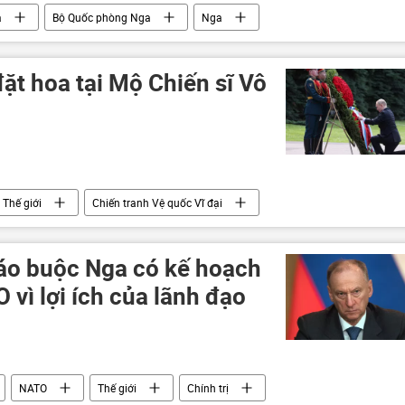
a
Bộ Quốc phòng Nga
Nga
 đội Nga
Cuộc khủng hoảng ở Ukraina
Ukraina
ặt hoa tại Mộ Chiến sĩ Vô
Thế giới
Chiến tranh Vệ quốc Vĩ đại
 cáo buộc Nga có kế hoạch
 vì lợi ích của lãnh đạo
NATO
Thế giới
Chính trị