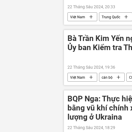
22 Tháng Sáu 2024, 20:33
Việt Nam
Trung Quốc
Kinh tế
Bà Trần Kim Yến n
Ủy ban Kiểm tra T
22 Tháng Sáu 2024, 19:36
Việt Nam
cán bộ
C
BQP Nga: Thực hi
bằng vũ khí chính 
lượng ở Ukraina
22 Tháng Sáu 2024, 18:29