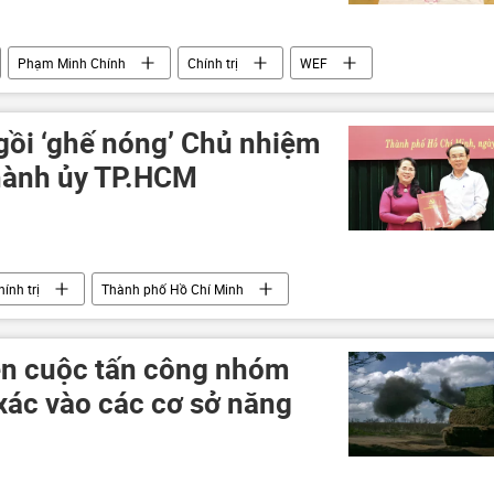
Phạm Minh Chính
Chính trị
WEF
gồi ‘ghế nóng’ Chủ nhiệm
hành ủy TP.HCM
hính trị
Thành phố Hồ Chí Minh
ện cuộc tấn công nhóm
xác vào các cơ sở năng