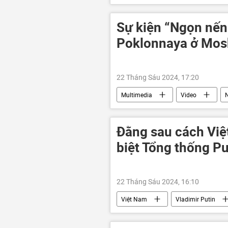
Sự kiện “Ngọn nến 
Poklonnaya ở Mos
22 Tháng Sáu 2024, 17:20
Multimedia
Video
Đằng sau cách Việ
biệt Tổng thống Pu
22 Tháng Sáu 2024, 16:10
Việt Nam
Vladimir Putin
Nga
Hợp tác Nga-Việt