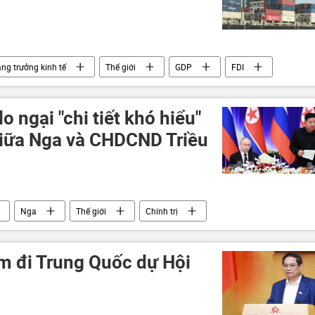
ăng trưởng kinh tế
Thế giới
GDP
FDI
 ngại "chi tiết khó hiểu"
giữa Nga và CHDCND Triều
Nga
Thế giới
Chính trị
m đi Trung Quốc dự Hội