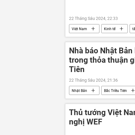
22 Tháng Sáu 2024, 22:33
Việt Nam
Kinh tế
t
Nhà báo Nhật Bản lo
trong thỏa thuận 
Tiên
22 Tháng Sáu 2024, 21:36
Nhật Bản
Bắc Triều Tiên
Thủ tướng Việt Na
nghị WEF