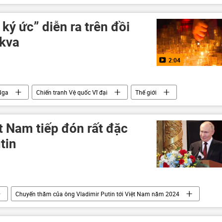
ký ức” diễn ra trên đồi
kva
2:04
Nga
Chiến tranh Vệ quốc Vĩ đại
Thế giới
t Nam tiếp đón rất đặc
tin
Chuyến thăm của ông Vladimir Putin tới Việt Nam năm 2024
Chính trị
Bùi Thanh Sơn