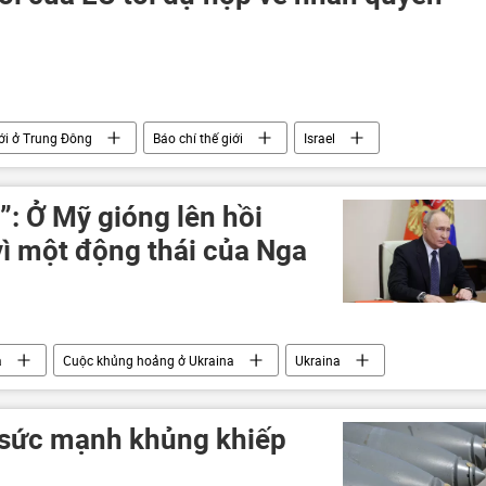
ới ở Trung Đông
Báo chí thế giới
Israel
Trung Đông
Châu Âu
nhân quyền
”: Ở Mỹ gióng lên hồi
ì một động thái của Nga
a
Cuộc khủng hoảng ở Ukraina
Ukraina
Nga
xung đột quân sự
 sức mạnh khủng khiếp