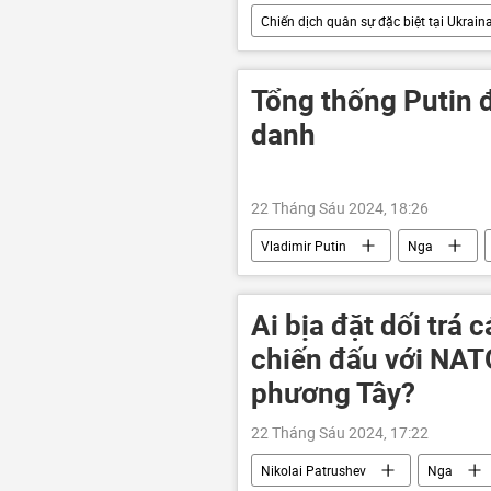
Chiến dịch quân sự đặc biệt tại Ukrain
lực lượng vũ trang Nga
Quân
xung đột quân sự
Tổng thống Putin đ
danh
22 Tháng Sáu 2024, 18:26
Vladimir Putin
Nga
Ai bịa đặt dối trá
chiến đấu với NATO
phương Tây?
22 Tháng Sáu 2024, 17:22
Nikolai Patrushev
Nga