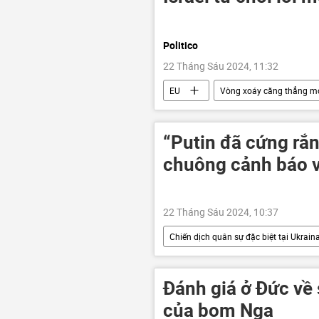
Politico
22 Tháng Sáu 2024, 11:32
EU
Vòng xoáy căng thẳng m
Thế giới
xung đột quân sự
“Putin đã cứng rắn
chuông cảnh báo v
22 Tháng Sáu 2024, 10:37
Chiến dịch quân sự đặc biệt tại Ukrain
Thế giới
Vladimir Putin
Đánh giá ở Đức về
của bom Nga