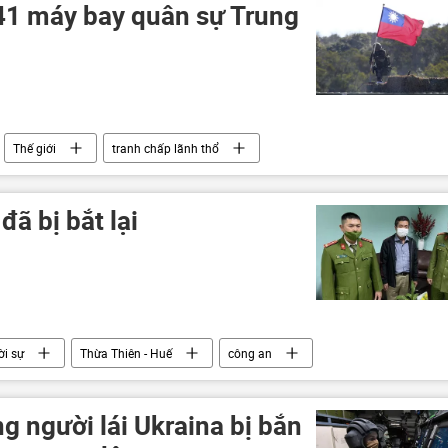
 41 máy bay quân sự Trung
Thế giới
tranh chấp lãnh thổ
Quốc
ã bị bắt lại
ời sự
Thừa Thiên - Huế
công an
 người lái Ukraina bị bắn