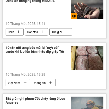
Donetsk bằng hệ thống HIMARS
10 Tháng Một 2025, 15:41
DNR
Donetsk
Thế giới
bị thương
tên lửa
tấn công
vụ nổ
Ukraina
Nga
10 tấn nội tạng bốc mùi bị "tuýt còi"
trước khi kịp lên bàn nhậu dịp giáp Tết
Chiến dịch quân sự đặc biệt tại Ukraina
10 Tháng Một 2025, 15:28
Việt Nam
thông tin
quản lý thị trường
Quản lý Thị trường
thực phẩm
an toàn thực phẩm
Bắt giữ nghi phạm đốt cháy rừng ở Los
Angeles
thực phẩm quá hạn