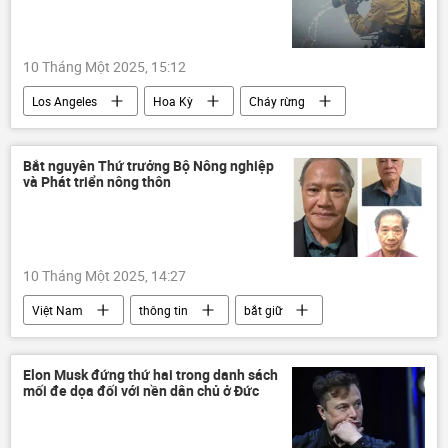
10 Tháng Một 2025, 15:12
Los Angeles
Hoa Kỳ
Cháy rừng
Thế giới
tai nạn
nghi phạm
đám cháy
Bắt nguyên Thứ trưởng Bộ Nông nghiệp
và Phát triển nông thôn
10 Tháng Một 2025, 14:27
Việt Nam
thông tin
bắt giữ
tham ô
Сuộc chiến chống tham nhũng ở Việt Nam
Elon Musk đứng thứ hai trong danh sách
mối đe dọa đối với nền dân chủ ở Đức
tham nhũng vặt
Tham ô tài sản
tham nhũng
hối lộ
nhận hối lộ