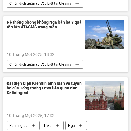
Chiến dịch quân sự đặc biệt tại Ukraina
Bộ Quốc phòng Nga
Thế giới
Nga
Kursk
Cuộc khủng hoảng ở Ukraina
Hệ thống phòng không Nga bắn hạ 8 quả
tên lửa ATACMS trong tuần
Ukraina
xung đột quân sự
xe bọc thép
10 Tháng Một 2025, 18:32
Chiến dịch quân sự đặc biệt tại Ukraina
Thế giới
Nga
Cuộc khủng hoảng ở Ukraina
Ukraina
Đại diện Điện Kremlin bình luận về tuyên
bố của Tổng thống Litva liên quan đến
hệ thống phòng không
lực lượng vũ trang
Kaliningrad
DNR
Sáp nhập DNR, LNR, Zaporozhye và Kherson vào Nga
10 Tháng Một 2025, 17:32
LNR
tên lửa
Bộ Quốc phòng Nga
Kaliningrad
Litva
Nga