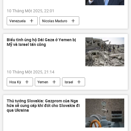
10 Tháng Một 2025, 22:01
Venezuela
Nicolas Maduro
Thế giới
Chính trị
thông tin
Quốc hội
lễ nhậm chức
Biểu tình ủng hộ Dải Gaza ở Yemen bị
Mỹ và Israel tấn công
10 Tháng Một 2025, 21:14
Hoa Kỳ
Yemen
Israel
Thế giới
Gaza
thông tin
xung đột quân sự
Quân sự
Thủ tướng Slovakia: Gazprom của Nga
hứa sẽ cung cấp khí đốt cho Slovakia đi
cuộc biểu tình
Palestine
tấn công
qua Ukraina