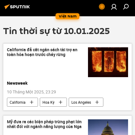
Việt Nam
Tin thời sự từ 10.01.2025
California đã cắt ngân sách tài trợ an
toàn hỏa hoạn trước cháy rừng
Newsweek
10 Tháng Một 2025, 23:29
California
Hoa Kỳ
Los Angeles
cháy
đám cháy
Cháy rừng
Thế giới
thông tin
phương Tây
Mỹ đưa ra các biện pháp trừng phạt lớn
nhất đối với ngành năng lượng của Nga
Báo chí thế giới