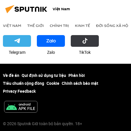
Việt Nam
VIỆT NAM
THẾ GIỚI
CHÍNH TRỊ
KINH TẾ
ĐỜI SỐNG XÃ HỘI
Telegram
Zalo
ТikТоk
Về đề án
Qui định sử dụng tư liệu
Phản hồi
Tiêu chuẩn cộng đồng
Cookie
Chính sách bảo mật
Privacy Feedback
© 2026 Sputnik Giữ toàn bộ bản quyền. 18+