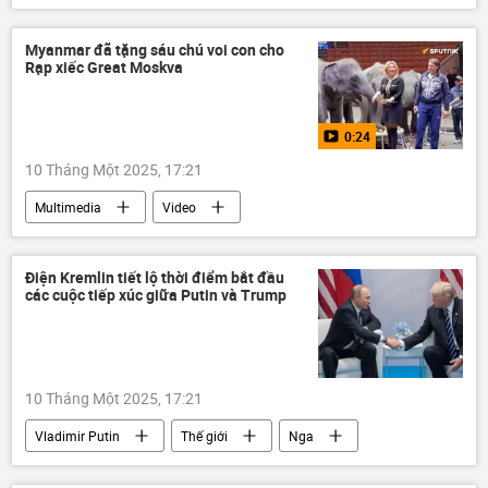
Dmitry Peskov
Maria Zakharova
Thế giới
Bộ Ngoại giao Nga
Myanmar đã tặng sáu chú voi con cho
Rạp xiếc Great Moskva
0:24
10 Tháng Một 2025, 17:21
Multimedia
Video
Bộ Ngoại giao Nga
Maria Zakharova
Thế giới
Myanmar
Nga
Điện Kremlin tiết lộ thời điểm bắt đầu
các cuộc tiếp xúc giữa Putin và Trump
10 Tháng Một 2025, 17:21
Vladimir Putin
Thế giới
Nga
Hoa Kỳ
Donald Trump