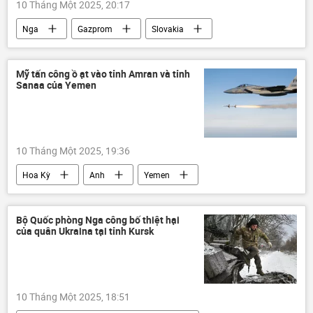
10 Tháng Một 2025, 20:17
Nga
Gazprom
Slovakia
Ukraina
khí đốt
Kinh tế
Thế giới
thông tin
EU
Mỹ tấn công ồ ạt vào tỉnh Amran và tỉnh
Sanaa của Yemen
10 Tháng Một 2025, 19:36
Hoa Kỳ
Anh
Yemen
xung đột quân sự
Thế giới
thông tin
Không quân Mỹ
Bộ Quốc phòng Nga công bố thiệt hại
của quân Ukraina tại tỉnh Kursk
tấn công
Quân sự
máy bay chiến đấu
10 Tháng Một 2025, 18:51