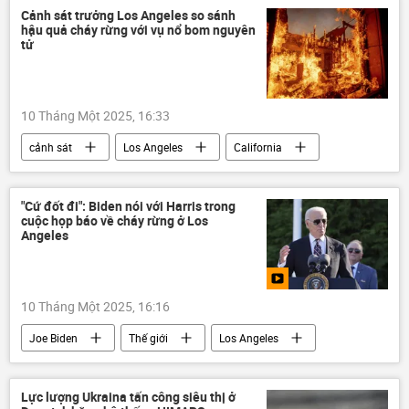
Điện Kremlin
Dmitry Peskov
Cảnh sát trưởng Los Angeles so sánh
hậu quả cháy rừng với vụ nổ bom nguyên
đàm phán
tử
10 Tháng Một 2025, 16:33
cảnh sát
Los Angeles
California
Thế giới
bom
bom nguyên tử
Hoa Kỳ
"Cứ đốt đi": Biden nói với Harris trong
cuộc họp báo về cháy rừng ở Los
Angeles
10 Tháng Một 2025, 16:16
Joe Biden
Thế giới
Los Angeles
Hoa Kỳ
cháy
đám cháy
California
Kamala Harris
Lực lượng Ukraina tấn công siêu thị ở