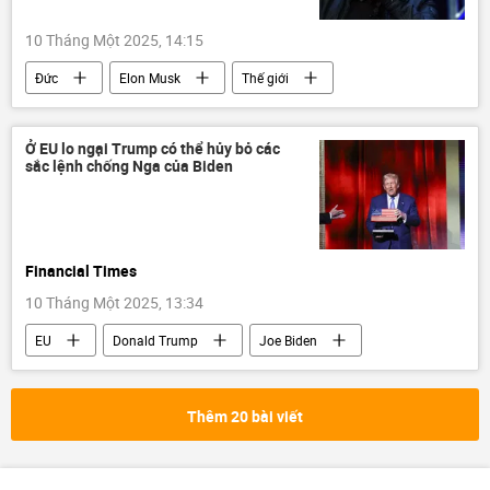
10 Tháng Một 2025, 14:15
Đức
Elon Musk
Thế giới
Chính trị
đe dọa
dân chủ
Báo chí thế giới
Ở EU lo ngại Trump có thể hủy bỏ các
sắc lệnh chống Nga của Biden
Financial Times
10 Tháng Một 2025, 13:34
EU
Donald Trump
Joe Biden
Liên minh châu Âu
Barack Obama
Hoa Kỳ
Thế giới
Báo chí thế giới
Thêm 20 bài viết
trừng phạt