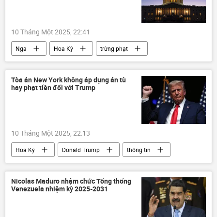
10 Tháng Một 2025, 22:41
Nga
Hoa Kỳ
trừng phạt
Các biện pháp trừng phạt chống Nga
năng lượng
Thế giới
Chính trị
Tòa án New York không áp dụng án tù
hay phạt tiền đối với Trump
thông tin
phương Tây
Kinh tế
Nhà Trắng
Donald Trump
10 Tháng Một 2025, 22:13
Hoa Kỳ
Donald Trump
thông tin
Thế giới
Chính trị
Tòa án
New York
Nicolas Maduro nhậm chức Tổng thống
Venezuela nhiệm kỳ 2025-2031