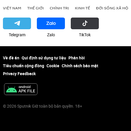
VIỆT NAM
THẾ GIỚI
CHÍNH TRỊ
KINH TẾ
ĐỜI SỐNG XÃ HỘI
Telegram
Zalo
ТikТоk
Về đề án
Qui định sử dụng tư liệu
Phản hồi
Tiêu chuẩn cộng đồng
Cookie
Chính sách bảo mật
Privacy Feedback
© 2026 Sputnik Giữ toàn bộ bản quyền. 18+