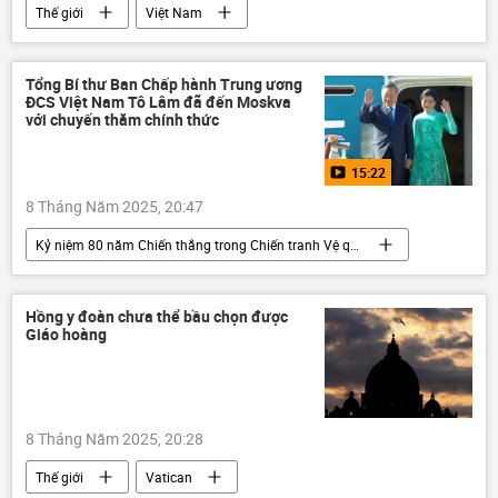
Thế giới
Việt Nam
Vietnam Airlines
Pakistan
Ấn Độ
Xung đột Ấn Độ - Pakistan
Tổng Bí thư Ban Chấp hành Trung ương
ĐCS Việt Nam Tô Lâm đã đến Moskva
xung đột quân sự
hàng không
với chuyến thăm chính thức
15:22
8 Tháng Năm 2025, 20:47
Kỷ niệm 80 năm Chiến thắng trong Chiến tranh Vệ quốc vĩ đại
Thế giới
Nga
Việt Nam
Tô Lâm
Chiến thắng
Hồng y đoàn chưa thể bầu chọn được
Giáo hoàng
ngày kỷ niệm Chiến thắng
Chuyến thăm của Tổng Bí thư Tô Lâm tới Mátxcơva
8 Tháng Năm 2025, 20:28
Thế giới
Vatican