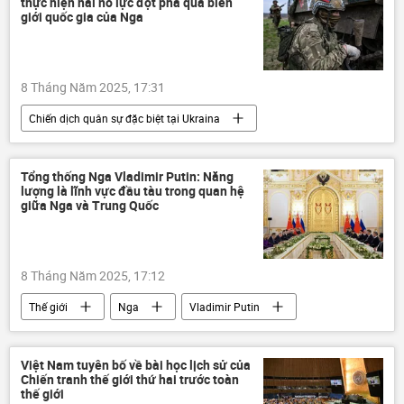
thực hiện hai nỗ lực đột phá qua biên
Chiến thắng
ngày kỷ niệm Chiến thắng
giới quốc gia của Nga
8 Tháng Năm 2025, 17:31
Chiến dịch quân sự đặc biệt tại Ukraina
Thế giới
Nga
Bộ Quốc phòng Nga
Ukraina
xung đột quân sự
Tổng thống Nga Vladimir Putin: Năng
lượng là lĩnh vực đầu tàu trong quan hệ
Ngừng bắn
giữa Nga và Trung Quốc
8 Tháng Năm 2025, 17:12
Thế giới
Nga
Vladimir Putin
Trung Quốc
Tập Cận Bình
hợp tác
quan hệ song phương
đàm phán
Việt Nam tuyên bố về bài học lịch sử của
Chiến tranh thế giới thứ hai trước toàn
thế giới