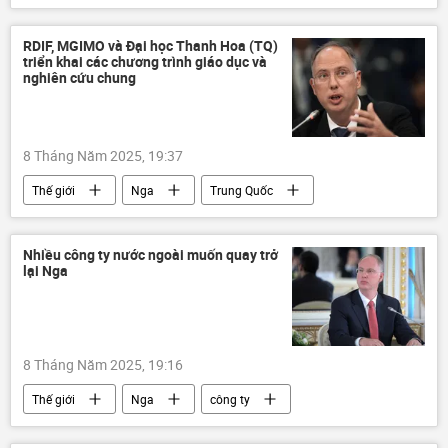
Đức Giáo hoàng Francis
tôn giáo
Văn hóa
RDIF, MGIMO và Đại học Thanh Hoa (TQ)
triển khai các chương trình giáo dục và
nghiên cứu chung
8 Tháng Năm 2025, 19:37
Thế giới
Nga
Trung Quốc
Kinh tế
giáo dục
hợp tác
quan hệ song phương
Nhiều công ty nước ngoài muốn quay trở
lại Nga
Đại học Tổng hợp Quan hệ Quốc tế (MGIMO)
8 Tháng Năm 2025, 19:16
Thế giới
Nga
công ty
đầu tư
Kinh tế
hợp tác