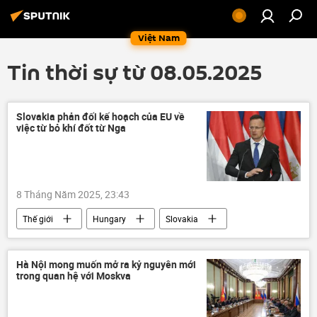
Việt Nam
Tin thời sự từ 08.05.2025
Slovakia phản đối kế hoạch của EU về
việc từ bỏ khí đốt từ Nga
8 Tháng Năm 2025, 23:43
Thế giới
Hungary
Slovakia
Nga
EC
Châu Âu
Kinh tế
Chính trị
khí đốt
Hà Nội mong muốn mở ra kỷ nguyên mới
trong quan hệ với Moskva