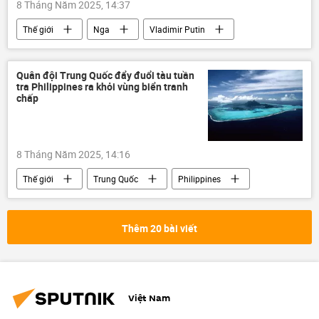
8 Tháng Năm 2025, 14:37
Thế giới
Nga
Vladimir Putin
Trung Quốc
Tập Cận Bình
chuyến thăm
đàm phán
Quân đội Trung Quốc đẩy đuổi tàu tuần
tra Philippines ra khỏi vùng biển tranh
Chiến thắng
ngày kỷ niệm Chiến thắng
chấp
Kỷ niệm 80 năm Chiến thắng trong Chiến tranh Vệ quốc vĩ đại
8 Tháng Năm 2025, 14:16
Thế giới
Trung Quốc
Philippines
tàu tuần tra
Scarborough
Hoàng Sa
Trường Sa
Thêm 20 bài viết
Biển Hoa Đông
Biển Đông
Việt Nam