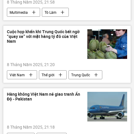
8 Tháng Năm 2025, 21:58
Multimedia
Tô Lâm
Chuyến thăm của Tổng Bí thư Tô Lâm tới Mátxcơva
Nga
Video
Thế giới
Cuộc họp khẩn khi Trung Quốc bất ngờ
“quay xe” với mặt hàng tỷ đô của Việt
Chiến thắng
ngày kỷ niệm Chiến thắng
Nam
8 Tháng Năm 2025, 21:20
Việt Nam
Thế giới
Trung Quốc
sầu riêng
Kinh tế
Bộ Nông nghiệp Việt Nam
xuất khẩu
Hàng không Việt Nam né giao tranh Ấn
Độ - Pakistan
hợp tác
8 Tháng Năm 2025, 21:18