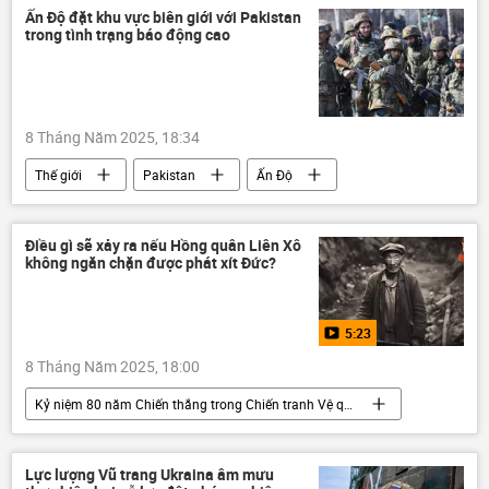
quan hệ
Ấn Độ đặt khu vực biên giới với Pakistan
trong tình trạng báo động cao
8 Tháng Năm 2025, 18:34
Thế giới
Pakistan
Ấn Độ
Xung đột Ấn Độ - Pakistan
xung đột quân sự
quốc phòng
Điều gì sẽ xảy ra nếu Hồng quân Liên Xô
không ngăn chặn được phát xít Đức?
5:23
8 Tháng Năm 2025, 18:00
Kỷ niệm 80 năm Chiến thắng trong Chiến tranh Vệ quốc vĩ đại
Video
Nga
Đức Quốc xã
Adolf Hitler
Liên Xô
chiến thắng
Lực lượng Vũ trang Ukraina âm mưu