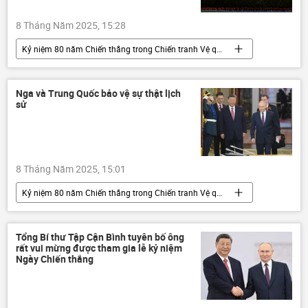
8 Tháng Năm 2025, 15:28
Kỷ niệm 80 năm Chiến thắng trong Chiến tranh Vệ quốc vĩ đại
Thế giới
Hoa Kỳ
Donald Trump
Nga
Chiến tranh Vệ quốc Vĩ đại
Nga và Trung Quốc bảo vệ sự thật lịch
sử
Chiến thắng
ngày kỷ niệm Chiến thắng
Thế chiến II
8 Tháng Năm 2025, 15:01
Kỷ niệm 80 năm Chiến thắng trong Chiến tranh Vệ quốc vĩ đại
Thế giới
Nga
Vladimir Putin
Trung Quốc
Tập Cận Bình
Tổng Bí thư Tập Cận Bình tuyên bố ông
rất vui mừng được tham gia lễ kỷ niệm
Chiến thắng
ngày kỷ niệm Chiến thắng
Ngày Chiến thắng
đàm phán