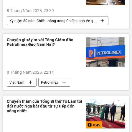
8 Tháng Năm 2025, 23:39
Kỷ niệm 80 năm Chiến thắng trong Chiến tranh Vệ quốc vĩ đại
Thế giới
Việt Nam
Tô Lâm
Nga
Mikhail Mishustin
Chuyện gì xảy ra với Tổng Giám đốc
Petrolimex Đào Nam Hải?
quan hệ song phương
Đảng Cộng sản Việt Nam
chuyến thăm
đàm phán
8 Tháng Năm 2025, 22:14
Việt Nam
Petrolimex
Bộ Tài Chính VN
Kinh tế
Thời sự
Chuyến thăm của Tổng Bí thư Tô Lâm tới
đất nước Nga bắt đầu từ sự tiếp đón
nồng nhiệt
0:45