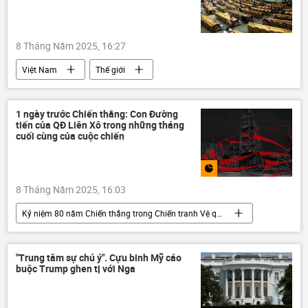
8 Tháng Năm 2025, 16:27
Việt Nam
Thế giới
Chiến tranh thế giới thứ hai
Cách mạng Tháng Tám
Liên Hợp Quốc
1 ngày trước Chiến thắng: Con Đường
tiến của QĐ Liên Xô trong những tháng
Kỷ niệm 80 năm Chiến thắng trong Chiến tranh Vệ quốc vĩ đại
cuối cùng của cuộc chiến
8 Tháng Năm 2025, 16:03
Kỷ niệm 80 năm Chiến thắng trong Chiến tranh Vệ quốc vĩ đại
Chiến thắng
ngày kỷ niệm Chiến thắng
Nga
Liên Xô
"Trung tâm sự chú ý". Cựu binh Mỹ cáo
buộc Trump ghen tị với Nga
Chiến tranh Vệ quốc Vĩ đại
Infographics
Anh hùng Liên Xô
Thế giới