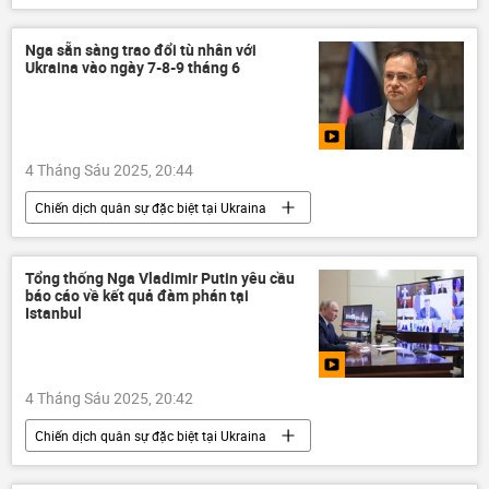
Thế giới
Nga
Bộ Ngoại giao Nga
Sergey Lavrov
Vladimir Putin
Nga sẵn sàng trao đổi tù nhân với
Ukraina vào ngày 7-8-9 tháng 6
Ukraina
Cuộc khủng hoảng ở Ukraina
xung đột quân sự
4 Tháng Sáu 2025, 20:44
Chiến dịch quân sự đặc biệt tại Ukraina
Thế giới
Nga
Vladimir Putin
Vladimir Medinsky
Tổng thống Nga Vladimir Putin yêu cầu
báo cáo về kết quả đàm phán tại
Đàm phán Nga-Ukraina tại Istanbul - 2025
Istanbul
Cuộc khủng hoảng ở Ukraina
Ukraina
xung đột quân sự
Chính trị
4 Tháng Sáu 2025, 20:42
Chiến dịch quân sự đặc biệt tại Ukraina
Thế giới
Nga
Điện Kremlin