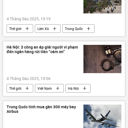
EU
Châu Âu
Chính trị
xung đột
xung đột quân sự
4 Tháng Sáu 2025, 19:19
Thế giới
Liên Xô
Trung Quốc
Quân đội Nhân dân Việt Nam
Bộ Quốc phòng Việt Nam
tượng đài
Hà Nội: 3 công an áp giải người vi phạm
đến ngân hàng rút tiền “cảm ơn”
Cách mạng Tháng Tám
Đảng Cộng sản
Đảng Cộng sản Việt Nam
Tập Cận Bình
4 Tháng Sáu 2025, 19:06
Thế giới
Việt Nam
Hà Nội
Pháp luật
luật hình sự
tội phạm
vi phạm
Trung Quốc tính mua gần 300 máy bay
Airbus