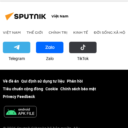
Việt Nam
VIỆT NAM
THẾ GIỚI
CHÍNH TRỊ
KINH TẾ
ĐỜI SỐNG XÃ HỘI
Telegram
Zalo
ТikТоk
Về đề án
Qui định sử dụng tư liệu
Phản hồi
Tiêu chuẩn cộng đồng
Cookie
Chính sách bảo mật
Privacy Feedback