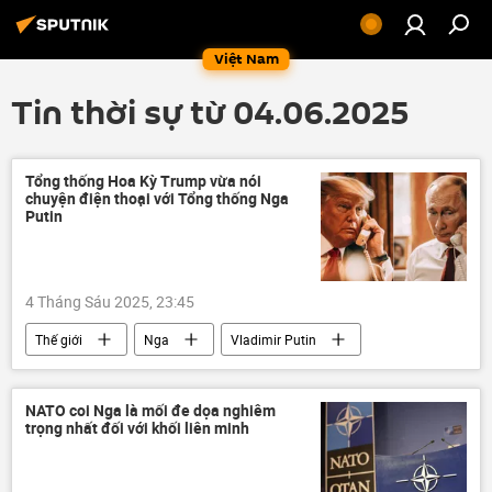
Việt Nam
Tin thời sự từ 04.06.2025
Tổng thống Hoa Kỳ Trump vừa nói
chuyện điện thoại với Tổng thống Nga
Putin
4 Tháng Sáu 2025, 23:45
Thế giới
Nga
Vladimir Putin
Hoa Kỳ
Donald Trump
điện thoại
Sân bay
tấn công
NATO coi Nga là mối đe dọa nghiêm
trọng nhất đối với khối liên minh
Cuộc khủng hoảng ở Ukraina
Ukraina
Chính trị