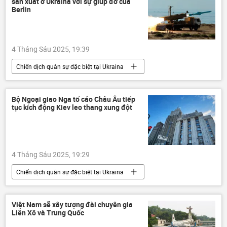
sản xuất ở Ukraina với sự giúp đỡ của
Nga
xung đột quân sự
Chính trị
Berlin
4 Tháng Sáu 2025, 19:39
Chiến dịch quân sự đặc biệt tại Ukraina
Thế giới
Nga
Quân đội Nga
Ukraina
Cuộc khủng hoảng ở Ukraina
Bộ Ngoại giao Nga tố cáo Châu Âu tiếp
tục kích động Kiev leo thang xung đột
xung đột quân sự
Đức
4 Tháng Sáu 2025, 19:29
Chiến dịch quân sự đặc biệt tại Ukraina
Thế giới
Nga
Bộ Ngoại giao Nga
Maria Zakharova
Ukraina
Việt Nam sẽ xây tượng đài chuyên gia
Liên Xô và Trung Quốc
Cuộc khủng hoảng ở Ukraina
NATO