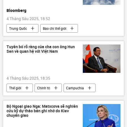
Bloomberg
4 Tháng Sáu 2025, 18:52
Trung Quốc
Báo chí thế giới
Thế giới
máy bay
Airbus
Tuyên bố rõ ràng của cha con ông Hun
Sen về quan hệ với Việt Nam
4 Tháng Sáu 2025, 18:35
Thế giới
Chính trị
Campuchia
Việt Nam
Hun Sen
Bộ Quốc phòng Việt Nam
Bộ Ngoại giao Nga: Matxcơva sẽ nghiên
cứu kỹ dự thảo bản ghi nhớ do Kiev
chế độ diệt chủng Pol Pot
Bộ Chính Trị VN
chuyển giao