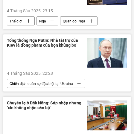
4 Tháng Sáu 2025, 23:15
Thế giới
Nga
Quân đội Nga
NATO
Hoa Kỳ
EU
Châu Âu
Chính trị
Đại Tây Dương
Tổng thống Nga Putin: Nhà tài trợ của
Kiev là đồng phạm của bọn khủng bố
4 Tháng Sáu 2025, 22:28
Chiến dịch quân sự đặc biệt tại Ukraina
Thế giới
Nga
Điện Kremlin
Vladimir Putin
Chuyện lạ ở Đắk Nông: Sáp nhập nhưng
‘xin không nhận cán bộ’
Cuộc khủng hoảng ở Ukraina
Ukraina
xung đột quân sự
Kursk