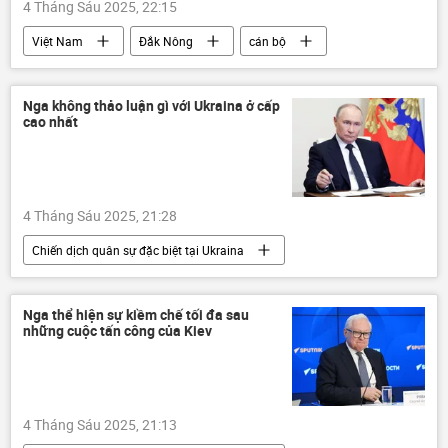
4 Tháng Sáu 2025, 22:15
Việt Nam
Đắk Nông
cán bộ
sáp nhập
Xã hội
Chính trị
thông tin
công chức
tỉnh thành
Nga không thảo luận gì với Ukraina ở cấp
cao nhất
4 Tháng Sáu 2025, 21:28
Chiến dịch quân sự đặc biệt tại Ukraina
Thế giới
Nga
Vladimir Putin
Ukraina
Cuộc khủng hoảng ở Ukraina
Nga thể hiện sự kiềm chế tối đa sau
những cuộc tấn công của Kiev
Chính trị
xung đột quân sự
Kursk
4 Tháng Sáu 2025, 21:13