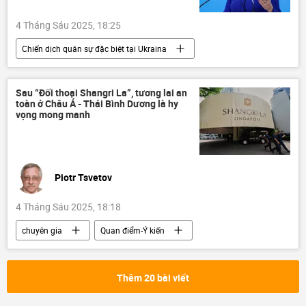
4 Tháng Sáu 2025, 18:25
Chiến dịch quân sự đặc biệt tại Ukraina
Bộ Ngoại giao Nga
Nga
Chính trị
Cuộc khủng hoảng ở Ukraina
Ukraina
Sau “Đối thoại Shangri La”, tương lai an
toàn ở Châu Á - Thái Bình Dương là hy
Thế giới
Maria Zakharova
vọng mong manh
Piotr Tsvetov
4 Tháng Sáu 2025, 18:18
chuyên gia
Quan điểm-Ý kiến
Tác giả
Á-Thái Bình Dương
Chính trị
Thế giới
Hoa Kỳ
Thêm 20 bài viết