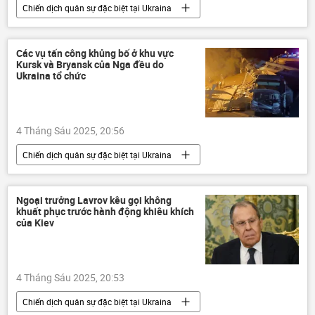
Chiến dịch quân sự đặc biệt tại Ukraina
Thế giới
Nga
Sergei Ryabkov
Ukraina
Cuộc khủng hoảng ở Ukraina
Các vụ tấn công khủng bố ở khu vực
Kursk và Bryansk của Nga đều do
xung đột quân sự
Chính trị
Ukraina tổ chức
4 Tháng Sáu 2025, 20:56
Chiến dịch quân sự đặc biệt tại Ukraina
Thế giới
Nga
Ukraina
Cuộc khủng hoảng ở Ukraina
tấn công
Ngoại trưởng Lavrov kêu gọi không
khuất phục trước hành động khiêu khích
Kursk
Chính phủ
đường sắt
của Kiev
xung đột
xung đột quân sự
4 Tháng Sáu 2025, 20:53
Chiến dịch quân sự đặc biệt tại Ukraina