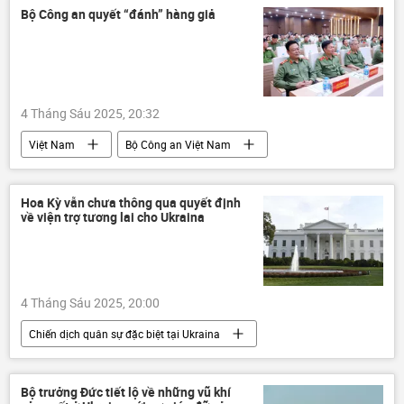
Vladimir Putin
Vladimir Medinsky
Bộ Công an quyết “đánh” hàng giả
Đàm phán Nga-Ukraina tại Istanbul - 2025
Ukraina
Cuộc khủng hoảng ở Ukraina
xung đột quân sự
4 Tháng Sáu 2025, 20:32
Việt Nam
Bộ Công an Việt Nam
công an
vi phạm
tội phạm
trí tuệ
Chính phủ
Hoa Kỳ vẫn chưa thông qua quyết định
về viện trợ tương lai cho Ukraina
4 Tháng Sáu 2025, 20:00
Chiến dịch quân sự đặc biệt tại Ukraina
Thế giới
Hoa Kỳ
NATO
Ukraina
Cuộc khủng hoảng ở Ukraina
Bộ trưởng Đức tiết lộ về những vũ khí