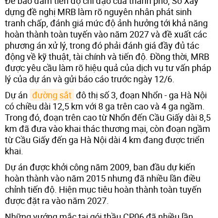
Để bảo đảm tiến độ chỉ đạo của thành phố, Sở Xây
dựng đề nghị MRB làm rõ nguyên nhân phát sinh
tranh chấp, đánh giá mức độ ảnh hưởng tới khả năng
hoàn thành toàn tuyến vào năm 2027 và đề xuất các
phương án xử lý, trong đó phải đánh giá đầy đủ tác
động về kỹ thuật, tài chính và tiến độ. Đồng thời, MRB
được yêu cầu làm rõ hiệu quả của dịch vụ tư vấn pháp
lý của dự án và gửi báo cáo trước ngày 12/6.
Dự án
đường sắt
đô thị số 3, đoạn Nhổn - ga Hà Nội
có chiều dài 12,5 km với 8 ga trên cao và 4 ga ngầm.
Trong đó, đoạn trên cao từ Nhổn đến Cầu Giấy dài 8,5
km đã đưa vào khai thác thương mại, còn đoạn ngầm
từ Cầu Giấy đến ga Hà Nội dài 4 km đang được triển
khai.
Dự án được khởi công năm 2009, ban đầu dự kiến
hoàn thành vào năm 2015 nhưng đã nhiều lần điều
chỉnh tiến độ. Hiện mục tiêu hoàn thành toàn tuyến
được đặt ra vào năm 2027.
Những vướng mắc tại gói thầu CP06 đã nhiều lần