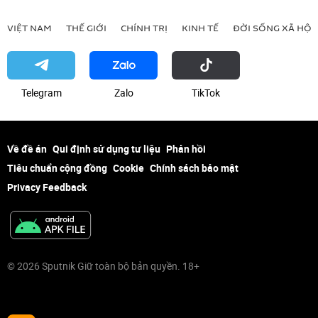
VIỆT NAM
THẾ GIỚI
CHÍNH TRỊ
KINH TẾ
ĐỜI SỐNG XÃ HỘI
Telegram
Zalo
ТikТоk
Về đề án
Qui định sử dụng tư liệu
Phản hồi
Tiêu chuẩn cộng đồng
Cookie
Chính sách bảo mật
Privacy Feedback
© 2026 Sputnik Giữ toàn bộ bản quyền. 18+