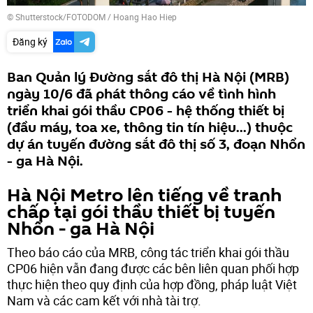
© Shutterstock/FOTODOM / Hoang Hao Hiep
Đăng ký
Ban Quản lý Đường sắt đô thị Hà Nội (MRB)
ngày 10/6 đã phát thông cáo về tình hình
triển khai gói thầu CP06 - hệ thống thiết bị
(đầu máy, toa xe, thông tin tín hiệu...) thuộc
dự án tuyến đường sắt đô thị số 3, đoạn Nhổn
- ga Hà Nội.
Hà Nội Metro lên tiếng về tranh
chấp tại gói thầu thiết bị tuyến
Nhổn - ga Hà Nội
Theo báo cáo của MRB, công tác triển khai gói thầu
CP06 hiện vẫn đang được các bên liên quan phối hợp
thực hiện theo quy định của hợp đồng, pháp luật Việt
Nam và các cam kết với nhà tài trợ.