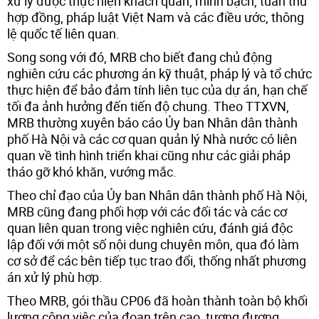
xử lý được thực hiện khách quan, minh bạch, tuân thủ
hợp đồng, pháp luật Việt Nam và các điều ước, thông
lệ quốc tế liên quan.
Song song với đó, MRB cho biết đang chủ động
nghiên cứu các phương án kỹ thuật, pháp lý và tổ chức
thực hiện để bảo đảm tính liên tục của dự án, hạn chế
tối đa ảnh hưởng đến tiến độ chung. Theo TTXVN,
MRB thường xuyên báo cáo Ủy ban Nhân dân thành
phố Hà Nội và các cơ quan quản lý Nhà nước có liên
quan về tình hình triển khai cũng như các giải pháp
tháo gỡ khó khăn, vướng mắc.
Theo chỉ đạo của Ủy ban Nhân dân thành phố Hà Nội,
MRB cũng đang phối hợp với các đối tác và các cơ
quan liên quan trong việc nghiên cứu, đánh giá độc
lập đối với một số nội dung chuyên môn, qua đó làm
cơ sở để các bên tiếp tục trao đổi, thống nhất phương
án xử lý phù hợp.
Theo MRB, gói thầu CP06 đã hoàn thành toàn bộ khối
lượng công việc của đoạn trên cao, tương đương