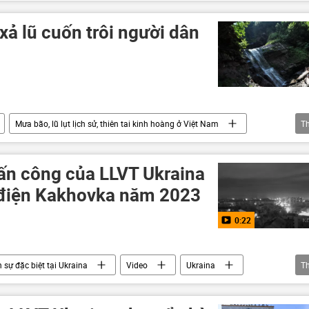
Lào
EVN
doanh nghiệp
xả lũ cuốn trôi người dân
Mưa bão, lũ lụt lịch sử, thiên tai kinh hoàng ở Việt Nam
T
 lũ
lũ lụt
điện
ấn công của LLVT Ukraina
 điện Kakhovka năm 2023
0:22
 sự đặc biệt tại Ukraina
Video
Ukraina
T
Nhà máy thủy điện Kakhovka
xung đột quân sự