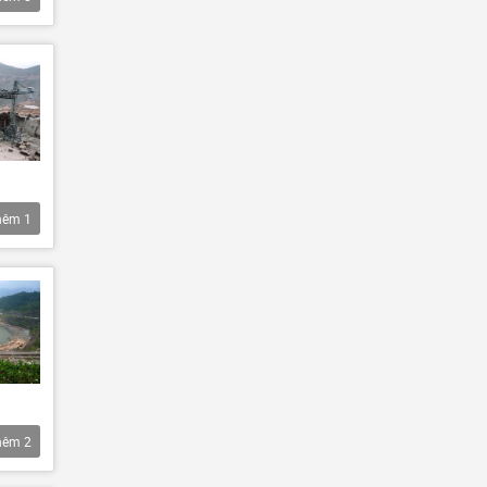
hêm
1
hêm
2