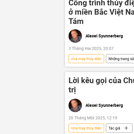
Công trình thủy đi
ở miền Bắc Việt 
Tám
Alexei Syunnerberg
3 Tháng Hai 2025, 20:07
nhà máy thủy điện
Những trang sử
Tác giả
xây dựng
L
Hồ Chí Minh
Lời kêu gọi của Chu
trị
Alexei Syunnerberg
20 Tháng Một 2025, 12:19
nhà máy thủy điện
Tác giả