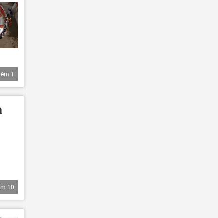
hêm
1
ạ
êm
10