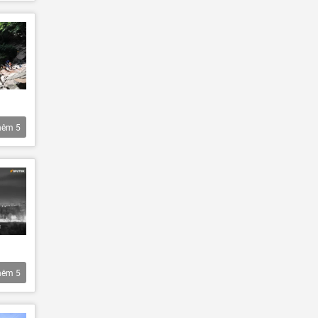
hêm
5
hêm
5