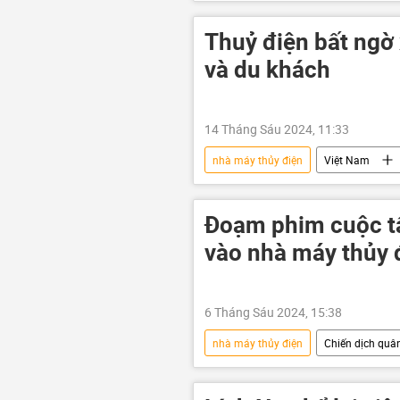
năng lượng
Trung Quốc
Thuỷ điện bất ngờ 
và du khách
14 Tháng Sáu 2024, 11:33
nhà máy thủy điện
Việt Nam
thông tin
Du lịch
xả
Đoạm phim cuộc t
vào nhà máy thủy
6 Tháng Sáu 2024, 15:38
nhà máy thủy điện
Chiến dịch quân
Nga
Bộ Quốc phòng Nga
quân đội
Quân đội Nga