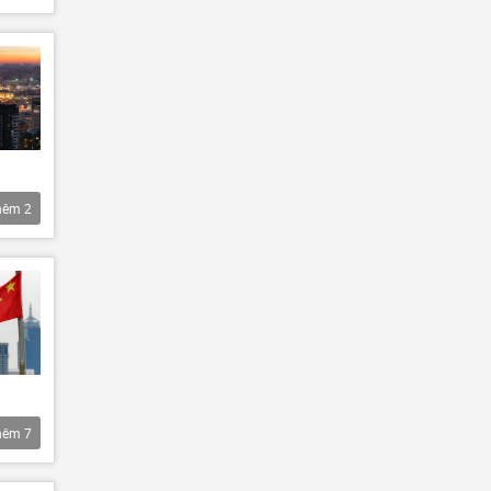
hêm
2
hêm
7