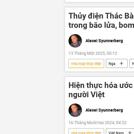
Hồ Chí Minh
Hòa Bình
Việt Nam
năng lượng
Thủy điện Thác Bà 
trong bão lửa, bo
Alexei Syunnerberg
13 Tháng Một 2025, 06:12
nhà máy thủy điện
Nga
Liên Xô
thủy điện
n
Quan điểm-Ý kiến
Đỗ Mười
Hiện thực hóa ước
người Việt
Alexei Syunnerberg
16 Tháng Mười Hai 2024, 04:32
nhà máy thủy điện
Việt Nam