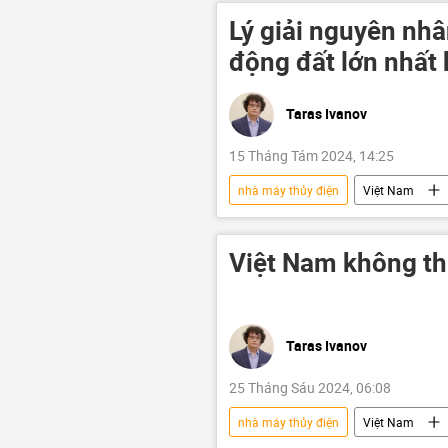
Lý giải nguyên nh
động đất lớn nhất
Taras Ivanov
15 Tháng Tám 2024, 14:25
nhà máy thủy điện
Việt Nam
Kon Tum
thủy điện
Mưa bão, lũ lụt lịch sử, thiên tai kinh
Việt Nam không th
Taras Ivanov
25 Tháng Sáu 2024, 06:08
nhà máy thủy điện
Việt Nam