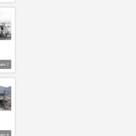
hêm
7
hêm
8