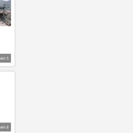
hêm
5
hêm
8