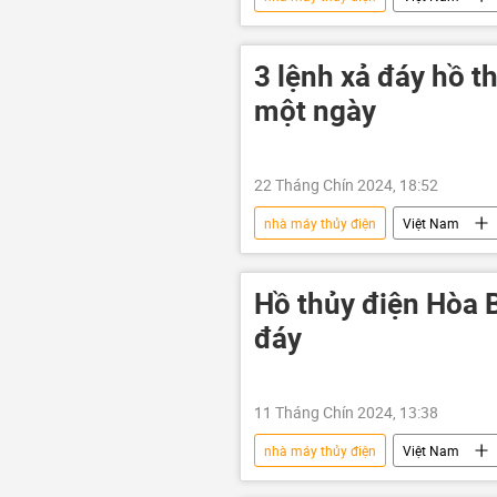
Hòa Bình
nhà máy thủy điện
Quan điểm-Ý kiến
Tác giả
3 lệnh xả đáy hồ t
một ngày
22 Tháng Chín 2024, 18:52
nhà máy thủy điện
Việt Nam
Kinh tế
Hồ thủy điện Hòa 
đáy
11 Tháng Chín 2024, 13:38
nhà máy thủy điện
Việt Nam
Mưa bão, lũ lụt lịch sử, thiên tai kinh