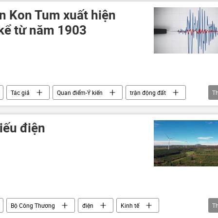
ân Kon Tum xuất hiện
 kể từ năm 1903
Tác giả
Quan điểm-Ý kiến
trận động đất
T
thiên tai
 hoàng ở Việt Nam
iếu điện
Bộ Công Thương
điện
Kinh tế
T