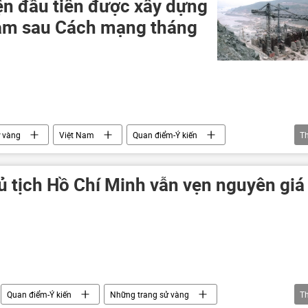
ện đầu tiên được xây dựng
Nam sau Cách mạng tháng
 vàng
Việt Nam
Quan điểm-Ý kiến
T
iên Xô
công nhân
người lao động
̉ tịch Hồ Chí Minh vẫn vẹn nguyên giá
Quan điểm-Ý kiến
Những trang sử vàng
T