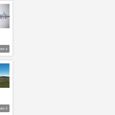
hêm
4
hêm
5