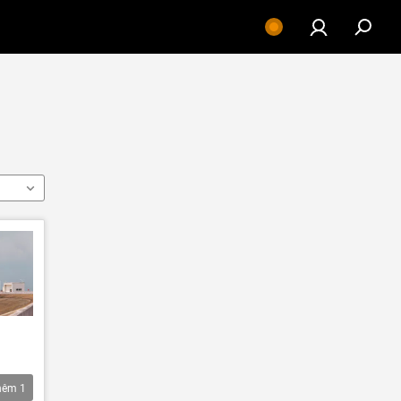
hêm
1