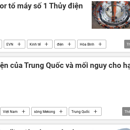
or tổ máy số 1 Thủy điện
EVN
Kinh tế
điện
Hòa Bình
T
ện của Trung Quốc và mối nguy cho h
Việt Nam
sông Mekong
Trung Quốc
Th
ái Lan
nước
năng lượng
thủy điện
ờng
Xã hội
Chính trị
Quan điểm-Ý kiến