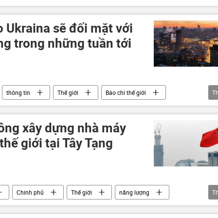
 Ukraina sẽ đối mặt với
ng trong những tuần tới
thông tin
Thế giới
Báo chí thế giới
T
iện
công xây dựng nhà máy
thế giới tại Tây Tạng
Chính phủ
Thế giới
năng lượng
T
n Độ
quan hệ
nhà máy
xây dựng