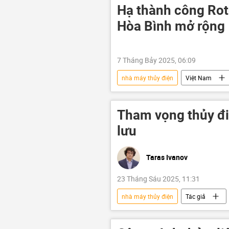
Báo chí thế giới
Tây Tạng
Hạ thành công Rot
Hòa Bình mở rộng
7 Tháng Bảy 2025, 06:09
nhà máy thủy điện
Việt Nam
xây dựng
Tham vọng thủy đi
lưu
Taras Ivanov
23 Tháng Sáu 2025, 11:31
nhà máy thủy điện
Tác giả
Lào
Campuchia
Th
môi trường
sinh thái-môi trư