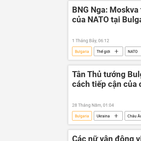
BNG Nga: Moskva t
của NATO tại Bulg
1 Tháng Bảy, 06:12
Bulgaria
Thế giới
NATO
Quân sự
Tân Thủ tướng Bulg
cách tiếp cận của 
28 Tháng Năm, 01:04
Bulgaria
Ukraina
Châu Â
Pháp
Emmanuel Macron
Các nữ vận động v