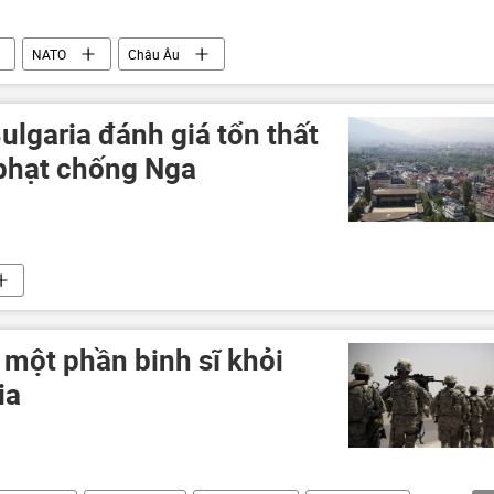
NATO
Châu Âu
ulgaria đánh giá tổn thất
 phạt chống Nga
 một phần binh sĩ khỏi
ia