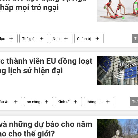
hấp mọi trở ngại
dục
Thế giới
Nga
Chính trị
T
Thổ Nhĩ Kỳ
c thành viên EU đồng loạt
g lịch sử hiện đại
hâu Âu
nợ công
Kinh tế
thông tin
Th
a
Ba Lan
Bỉ
Nước Áo
Bồ Đào Nha
Thế giới
phương Tây
a và những dự báo cho năm
o cho thế giới?