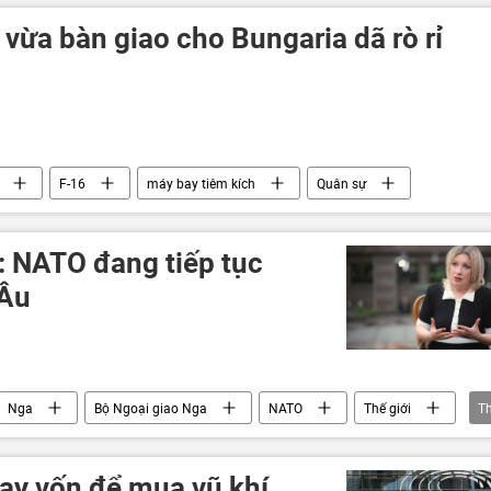
Hoa Kỳ
vừa bàn giao cho Bungaria dã rò rỉ
F-16
máy bay tiêm kích
Quân sự
: NATO đang tiếp tục
 Âu
Nga
Bộ Ngoại giao Nga
NATO
Thế giới
T
hâu Âu
phương Tây
Phần Lan
vay vốn để mua vũ khí