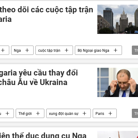
heo dõi các cuộc tập trận
aria
Nga
cuộc tập trận
Bộ Ngoại giao Nga
T
aria yêu cầu thay đổi
châu Âu về Ukraina
u
Thế giới
xung đột quân sự
Paris
T
iên thể dục dụng cụ Nga