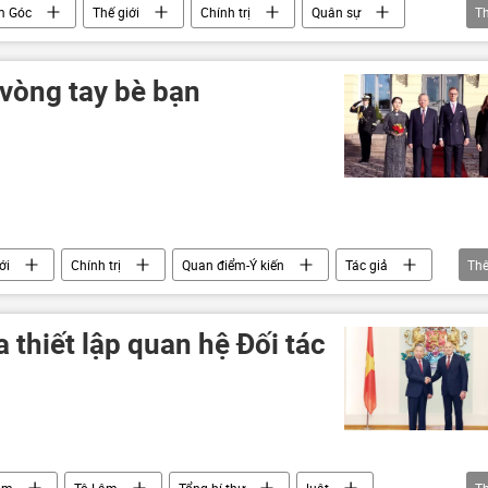
m Góc
Thế giới
Chính trị
Quân sự
T
Báo chí thế giới
vòng tay bè bạn
ới
Chính trị
Quan điểm-Ý kiến
Tác giả
Th
 Lâm
Đảng Cộng sản Việt Nam
Phần Lan
Hà Nội
Thái Lan
Kinh tế
 thiết lập quan hệ Đối tác