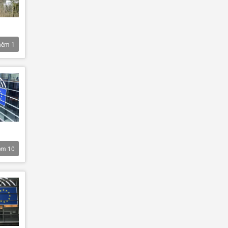
hêm
1
êm
10