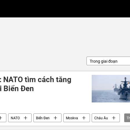
Trong giai đoạn
: NATO tìm cách tăng
i Biển Đen
NATO
Biển Đen
Moskva
Châu Âu
T