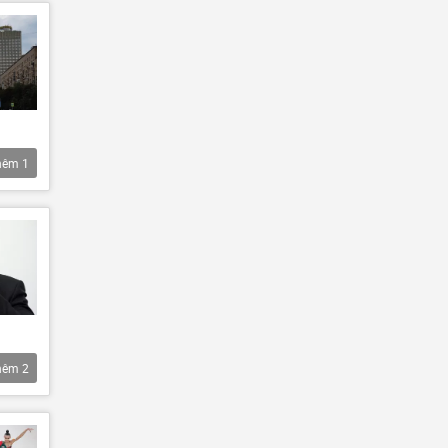
hêm
1
hêm
2