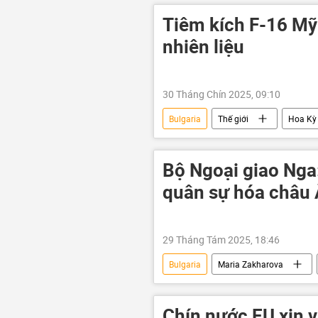
Vladimir Putin
giá khí đốt
Tiêm kích F-16 Mỹ 
nhiên liệu
30 Tháng Chín 2025, 09:10
Bulgaria
Thế giới
Hoa Kỳ
Bộ Ngoại giao Nga
quân sự hóa châu
29 Tháng Tám 2025, 18:46
Bulgaria
Maria Zakharova
Chính trị
Quân sự
C
Chín nước EU xin 