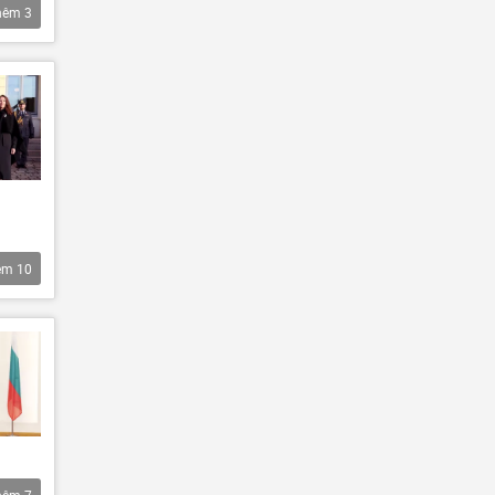
hêm
3
êm
10