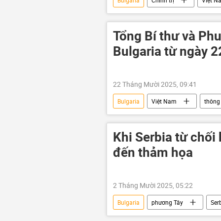
Bulgaria
Chính trị
Việt N
Bộ Chính Trị VN
Bộ Ngoại gi
hợp tác
quan hệ
qu
Tổng Bí thư và Ph
Bulgaria từ ngày 
22 Tháng Mười 2025, 09:41
Bulgaria
Việt Nam
thông 
Tô Lâm
Tổng bí thư
Khi Serbia từ chối
đến thảm họa
2 Tháng Mười 2025, 05:22
Bulgaria
phương Tây
Ser
Kinh tế
Thổ Nhĩ Kỳ