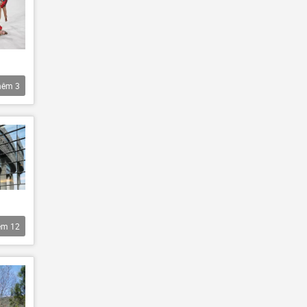
hêm
3
êm
12