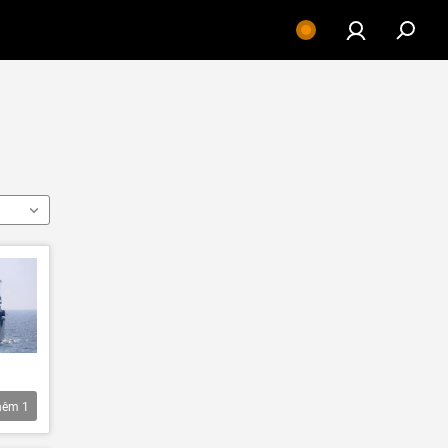
hêm
1