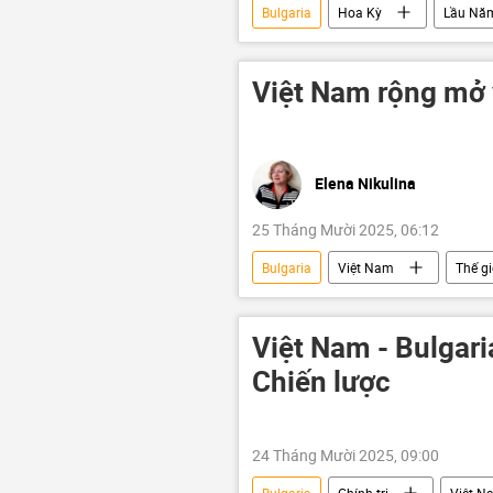
Bulgaria
Hoa Kỳ
Lầu Nă
Hungary
Slovakia
Việt Nam rộng mở 
Elena Nikulina
25 Tháng Mười 2025, 06:12
Bulgaria
Việt Nam
Thế gi
Nga
chuyên gia
Tô
Việt Nam trên báo chí nước ngoài
Việt Nam - Bulgaria
Nam Phi
Chiến lược
24 Tháng Mười 2025, 09:00