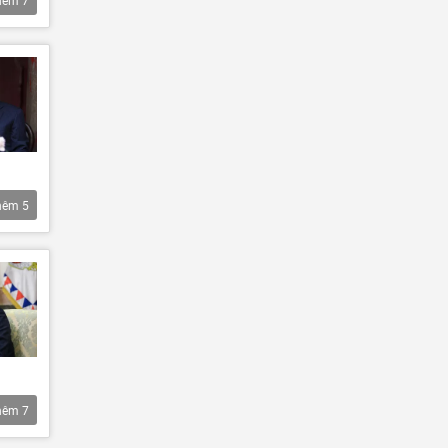
hêm
7
hêm
5
hêm
7