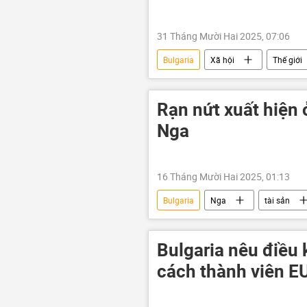
31 Tháng Mười Hai 2025, 07:06
Bulgaria
Xã hội
Thế giới
Tổng kết 2025 và Dự báo 2026
Rạn nứt xuất hiện 
Nga
16 Tháng Mười Hai 2025, 01:13
Bulgaria
Nga
tài sản
Malta
thông tin
Thế
Ủy ban châu Âu
Bỉ
Bulgaria nêu điều k
cách thành viên E