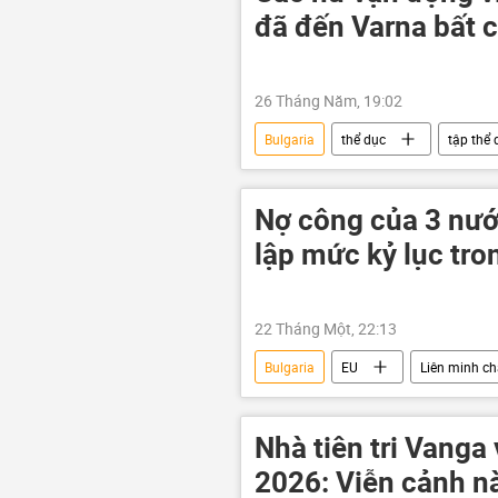
đã đến Varna bất c
26 Tháng Năm, 19:02
Bulgaria
thể dục
tập thể 
Châu Âu
hàng không
Nợ công của 3 nướ
lập mức kỷ lục tron
22 Tháng Một, 22:13
Bulgaria
EU
Liên minh c
Pháp
GDP
Romani
Luxembourg
Châu Âu
Nhà tiên tri Vang
Đức
2026: Viễn cảnh nà