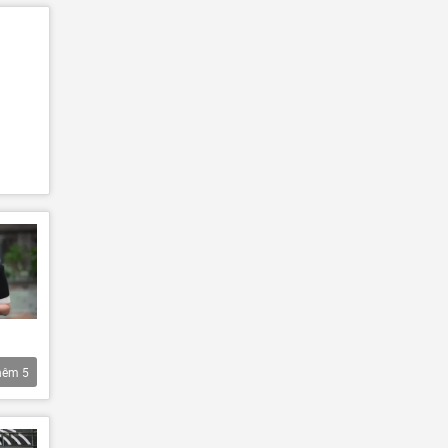
hêm
5